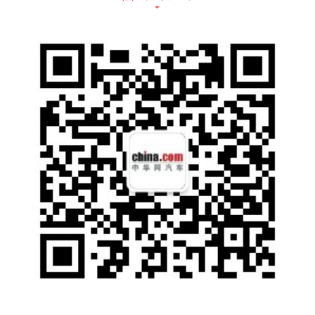
动力方面，新车动力总成或保持不变。参照现
款车型，预计搭载1.5T直列三缸和2.0T直列四
缸两款发动机，最大功率分别为136Ps与192P
s，峰值扭矩分别为220Nm与280Nm。传动系
统方面，匹配7速双离合变速箱以及8速手自一
体变速箱。此外，MINI COUNTRYMAN PHE
V车型也将进行升级，纯电续航有望将达到55-
57km。（谍照来源于motor1）