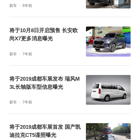
新车
6年前
将于10月8日开启预售 长安欧
尚X7更多消息曝光
新车
7年前
将于2019成都车展发布 瑞风M
3L长轴版车型信息曝光
新车
7年前
将于2019成都车展首发 国产凯
迪拉克CT5谍照曝光