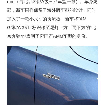
mm（与北京奔驰A级三厢车型一致）。车身尾
部，新车同样保留了海外版车型的设计，同时
加入了一款小尺寸的扰流板。新车将“AM
G”和“A 35 L”标识移至尾灯上方，而下方的“北
京奔驰”也表明了它国产AMG车型的身份。