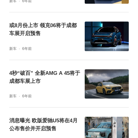
新车
6年前
或8月份上市 领克06将于成都
车展开启预售
新车
6年前
4秒“破百” 全新AMG A 45将于
成都车展上市
新车
6年前
消息曝光 欧版爱驰U5将在4月
公布售价并开启预售