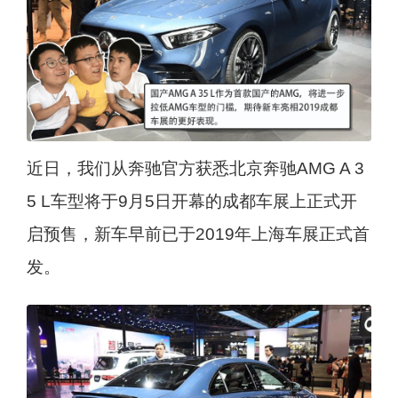
近日，我们从奔驰官方获悉北京奔驰AMG A 3
5 L车型将于9月5日开幕的成都车展上正式开
启预售，新车早前已于2019年上海车展正式首
发。