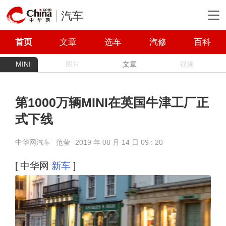
汽车
首页
文章
选车
汽修
百科
MINI
图片
文章
视频
第1000万辆MINI在英国牛津工厂正
式下线
中华网汽车
范莹
2019 年 08 月 14 日 09 : 20
[ 中华网
新车
]