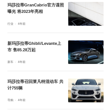
玛莎拉蒂GranCabrio官方谍照
曝光 将2023年亮相
行业
4年前
新玛莎拉蒂Ghibli/Levante上
市 售85.28万起
新车
4年前
玛莎拉蒂召回莱凡特混动车 共
计755辆
导购
4年前