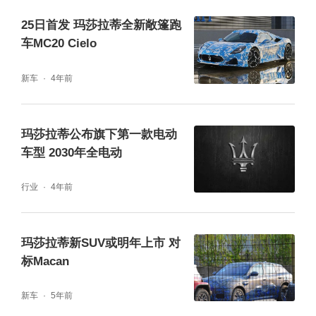
25日首发 玛莎拉蒂全新敞篷跑
车MC20 Cielo
新车
4年前
玛莎拉蒂公布旗下第一款电动
车型 2030年全电动
行业
4年前
玛莎拉蒂新SUV或明年上市 对
标Macan
新车
5年前