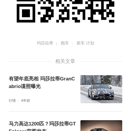
玛莎拉蒂
跑车
新车 计划
相关文章
有望年底亮相 玛莎拉蒂GranC
abrio谍照曝光
行情
4年前
马力高达1200匹？玛莎拉蒂GT