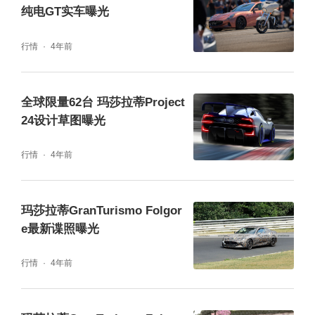
纯电GT实车曝光
行情
4年前
全球限量62台 玛莎拉蒂Project
24设计草图曝光
行情
4年前
玛莎拉蒂GranTurismo Folgor
e最新谍照曝光
行情
4年前