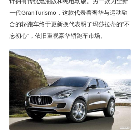
计拥有传统燃油版和纯电动版。另一款为全新
一代GranTurismo，这款代表着奢华与运动融
合的轿跑车终于更新换代表明了玛莎拉蒂的“不
忘初心”，依旧重视豪华轿跑车市场。