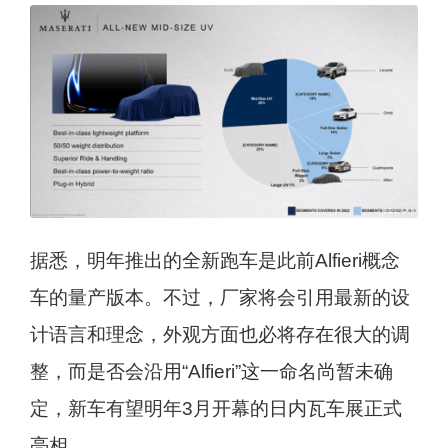
据悉，明年推出的全新跑车是此前Alfieri概念
车的量产版本。不过，厂家将会引用最新的设
计语言和理念，外观方面也必将存在很大的调
整，而是否会沿用“Alfieri”这一命名尚暂未确
定，新车有望明年3月开幕的日内瓦车展正式
亮相。