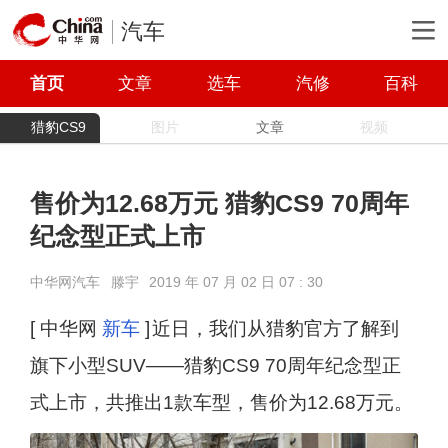
汽车
首页
文章
选车
汽修
百科
猎豹CS9
图片
文章
视频
售价为12.68万元 猎豹CS9 70周年
纪念型正式上市
中华网汽车
滕宇
2019 年 07 月 02 日 07 : 30
[ 中华网
新车
]
近日，我们从猎豹官方了解到
旗下小型SUV——猎豹CS9 70周年纪念型正
式上市，共推出1款车型，售价为12.68万元。