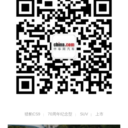
猎豹CS9
70周年纪念型
SUV
上市