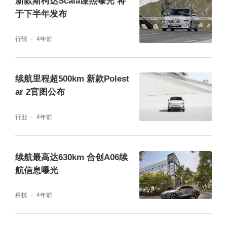
新款斯柯达Scala谍照曝光 将
于下半年发布
行情
4年前
续航里程超500km 新款Polest
ar 2官图公布
行业
4年前
续航最高达630km 合创A06续
航信息曝光
科技
4年前