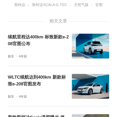
斯柯达
斯柯达SCALA G-TEC
天然气版
官图
相关文章
续航里程达400km 标致新款e-2
08官图公布
新车
4年前
WLTC续航达到400km 新款标
致e-208官图发布
新车
4年前