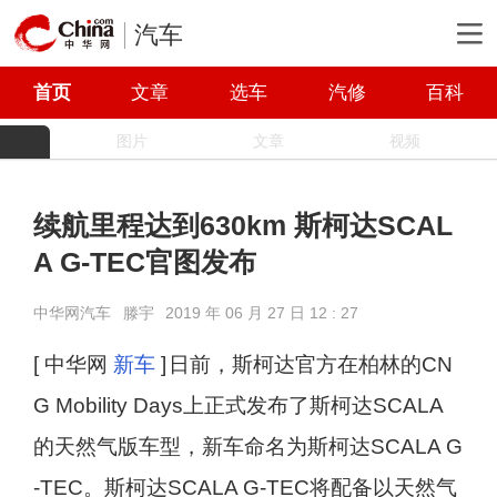
汽车
首页
文章
选车
汽修
百科
图片
文章
视频
续航里程达到630km 斯柯达SCAL
A G-TEC官图发布
中华网汽车
滕宇
2019 年 06 月 27 日 12 : 27
[ 中华网
新车
]
日前，斯柯达官方在柏林的CN
G Mobility Days上正式发布了斯柯达SCALA
的天然气版车型，新车命名为斯柯达SCALA G
-TEC。斯柯达SCALA G-TEC将配备以天然气