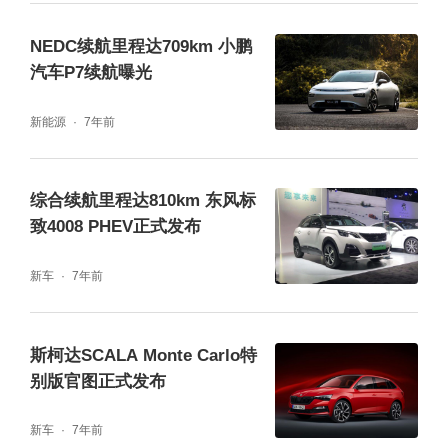
NEDC续航里程达709km 小鹏
汽车P7续航曝光
新能源
7年前
综合续航里程达810km 东风标
致4008 PHEV正式发布
新车
7年前
斯柯达SCALA Monte Carlo特
别版官图正式发布
新车
7年前