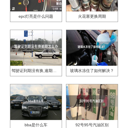
epc灯亮是什么问题
火花塞更换周期
驾驶证到期没有换,逾期怎么办??
玻璃水冻住了如何解决？
bba是什么车
92号95号汽油区别