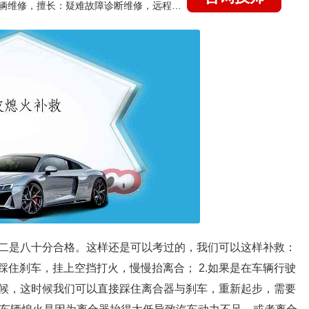
国家认证的汽车维修技师，15年德美日等各系车辆维修，擅长：疑难故障诊断维修，远程维修技术指导
二是八十分合格。这样还是可以考过的，我们可以这样补救：
，踩住刹车，挂上空挡打火，慢慢抬离合； 2.如果是在车辆行驶
候，这时候我们可以直接踩住离合器与刹车，重新起步，需要