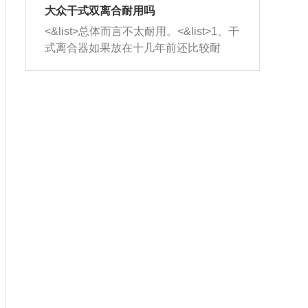
室，最后形成废气排出，就可以让三元
无法制作，需要将车辆送到修理厂或4s
造成烧机油。<&list>3、机油粘度。使用
大众干式双离合耐用吗
催化器得到清洗，排气管堵塞的情况就
店；<&list>2.车辆半轴套管防尘罩破
机油粘度过小的话，同样会有烧机油现
<&list>总体而言不太耐用。<&list>1、干
能够得到解决。
裂，破裂后会出现漏油现象，使半轴磨
象，机油粘度过小具有很好的流动性，
式离合器如果放在十几年前还比较耐
损严重，磨损的半轴容易损坏，产生异
容易窜入到气缸内，参与燃烧。<&list>
用，但是由于现在的汽车发动机动力输
响；<&list>3.稳定器的转向胶套和球头
4、机油量。机油量过多，机油压力过
出越来越高，使得干式离合器散热不足
老化，一般是使用时间过长造成的。解
大，会将部分机油压入气缸内，也会出
的缺陷也逐渐暴露出来。<&list>2、由于
决方法是更换新的质量好的转向橡胶套
现烧机油。<&list>5、机油滤清器堵塞：
干式双离合的工作环境暴露在空气中，
和球头。
会导致进气不畅，使进气压力下降，形
而离合器的散热也是通离合器罩上面的
成负压，使机油在负压的情况下吸入燃
几个小孔来进行散热。但是在行驶过程
烧室引起烧机油。<&list>6、正时齿轮或
中变速箱需要换挡，就不得不使得离合
链条磨损：正时齿轮或链条的磨损会引
器频繁工作。<&list>3、长时间的低速行
起气阀和曲轴的正时不同步。由于轮齿
驶以及过于频繁的启停，导致离合器的
或链条磨损产生的过量侧隙，使得发动
温度不断升高，而低速行驶时空气流动
机的调节无法实现：前一圈的正时和下
效率不高，无法将离合器中的热量有效
一圈可能就不一样。当气阀和活塞的运
的带走，导致离合器内部的温度不断升
动不同步时，会造成过大的机油消耗。
高，加速离合器的磨损。
解决方法：更换正时齿轮或链条。<&list
>7、内垫圈、进风口破裂：新的发动机
设计中，经常采用各种由金属和其他材