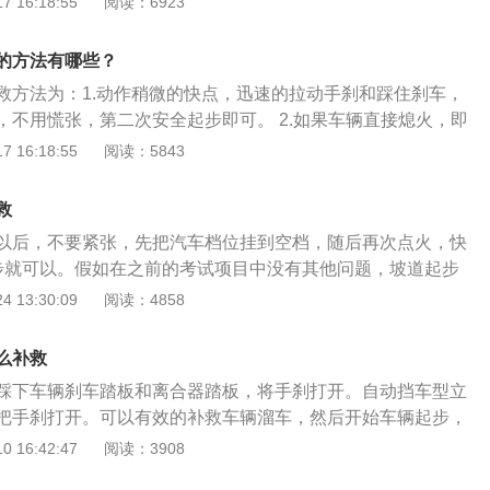
 16:18:55
阅读：6923
时为宜，车速过快容易造成车身大幅度震动。
练教练说得最多的也无非是对离合的控制，练习多次自然也就
时出现熄火，可能是因为起步时离合器踏板抬得太高并且松刹
的方法有哪些？
是起步时离合器踏板抬得太低，还达不到半联动位置，松脚刹
救方法为：1.动作稍微的快点，迅速的拉动手刹和踩住刹车，
溜，为了控制后溜的距离（超过20厘米就不合格），一定要慢
，不用慌张，第二次安全起步即可。 2.如果车辆直接熄火，即
觉车有后溜苗头时，能及时踩紧刹车，使车停住，再将离合器
如在半坡起步的时候，觉得车辆动力不足，马上就要熄火，此
 16:18:55
阅读：5843
慢松脚刹车。
合和刹车，晃动一下车辆再次起步，同时时间需要控制好不能
车辆的办法有两种：第一种是，踩住刹车和离合，期间不要忘记
救
，在准备起步的时候，不要着急，脚踩住刹车的不要松，等待
以后，不要紧张，先把汽车档位挂到空档，随后再次点火，快
度的时候才能松刹车。当车身抖动厉害时，确定能安全起步
步就可以。假如在之前的考试项目中没有其他问题，坡道起步
。
试的通过。可是，假如已经发生其他失误，考试也就宣告失败
 13:30:09
阅读：4858
呢，坡道起步时汽车熄火会扣20分，而科目二考试的合格成绩
试考试科目：场地驾驶技能倒车入库、侧方停车、坡道定点停车
么补救
等等。倒车入库：倒车入库是在科二考试过程中练习比较多
踩下车辆刹车踏板和离合器踏板，将手刹打开。自动挡车型立
二考试中学生认为较为困难的科目，考倒车入库时，最重要的
把手刹打开。可以有效的补救车辆溜车，然后开始车辆起步，
停车，要是停车了，考试也算没通过。侧方位停车：侧方位停
离配合，避免再次出现溜车。科目二是机动车辆驾驶证，考试
 16:42:47
阅读：3908
过程中较为常用到的技术，将车辆开到与前行方向平行的车库
拟行驶，根据设定的考试项目去进行学习和考试，科目二考试
方倒车入库，中间不可以有一切停顿，要是在这个范围内侧方