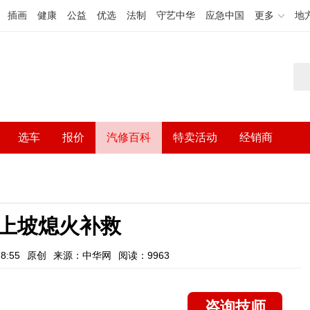
插画
健康
公益
优选
法制
守艺中华
应急中国
更多
地
选车
报价
汽修百科
特卖活动
经销商
上坡熄火补救
8:55
原创
来源：中华网
阅读：9963
咨询技师