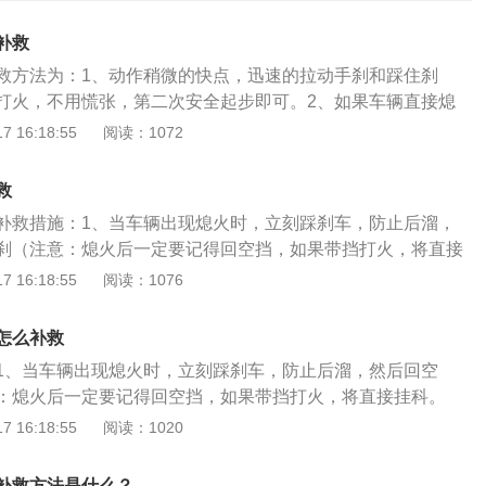
补救
救方法为：1、动作稍微的快点，迅速的拉动手刹和踩住刹
打火，不用慌张，第二次安全起步即可。2、如果车辆直接熄
但是假如在半坡起步的时候，觉得车辆动力不足，马上就要熄
 16:18:55
阅读：1072
踩住离合和刹车，晃动一下车辆再次起步，同时时间需要控制
。踩停车辆的办法有两种：1、踩住刹车和离合，期间不要忘记拉
救
起步的时候，不要着急，脚踩住刹车的不要松，等待离合的松
补救措施：1、当车辆出现熄火时，立刻踩刹车，防止后溜，
才能松刹车。当车身抖动厉害时，确定能安全起步时，才可以
刹（注意：熄火后一定要记得回空挡，如果带挡打火，将直接
平复心态，回忆下练习时的场景，思考重新起步的操作顺序，
 16:18:55
阅读：1076
、当车身开始剧烈抖动时，左脚稳住离合踏板不要动，右脚慢
车辆开始往前走，就不要再抬离合；如果车辆静止不动，就多
怎么补救
开始向前行驶为止。（注意：离合器要抬得慢，过快易熄
1、当车辆出现熄火时，立刻踩刹车，防止后溜，然后回空
步时离合器踏板抬得太低，还达不到半联动位置，松脚刹车
：熄火后一定要记得回空挡，如果带挡打火，将直接挂科。
。为了控制后溜的距离(超过20厘米就不合格)，一定要慢慢松
，回忆下练习时的场景，思考重新起步的操作顺序，快速做出
 16:18:55
阅读：1020
有后溜苗头时，能及时踩紧刹车，使车停住，再将离合器踏板
开始剧烈抖动时，左脚稳住离合踏板不要动，右脚慢慢松开刹
脚刹车，如还有后溜苗头，则重复以上步骤直到车缓缓前进为
往前走，就不要再抬离合；如果车辆静止不动，就多抬一点离
时离合器踏板抬得太高，已经超过半联动位置，快松脚刹车
补救方法是什么？