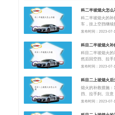
科二半坡熄火怎么
科二半坡熄火的补
车，挂上空挡继续
火，即无法补救。
发布时间：2023-07-17
火，此时可以直接
好不能超过30S
科目二半坡熄火补
手刹。2、在准备
科目二半坡熄火的
到一定程度的时候
然后回空挡、拉手
松刹车。
挂科。）2、快速
发布时间：2023-07-17
快速做出反应。3
慢松开刹车。如果
科目二上坡熄火后
抬一点离合，直到
熄火的补救措施：
火。）4、若是起
挡、拉手刹。注意
时，车可能会后溜
2、快速平复心态
发布时间：2023-07-17
脚刹车，当发觉车
反应。3、当车身
抬一点，再慢慢松
车。如果车辆开始
止。5、若是起步
科目二上坡熄火的