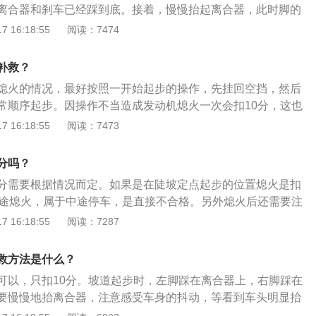
离合器和刹车已经踩到底。接着，慢慢抬起离合器，此时脚的
动，脚掌轻抬。当车身微微抖动时继续缓慢抬离合，车身抖动
 16:18:55
阅读：7474
脚稳住离合不动，右脚慢慢松开刹车。大约3秒后，车子稳定
合和刹车，让车子平稳前进。2、手刹、油门：坡道定点停车
补救？
马拉起手刹，起步时右手同步松开手刹，左脚轻轻抬起离合，
熄火的情况，最好按照一开始起步的操作，先挂回空挡，然后
，左脚再轻抬离合，直到达到半联动状态。半联动找到后，离
常顺序起步。因操作不当造成发动机熄火一次会扣10分，这也
，然后看车头的抖动状况，再松手刹。
程中再也不能出现任何失误，否则就要补考或挂科。科目三熄
 16:18:55
阅读：7473
缺乏手感：日常多练才能培养离合器和油门之间的配合使用。
过快：如果离合器抬得太快，发动机输出的动力和变速箱输入
分吗？
，摩擦力突然加大，就会造成熄火的现象。3、心态过于紧
分需要根据情况而定。如果是在陡坡定点起步的位置熄火是扣
理因素，学会放松心态，紧张的时候可以尝试深呼吸，有利于
中途熄火，属于中途停车，是直接不合格。另外熄火后还需要注
超过30秒，不然被扣10分，车辆向后滑行不要超过30公分，否
 16:18:55
阅读：7287
都超过了是直接不合格。科目二半坡起步注意事项：保持冷静，
中突然熄火，千万不能慌张。必须要保持冷静，拉手刹，并踩
救方法是什么？
滑。到半坡起步熄火，重新起步，挂一档，离合器踩到底，慢
可以，只扣10分。坡道起步时，左脚踩在离合器上，右脚踩在
状态，此时，稳住离合器，开始轻踩油门，汽车开始抖动，松
要慢慢地抬离合器，注意感受车身的抖动，等看到车头明显抬
抬起离合器。挂一挡的好处是动力足、不易熄火，车速保持在
开刹车踏板，车就往前开。关于半坡起步：这关键靠对离合器