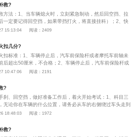
入库车辆，侧方停车车辆坡道定点停车和起步车辆的直角转弯
边线的，都算经过。特别注意，半途停车考试会失败。上坡起
补救?
车驾驶证考试还会适当的增加一些考试的项目。
展上坡起步和定点停车的情况下，学生最担心的还是熄火问
救方法：1、当车辆熄火时，立刻紧急制动，然后回空挡、拉
上，为防止溜车都会拉紧手刹，随后在坡道中开展启动加速并
后一定要记得回空挡，如果带挡打火，将直接挂科）；2、快
坡道起步的考试。溜车也会被扣分。直角转弯：在开展直角拐
几秒钟，思考重新起步的操作顺序；3、重新打火，挂一挡，
 15:13:04
阅读：2409
控制好汽车的速度，用低速按规定的行车路线，不停车地1次
，左脚慢抬离合找半联动点；4、当车身开始剧烈抖动时，稳
直角。如转不过弯，或是半途熄火便会被扣分。直角拐弯的情
慢松开刹车。如果车辆开始往前走，就不要再抬离合；如果车
火扣几分?
角度，尽量靠路一边，这样容易经过。
抬一点离合，直到开始向前行驶为止。
火扣标准：1、车辆停止后，汽车前保险杆或者摩托车前轴未
前后超出50厘米，不合格；2、车辆停止后，汽车前保险杆或
于桩杆线上，且前后不超出50厘米，扣20分；3、车辆停止
 10:47:06
阅读：2191
线30厘米以上，扣20分；4、坡道熄火，扣20分；5、车辆停
启动车辆，超时不合格。
救?
手刹、回空挡，做好准备工作后，着火开始考试：1、科目三
，无论你在车辆的什么位置，请务必从车的右侧绕过车头走到
察车前道路上是否有障碍，再观察车后方是否有来车，确保安
 18:48:03
阅读：1972
上车；2、路考步骤一操作完毕后，轻轻关闭车门，将事先准
用双手递给考官，面带微笑做自我介绍：“考官您好，我是XX
补救?
XX，这是我的证件。”对待考官要尽量的和善，避免在科目三考