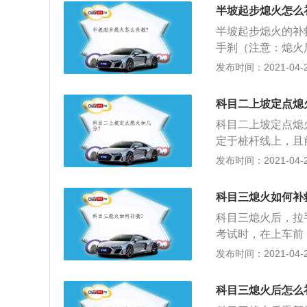
分别是包括了倒车
停车入库未过库位
半坡起步熄火怎么
和曲线行驶，大型
步定点停车：在开
半坡起步熄火的补
题，当车停在坡道
手刹（注意：熄火
经过坡道的过程是
速平复心态，停顿
发布时间：2021-04-27
弯的情况下，需要
右脚继续踩住刹车
九十度急转弯经过
住离合不要动，慢
科目二上坡定点熄
况下要留意汽车的
辆静止不动，就多
科目二上坡定点熄
定于桩杆线上，且
者摩托车前轴未定
发布时间：2021-04-27
后，车身距离路边缘
止后，30秒内未
科目三熄火如何补
科目三熄火后，拉
考试时，在上车前
驾驶室门前，先观
发布时间：2021-04-26
全后，打开车门，
备好的身份证件，
科目三熄火后怎么
驾校学员，我叫X