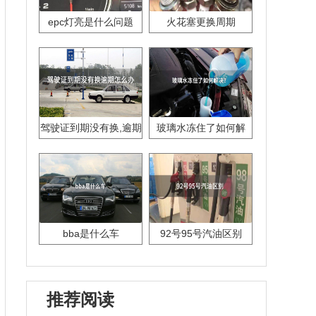
epc灯亮是什么问题
火花塞更换周期
驾驶证到期没有换,逾期
玻璃水冻住了如何解
怎么办??
决？
bba是什么车
92号95号汽油区别
推荐阅读