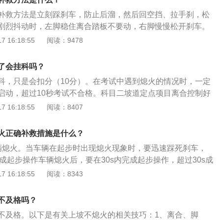
行驶为止。
能会熄火。为了避免熄火，一定要慢慢松离合，使车缓慢前
补救方法是立刻踩刹车，防止后溜，然后回空挡、拉手刹，松
火。6、挂上一档后首先给油，把油门踩到1500-2000转(看
剧烈抖动时，左脚稳住离合踏板不要动，右脚慢慢松开刹车。
不动(一定不能再抬油门踏板了)。慢抬离合到半联动点时，再往
相关介绍：对科目二考试的介绍：是机动车驾驶证考核的一部
 16:18:55
阅读：9478
到半联动点，而实际没有到半联动点的部位)左脚就稳到不动，
能考试科目的简称。科目二考试内容：小车C1考试项目包括倒
记住，松手刹一定要快。松手刹完成的同时，如果发现车子有
、坡道定点停车和起步、直角转弯、曲线行驶（俗称S弯）五
了会挂科吗？
左脚的离合轻轻松一点就别松了，控制油门保持在1500-200
还有第六项高速领卡），C2考试项目包括倒车入库、侧方停
会起步了。这样做一般不会造成熄火。很多学员在科二考试
科，只是会扣分（10分）。在考试中遇到熄火的情况时，一定
行驶（俗称S弯）四项必考。大车A1、A2、A3、B1、B2考
后，会紧张慌乱，不知所措。其实大可不必，只要处理得当，
启动，超过10秒考试不合格。科目二坡道定点项目离合控制好
坡道定点停车和起步、侧方停车、通过单边桥、曲线行驶、直
车距离在规定内，一次熄火也只是扣10分而已，并不会直接挂
目二坡道起步时，如果出现熄火现象，不要慌张，先把汽车档
 16:18:55
阅读：8407
门、通过连续障碍、起伏路行驶、窄路掉头，以及模拟高速公
救的机会的。
新点火即可。但如果考生带着档位点火，系统就会直接判定为
路、隧道、雨天、湿滑路、紧急情况处置。
的是，上坡起步要求在30秒以内启动发动机，所以说考生的动
火正确补救措施是什么？
科目二坡道定点停车和起步扣分标准：没有定点停车，扣100
辆熄火。当车辆在起步时出现熄火现象时，要迅速踩死刹车，
汽车前保险杠未到控制线，扣100分；停车后后溜大于30厘
完成起步操作车辆熄火后，要在30s内完成起步操作，超过30s成
车后后溜小于30厘米，扣10分（原规定扣20分）；车辆行驶中
合器在操作车辆起步时，先抬离合器，待车辆出现明显抖动
 16:18:55
阅读：8343
100分；起步时间超30秒，扣100分；车辆停止后，前保险杠
动，慢慢松刹车，完成平稳起步操作。
0分（原规定是扣20分）；停车时右前轮距边缘线30厘米以上，
扣20分）。
不及格吗？
不及格。以下是有关上坡不熄火的相关技巧：1、离合、脚