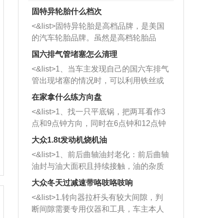
固特异轮胎什么档次
<&list>固特异轮胎是高档品牌，是美国
的汽车轮胎品牌。虽然是高档轮胎品
牌，但是中高低端的轮胎都有生产，这
国六排气管堵塞怎么清理
也是为了更好的开拓市场。
<&list>1、当车主发现自己的国六车排气
管出现堵塞的情况时，可以利用铁丝或
者是细棍，直接将杂物给取出来，如果
在家拿什么练方向盘
堵塞情况比较严重，也可以采取应急措
<&list>1、找一只平底锅，把两耳看作3
施。 <&list>2、直接利用木棍将所有的
点和9点钟方向，同时在6点钟和12点钟
杂物推到排气管里面的位置处，然后将
方向做一个标记。 <&list>2、双手握住
三元催化器拆解开，就可以将堵塞的东
大众1.8t发动机烧机油
平底锅两耳，然后往左打半圈、一圈、
西取出来。但如果是因为积碳过多引起
<&list>1、前后曲轴油封老化：前后曲轴
一圈半的练习，往右同样也要打相同的
的堵塞，就需要将三元催化器泡在草酸
油封与油大面积且持续接触，油的杂质
圈数。 <&list>3、最后强调要反复练
中进行清洗。 <&list>3、也可以利用清
和发动机内持续温度变化使其密封效果
习，这样就可以形成肌肉记忆，在真实
大众冬天过减速带咯吱咯吱响
洗剂对堵塞的情况得到解决，将清洗剂
逐渐减弱，导致渗油或漏油。<&list>2、
驾驶车辆时，不需要记忆也能打好方
放在燃油箱中，与燃油混合后，车辆启
<&list>1.转向器拉杆头有较大间隙，判
活塞间隙过大：积碳会使活塞环与缸体
向。
动时，就可以和汽油一起进入到燃烧
断间隙需要专用仪器和工具，车主本人
的间隙扩大，导致机油流入燃烧室中，