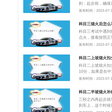
刹：起步前，确保
状态应该是脚跟不
发布时间：2023-07-17
得比较厉害时，左
就可以完全放开离
科目三熄火后怎么
时，脚刹停稳后立
科目三考试中遇到
右脚轻点油门给油
点火，接着按照正
合不动，再补点油
意味着接下来的流
发布时间：2023-07-17
火原因介绍：1、
2、起步抬离合器
科目二上坡熄火扣
轴的动力不成正比
科目二上坡熄火扣
张：一定要克服心
10分，如果是在
缓解紧张情绪。
意停留时间，不要
发布时间：2023-07-17
则扣10分，如果
妥善处置。上坡途
科目二半坡熄火补
下刹车控制汽车下
三秒之内再起步就
抬离合器至半联动
刹车上，这个时候
手刹。最后，完全
起一些时再慢慢放