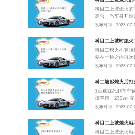
合，直到开始向前
时，起步太快，可
科目二上坡熄火的
进，一般可以避免熄
离合，当车身开始
转速表)右脚稳到
以下是对科目二的
发布时间：2023-07-17
回踩一点点(即快
分，是场地驾驶技
同时快速松手刹，
车入库、侧方停车
科目二上坡时熄火
要后溜的迹象，再把
项必考（部分地区
0转，一般车子就
科目二熄火不算挂
车、直角转弯、曲线
中，出现坡起熄火
要在十秒之内再次
试项目包括桩考、
快速做出反应，溜
就不会熄火。在科
发布时间：2023-07-17
角转弯、通过限宽
科，学员还是有补
位挂到空档，再重
路、连续急弯山区
不合格。需要注意
科二坡起熄火后打
作要快、准、稳。
1迅速踩死刹车车
分；车辆停止后，
摘空挡。230s内
米，扣100分；停
绩不合格。3抬离
发布时间：2023-07-17
压道路边缘实线，扣
时，控制离合器不
未到停车线，扣1
扣10分（原规定是
科目二上坡熄火就
科目二上坡熄火就