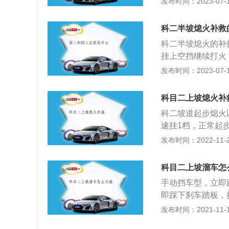
发布时间：2023-07-17
5到10公里每小
的感觉，在平时训
有感觉。上坡起步
科二半坡熄火补救
车的速度太快。若
科二半坡熄火的补
车时，车可能会后
挂上空挡继续打火
慢松脚刹车，当发
无法补救。但是假
发布时间：2023-07-17
踏板抬一点，再慢
时可以直接踩住离
超过30S。踩停
科目二上坡熄火补
拉手刹。第二种是
科二坡道起步熄火
离合的松到一定程
速挂1档，正常起
时，才可以松刹车
熄火并不会干扰考
发布时间：2022-11-24
了。那为啥这样说
为80分。科二考
科目二上坡溜车怎
和起步、直角转弯
手动挡车型，立即
的，另外也是在科
即踩下刹车踏板，
方面是半途不可以
起步的时候需要油
发布时间：2021-11-10
车是在日常的开车
的第2项是上路模
前边，随后向右后