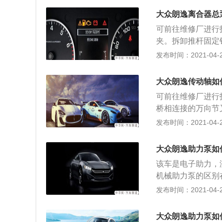
进行打胶； 2、
大众朗逸离合器总
候，按对角线分多
可前往维修厂进行
盖垫受力不均。(出自au
夹。拆卸推杆固定
拆卸总泵油管。拆卸
发布时间：2021-04-21
ps://auto.china.co
大众朗逸传动轴如
可前往维修厂进行
桥相连接的万向节
中间传动轴相连的
发布时间：2021-04-21
动轴可拆卸下来；
端拆下来，最后拧
大众朗逸助力泵如
维修技术网https://au
该车是电子助力，
机械助力泵的区别
时的转向轻便性和
发布时间：2021-04-21
统，即便液压坏了
震动都反映到方向
大众朗逸助力泵如