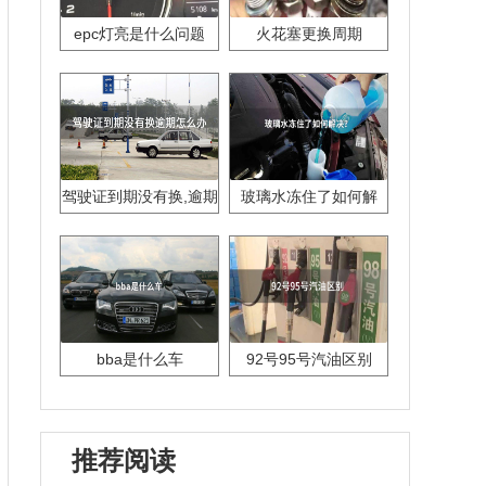
epc灯亮是什么问题
火花塞更换周期
驾驶证到期没有换,逾期
玻璃水冻住了如何解
怎么办??
决？
bba是什么车
92号95号汽油区别
推荐阅读