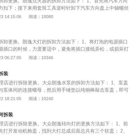
拆卸更换。朗逸点火器的拆卸方法如下： 1、首先将汽车方向
塑料片直接取下即可。首要任务是要拆开挂挡面板，面板为卡
力扣下；接下来用套筒工具逆时针卸下汽车方向盘上中轴螺丝
丝固定，拧开螺丝即可了。 (出自auto.china.com)
再把汽车组合开关的盖板固定螺丝拆下来即可；下面再使用套筒
 14:15:06
阅读：10080
固定螺丝；3、接下来放倒汽车方向机，卸下盖板后面的两颗
拔下汽车点火锁的两个插头；最后就把汽车的点火锁拆下来了。
拆卸更换。朗逸大灯的拆卸方法如下： 1、将灯泡的电源插口
源插口的时候，力度要适中，避免将插口接线弄松，或损坏灯
开电源接口后，将灯泡背后的防水盖拿掉，车灯防水盖的材质多
 06:27:05
阅读：10346
配备的是软塑料材质的防水盖并没有什么区别，只需稍稍用
掰下； 3、将灯泡从反射罩中取出，取出灯泡时，需要用手指
拆装
簧，待灯泡松开后，再往外抽出灯泡；4、将新灯泡放入反射
修理店进行拆除更换。大众朗逸水泵的拆卸方法如下： 1、泵盖
定卡位，灯泡底座上有若干固定卡位。安装时按取出旧灯泡的
与泵体间的连接螺母，然后用手锤垫以纯铜棒敲击泵盖，即可
住钢丝卡簧将灯泡插入反射罩，对准安装位置后松开卡簧固定
螺栓，则可用顶出螺栓顶下； 2、叶轮的拆卸拧下叶轮螺母，
 18:21:05
阅读：10240
防水盖时，要确保防水盖边缘和固定位完全贴合。最后，将大灯
轮四周轻轻击打即可拆下，若叶轮锈蚀在轴上时，可先用洗油
换车灯的操作便完成了。 需前往4s店或修理店实行拆卸更换。
； 3、泵体的拆卸先卸下泵体与托架间的连接螺母，取下泵
何拆装
盖取出在填料函体内的填料；4、泵轴的拆卸先卸下托架轴承
修理店进行拆除更换。大众朗逸转向灯的更换方法如下： 1、前
压盖，再用纯铜棒由轴的前方向后（即向联轴器方向）敲打，
先打开发动机舱盖，找到大灯总成后面总共有三个软盖； 2、
拆卸过程中，应注意不使轴损坏，拆出的零件集中顺序保管。