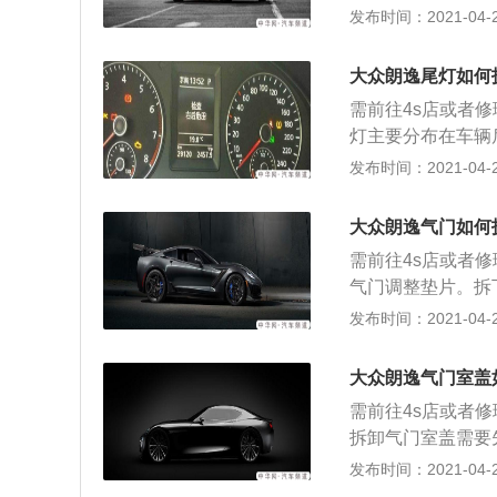
左右两个是近光灯
发布时间：2021-04-22
可前往修理厂实行
不要掉进发动机舱
装更换即可。 可
大众朗逸尾灯如何
需前往4s店或者
灯主要分布在车辆
有两个塑料的紧固
发布时间：2021-04-22
直接拆除；4、取
前往修理厂实行拆
大众朗逸气门如何
需前往4s店或者
气门调整垫片。拆
片、弹簧座、气门
发布时间：2021-04-21
气和磁棒，拆下弹
门，使用垫片铲刀
大众朗逸气门室盖
门导管衬套。加热汽
需前往4s店或者
套。(出自auto.chin
拆卸气门室盖需要
下，取下内部的点
发布时间：2021-04-21
室盖的注意事项如