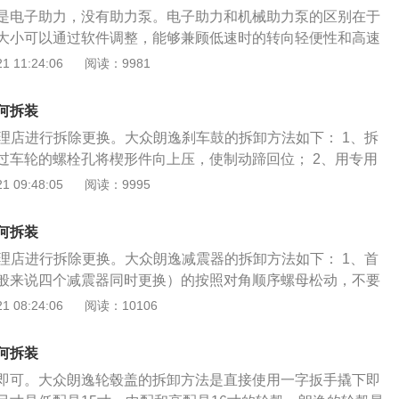
轴）连接在一起，当转向轴转动时，转矩传感器开始工作，把
是电子助力，没有助力泵。电子助力和机械助力泵的区别在于
扭杆作用下产生的相对转动角位移变成电信号传给ecu，ecu根
大小可以通过软件调整，能够兼顾低速时的转向轻便性和高速
矩传感器的信号决定电动机的旋转方向和助力电流的大小，从
正性能好。可靠性强，不依赖电子系统，即便液压坏了也还是
 11:24:06
阅读：9981
力转向； 2、电动助力转向系统是在传统机械转向系统的基础
是没助力而已。路感非常清晰，任何震动都反映到方向盘上。
利用电动机产生的动力来帮助驾驶员进行转向操作； 3、系統
： 1、eps的基本原理是：转矩传感器与转向轴（小齿轮轴）连
成，信号传感装置（包括扭矩传感器、转角传感器和车速传感
何拆装
轴转动时，转矩传感器开始工作，把输入轴和输出轴在扭杆作
构（电机、离合器、减速传动机构）及电子控制装置；4、电
修理店进行拆除更换。大众朗逸刹车鼓的拆卸方法如下： 1、拆
动角位移变成电信号传给ecu，ecu根据车速传感器和转矩传感
时工作，驾驶员在操纵转向盘时，扭矩转角传感器根据输入扭
过车轮的螺栓孔将楔形件向上压，使制动蹄回位； 2、用专用
机的旋转方向和助力电流的大小，从而完成实时控制助力转
产生相应的电压信号，车速传感器检测到车速信号，控制单元
，拔出开口销，拆下冠状螺母保险环； 3、拆下轮毂轴承预紧
 09:48:05
阅读：9995
力转向系统是在传统机械转向系统的基础上发展起来的。它利用
信号，给出指令控制电动机运转，从而产生所需要的转向助
轴承，取下制动鼓。auto.china.com
来帮助驾驶员进行转向操作； 3、系統主要由三大部分构成，
，是沒有助力泵的。
括扭矩传感器、转角传感器和车速传感器），转向助力机构
何拆装
减速传动机构）及电子控制装置；4、电动机仅在需要助力时
修理店进行拆除更换。大众朗逸减震器的拆卸方法如下： 1、首
纵转向盘时，扭矩转角传感器根据输入扭矩和转向角的大小产
般来说四个减震器同时更换）的按照对角顺序螺母松动，不要
，车速传感器检测到车速信号，控制单元根据电压和车速的信
用举升机将汽车抬起，不需要太高，车轮刚离地一段距离就可
 08:24:06
阅读：10106
电动机运转，从而产生所需要的转向助力。 该车是电子助力，
2、接下来使用套筒按对角顺序将车轮螺母完全拧下，取下车
汽车auto.china.com原创）
型，可能需要将制动分泵拆卸下来以便于拆卸减震器，然后拆
何拆装
接着松开弹簧支杆臂的固定螺母；3、使用卡钳千斤顶将减震
即可。大众朗逸轮毂盖的拆卸方法是直接使用一字扳手撬下即
动机引擎盖然后松开减震器上端车身固定螺母（不完全拧