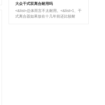
室，最后形成废气排出，就可以让三元
无法制作，需要将车辆送到修理厂或4s
造成烧机油。<&list>3、机油粘度。使用
大众干式双离合耐用吗
催化器得到清洗，排气管堵塞的情况就
店；<&list>2.车辆半轴套管防尘罩破
机油粘度过小的话，同样会有烧机油现
<&list>总体而言不太耐用。<&list>1、干
能够得到解决。
裂，破裂后会出现漏油现象，使半轴磨
象，机油粘度过小具有很好的流动性，
式离合器如果放在十几年前还比较耐
损严重，磨损的半轴容易损坏，产生异
容易窜入到气缸内，参与燃烧。<&list>
用，但是由于现在的汽车发动机动力输
响；<&list>3.稳定器的转向胶套和球头
4、机油量。机油量过多，机油压力过
出越来越高，使得干式离合器散热不足
老化，一般是使用时间过长造成的。解
大，会将部分机油压入气缸内，也会出
的缺陷也逐渐暴露出来。<&list>2、由于
决方法是更换新的质量好的转向橡胶套
现烧机油。<&list>5、机油滤清器堵塞：
干式双离合的工作环境暴露在空气中，
和球头。
会导致进气不畅，使进气压力下降，形
而离合器的散热也是通离合器罩上面的
成负压，使机油在负压的情况下吸入燃
几个小孔来进行散热。但是在行驶过程
烧室引起烧机油。<&list>6、正时齿轮或
中变速箱需要换挡，就不得不使得离合
链条磨损：正时齿轮或链条的磨损会引
器频繁工作。<&list>3、长时间的低速行
起气阀和曲轴的正时不同步。由于轮齿
驶以及过于频繁的启停，导致离合器的
或链条磨损产生的过量侧隙，使得发动
温度不断升高，而低速行驶时空气流动
机的调节无法实现：前一圈的正时和下
效率不高，无法将离合器中的热量有效
一圈可能就不一样。当气阀和活塞的运
的带走，导致离合器内部的温度不断升
动不同步时，会造成过大的机油消耗。
高，加速离合器的磨损。
解决方法：更换正时齿轮或链条。<&list
>7、内垫圈、进风口破裂：新的发动机
设计中，经常采用各种由金属和其他材