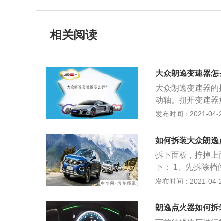
相关阅读
大众朗逸变速器怎
大众朗逸变速器的
动轴。扭开变速器
油螺钉；2、拆下
发布时间：2021-04-26
钉，拆下搭铁线。
拧下变速器支撑板
如何拆装大众朗逸
拆下面板，拧掉上
下： 1、先拆除
用手掰起来或是节
发布时间：2021-04-23
点烟器面板的螺丝
后就可以看到两个
朗逸点火器如何拆
拆除点烟器面板的