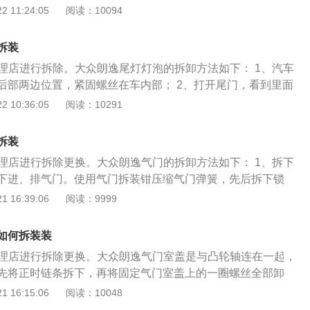
和远光灯，下面还有一个盖，将盖子拆下，放在适当的位置，
 11:24:05
阅读：10094
拆卸更换。
内；3、有个带手柄的转向灯灯座，拧下拔出，将灯泡旋转拆
前往修理厂实行拆卸更换。
拆装
修理店进行拆除。大众朗逸尾灯灯泡的拆卸方法如下： 1、汽车
后部两边位置，紧固螺丝在车内部； 2、打开尾门，看到里面
卡扣，将其拆出来； 3、轩内饰板可以看到里面的紧固螺丝，
 10:36:05
阅读：10291
出尾灯的时候要注意尾灯的线速不要弄断，放好旧的尾灯。 可
卸。
拆装
修理店进行拆除更换。大众朗逸气门的拆卸方法如下： 1、拆下
下进、排气门。使用气门拆装钳压缩气门弹簧，先后拆下锁
弹簧及气门； 2、使用尖嘴钳拆下气门杆油封。使用压缩空气
 16:39:06
阅读：9999
簧座平垫圈。拆下半圆键。汽缸盖分总成清洁； 3、清洁气
，铲掉气门顶部的积炭，使用钢丝刷，彻底清洁气门。拆卸气
如何拆装装
缸到80-100摄氏度，使用专用工具和榔头敲出气门导管衬
修理店进行拆除更换。大众朗逸气门室盖是与凸轮轴连在一起，
a.com)
先将正时链条拆下，再将固定气门室盖上的一圈螺丝全部卸
火线圈，向上抬起气门室盖，取下里面的胶垫即可。更换气门
 16:15:06
阅读：10048
下： 1、更换的时，要把接触面完全清理干净。根据车主意愿