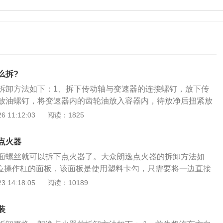
么拆?
拆卸方法如下：1、拆下传动轴与变速器的连接螺钉，放下传
放油螺钉，将变速器内的齿轮油放入容器内，待放净后扭紧放
倒车灯线。拆下驾驶室内变速器盖板；3、拧下固定搭铁线螺
 11:12:03
阅读：1825
松开离合器分离叉；4、拆下变速器与飞轮壳的连接螺钉；5、
固定螺钉，从车上抬下变速器。
点火器
面螺丝就可以拆下点火器了。大众朗逸点火器的拆卸方法如
档位操作杠的面板，该面板是使用塑料卡勾，只需要将一边直接
奏一字螺丝刀翘起后，就可以将整块面板拆开； 2、接着拆除
 14:18:05
阅读：10189
，拆除档位操作杠面板后将点烟器面板门按下后自动打开，然
黑色的螺丝，使用m4内六角扳手将这两个螺丝拆除； 3、最后
装
固定压条，在拆除步骤2的两个螺丝后，可以看大一个插条的