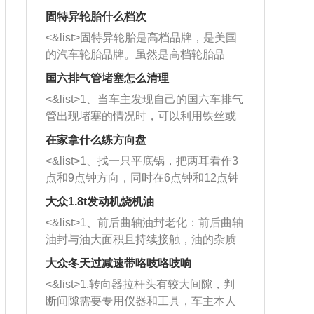
固特异轮胎什么档次
<&list>固特异轮胎是高档品牌，是美国
的汽车轮胎品牌。虽然是高档轮胎品
牌，但是中高低端的轮胎都有生产，这
国六排气管堵塞怎么清理
也是为了更好的开拓市场。
<&list>1、当车主发现自己的国六车排气
管出现堵塞的情况时，可以利用铁丝或
者是细棍，直接将杂物给取出来，如果
在家拿什么练方向盘
堵塞情况比较严重，也可以采取应急措
<&list>1、找一只平底锅，把两耳看作3
施。 <&list>2、直接利用木棍将所有的
点和9点钟方向，同时在6点钟和12点钟
杂物推到排气管里面的位置处，然后将
方向做一个标记。 <&list>2、双手握住
三元催化器拆解开，就可以将堵塞的东
大众1.8t发动机烧机油
平底锅两耳，然后往左打半圈、一圈、
西取出来。但如果是因为积碳过多引起
<&list>1、前后曲轴油封老化：前后曲轴
一圈半的练习，往右同样也要打相同的
的堵塞，就需要将三元催化器泡在草酸
油封与油大面积且持续接触，油的杂质
圈数。 <&list>3、最后强调要反复练
中进行清洗。 <&list>3、也可以利用清
和发动机内持续温度变化使其密封效果
习，这样就可以形成肌肉记忆，在真实
大众冬天过减速带咯吱咯吱响
洗剂对堵塞的情况得到解决，将清洗剂
逐渐减弱，导致渗油或漏油。<&list>2、
驾驶车辆时，不需要记忆也能打好方
放在燃油箱中，与燃油混合后，车辆启
<&list>1.转向器拉杆头有较大间隙，判
活塞间隙过大：积碳会使活塞环与缸体
向。
动时，就可以和汽油一起进入到燃烧
断间隙需要专用仪器和工具，车主本人
的间隙扩大，导致机油流入燃烧室中，