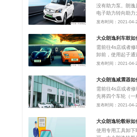
与转向轴（小齿轮
没有助力泵。朗逸
输入轴和输出轴在
电子助力转向助力
据车速传感器和转
时的操纵稳定性，
发布时间：2021-04-21
而完成实时控制助
能正常打方向，只
上发展起来的。它
电动助力工作原理
主要由三大部分构
大众朗逸刹车鼓如
接在一起，当转向
器），转向助力机
需前往4s店或者
用下产生的相对转
动机仅在需要助力
卸前，使用起子通
器的信号决定电动
矩和转向角的大小
工具拆卸下轮毂盖
发布时间：2021-04-21
向； 2、电动助
根据电压和车速的
度的调整螺母及垫圈、
电动机产生的动力
力。 是电子助力
信号传感装置（包
大众朗逸减震器如
（电机、离合器、
需前往4s店或者
工作，驾驶员在操
先将四个车轮（一
生相应的电压信号
完全拧下。然后使
发布时间：2021-04-21
号，给出指令控制
以，方便作业； 
沒有助力泵。 （中华网
轮。依据不同的车
大众朗逸轮毂标如
下支臂固定螺栓，
使用专用工具卸下
臂固定住，打开发