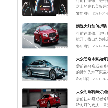
可前往维修厂进行
压条塑料片，将该
盘上的喇叭盖板用
扣式固定，点烟器有螺
即可； 2、然后
发布时间：2021-04-23
卸下汽车方向机的
螺丝； 4、然后
朗逸大灯如何拆装
可前往维修厂进行
拔开，拔出灯泡电
泡插头； 2、拔
发布时间：2021-04-23
为软胶，也有车型
力，就能见防水盖
大众朗逸水泵如何
捏住两边的钢丝卡
需前往4s店或者
罩，对准灯泡的固
的拆卸先卸下泵盖
步骤逆向操作：捏
拆下，若带有项出
发布时间：2021-04-22
灯泡； 5、盖上
用木锤或铅锤沿叶
电源插口接上，更
或汽油浸洗后再拆
大众朗逸转向灯如
体。再卸下填料压
需前往4s店或者
体上的前、后轴承
转向灯的更换，首
即可把轴取下。在