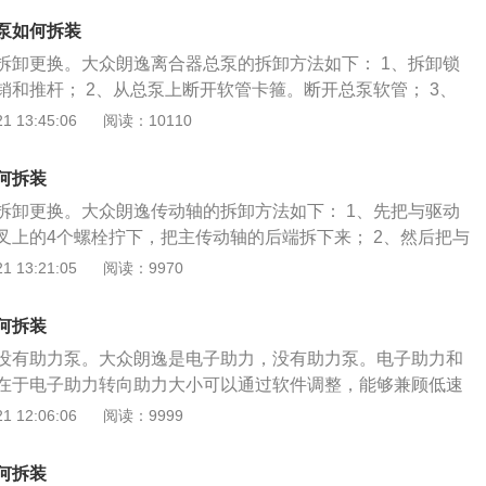
发动机必须完全冷却，才可以进行更换； 3、安装气门室盖的时
泵如何拆装
次紧固。固定一个螺丝后，固定对角的螺丝。可以防止气门室
拆卸更换。大众朗逸离合器总泵的拆卸方法如下： 1、拆卸锁
to.china.com)
销和推杆； 2、从总泵上断开软管卡箍。断开总泵软管； 3、
离合器总泵螺母；4、拆卸离合器总泵。 (汽车维修技术网htt
 13:45:06
阅读：10110
m)
何拆装
拆卸更换。大众朗逸传动轴的拆卸方法如下： 1、先把与驱动
叉上的4个螺栓拧下，把主传动轴的后端拆下来； 2、然后把与
万向节叉上的4个螺栓拧下； 3、将前端拆下来，这样整个主传
 13:21:05
阅读：9970
4、拧松中间支承与车架横梁的连接螺栓，把有中间支承的一
松与驻车制动鼓连接的螺母，把中间传动轴整个卸下。 (汽车
何拆装
to.china.com)
没有助力泵。大众朗逸是电子助力，没有助力泵。电子助力和
在于电子助力转向助力大小可以通过软件调整，能够兼顾低速
高速时的操纵稳定性，正性能好。可靠性强，不依赖电子系
 12:06:06
阅读：9999
也还是能正常打方向，只是没助力而已。路感非常清晰，任何
盘上。电动助力工作原理： 1、eps的基本原理是：转矩传感器
何拆装