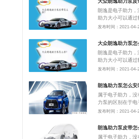
传感装置（包括扭
大众朗逸助力泵皮
起，当转向轴转动
机、离合器、减速
朗逸是电子助力，
生的相对转动角位
作，驾驶员在操纵
助力大小可以通过
信号决定电动机的
相应的电压信号，
性，正性能好。可
发布时间：2021-04-26
2、电动助力转向
号，给出指令控制
向，只是没助力而
机产生的动力来帮
作原理：1、EP
传感装置（包括扭
大众朗逸助力泵怎
起，当转向轴转动
机、离合器、减速
朗逸是电子助力，
生的相对转动角位
作，驾驶员在操纵
助力大小可以通过
信号决定电动机的
相应的电压信号，
性，正性能好。可
发布时间：2021-04-26
2、电动助力转向
号，给出指令控制
向，只是没助力而
机产生的动力来帮
作原理：1、EP
传感装置（包括扭
朗逸助力泵怎么安
起，当转向轴转动
机、离合器、减速
属于电子助力，没
生的相对转动角位
作，驾驶员在操纵
力泵的区别在于电
信号决定电动机的
相应的电压信号，
向轻便性和高速时
发布时间：2021-04-23
2、电动助力转向
号，给出指令控制
液压坏了也还是能
机产生的动力来帮
映到方向盘上。电
传感装置（包括扭
朗逸助力泵皮带怎
（小齿轮轴）连接
机、离合器、减速
属于电子助力，没