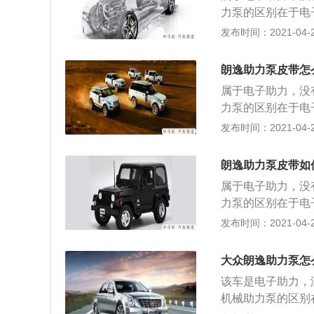
输出轴在扭杆作用
作，驾驶员在操纵
力泵的区别在于电
感器和转矩传感器
相应的电压信号，
向轻便性和高速时
发布时间：2021-04-23
时控制助力转向；
号，给出指令控制
液压坏了也还是能
来的。它利用电动
映到方向盘上。电
大部分构成，信号
朗逸助力泵皮带怎
（小齿轮轴）连接
向助力机构（电机
属于电子助力，没
输出轴在扭杆作用
需要助力时工作，
力泵的区别在于电
感器和转矩传感器
角的大小产生相应
向轻便性和高速时
发布时间：2021-04-23
时控制助力转向；
和车速的信号，给
液压坏了也还是能
来的。它利用电动
是电子助力，沒有助力泵
映到方向盘上。电
大部分构成，信号
朗逸助力泵皮带如
（小齿轮轴）连接
向助力机构（电机
属于电子助力，没
输出轴在扭杆作用
需要助力时工作，
力泵的区别在于电
感器和转矩传感器
角的大小产生相应
向轻便性和高速时
发布时间：2021-04-23
时控制助力转向；
和车速的信号，给
液压坏了也还是能
来的。它利用电动
映到方向盘上。电
大部分构成，信号
大众朗逸助力泵怎
（小齿轮轴）连接
向助力机构（电机
该车是电子助力，
输出轴在扭杆作用
需要助力时工作，
机械助力泵的区别
感器和转矩传感器
角的大小产生相应