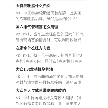
固特异轮胎什么档次
<&list>固特异轮胎是高档品牌，是美国
的汽车轮胎品牌。虽然是高档轮胎品
牌，但是中高低端的轮胎都有生产，这
国六排气管堵塞怎么清理
也是为了更好的开拓市场。
<&list>1、当车主发现自己的国六车排气
管出现堵塞的情况时，可以利用铁丝或
者是细棍，直接将杂物给取出来，如果
在家拿什么练方向盘
堵塞情况比较严重，也可以采取应急措
<&list>1、找一只平底锅，把两耳看作3
施。 <&list>2、直接利用木棍将所有的
点和9点钟方向，同时在6点钟和12点钟
杂物推到排气管里面的位置处，然后将
方向做一个标记。 <&list>2、双手握住
三元催化器拆解开，就可以将堵塞的东
大众1.8t发动机烧机油
平底锅两耳，然后往左打半圈、一圈、
西取出来。但如果是因为积碳过多引起
<&list>1、前后曲轴油封老化：前后曲轴
一圈半的练习，往右同样也要打相同的
的堵塞，就需要将三元催化器泡在草酸
油封与油大面积且持续接触，油的杂质
圈数。 <&list>3、最后强调要反复练
中进行清洗。 <&list>3、也可以利用清
和发动机内持续温度变化使其密封效果
习，这样就可以形成肌肉记忆，在真实
大众冬天过减速带咯吱咯吱响
洗剂对堵塞的情况得到解决，将清洗剂
逐渐减弱，导致渗油或漏油。<&list>2、
驾驶车辆时，不需要记忆也能打好方
放在燃油箱中，与燃油混合后，车辆启
<&list>1.转向器拉杆头有较大间隙，判
活塞间隙过大：积碳会使活塞环与缸体
向。
动时，就可以和汽油一起进入到燃烧
断间隙需要专用仪器和工具，车主本人
的间隙扩大，导致机油流入燃烧室中，