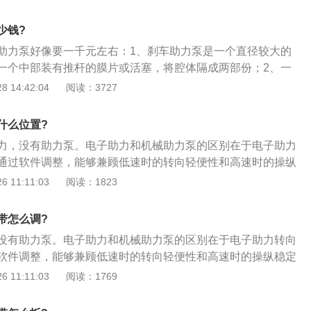
—2013替代GB17930—2011)。95汽油的含义：95汽油就是9
%的正庚烷。在引擎压缩比高时应采用高辛烷值汽油，若压缩比
少钱?
，会引起不正常燃烧，造成爆震、耗油及行驶无力现象。
助力泵好像要一千元左右：1、刹车助力泵是一个直径较大的
一个中部装有推杆的膜片或活塞，将腔体隔成两部份；2、一
另一部分通过管道与发动机进气管相连；3、所以，发动机熄
 14:42:04
阅读：3727
进气真空度，也就没有了助力，制动所需要的人力将会很大。
什么位置?
力，没有助力泵。电子助力和机械助力泵的区别在于电子助力
通过软件调整，能够兼顾低速时的转向轻便性和高速时的操纵
。可靠性强，不依赖电子系统，即便液压坏了也还是能正常打
 11:11:03
阅读：1823
而已。路感非常清晰，任何震动都反映到方向盘上。电动助力
PS的基本原理是：转矩传感器与转向轴（小齿轮轴）连接在一
带怎么调?
时，转矩传感器开始工作，把输入轴和输出轴在扭杆作用下产
没有助力泵。电子助力和机械助力泵的区别在于电子助力转向
移变成电信号传给ECU，ECU根据车速传感器和转矩传感器的
软件调整，能够兼顾低速时的转向轻便性和高速时的操纵稳定
旋转方向和助力电流的大小，从而完成实时控制助力转向；
靠性强，不依赖电子系统，即便液压坏了也还是能正常打方
 11:11:03
阅读：1769
系统是在传统机械转向系统的基础上发展起来的。它利用电动
已。路感非常清晰，任何震动都反映到方向盘上。电动助力工
助驾驶员进行转向操作；3、系統主要由三大部分构成，信号
S的基本原理是：转矩传感器与转向轴（小齿轮轴）连接在一