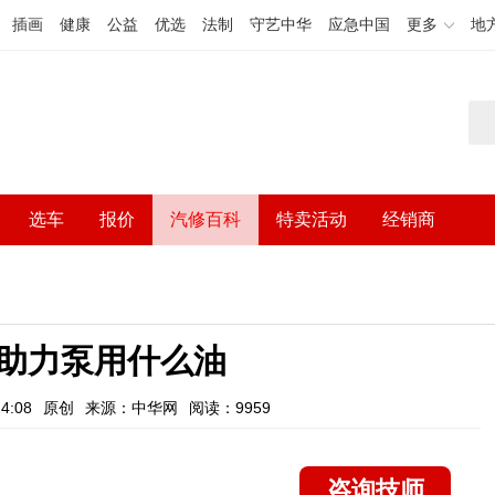
插画
健康
公益
优选
法制
守艺中华
应急中国
更多
地
选车
报价
汽修百科
特卖活动
经销商
助力泵用什么油
4:08
原创
来源：中华网
阅读：9959
咨询技师