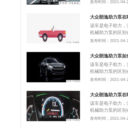
时的转向轻便性和
发布时间：2021-04-21
时控制助力转向；
和车速的信号，给
统，即便液压坏了
来的。它利用电动
网汽车auto.china
震动都反映到方向
大部分构成，信号
大众朗逸助力泵在
与转向轴（小齿轮
向助力机构（电机
该车是电子助力，
输入轴和输出轴在
需要助力时工作，
机械助力泵的区别
据车速传感器和转
角的大小产生相应
时的转向轻便性和
发布时间：2021-04-21
而完成实时控制助
和车速的信号，给
统，即便液压坏了
上发展起来的。它
维修技术网https://au
震动都反映到方向
主要由三大部分构
大众朗逸助力泵如
与转向轴（小齿轮
器），转向助力机
该车是电子助力，
输入轴和输出轴在
动机仅在需要助力
机械助力泵的区别
据车速传感器和转
矩和转向角的大小
时的转向轻便性和
发布时间：2021-04-21
而完成实时控制助
根据电压和车速的
统，即便液压坏了
上发展起来的。它
力。 是电子助力，是沒有
震动都反映到方向
主要由三大部分构
大众朗逸助力泵在
与转向轴（小齿轮
器），转向助力机
该车是电子助力，
输入轴和输出轴在
动机仅在需要助力
机械助力泵的区别
据车速传感器和转
矩和转向角的大小
时的转向轻便性和
发布时间：2021-04-21
而完成实时控制助
根据电压和车速的
统，即便液压坏了
上发展起来的。它