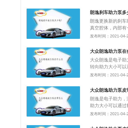
汽油》(GB17930
5%的异辛烷，5
朗逸刹车助力泵多
高用低辛烷值汽油
朗逸更换新的刹车
真空腔体，内部有
部份与大气相通，
发布时间：2021-04-28
火时，由于没有了
大众朗逸助力泵在
大众朗逸是电子助
转向助力大小可以
稳定性，正性能好
发布时间：2021-04-26
方向，只是没助力
工作原理：1、E
大众朗逸助力泵皮
起，当转向轴转动
朗逸是电子助力，
生的相对转动角位
助力大小可以通过
信号决定电动机的
性，正性能好。可
发布时间：2021-04-26
2、电动助力转向
向，只是没助力而
机产生的动力来帮
作原理：1、EP