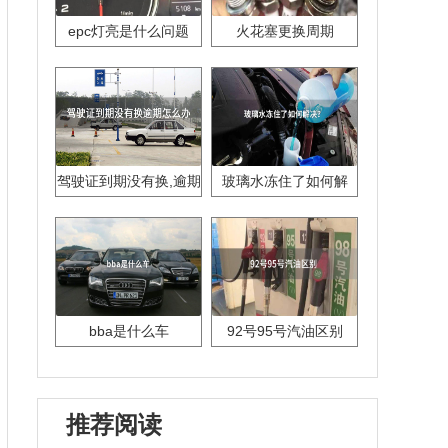
epc灯亮是什么问题
火花塞更换周期
驾驶证到期没有换,逾期
玻璃水冻住了如何解
怎么办??
决？
bba是什么车
92号95号汽油区别
推荐阅读