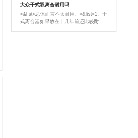
室，最后形成废气排出，就可以让三元
无法制作，需要将车辆送到修理厂或4s
造成烧机油。<&list>3、机油粘度。使用
大众干式双离合耐用吗
催化器得到清洗，排气管堵塞的情况就
店；<&list>2.车辆半轴套管防尘罩破
机油粘度过小的话，同样会有烧机油现
<&list>总体而言不太耐用。<&list>1、干
能够得到解决。
裂，破裂后会出现漏油现象，使半轴磨
象，机油粘度过小具有很好的流动性，
式离合器如果放在十几年前还比较耐
损严重，磨损的半轴容易损坏，产生异
容易窜入到气缸内，参与燃烧。<&list>
用，但是由于现在的汽车发动机动力输
响；<&list>3.稳定器的转向胶套和球头
4、机油量。机油量过多，机油压力过
出越来越高，使得干式离合器散热不足
老化，一般是使用时间过长造成的。解
大，会将部分机油压入气缸内，也会出
的缺陷也逐渐暴露出来。<&list>2、由于
决方法是更换新的质量好的转向橡胶套
现烧机油。<&list>5、机油滤清器堵塞：
干式双离合的工作环境暴露在空气中，
和球头。
会导致进气不畅，使进气压力下降，形
而离合器的散热也是通离合器罩上面的
成负压，使机油在负压的情况下吸入燃
几个小孔来进行散热。但是在行驶过程
烧室引起烧机油。<&list>6、正时齿轮或
中变速箱需要换挡，就不得不使得离合
链条磨损：正时齿轮或链条的磨损会引
器频繁工作。<&list>3、长时间的低速行
起气阀和曲轴的正时不同步。由于轮齿
驶以及过于频繁的启停，导致离合器的
或链条磨损产生的过量侧隙，使得发动
温度不断升高，而低速行驶时空气流动
机的调节无法实现：前一圈的正时和下
效率不高，无法将离合器中的热量有效
一圈可能就不一样。当气阀和活塞的运
的带走，导致离合器内部的温度不断升
动不同步时，会造成过大的机油消耗。
高，加速离合器的磨损。
解决方法：更换正时齿轮或链条。<&list
>7、内垫圈、进风口破裂：新的发动机
设计中，经常采用各种由金属和其他材