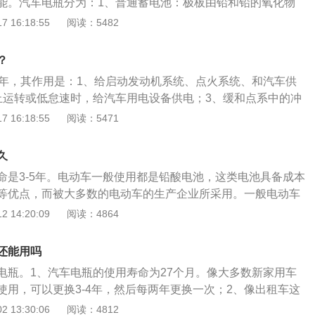
能。汽车电瓶分为：1、普通蓄电池：极板由铅和铅的氧化物
电铅酸蓄电池：特点是负极板有较高的储电能力，在完全干燥
 16:18:55
阅读：5482
时间内保存所得到的电量；3、免维护蓄电池：电解液的消耗
寿命内基本不需要补充蒸馏水。汽车电瓶的作用是：1、在启
？
动系统、点火系统、电子燃油喷射系统供电；2、发动机停止
4年，其作用是：1、给启动发动机系统、点火系统、和汽车供
给汽车用电设备供电；3、稳定整车电器的电压；4、储存多余
止运转或低怠速时，给汽车用电设备供电；3、缓和点系中的冲
上的电子设备。汽车电瓶的保养方法是：1、不要过度使用蓄
 16:18:55
阅读：5471
洁蓄电池正负极接头；3、定期检查非免维护蓄电池上盖上的排
、避免电瓶水位过低；5、长期停车时要一周启动一次车辆为电
久
命是3-5年。电动车一般使用都是铅酸电池，这类电池具备成本
等优点，而被大多数的电动车的生产企业所采用。一般电动车
1年所以电动车电池依照每天使用电池容量的70%，周期就是1
 14:20:09
阅读：4864
，并不是电池就没有用了，而是电池容量越来越小，直至枯
注意以下几点：1、电池每次使用的放电深度越小，电池的使
还能用吗
以无论使用多大容量的电池组，用户都应养成随用随充的良好
电瓶。1、汽车电瓶的使用寿命为27个月。像大多数新家用车
使电池经常处于一个饱和的状态，尽量的不带人行驶，遇到坡
使用，可以更换3-4年，然后每两年更换一次；2、像出租车这
驶时尽量减少多刹车、多启动。2、电池需长时间放置时心须
车辆，可以使用一年，也可以使用8-10个月；3、这些更换周
 13:30:06
阅读：4812
充电量，一般1~2个月补充一次。3、大电流放电对电动自行车