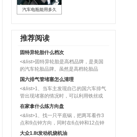
汽车电瓶能用多久
推荐阅读
固特异轮胎什么档次
<&list>固特异轮胎是高档品牌，是美国
的汽车轮胎品牌。虽然是高档轮胎品
牌，但是中高低端的轮胎都有生产，这
国六排气管堵塞怎么清理
也是为了更好的开拓市场。
<&list>1、当车主发现自己的国六车排气
管出现堵塞的情况时，可以利用铁丝或
者是细棍，直接将杂物给取出来，如果
在家拿什么练方向盘
堵塞情况比较严重，也可以采取应急措
<&list>1、找一只平底锅，把两耳看作3
施。 <&list>2、直接利用木棍将所有的
点和9点钟方向，同时在6点钟和12点钟
杂物推到排气管里面的位置处，然后将
方向做一个标记。 <&list>2、双手握住
三元催化器拆解开，就可以将堵塞的东
大众1.8t发动机烧机油