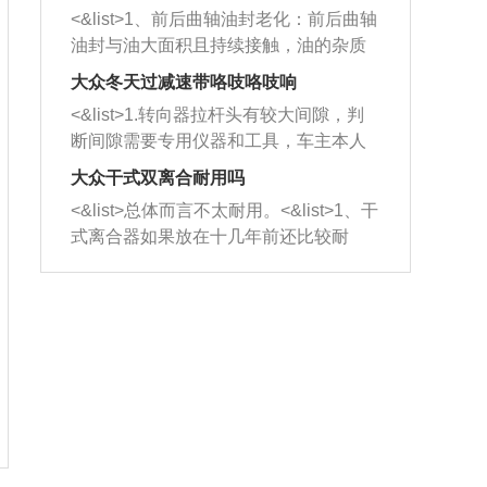
平底锅两耳，然后往左打半圈、一圈、
西取出来。但如果是因为积碳过多引起
<&list>1、前后曲轴油封老化：前后曲轴
一圈半的练习，往右同样也要打相同的
的堵塞，就需要将三元催化器泡在草酸
油封与油大面积且持续接触，油的杂质
圈数。 <&list>3、最后强调要反复练
中进行清洗。 <&list>3、也可以利用清
和发动机内持续温度变化使其密封效果
习，这样就可以形成肌肉记忆，在真实
大众冬天过减速带咯吱咯吱响
洗剂对堵塞的情况得到解决，将清洗剂
逐渐减弱，导致渗油或漏油。<&list>2、
驾驶车辆时，不需要记忆也能打好方
放在燃油箱中，与燃油混合后，车辆启
<&list>1.转向器拉杆头有较大间隙，判
活塞间隙过大：积碳会使活塞环与缸体
向。
动时，就可以和汽油一起进入到燃烧
断间隙需要专用仪器和工具，车主本人
的间隙扩大，导致机油流入燃烧室中，
室，最后形成废气排出，就可以让三元
无法制作，需要将车辆送到修理厂或4s
造成烧机油。<&list>3、机油粘度。使用
大众干式双离合耐用吗
催化器得到清洗，排气管堵塞的情况就
店；<&list>2.车辆半轴套管防尘罩破
机油粘度过小的话，同样会有烧机油现
<&list>总体而言不太耐用。<&list>1、干
能够得到解决。
裂，破裂后会出现漏油现象，使半轴磨
象，机油粘度过小具有很好的流动性，
式离合器如果放在十几年前还比较耐
损严重，磨损的半轴容易损坏，产生异
容易窜入到气缸内，参与燃烧。<&list>
用，但是由于现在的汽车发动机动力输
响；<&list>3.稳定器的转向胶套和球头
4、机油量。机油量过多，机油压力过
出越来越高，使得干式离合器散热不足
老化，一般是使用时间过长造成的。解
大，会将部分机油压入气缸内，也会出
的缺陷也逐渐暴露出来。<&list>2、由于
决方法是更换新的质量好的转向橡胶套
现烧机油。<&list>5、机油滤清器堵塞：
干式双离合的工作环境暴露在空气中，
和球头。
会导致进气不畅，使进气压力下降，形
而离合器的散热也是通离合器罩上面的
成负压，使机油在负压的情况下吸入燃
几个小孔来进行散热。但是在行驶过程
烧室引起烧机油。<&list>6、正时齿轮或
中变速箱需要换挡，就不得不使得离合
链条磨损：正时齿轮或链条的磨损会引
器频繁工作。<&list>3、长时间的低速行
起气阀和曲轴的正时不同步。由于轮齿
驶以及过于频繁的启停，导致离合器的