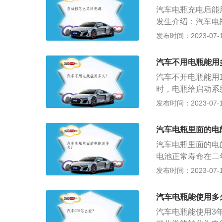
极，并用22～2
汽车电瓶充电后能
学能又转化为电能
发生介绍：汽车电
影响电瓶使用寿命
发布时间：2023-07-17
电），当电瓶处于
开不对电瓶进行补
汽车不用电瓶能用
挥发，会逐渐形成
汽车不开电瓶能用
已无法恢复其容量
时，电瓶给启动系
怠速时，给汽车用
发布时间：2023-07-17
电；缓和电机中的
电能进行存储。2
汽车电瓶里面的电
解液时应补充蒸馏
汽车电瓶里面的电
通气；检查电池的
电池正常寿命在二
的地方；离开车时
电瓶的保养： 假
发布时间：2023-07-17
兆：车子停放两天
瓶的注意事项： 
汽车电瓶能使用多
电量，如果打开钥
汽车电瓶能使用3
但是不建议您这样