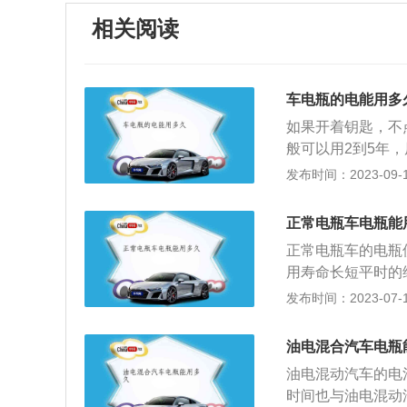
相关阅读
车电瓶的电能用多
如果开着钥匙，不
般可以用2到5年
会自然挥发损耗，
发布时间：2023-09-14
液。汽车熄火状态
长期停放，建议把
正常电瓶车电瓶能
发动机怠速状态下
正常电瓶车的电瓶
尘、油污以及白色
用寿命长短平时的
辆来说，电瓶使用
发布时间：2023-07-17
况下，电瓶车的电
1、电瓶每次使用
油电混合汽车电瓶
瓶车的电瓶容量有
油电混动汽车的电
长时间的放置，那
时间也与油电混动
补充个1-2次。