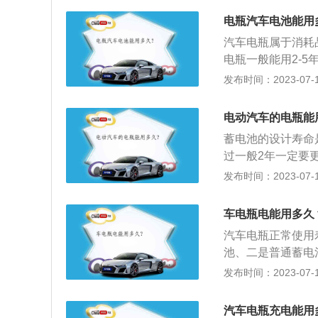
排气孔避免堵塞；
电瓶汽车电池能用
电。
汽车电瓶属于消耗
电瓶一般能用2-
保养得当，再加上
发布时间：2023-07-17
年。以下是相关介
蓄电池），目前大
电动汽车的电瓶能
瓶。普通电瓶的电
蓄电池的设计寿命
在2年左右，因此
过一般2年一定要
换。定期保养：想
个月左右。关于汽
发布时间：2023-07-17
车习惯。当电解液
电池，是电池的一
要确保车灯全部关
的电瓶是指铅酸蓄
议拔掉电瓶负极，
车电瓶电能用多久
蓄电池。普通蓄电
电瓶会在发动机怠
汽车电瓶正常使用
液是硫酸的水溶液
电量供下次启动使
池、二是普通蓄电
公斤蓄电池存储的
电池，是电池的一
发布时间：2023-07-17
的电瓶是指铅酸蓄
蓄电池。工作原理
汽车电瓶充电能用