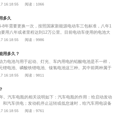
，自然电瓶的使用寿命也会有所缩短。混合动力汽车上的动力
 16:18:55
阅读：1066
，尽量用脚蹬辅助加力。
灯光、车内用电的铅酸电池不同，基本上可以分为三元锂电
和镍氢电池。油电混动汽车的电池日常维护：1、想要保养油
用多久
，一定要参考车辆手册中的要求，根据电路的状况检查电路有
5-8年需要更换一次，按照国家新能源电动车三包标准，八年1
况，车内电压是不是在正常的范围，更要对电池状况进行检
池要用八年或者里程达到12万公里。目前电动车使用的电池大
电混合车子的时候，勤给车辆的电池充电，铅酸蓄电池应保持
优点是温度低，损耗低。锂电池也分为三元锂电池和磷酸铁锂
 16:18:55
阅读：9986
，不可以直到电池电量用尽再充，那样会影响电池续航。如果
池的使用寿命比三元锂电池长，但是体积太大，续航有限的问
要保证一个月充一次，延长电池使用寿命。3、电池充电应该
电池的特点是在相同的体积和重量下，能量密度高，容量大，
充电头，对车辆电池更为友好。
能用多久？
产工艺成熟。根据日本汽车电池组的研究报告，三元锂电池的
动力电池与用于起动、灯光、车内用电的铅酸电池是不一样，
0次(正常工作条件下)，而满充放电的使用寿命约为800次。同
元锂电池、磷酸铁锂电池、镍氢电池这三种。其中前两种属于
大于25%的情况下，电池在正常工作条件下可充电1200次。
电池循环寿命在1000次以内，磷酸铁锂2000次左右，用在混
 16:18:55
阅读：9811
使用10年20万公里左右。汽车电瓶的保养方法如下：避免长时
长时间不运行时，电池在放置中自动放电，车主想用车时，电
？
正常工作。因此，建议平时不用汽车，每周启动一次，离开驱
4年。汽车电瓶的相关说明如下：汽车电瓶的作用：给启动发动
电量始终充足。定期检查：车辆电瓶寿命为3至4年，高档车的
、和汽车供电；发动机停止运转或低怠速时，给汽车用电设备
，电瓶寿命相对缩短，因此可定期测量电瓶的蓄电状况，使电
的冲击电压，保护汽车上的电子设备。电瓶保养方法：不要过
 16:18:55
阅读：9761
作状态。
常清洁蓄电池正负极接头；定期检查非免维护蓄电池上盖上的