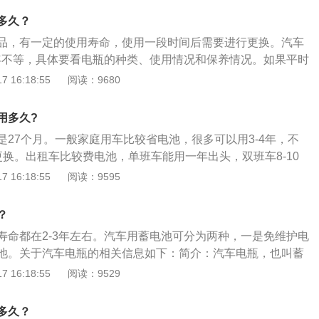
避免电瓶水位过低；长期停车时要一周启动一次车辆为电瓶充
多久？
品，有一定的使用寿命，使用一段时间后需要进行更换。汽车
5年不等，具体要看电瓶的种类、使用情况和保养情况。如果平时
好的用车习惯，汽车电瓶寿命可以得到一定的延长，可以用4-5
 16:18:55
阅读：9680
绍：电瓶的分类：汽车电瓶分为免维护电瓶和普通电瓶（铅酸
部分车型采用的是免维护电瓶，而大多数日系车则采用普通电
用多久?
极由铅和铅的氧化物构成，电解液是硫酸的水溶液，寿命一般
是27个月。一般家庭用车比较省电池，很多可以用3-4年，不
两年一换最合理。而免维护电瓶相对耐用点，一般3年左右一
更换。出租车比较费电池，单班车能用一年出头，双班车8-10
要延长电瓶的使用寿命，就需要定期保养电瓶，还要有好的用
车电瓶的相关信息如下：汽车电瓶的简介：汽车电瓶，也叫蓄
 16:18:55
阅读：9595
不足时，会导致电瓶不存电，需要及时加注；在汽车熄火后，
种，它的工作原理就是把化学能转化为电能。通常，人们所说
闭，避免电瓶电量过度损耗导致亏电；如果汽车长期停放，建
电池。即一种主要由铅及其氧化物制成，电解液是硫酸溶液的
将电瓶断电，这样可以避免亏电，最好一星期启动一次汽车，
？
池的优点：普通蓄电池的极板是由铅和铅的氧化物构成，电解
速状态下依靠内部发电机进行充电，这样能够确保电瓶有足够
寿命都在2-3年左右。汽车用蓄电池可分为两种，一是免维护电
。它的主要优点是电压稳定、价格便宜；缺点是比能低（即每
用。
池。关于汽车电瓶的相关信息如下：简介：汽车电瓶，也叫蓄
电能）、使用寿命短和日常维护频繁。
种，它的工作原理就是把化学能转化为电能。通常，人们所说
 16:18:55
阅读：9529
电池。即一种主要由铅及其氧化物制成，电解液是硫酸溶液的
：它用填满海绵状铅的铅板作负极，填满二氧化铅的铅板作正
多久？