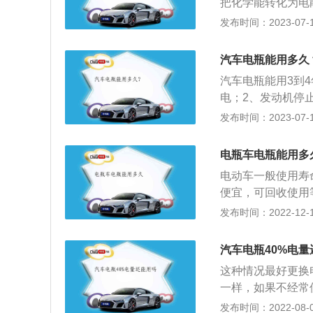
把化学能转化为电
构成；2、干式荷
发布时间：2023-07-17
状态下，能在一定
量比较小，在使用
汽车电瓶能用多久
动发动机期间为启
汽车电瓶能用3到
运转或低怠速时，
电；2、发动机停
的电。
击电压，保护汽车
发布时间：2023-07-17
电池；2、经常清
气孔避免堵塞；4
电瓶车电瓶能用多
瓶充电。
电动车一般使用寿
便宜，可回收使用
使用电池都是保修
发布时间：2022-12-12
年，过了1年之后
竭！电池使用时要
汽车电瓶40%电量
用寿命脉越长，所
这种情况最好更换
习惯。经常充电，
一样，如果不经常
路时改为推行，行
种经常使用的营运
发布时间：2022-08-02
先充足电并定期补