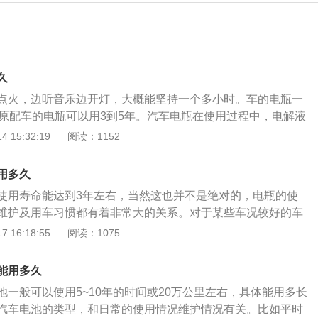
久
点火，边听音乐边开灯，大概能坚持一个多小时。车的电瓶一
，原配车的电瓶可以用3到5年。汽车电瓶在使用过程中，电解液
如果电瓶电解液不足，会出现没电的情况，这时需要补充电解
 15:32:19
阅读：1152
下，尽量少用车内大功率电子设备，避免电瓶耗电过量；汽车
电瓶负极拔掉，避免亏电，应一星期启动一次汽车，使电瓶在
用多久
依靠内部发电机进行充电；平时应经常擦洗电瓶，清理表面灰
使用寿命能达到3年左右，当然这也并不是绝对的，电瓶的使
酸蚀粉末，这样能延长电瓶的使用寿命。
维护及用车习惯都有着非常大的关系。对于某些车况较好的车
个5、6年都没问题。但是，如果车主的驾驶习惯非常不好的情
 16:18:55
阅读：1075
瓶1-2年就需要进行更换了。电瓶车电瓶使用时的注意事项：
的放电深度越小，那么电瓶的使用寿命就会越长，所以不管电
能用多久
多大，车主都应该要养成随用随充的习惯。2、如果电瓶需要
池一般可以使用5~10年的时间或20万公里左右，具体能用多长
么一定要记得充足电，并且定期给电瓶补充电量，一般一个月
汽车电池的类型，和日常的使用情况维护情况有关。比如平时
3、大电流放电对电瓶车的电瓶有一定的损害，所以驾驶电瓶车在