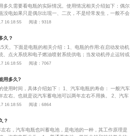
8%的稀硫酸作电解质。在充电时，电能转化为化学能，放电时化
用多久需要看电瓶的实际情况。使用情况相关介绍如下：偶尔
。
瓶没电如果只是偶尔出现一、二次，不是经常发生，一般不会
。经常没电介绍：如果经常会出现电瓶没电（电瓶被过放
 16:18:55
阅读：9318
长期自放电状态，汽车上又有用电器设备一直在耗电，汽车不
充电，同时电瓶采用贫液式设计，电解液里面的水分也会渐渐
多久？
白色硫酸铅化，在极板严重硫酸铅化后，再想充电、补水，则
15天。下面是电瓶的相关介绍：1、电瓶的作用:在启动发动机
。
统、点火系统和电子燃油喷射系统供电；当发动机停止运转或
电设备供电；发电机输出电量不足时，可以辅助给用电设备供
 16:18:55
阅读：7067
冲击电压，保护汽车上的电子设备；可以将发电机发出的多余
、电瓶的保养方法:定期启动一次汽车，给电瓶充电；在缺少电
能用多久?
水或专用补液；日常行车时应经常检查蓄电池盖上的小孔是否
的使用时间，具体介绍如下： 1、汽车电瓶的寿命： 一般汽车
正、角级有无被氧化的迹象；检查电路各部分有无老化或短路
年左右。也就是说汽车蓄电池可以两年左右不用换。 2、汽车
关闭用电设备。
如保养得当可以延长，最好的能用4年左右。汽车蓄电池没电征
 16:18:55
阅读：6864
后就不容易启动、开空调行驶时车子明显变沉等。 3、汽车电
现在的汽车蓄电池都是有保护功能的，它会保留足以打火的最低
久？
匙，不点火，听歌开灯，大概可以用一个多小时，按50ah算，
年左右，汽车电瓶也叫蓄电池，是电池的一种，其工作原理是
做，有损电池寿命。