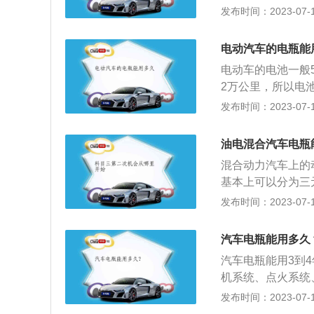
使用车子比较频繁
发布时间：2023-07-17
起步或者是上坡时
电池与用于启动、
池、磷酸铁锂电池
电动汽车的电瓶能
电混动汽车的电池
电动车的电池一般
没有接触不良等情
2万公里，所以电
查。2、在使用油
部分是锂电池。其
发布时间：2023-07-17
随用随充电的习惯
电池。磷酸铁锂电
不是经常用车，也
题是硬伤。三元锂
使用配套的专用型
油电混合汽车电瓶
电池一致性好，生
混合动力汽车上的
循环寿命约为150
基本上可以分为三
时，在电池利用率
锂离子电池，三元锂
发布时间：2023-07-17
合动力汽车上正常
间停放：发现车辆
汽车电瓶能用多久
池严重断电，无法
汽车电瓶能用3到
动器，保证电池的
机系统、点火系统
车内电子系统较多
供电；缓和点系中
发布时间：2023-07-17
瓶始终保持最佳工
度使用蓄电池；经