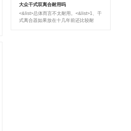
室，最后形成废气排出，就可以让三元
无法制作，需要将车辆送到修理厂或4s
造成烧机油。<&list>3、机油粘度。使用
大众干式双离合耐用吗
催化器得到清洗，排气管堵塞的情况就
店；<&list>2.车辆半轴套管防尘罩破
机油粘度过小的话，同样会有烧机油现
<&list>总体而言不太耐用。<&list>1、干
能够得到解决。
裂，破裂后会出现漏油现象，使半轴磨
象，机油粘度过小具有很好的流动性，
式离合器如果放在十几年前还比较耐
损严重，磨损的半轴容易损坏，产生异
容易窜入到气缸内，参与燃烧。<&list>
用，但是由于现在的汽车发动机动力输
响；<&list>3.稳定器的转向胶套和球头
4、机油量。机油量过多，机油压力过
出越来越高，使得干式离合器散热不足
老化，一般是使用时间过长造成的。解
大，会将部分机油压入气缸内，也会出
的缺陷也逐渐暴露出来。<&list>2、由于
决方法是更换新的质量好的转向橡胶套
现烧机油。<&list>5、机油滤清器堵塞：
干式双离合的工作环境暴露在空气中，
和球头。
会导致进气不畅，使进气压力下降，形
而离合器的散热也是通离合器罩上面的
成负压，使机油在负压的情况下吸入燃
几个小孔来进行散热。但是在行驶过程
烧室引起烧机油。<&list>6、正时齿轮或
中变速箱需要换挡，就不得不使得离合
链条磨损：正时齿轮或链条的磨损会引
器频繁工作。<&list>3、长时间的低速行
起气阀和曲轴的正时不同步。由于轮齿
驶以及过于频繁的启停，导致离合器的
或链条磨损产生的过量侧隙，使得发动
温度不断升高，而低速行驶时空气流动
机的调节无法实现：前一圈的正时和下
效率不高，无法将离合器中的热量有效
一圈可能就不一样。当气阀和活塞的运
的带走，导致离合器内部的温度不断升
动不同步时，会造成过大的机油消耗。
高，加速离合器的磨损。
解决方法：更换正时齿轮或链条。<&list
>7、内垫圈、进风口破裂：新的发动机
设计中，经常采用各种由金属和其他材