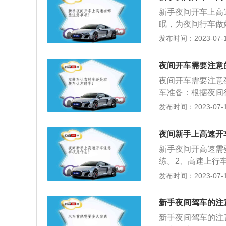
是行车礼仪，也是
新手夜间开车上高
以提醒对方。尽量
眠，为夜间行车做
前车，而且一定要
睡意继续驾驶；2
发布时间：2023-07-17
液、胎压等做一个
距：夜间由于驾驶
夜间开车需要注意
自己有足够的制动
夜间开车需要注意
来车开远光灯，会
车准备：根据夜间
来车要切换近光灯
备，一是适当休息
发布时间：2023-07-17
做好夜间出车前的
交叉路口时：夜间
夜间新手上高速开
低车速，注意僚望
新手夜间开高速需
路况不好时需减速
练。2、高速上行
和路况不清的情况
启超车灯及看反光
发布时间：2023-07-17
是大货车的盲区。
况下进行。7、严
新手夜间驾车的注
要疲劳驾驶。正确
新手夜间驾车的注