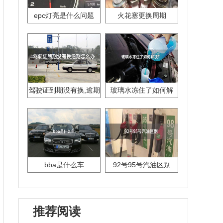
epc灯亮是什么问题
火花塞更换周期
驾驶证到期没有换,逾期
玻璃水冻住了如何解
怎么办??
决？
bba是什么车
92号95号汽油区别
推荐阅读