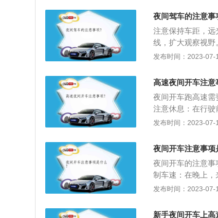
自由选择，尽量走
有反光效果的警告
弱，且有岔路，那
同时尽量选择自己
夜间驾车的注意事
安全区域，也给旁
注意观察岔道口：
路和突发状况的发
注意保持车距，远
右有无行人、车辆
线，扩大观察视野
来提醒行人、车辆
大于只开启近光灯
发布时间：2023-07-17
会滥用灯光。比如
路,远光灯与近光
清眼前车辆，容易
路面用，车辆自身
果在行车时发现对
高速夜间开车注意
主动关掉。若对方
夜间开车跑高速需
发生。
注意休息：在行驶
眠，为夜间行车做
发布时间：2023-07-17
切勿强忍睡意继续
候，要切换近光灯
夜间开车注意事项
因此要保持车距，
夜间开车的注意事
对汽车的灯光、机
制车速：在晚上，
候发生故障。
车。但是夜间路上
发布时间：2023-07-17
方时，一定要降低
过程。近光灯远光
新手夜间开车上高