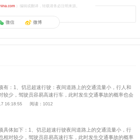
china.com
）编辑或翻译，转载请务必注明来源。
微信
微博
项有：1、切忌超速行驶：夜间道路上的交通流量小，行人和
对较少，驾驶员容易高速行车，此时发生交通事故的概率也会
夜间行车由亮处到暗处时，必须降低车速，尤其在驶经弯道、
 16:18:55
阅读：1012
和不易看清的地方更应该降低速度行驶。2、防止近距离跟车
间行车时，一是视线不如白天的好；二是常遇危险、紧急情
必须准备随时停车。在这种情况下，为避免危险，要注意适当
项具体如下：1、切忌超速行驶夜间道路上的交通流量小，行
防止前后车相碰撞事故。3、拒绝疲劳驾驶：夜间行车特别是
也相对较少，驾驶员容易高速行车，此时发生交通事故的概率
容易疲劳瞌睡。此时可放一些节奏感强烈的音乐刺激人的听