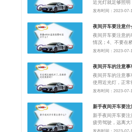
近光灯就足够照明
次数，同时保持比
发布时间：2023-07-17
法是：1、将要在
道路上行驶，开启
夜间开车要注意什
4、将要通过坡路
夜间开车要注意的
远近光灯不少于2
情况；4、不要在
要随意超车；8、
发布时间：2023-07-17
时在距相对方向来
口开启近光灯；3
夜间开车的注意事
通过急弯、坡路、
夜间开车的注意事
用远近光灯示意；
使用近光灯，正常
灯或者鸣喇叭。
路口50到100
发布时间：2023-07-17
向；3、会车时不
或高速路建议用远
新手夜间开车要注
打开行车灯；3、
新手夜间开车要注
疲劳驾驶，远离大
发生交通事故，因
发布时间：2023-07-17