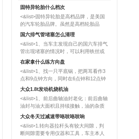
固特异轮胎什么档次
<&list>固特异轮胎是高档品牌，是美国
的汽车轮胎品牌。虽然是高档轮胎品
牌，但是中高低端的轮胎都有生产，这
国六排气管堵塞怎么清理
也是为了更好的开拓市场。
<&list>1、当车主发现自己的国六车排气
管出现堵塞的情况时，可以利用铁丝或
者是细棍，直接将杂物给取出来，如果
在家拿什么练方向盘
堵塞情况比较严重，也可以采取应急措
<&list>1、找一只平底锅，把两耳看作3
施。 <&list>2、直接利用木棍将所有的
点和9点钟方向，同时在6点钟和12点钟
杂物推到排气管里面的位置处，然后将
方向做一个标记。 <&list>2、双手握住
三元催化器拆解开，就可以将堵塞的东
大众1.8t发动机烧机油
平底锅两耳，然后往左打半圈、一圈、
西取出来。但如果是因为积碳过多引起
<&list>1、前后曲轴油封老化：前后曲轴
一圈半的练习，往右同样也要打相同的
的堵塞，就需要将三元催化器泡在草酸
油封与油大面积且持续接触，油的杂质
圈数。 <&list>3、最后强调要反复练
中进行清洗。 <&list>3、也可以利用清
和发动机内持续温度变化使其密封效果
习，这样就可以形成肌肉记忆，在真实
大众冬天过减速带咯吱咯吱响
洗剂对堵塞的情况得到解决，将清洗剂
逐渐减弱，导致渗油或漏油。<&list>2、
驾驶车辆时，不需要记忆也能打好方
放在燃油箱中，与燃油混合后，车辆启
<&list>1.转向器拉杆头有较大间隙，判
活塞间隙过大：积碳会使活塞环与缸体
向。
动时，就可以和汽油一起进入到燃烧
断间隙需要专用仪器和工具，车主本人
的间隙扩大，导致机油流入燃烧室中，