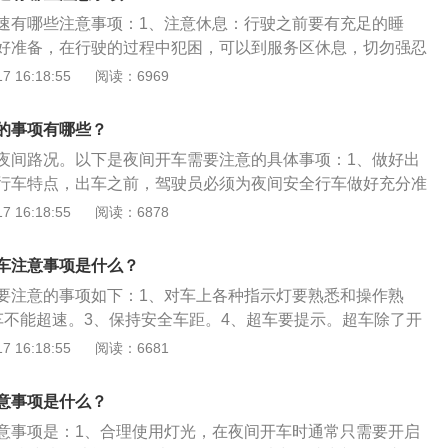
为了行车安全，如果对方不换近光灯，应立即减速并连续切换
速有哪些注意事项：1、注意休息：行驶之前要有充足的睡
避免超车：一定要超车时，要连续切换远光灯和近光灯来告知
好准备，在行驶的过程中犯困，可以到服务区休息，切勿强忍
观察好被超车辆的右侧是否有障碍物。
、行车前检查：汽车在夜间行驶前对汽车的灯光、机油、冷却
 16:18:55
阅读：6969
整体的检查，以免在夜间行驶的时候发生故障；3、保持车
员的视野和反应能力都有一定的影响，因此要保持车距，确保
的事项有哪些？
距离；4、合理使用远近灯光：在没有隔离带的时候，对前面
夜间路况。以下是夜间开车需要注意的具体事项：1、做好出
使自己的视线造成影响，因此在没有隔离带的路段，遇到对面
行车特点，出车之前，驾驶员必须为夜间安全行车做好充分准
，同时防止被对面汽车的灯光直射自己。
，出车前，要作适当休息，保证睡眠充足，精力充沛,二是也要
 16:18:55
阅读：6878
检查和保养工作，消除隐患，保证各部机件工作可靠。2、过
行车，通过交叉路口遇到持续闪烁的黄色警告信号灯时，应降
车注意事项是什么？
，确认安全后方可通过，驾驶人要僚望，不得抢道行驶。3、
要注意的事项如下：1、对车上各种指示灯要熟悉和操作熟
行驶：行驶中如遇道路施工信号灯，应减速慢行，在险要路段
车不能超速。3、保持安全车距。4、超车要提示。超车除了开
下，应当停车查看，弄清情况后行驶。
镜之外，在超车前要鸣笛提示前车。5、尽快避开盲区，特别
 16:18:55
阅读：6681
6、不建议经常变道。如果需要变道，最好选择没有后车的情
格遵守高速交通规则，该限速的地方不要超速行驶。8、一定不
意事项是什么？
做法：每隔4个小时到临近服务站休息一会再继续行驶。
意事项是：1、合理使用灯光，在夜间开车时通常只需要开启