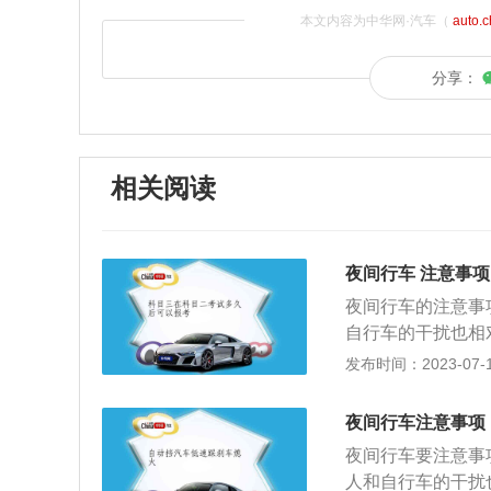
本文内容为中华网·汽车（
auto.
分享：
相关阅读
夜间行车 注意事项
夜间行车的注意事
自行车的干扰也相
大大增加。另外，
发布时间：2023-07-17
坡路、桥梁、窄路
行驶：驾驶员在夜
夜间行车注意事项
况。为此，驾驶员
夜间行车要注意事
加大跟车距离，以
人和自行车的干扰
午夜以后，车主最