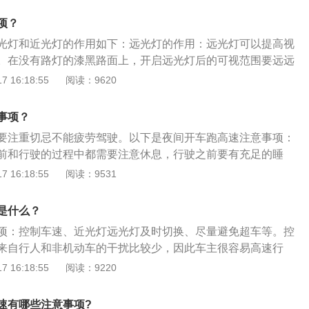
高速、环线这种封闭的道路，单向行车要比双向车道更安全。
标牌，当遇故障紧急停车时，可以及时为自己的车辆辟出一块
么车速最好控制在40km/h以内。这样才能保障夜间行车安全。
熟悉的路线，哪里有坑、哪里有路口心里有数，可以降低走错
项？
车留出避让的时间。
夜晚视线很不好，在经过岔道口、路口时要减速，同时观察左
生概率。
光灯和近光灯的作用如下：远光灯的作用：远光灯可以提高视
出入，若有要注意减速，并做好随时刹车的准备。也可用闪灯
。在没有路灯的漆黑路面上，开启远光灯后的可视范围要远远
，做好预防。注意灯光的使用：夜间照明光线不足，不少司机
。近光灯的作用：光和近光灯的作用都是用来照亮车辆前方道
 16:18:55
阅读：9620
远光灯，如果在会车时用远光灯，会让对向车辆驾驶人无法看
灯的区别在于一个照射的近,一个照射的比较远，低速行驶时照明
导致事故的发生。所以行车必须正确使用灯光，不能乱用。如
的行驶状态,不起照明作用,因此也叫示廓灯。
向车辆打远光灯，可先晃一晃远光灯提醒对方，一般90%都会
事项？
没有关掉远光灯，要减速靠近路的一侧行驶，避免刮蹭事件的
要注重切忌不能疲劳驾驶。以下是夜间开车跑高速注意事项：
前和行驶的过程中都需要注意休息，行驶之前要有充足的睡
好准备，在行驶的过程中感到困，可以到服务区休息一会儿，
 16:18:55
阅读：9531
驾驶。合理使用灯光：合理使用远近灯光，在没有隔离带的时
。保持车距：夜间对驾驶员的视野和反应能力有一定的影响，
是什么？
确保自己有足够的制动距离。行车前检查汽车：在夜间行驶前
项：控制车速、近光灯远光灯及时切换、尽量避免超车等。控
油、冷却液、胎压等做一个整体的检查，以免在夜间行驶的时
来自行人和非机动车的干扰比较少，因此车主很容易高速行
照明度不够，行驶至需要转弯或者是坡路、窄路等看不清的地
 16:18:55
阅读：9220
车速。从亮处驶向暗处时也要减速，因为眼睛需要一个适应的
灯及时切换：两车相距150米时，应将远光灯切成近光灯，这
速有哪些注意事项?