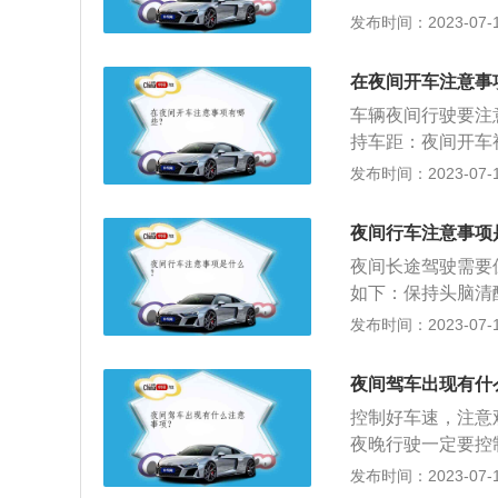
也会大大增加。另
发布时间：2023-07-17
觉，或者擦一些如
道、坡路、桥梁、
用灯光：夜间行车
跟车行驶驾驶员在
远时，可以使用远
在夜间开车注意事
况。为此，驾驶员
雾灯、示廓灯的使
车辆夜间行驶要注
加大跟车距离，以
距离，避免在弯道
持车距：夜间开车
夜以后，车主最容
车减速让道，待对
交通事故，建议车
发布时间：2023-07-17
或者擦一些如风油
导致驾驶员的判断
观察其他车辆的运
光夜间行车要正确
牢记开车不喝酒，
夜间超车。判断路
影效果来观察路况
夜间行车注意事项
右侧行人和自行车
烦，如果车速减慢
车而忽略右侧。若
车礼貌也是行车安
夜间长途驾驶需要
行驶的车灯使用建
谨慎：给对方一定
远、近光的办法来
如下：保持头脑清
回近光灯；夜间上
变换灯光的方式来
减慢、发动机声音
味，很容易疲劳，
发布时间：2023-07-17
车速在每小时30
驾饮酒后驾车，往
软路面上。如果感
驾驶必须保持头脑
通过交叉路口时，
引发交通事故。一
小，汽车可能正行
话。别开远光灯：
开启转向灯示意行
夜间驾车出现有什
路况常走夜路的老
面以外一片黑色。
郊区才可以使用。
车灯的照射下是灰
控制好车速，注意
急灯：夜间行车除
灯，有小灯足够看
只要记着“走灰不
夜晚行驶一定要控
如应急灯以及紧急
光的办法来示意对
就没水。8、应急
况，驾驶人很难及
发布时间：2023-07-17
辟出一块安全区域
没必要为赌气而用
品，如备胎、千斤
一般在照明良好的