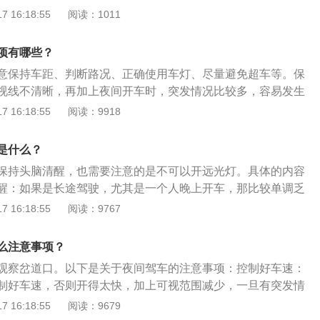
外，夜间行车由亮处到暗处时，必须降低车速，尤其在驶经弯
 16:18:55
阅读：1011
风油精、清凉油、薄荷膏的提神物品来驱赶困意。4、正确使
窄路和不易看清的地方更应该降低速度行驶。2、防止近距离
要正确使用灯光，在路上没有别的车，或距离对向车辆距离较
夜间行车时，一是视线不如白天的好；二是常遇危险、紧急情
光灯，在近距离会车时应切换到近光灯。同时应注意转向灯、
项有哪些？
必须准备随时停车。在这种情况下，为避免危险，要注意适当
用。5、勿随意超车：夜间超车应该谨慎：给对方一定的直线
意保持车距、判断路况、正确使用车灯、尽量避免超车等。保
防止前后车相碰撞事故。3、拒绝疲劳驾驶夜间行车特别是午
中超车。超车前应在接近前车后，以变换灯光的方式来提醒前
视线不清晰，再加上夜间开车时，突发情况比较多，容易发生
易疲劳瞌睡。此时可放一些节奏感强烈的音乐刺激人的听觉，
方做出让行动作时再加速。6、勿酒驾：饮酒后驾车，往往会
主在开车时增加车辆的间距。尽量避免超车：夜间不能很好地
 16:18:55
阅读：9918
精、清凉油、薄荷膏的提神物品来驱赶困意。4、正确使用灯
能力、分析能力、操作能力明显迟钝而引发交通事故。一定要
行情况，尤其是在超车时，不能判断左右的障碍物，不建议在
使用灯光，车主可通过对面来车的灯光对路面和物体勾勒的剪
喝酒不开车的安全原则。7、会车注意右侧非机动车：要注意
况：夜间开车路况很重要，视线不清晰容易在开车时出现麻
。在会车时，一定要充分估算右侧的距离，不可只顾躲对面的
是什么？
。与对向车相距150米时，应将远光灯变为近光灯。这既是行
或者是发动机的声音沉闷时，说明车辆的行驶阻力增加。夜间
遇“独眼灯”车，应放宽会车距离。5、勿随意超车夜间超车应该
全的保证。当遇对方不改用近光，应立即减速并用连续变换
保持头脑清醒，也需要注意的是不可以开远光灯。具体的内容
议：国道或高速路建议用远光灯，但在会车时，需要及时地换
的直线距离，避免在弯道中超车。超车前应在接近前车后，以
示意对方。8、准确判断路况：一般来说，如果感到车速自动
醒：如果是长途驾驶，尤其是一个人晚上开车，那比较单调乏
路要打开行车灯；能见度低时开启雾灯。在夜间行驶中，如果
提醒前车减速让道，待对方做出让行动作时再加速。6、勿酒
变得沉闷时，说明行驶阻力增加，汽车可能正行驶在上坡或松
不少人容易睡着而让方向盘跑偏，引发交通事故。因此，长途
 16:18:55
阅读：9767
公里以下时应使用近光灯，正常状况下灯光可照出30米以外；在
往会导致驾驶员的判断能力、分析能力、操作能力明显迟钝而
觉车速自动加快、发动机声音变得轻快时，说明行驶中阻力减
清醒，避免疲劳驾驶。如果身边有同伴，让同伴尽量多说说
应在距路口50到100米处减速，并将远光灯变为近光灯，同时
定要牢记“开车不喝酒，喝酒不开车”的安全原则。7、准确判断
驶于一段下坡路中。没有月光的夜晚，路面一般为灰黑色，路
在城市驾驶，需要注意的是不可以开远光灯，远光灯是在荒野
进方向；会车时不要直视在没有隔离带的道路上。
么注意事项？
司机总结出这样的经验：在没有路灯的道路上行驶时，路面在
有水坑的地方会显得更亮，而坑洼处则会更暗黑。9、准备应
此外，在小巷里，有骑车人或行人过来的时候，最好关闭大
色的，路上有较大坑洼的地方，车灯照不到则是黑色的，所以
观察岔道口。以下是关于夜间驾车的注意事项：控制好车速：
准备常规的物品如备胎、千斤顶、扳手外，还应带上照明设备
清路况。若对面来车不改用近光，应立即减速并用变换远、近
走黑”就可以了。判断水坑的方法是：反光的就有水，不反光的
制好车速，否则开得太快，加上可视范围减少，一旦有突发情
停车时的警告标牌，当遇故障紧急停车时，可以给自己的车辆
方。如果对方仍不改变，干脆就地减速甚至停车，稍加等待，
用品齐备夜间行车，尤其是走高速公路，除了常规的应急物
时控制车辆，容易发生事故。所以夜晚行车速度控制很重要。
 16:18:55
阅读：9679
。10、尽量选择封闭、熟悉的路线：夜晚出行，如果路线可以
远光灯与之对射。
顶、扳手之外，还应该带上应急照明设备，以及紧急停车时带
道路上行驶，车速不可超过当前道路的80%；如果照明光线很