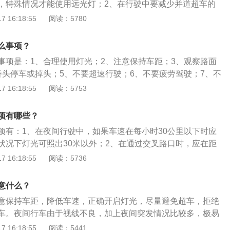
，特殊情况才能使用远光灯；2、在行驶中要减少并道超车的
白天更长的安全车距，不要疲劳驾驶。夜间驾车使用灯光的方
 16:18:55
阅读：5780
路口处转弯，交替使用远近光灯不少于2次；2、正在低能见度
远光灯；3、将要通过急弯，交替使用远近光灯不少于2次；
么事项？
，交替使用远近光灯不少于2次；5、将要通过拱桥，交替使用
事项是：1、合理使用灯光；2、注意保持车距；3、观察路面
次。
桥头停车或掉头；5、不要超速行驶；6、不要疲劳驾驶；7、不
偏僻路段谨慎停车。夜间开车灯光的使用方法是：1、夜间会车
 16:18:55
阅读：5753
车150米以外改用近光灯；2、通过有交通信号灯控制的交叉路
、正常行驶时开启前照灯、示廓灯和后位灯；4、机动车在夜间
项有哪些？
拱桥、人行横道或者没有交通信号灯控制的路口时应当交替使
项有：1、在夜间行驶中，如果车速在每小时30公里以下时应
5、机动车超车时应当提前开启左转向灯、变换使用远、近光
状况下灯光可照出30米以外；2、在通过交叉路口时，应在距
米处减速，并将远光灯变为近光灯，同时开启转向灯示意行进方
 16:18:55
阅读：5736
要直视在没有隔离带的道路上。夜间开车应开启的灯：1、国道
光灯，但在会车时，需要及时地换回近光灯；2、夜间上路要
意什么？
能见度低时开启雾灯；4、市区行车开启近光灯即可。
意保持车距，降低车速，正确开启灯光，尽量避免超车，拒绝
车。夜间行车由于视线不良，加上夜间突发情况比较多，极易
此驾驶员在保持精力集中、稳妥处理交通情况的前提下，应尽
 16:18:55
阅读：5441