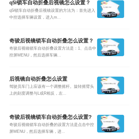
q5l锁车自动折叠后视镜怎么设置？
q5l锁车自动折叠后视镜设置的方法为：首先进入
中控选择车辆设置，进入m...
奇骏后视镜锁车自动折叠怎么设置？
奇骏后视镜锁车自动折叠设置方法是：1、点击中
控屏MENU，然后选择车辆...
后视镜自动折叠怎么设置
驾驶员车门上应该有一个调整摇杆。旋转摇臂头
上的刻度调整与L或R相反，左...
奇骏后视镜锁车自动折叠怎么设置?
奇骏后视镜锁车自动折叠的设置方法是点击中控
屏MENU，然后选择车辆，进...