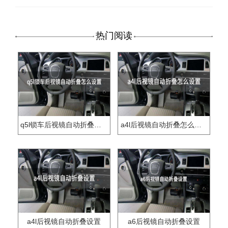
热门阅读
q5l锁车后视镜自动折叠怎么设置
a4l后视镜自动折叠怎么设置
a4l后视镜自动折叠设置
a6后视镜自动折叠设置