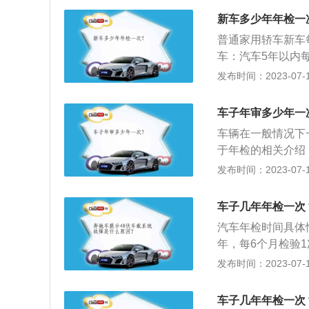
发动机、底盘、车
新车多少年年检一
各主要总成是否更
普通家用轿车新车
灯光、排气及其他
车：汽车5年以内
是否经过改装、改
中型非营运载客汽车
发布时间：2023-07-17
相符，有无变化，
次；小型、微型非
的号牌放大字样有
验1次；超过15年
意事项：汽车在机
车子年审多少年一
定，机动车所有人
车辆在一般情况下
机动车年检。
于年检的相关介绍
破损不全、字迹不
发布时间：2023-07-17
太阳膜防爆膜颜色
5座以下的小车没
车子几年年检一次
减，面包车座不能
汽车年检时间具体
门，不能开顶，不
年，每6个月检验
车辆有未处理的交
年检验1次；超过1
发布时间：2023-07-17
以内每2年检验1次
机动车年检时间如
车子几年年检一次