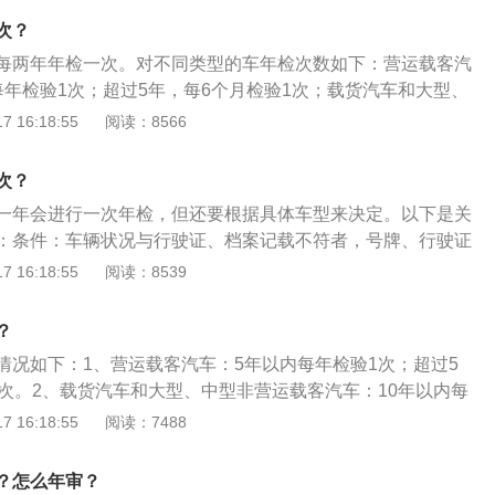
身及其附属设备是否清洁、齐全、有效，漆面是否均匀美观，
次？
换，与初检记录是否相符；检验车辆的制动性、转向操纵性、
每两年年检一次。对不同类型的车年检次数如下：营运载客汽
安全性能是否符合机动车安全运行技术条件的要求；检验车辆
每年检验1次；超过5年，每6个月检验1次；载货汽车和大型、
型、改造、行驶证、号牌、车辆档案所有登记是否与现在车况
：汽车10年以内每年检验1次；超过10年，每6个月检验1
 16:18:55
阅读：8566
是否办理了审批和异动、变更手续；号牌、行驶证及车上喷印
营运载客汽车：汽车6年以内每2年检验1次；超过6年，每年检
无损坏、涂改字迹不清等情况，是否需要更换。汽车年检的注
，每6个月检验1次；
动车检验有效期满前三个月内的时候年检。根据相关法律规
次？
在处理完机动车相关的违章事故后，才能按照法定流程，申请
一年会进行一次年检，但还要根据具体车型来决定。以下是关
：条件：车辆状况与行驶证、档案记载不符者，号牌、行驶证
清或自行仿制号牌者。注意事项：车的外表不能有改装。玻璃
 16:18:55
阅读：8539
不能过深（一米以外能看清车内物品；主要指面包车、货车，
关系）面包车和货车都要有尾部扩大号弹簧弓片的片数不能增
？
多或者少，要有灭火器。厢式货车车厢不能改装（不能开侧
情况如下：1、营运载客汽车：5年以内每年检验1次；超过5
能加尾板），轮胎大小不能有改动、同轴轮胎的花纹要一致，
1次。2、载货汽车和大型、中型非营运载客汽车：10年以内每
通违章，或车辆被法院查封，不可以年审。
0年，每6个月检验1次。3、小型、微型非营运载客汽车：6年
 16:18:55
阅读：7488
；超过6年，每年检验1次；超过15年，每6个月检验1次。其他
下：1、摩托车：4年以内每2年检验1次；超过4年，每年检验1
？怎么年审？