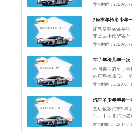
内每年检验1次；
发布时间：2023-07-17
012年9月1日之后
车身及其附属设备
8月31日之间，可
更换，与初检记录
规定办理年审业务
7座车年检多少年
它安全性能是否符
如果是非运营车辆
装、改型、改造、
非营运小微型客车
化，是否办理了审
次。如果是运营车
发布时间：2023-07-17
样有无损坏、涂改
的不合格车辆，应
门两边用汉字仿宋
继续行驶；无故不
人数；货车后栏板
车子年检几年一次
籍；符合报废条件
个体或联营户的汽
不同类型的车，年
案，予以报废。
写单位代号或其它
内每年检验1次，
辆，必须按照有关
客汽车10年以内每
发布时间：2023-07-17
者；号牌、行驶证
运载客汽车6年以内
术改造未办理审批
个月检验1次；摩
汽车多少年年检一
不按照规定安装警
机和其他机动车每
营运载客汽车5年
格的车，不再重复
型、中型非营运载客
辆安全隐患，督促
小型、微型非营运载
发布时间：2023-07-17
起，7-9座非营