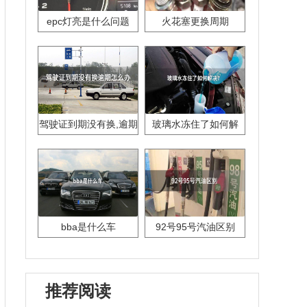
epc灯亮是什么问题
火花塞更换周期
驾驶证到期没有换,逾期
玻璃水冻住了如何解
怎么办??
决？
bba是什么车
92号95号汽油区别
推荐阅读