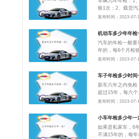
车辆几年年检：1
验1次；2、载货
0年的，每6个月检
发布时间：2023-07-17
次；超过6年的，
1、准备强制保险
机动车多少年年检
件；2、确保没有
汽车的年检一般要
洗干净，准备三角
年的，每6个月检
照灯都能正常点亮
以内每年检验1次
发布时间：2023-07-17
等待检测；5、将
汽车6年以内每2
测单、收款条，并
次；超过4年的，
每个已经取得正式
车子年检多少时间
给车辆做体检。
新车六年之内免检
超过15年，每六
检，就是指每个已
发布时间：2023-07-17
于每年一次按《机
(含7座)的非营
小车年检多少年一
仍需要在指定期限
如果是私家车，6
交警中队申领检验
不满15年的，每年
围：非营运轿车等车