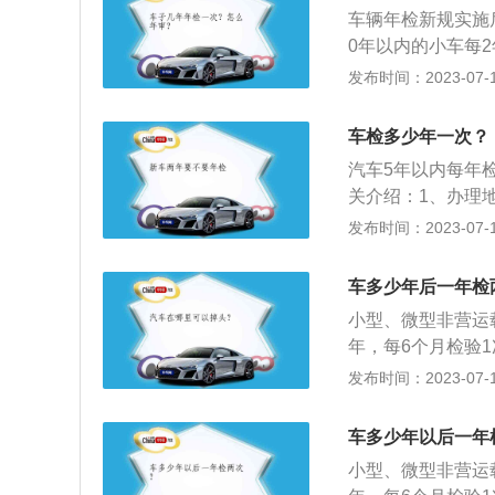
次；2、拖拉机和
车辆年检新规实施后
0年以内的小车每
年以上的私家车，
发布时间：2023-07-17
次，15年以上的
未按时参加年审的
车检多少年一次？
险公司将不负任何
汽车5年以内每年检
2、强制报废：根
关介绍：1、办理
连续3个检验周期
机动车到机动车所
发布时间：2023-07-17
管理所或者分所自
单位住所地址为其
车多少年后一年检
3、补领机动车检
小型、微型非营运
内，机动车检验合
年，每6个月检验
资料申请补领机动
月检验1次。年检
发布时间：2023-07-17
合格标志损坏，还
全、有效，漆面是
验车辆的制动性、
车多少年以后一年
运行技术条件”的
小型、微型非营运
辆档案所有登记是