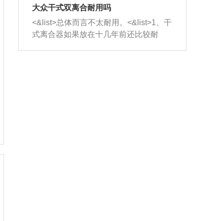
室，最后形成废气排出，就可以让三元
无法制作，需要将车辆送到修理厂或4s
造成烧机油。<&list>3、机油粘度。使用
大众干式双离合耐用吗
催化器得到清洗，排气管堵塞的情况就
店；<&list>2.车辆半轴套管防尘罩破
机油粘度过小的话，同样会有烧机油现
<&list>总体而言不太耐用。<&list>1、干
能够得到解决。
裂，破裂后会出现漏油现象，使半轴磨
象，机油粘度过小具有很好的流动性，
式离合器如果放在十几年前还比较耐
损严重，磨损的半轴容易损坏，产生异
容易窜入到气缸内，参与燃烧。<&list>
用，但是由于现在的汽车发动机动力输
响；<&list>3.稳定器的转向胶套和球头
4、机油量。机油量过多，机油压力过
出越来越高，使得干式离合器散热不足
老化，一般是使用时间过长造成的。解
大，会将部分机油压入气缸内，也会出
的缺陷也逐渐暴露出来。<&list>2、由于
决方法是更换新的质量好的转向橡胶套
现烧机油。<&list>5、机油滤清器堵塞：
干式双离合的工作环境暴露在空气中，
和球头。
会导致进气不畅，使进气压力下降，形
而离合器的散热也是通离合器罩上面的
成负压，使机油在负压的情况下吸入燃
几个小孔来进行散热。但是在行驶过程
烧室引起烧机油。<&list>6、正时齿轮或
中变速箱需要换挡，就不得不使得离合
链条磨损：正时齿轮或链条的磨损会引
器频繁工作。<&list>3、长时间的低速行
起气阀和曲轴的正时不同步。由于轮齿
驶以及过于频繁的启停，导致离合器的
或链条磨损产生的过量侧隙，使得发动
温度不断升高，而低速行驶时空气流动
机的调节无法实现：前一圈的正时和下
效率不高，无法将离合器中的热量有效
一圈可能就不一样。当气阀和活塞的运
的带走，导致离合器内部的温度不断升
动不同步时，会造成过大的机油消耗。
高，加速离合器的磨损。
解决方法：更换正时齿轮或链条。<&list
>7、内垫圈、进风口破裂：新的发动机
设计中，经常采用各种由金属和其他材