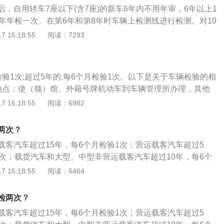
其他机动车：每年检验1次。
，自用轿车7座以下(含7座)的新车6年内不用年审，6年以上1
2年年检一次。在第6年和第8年时车辆上检测线进行检测。对10
仍然按照原规定的检验周期执行即10年至15年的每年检验1
 16:18:55
阅读：7293
每半年检验1次。以下是汽车未年审的注意事项：1、事故责任：
车辆，造成的一切交通事故，由当事人负全部或主要责任，保
责任。因为保险单上标注拒赔对象，包括了年检过期的车辆。
验1次;超过5年的,每6个月检验1次。以下是关于车辆检验的相
据《机动车强制报废标准规定》，机动车在检验有效期届满后
地点：使（领）馆、外籍号牌机动车到车辆管理所办理，其他
内未取得机动车检验合格标志的将强制报废。
有人身份证明记载的住所地址所属车辆管理所分所办理。车辆
 16:18:55
阅读：6982
受理之日起一个工作日内办结，不收取费用。2、住所地址：
身份证明记载的地址；个人住所地址为其申报的住所地址。
两次？
验合格标志的情形及应提交的资料：在机动车检验合格有效期
载客汽车超过15年，每6个月检验1次；营运载客汽车超过5
格标志因故损坏或者丢失、灭失，机动车所有人应当提交下列
1次；载货汽车和大型、中型非营运载客汽车超过10年，每6个
车检验合格标志：（1）机动车行驶证。（2）属于机动车检验
的内容：检查发动机、底盘、车身及其附属设备是否清洁、齐
 16:18:55
阅读：6464
应交回损坏的机动车检验合格标志。
否均匀美观，各主要总成是否更换，与初检记录是否相符；检
转向操纵性、灯光、排气及其它安全性能是否符合“机动车安全
检两次？
要求；检验车辆是否经过改装、改型、改造、行驶证、号牌、车
载客汽车超过15年，每6个月检验1次；营运载客汽车超过5
否与车况相符，有无变化，是否办理了审批和异动、变更手