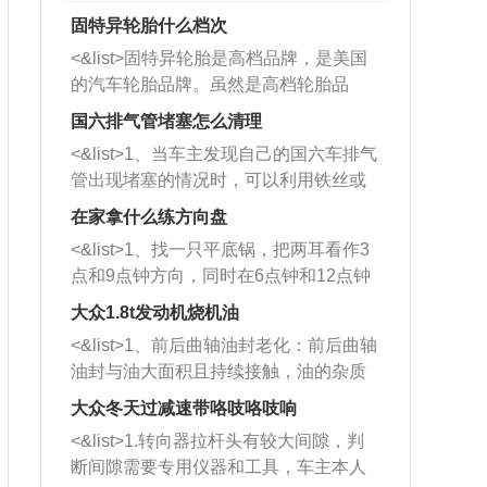
固特异轮胎什么档次
<&list>固特异轮胎是高档品牌，是美国
的汽车轮胎品牌。虽然是高档轮胎品
牌，但是中高低端的轮胎都有生产，这
国六排气管堵塞怎么清理
也是为了更好的开拓市场。
<&list>1、当车主发现自己的国六车排气
管出现堵塞的情况时，可以利用铁丝或
者是细棍，直接将杂物给取出来，如果
在家拿什么练方向盘
堵塞情况比较严重，也可以采取应急措
<&list>1、找一只平底锅，把两耳看作3
施。 <&list>2、直接利用木棍将所有的
点和9点钟方向，同时在6点钟和12点钟
杂物推到排气管里面的位置处，然后将
方向做一个标记。 <&list>2、双手握住
三元催化器拆解开，就可以将堵塞的东
大众1.8t发动机烧机油
平底锅两耳，然后往左打半圈、一圈、
西取出来。但如果是因为积碳过多引起
<&list>1、前后曲轴油封老化：前后曲轴
一圈半的练习，往右同样也要打相同的
的堵塞，就需要将三元催化器泡在草酸
油封与油大面积且持续接触，油的杂质
圈数。 <&list>3、最后强调要反复练
中进行清洗。 <&list>3、也可以利用清
和发动机内持续温度变化使其密封效果
习，这样就可以形成肌肉记忆，在真实
大众冬天过减速带咯吱咯吱响
洗剂对堵塞的情况得到解决，将清洗剂
逐渐减弱，导致渗油或漏油。<&list>2、
驾驶车辆时，不需要记忆也能打好方
放在燃油箱中，与燃油混合后，车辆启
<&list>1.转向器拉杆头有较大间隙，判
活塞间隙过大：积碳会使活塞环与缸体
向。
动时，就可以和汽油一起进入到燃烧
断间隙需要专用仪器和工具，车主本人
的间隙扩大，导致机油流入燃烧室中，