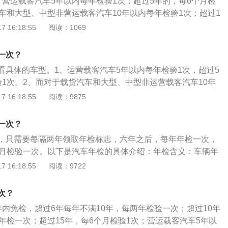
、营运载客汽车5年以内每年检验1次；超过5年的，每6个月检
汽车和大型、中型非营运载客汽车10年以内每年检验1次；超过1
验1次；3、小型、微型非营运载客汽车6年以内每2年检验1
 16:18:55
阅读：1069
每年检验1次；超过15年的，每6个月检验1次。车子怎么年审：
单副本、车辆行驶证原件、机动车登记证书、本人身份证原
一次？
违章记录，如果有违章记录一定要在审车前处理违章；3、把车
看具体的车型。1、运营载客汽车5年以内每年检验1次，超过5
警示架，确保刹车灯、倒车灯、转向灯、远光灯、近光灯、牌
验1次。2、而对于载货汽车和大型、中型非运营载客汽车10年
，还有雨刷也要正常；4、缴纳检测费后将车开到检测站门口
，超过十年，每6个月检验1次。3、至于小型、微型非运营载客
 16:18:55
阅读：9875
车子交给检测人员，车主等待提车；6、检测结束工作人员开检
年检验1次。4、而对于其他的车，如摩托车4年以内每2年检验一
将保险单副本装订好。拓展内容：年审又称车辆年检，就是指
每年检验1次。5、拖拉机和其他机动车每年检验1次。
号牌和行驶证的车辆都必须要做的一项检测，相当于每年一次
一次？
，只需要每隔两年领取年检标志，六年之后，每年年检一次，
个月检验一次。以下是汽车年检的具体介绍：年检含义：车辆年
经取得正式号牌和行驶证的车辆都必须进行的一项检测，相当
 16:18:55
阅读：9722
动车运行安全技术条件》给车辆做体检。免检政策：7座以下
运小型私家客车等车辆6年内免检是指车辆免于上线检验，但车主
次？
内(一般为2年)检测尾气合格后到车管所、机动车登记服务站、
年内免检，超过6年每年不满10年，每两年检验一次；超过10年
合格标志，并张贴到汽车前挡风玻璃右上角。免检政策适用范
年检一次；超过15年，每6个月检验1次；营运载客汽车5年以
辆6年内免检政策自2014年9月1日起试行。注册登记日期在2