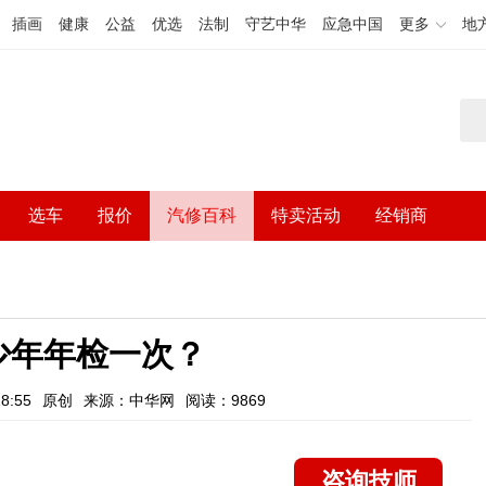
插画
健康
公益
优选
法制
守艺中华
应急中国
更多
地
选车
报价
汽修百科
特卖活动
经销商
少年年检一次？
8:55
原创
来源：中华网
阅读：9869
咨询技师