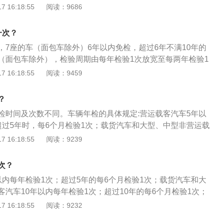
超过5年，每6个月检验1次。年检的内容：检查发动机、底盘、
 16:18:55
阅读：9686
的车辆，可以免检2次;注册登记日期在2010年9月1日至2012年
是否清洁、齐全、有效，漆面是否均匀美观，各主要总成是否
以免检1次;注册登记日期在2010年8月31日之前，仍按照原检验
是否相符；检验车辆的制动性、转向操纵性、灯光、排气及其
。
一次？
合“机动车安全运行技术条件”的要求；检验车辆是否经过改
，7座的车（面包车除外）6年以内免检，超过6年不满10年的
行驶证、号牌、车辆档案所有登记是否与车况相符，有无变
（面包车除外），检验周期由每年检验1次放宽至每两年检验1
批和异动、变更手续；号牌、行驶证及车上喷印的号牌放大字
辆，5年以内每年检验1次；超过5年，每6个月检验1次。年检
 16:18:55
阅读：9459
字迹不清等情况，是否需要更换；大型汽车是否按照规定在车
限期修复，逾期仍不合格，车管所应收缴其行车牌证，不准再
体喷写单位名称或车辆所在的街道、乡、镇名称和驾驶室限坐
参加年检或年检不合格的车辆，不准在道路上行驶，也不准转
（包括挂车后栏板）外侧是否按规定喷写放大2~3倍的车号，
？
或使用超过规定年限的车辆，不予检验，并收回牌证，注销档
车，门的两侧是否喷写有“个体”字样；字迹要求清晰，不得喷
检时间及次数不同。车辆年检的具体规定:营运载客汽车5年以
图案（特殊情况需经车管所批准）。具有下列情况之一的车
超过5年时，每6个月检验1次；载货汽车和大型、中型非营运载
规定办理后，方予检验：车辆状况与行驶证、档案记载不符
年检验1次，超过10年时，每6个月检验1次；小型、微型非营
 16:18:55
阅读：9239
破损不全、字迹不清或自行仿制号牌者；车辆改装、改型、技
每2年检验1次，超过6年时，每年检验1次，超过15年时，每6
和变更手续者；未按照规定喷写单位名称和号牌放大字样者；
托车4年以内每2年检验1次，超过4年的车，每年检验1次；拖拉
次？
报器、标志灯具者；未按照规定缴纳养路费和保险者。
年检验1次。营运机动车在规定检验期限内经安全技术检验合
以内每年检验1次；超过5年的每6个月检验1次；载货汽车和大
进行安全技术检验。车辆年检的目的:车辆年检可以及时消除车
汽车10年以内每年检验1次；超过10年的每6个月检验1次；
加强汽车的维护保养，减少交通事故的发生。
客汽车6年免检，每两年申领检验标志。从2020年11月20日
 16:18:55
阅读：9232
运小微型客车（面包车除外）纳入免检范围。具体年检内容：检查