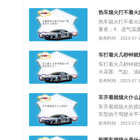
管路漏油、供电电
的使用寿命在4年
造成雾化不良，从
热车熄火打不着火
线、火花塞存在问
热车熄火打不着火
蓄电池有故障，使
量差；4、进气温
油压力不足；8、
发布时间：2023-07-17
着火的解决方法有
身阻值；3、更换
车打着火几秒钟就
节中控。
车打着火几秒钟就
火花塞、气缸、油
物质，物理方法难
发布时间：2023-07-17
入劣质的燃油会产
面，火花塞积碳和
车开着就熄火什么
机难以启动。
车开着就熄火的原
车型由于驾驶水平
现熄火的现象，主
发布时间：2023-07-17
自动挡新车，出现
就是汽车发动机或
刚着车就熄火是什