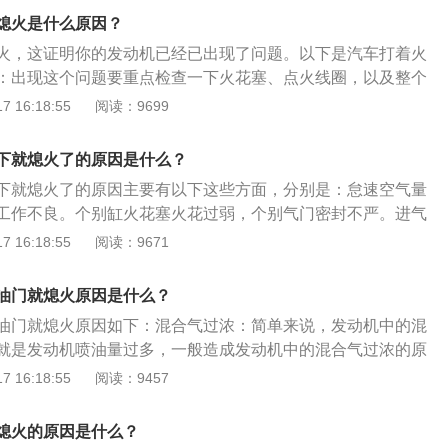
点火注意事项如下：1、避免长时间连续使用起动机；2、起动
熄火是什么原因？
；3、避免在怠速不稳定时立即起动。
火，这证明你的发动机已经已出现了问题。以下是汽车打着火
：出现这个问题要重点检查一下火花塞、点火线圈，以及整个
在行驶中出现熄火的时候，首先踩下刹车，不要点刹，然后注
 16:18:55
阅读：9699
车的力度，如果后方车辆距离很近，要避免急刹导致追尾，方
力就能够调节车辆方向，控制好车辆方向，踩下刹车，然后慢
下就熄火了的原因是什么？
边停车过程中可以尝试二次启动。如果车辆可以正常启动，这
下就熄火了的原因主要有以下这些方面，分别是：怠速空气量
利于控制车辆安全停车，安全停车之后再检查车辆。
工作不良。个别缸火花塞火花过弱，个别气门密封不严。进气
间过早或过迟，怠速调整不当。以下是其他内容介绍：发动机
 16:18:55
阅读：9671
应调整怠速，如怠速调整后故障仍不能消除，则应检查怠速量
是否堵塞，如量孔堵塞，可用汽油或丙酮清洗并用压缩空气吹
油门就熄火原因是什么？
，应将发动机转速稳定在一定的转速下，察听进气歧管或化油
油门就熄火原因如下：混合气过浓：简单来说，发动机中的混
是否漏气。如出现漏气现象，可用紧固螺钉或加、减垫片的方
就是发动机喷油量过多，一般造成发动机中的混合气过浓的原
或者进气量检测不准确。这个时候摩托车熄火，一般都是点火
 16:18:55
阅读：9457
出现问题。混合气体过稀：混合气体过稀也就是发动机喷油量
情况反过来，就是针座和泡沫管掉进油池中，油针就不会随着
熄火的原因是什么？
提起，因此更无法提供足够的汽油，混合气也就更加稀薄，所