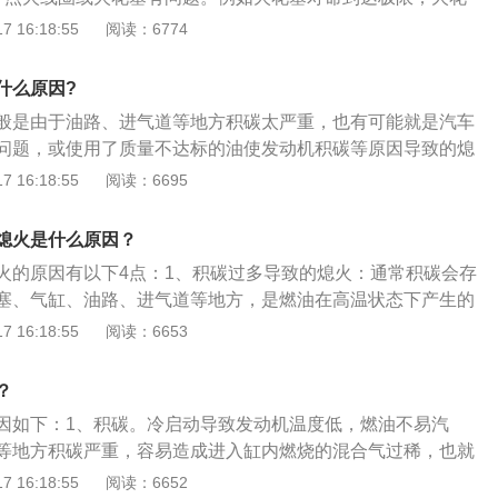
3、喷油嘴有问题，例如喷油嘴堵塞；燃油系统、点火系统、
 16:18:55
阅读：6774
中任何一个部位出现问题，都会导致这种现象。另外导致汽车
有以下几点：1、电瓶问题。如果是这方面原因，车主可以通
什么原因?
判断，喇叭声音明显比平时变弱，或者不响，那么可以判断为
般是由于油路、进气道等地方积碳太严重，也有可能就是汽车
、油气混合比调配不准，在开环和闭环控制中都存在。如果汽
问题，或使用了质量不达标的油使发动机积碳等原因导致的熄
其通过执行机构对油气混合、点火时间的控制出现误差，从而
因：1、积碳：冷启动导致发动机温度低，燃油也不易挥发不
 16:18:55
阅读：6695
输出，出现抖动现象，也会导致车子不好着火。3、点火系统
、进气道等地方积碳严重，首先这些积碳会吸收一些燃油的蒸
导致这种因素是因为喷油嘴过脏、碳罐电磁阀损坏等。4、喷
成进入缸内燃烧的混合气过稀，也就或造成怠速不稳、打火后
喷油是正常，不过滴漏就属于额外供油，所以喷油器滴漏越严
熄火是什么原因？
2、油气方面：燃油泵有故障，会突然卡住或者其他故障导致
从而导致热车不好启动。5、发动机积碳。积碳对汽油有较强
火的原因有以下4点：1、积碳过多导致的熄火：通常积碳会存
，造成供油不足，引起熄火；或燃油系统压力过低，如油泵压
进气门、节气门、活塞等积碳较多，容易吸附一些燃油，导致
塞、气缸、油路、进气道等地方，是燃油在高温状态下产生的
供电电流小、油压调节器损坏等造成供油不足；再者就是喷油
影响启动，这种情况在冷车启动也会出现。6、燃油质量。热
。一般的物理方法难以去除，需要专用的化清剂进行清洗。
 16:18:55
阅读：6653
成雾化不良，从而供油不足，引起熄火。3、点火方面：比如
，发动机舱的温度很高，如果燃油本身就很容易挥发，就容易
喷油嘴堵塞：加入劣质的燃油不但会产生更多的积碳，还可能
火花塞存在问题，导致点火量能不足，引发熄火。4、供电方
的蒸发压，这个压力大于供油系统的压力时，就会形成气阻，
效果不佳，加上劣质燃油直接影响燃烧效果，提高了燃油的损
正常的情况下，启动机或蓄电池有故障都会使发动机难以启
？
油蒸汽过稀，从而导致难以启动。
成的一氧化碳进入车内累积还可能使人中毒身亡。3、火花塞
。比如蓄电池存在断格、启动继电器发卡、蓄电池接近报废。
因如下：1、积碳。冷启动导致发动机温度低，燃油不易汽
足：火花塞积碳可以使用物理加化学的方式清除积碳，点火电
面：曲轴位置传感器故障：曲轴位置传感器失效退出，控制单
等地方积碳严重，容易造成进入缸内燃烧的混合气过稀，也就
换火花塞的方式来解决电压不足的问题。4、电瓶电量亏损严
信号和曲轴位置信号，就无法正确地控制燃油喷射和点火正
打火后立马熄火等现象。2、油气方面。燃油系统压力过低、
 16:18:55
阅读：6652
亏损严重，就会使发动机难以启动，甚至不能启动，一般电瓶
器不工作的现象。