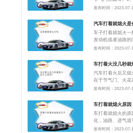
塞间隙过大等等。
发布时间：2023-07-17
进气系统三个系统
不好打火的原因还
汽车打着就熄火是
过按喇叭是否响来
车子打着就熄火一
电瓶电量不足。2
发动机或者油路的
车电脑判断失误，
火。下面是具体原
发布时间：2023-07-17
减小了车子的动力
易汽化，如果油路
供电电压不稳定。
汽，这样就容易造
油器滴漏。喷油器
车打着火没几秒就
立马熄火等现象。
重混合气就越浓，
汽车打着火后又熄
燃油泵缺转或停转
的吸附作用，如果
在于节气门、火花
力低、管路漏油、
混合气过稀，从而
一种焦着状的物质
发布时间：2023-07-17
嘴堵塞或泄露，造
车熄火一段时间后
2、油品不好以及
点火线圈、缸线、
在油轨中形成较高
堵塞喷油嘴，雾化
面：在发动机一切
车打着就熄火原因
造成喷油嘴喷出的
耗，未完全燃烧形
动，甚至不能启动
车打着就熄火的原
积碳和点火电压不
5、发动机控制方
化，油路、进气道
压不足可以采用更
元不能接收到速度
或造成怠速不稳、
发布时间：2023-07-17
重：如果电瓶电量
时，就会出现喷油