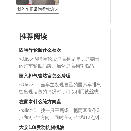
我的车正常跑着就熄火
推荐阅读
固特异轮胎什么档次
<&list>固特异轮胎是高档品牌，是美国
的汽车轮胎品牌。虽然是高档轮胎品
牌，但是中高低端的轮胎都有生产，这
国六排气管堵塞怎么清理
也是为了更好的开拓市场。
<&list>1、当车主发现自己的国六车排气
管出现堵塞的情况时，可以利用铁丝或
者是细棍，直接将杂物给取出来，如果
在家拿什么练方向盘
堵塞情况比较严重，也可以采取应急措
<&list>1、找一只平底锅，把两耳看作3
施。 <&list>2、直接利用木棍将所有的
点和9点钟方向，同时在6点钟和12点钟
杂物推到排气管里面的位置处，然后将
方向做一个标记。 <&list>2、双手握住
三元催化器拆解开，就可以将堵塞的东
大众1.8t发动机烧机油