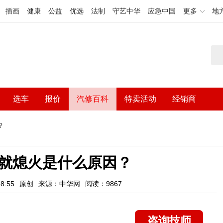
插画
健康
公益
优选
法制
守艺中华
应急中国
更多
地
选车
报价
汽修百科
特卖活动
经销商
？
就熄火是什么原因？
8:55
原创
来源：中华网
阅读：9867
咨询技师