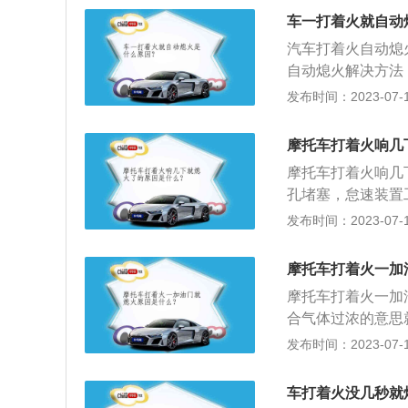
和燃油管路。汽车
车一打着火就自动
后避免踩油门踏板
汽车打着火自动熄
自动熄火解决方法
点火线路。当车辆
发布时间：2023-07-17
意后方车辆决定刹
向盘虽然很重，用
摩托车打着火响几
慢的靠边停车，靠
摩托车打着火响几
样会恢复助力，有
孔堵塞，怠速装置
歧管漏气，点火时
发布时间：2023-07-17
怠速不稳时，首先
孔与怠速空气量孔
摩托车打着火一加
通。如量孔未堵塞
摩托车打着火一加
器中、下部衬垫处
合气体过浓的意思
法来排除。
因是氧传感器失效
发布时间：2023-07-17
系统故障或者油路
过少，根据上面的
车打着火没几秒就
柱塞的升起同时被