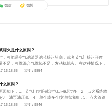
微信
微博
就熄火是什么原因？
时，可能是空气滤清器滤芯脏污堵塞，或者节气门脏污开度
量不足，可燃混合气燃烧不足，发动机熄火。在这种情况下，
业人士解决。启动发动机前的注意事项是要避免水箱中没有冷却
 16:18:55
阅读：9854
添加冷却液，这会由于突然冷却而导致热缸套、缸盖和其他重
。同样，如果突然将100°C沸水添加到冷的缸体中，也会使缸
什么原因？
确的方法是起动发动机前，必须先添加冷却液。冷却液的选择
原因如下：1、节气门太脏或进气口积碳过多；2、点火系统故
作、保养和保养手册中的要求。禁止向发动机添加自来水、温
油少，油泵油压低；4、单个或多个喷油嘴堵塞；5、点火管路
。建议您选择同一型号的冷却液。
出故障了。汽车启动时熄火的解决方案是：1、清洁节气门、进
 16:18:55
阅读：9846
、检查并修理点火线圈；3、添加燃料；4、检查机油压力调节