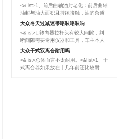
平底锅两耳，然后往左打半圈、一圈、
西取出来。但如果是因为积碳过多引起
<&list>1、前后曲轴油封老化：前后曲轴
一圈半的练习，往右同样也要打相同的
的堵塞，就需要将三元催化器泡在草酸
油封与油大面积且持续接触，油的杂质
圈数。 <&list>3、最后强调要反复练
中进行清洗。 <&list>3、也可以利用清
和发动机内持续温度变化使其密封效果
习，这样就可以形成肌肉记忆，在真实
大众冬天过减速带咯吱咯吱响
洗剂对堵塞的情况得到解决，将清洗剂
逐渐减弱，导致渗油或漏油。<&list>2、
驾驶车辆时，不需要记忆也能打好方
放在燃油箱中，与燃油混合后，车辆启
<&list>1.转向器拉杆头有较大间隙，判
活塞间隙过大：积碳会使活塞环与缸体
向。
动时，就可以和汽油一起进入到燃烧
断间隙需要专用仪器和工具，车主本人
的间隙扩大，导致机油流入燃烧室中，
室，最后形成废气排出，就可以让三元
无法制作，需要将车辆送到修理厂或4s
造成烧机油。<&list>3、机油粘度。使用
大众干式双离合耐用吗
催化器得到清洗，排气管堵塞的情况就
店；<&list>2.车辆半轴套管防尘罩破
机油粘度过小的话，同样会有烧机油现
<&list>总体而言不太耐用。<&list>1、干
能够得到解决。
裂，破裂后会出现漏油现象，使半轴磨
象，机油粘度过小具有很好的流动性，
式离合器如果放在十几年前还比较耐
损严重，磨损的半轴容易损坏，产生异
容易窜入到气缸内，参与燃烧。<&list>
用，但是由于现在的汽车发动机动力输
响；<&list>3.稳定器的转向胶套和球头
4、机油量。机油量过多，机油压力过
出越来越高，使得干式离合器散热不足
老化，一般是使用时间过长造成的。解
大，会将部分机油压入气缸内，也会出
的缺陷也逐渐暴露出来。<&list>2、由于
决方法是更换新的质量好的转向橡胶套
现烧机油。<&list>5、机油滤清器堵塞：
干式双离合的工作环境暴露在空气中，
和球头。
会导致进气不畅，使进气压力下降，形
而离合器的散热也是通离合器罩上面的
成负压，使机油在负压的情况下吸入燃
几个小孔来进行散热。但是在行驶过程
烧室引起烧机油。<&list>6、正时齿轮或
中变速箱需要换挡，就不得不使得离合
链条磨损：正时齿轮或链条的磨损会引
器频繁工作。<&list>3、长时间的低速行
起气阀和曲轴的正时不同步。由于轮齿
驶以及过于频繁的启停，导致离合器的