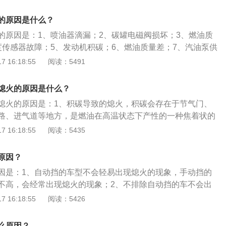
流小、油压调节器损坏等造成供油不足；喷油嘴堵塞或泄露，
左右。
而供油不足，引起熄火。3、点火方面。比如点火线圈、缸
的原因是什么？
题，导致点火量能不足，引发熄火。4、供电方面。启动机或
的原因是：1、喷油器滴漏；2、碳罐电磁阀损坏；3、燃油质
发动机难以启动，甚至不能启动。
度传感器故障；5、发动机积碳；6、燃油质量差；7、汽油泵供
曲轴位置传感器损坏；9、发动机主继电器故障。热车熄火打不
 16:18:55
阅读：5491
：1、更换发动机油；2、需前往修理点调试曲轴位置传感器自
火花塞或调节点火电压；4、需前往修理店刷新节气门数据，调
熄火的原因是什么？
熄火的原因是：1、积碳导致的熄火，积碳会存在于节气门、
路、进气道等地方，是燃油在高温状态下产性的一种焦着状的
以去除，需要化清剂进行清洗；2、油品以及喷油嘴堵塞，加
 16:18:55
阅读：5435
生更多的积碳，堵塞喷油嘴雾化效果不佳；3、点火系统方
点火电压不足；4、供电问题，蓄电池电量亏损严重，使发动
原因？
因是：1、自动挡的车型不会轻易出现熄火的现象，手动挡的
不高，会经常出现熄火的现象；2、不排除自动挡的车不会出
要原因是使用了劣质的燃油导致发动机积碳而熄火；3、对于
 16:18:55
阅读：5426
熄火的原因主要是驾驶技术不够娴熟造成的，另外一种可能性
者油路的问题，但是对于新车来说，发动机本身的问题可能性
么原因？