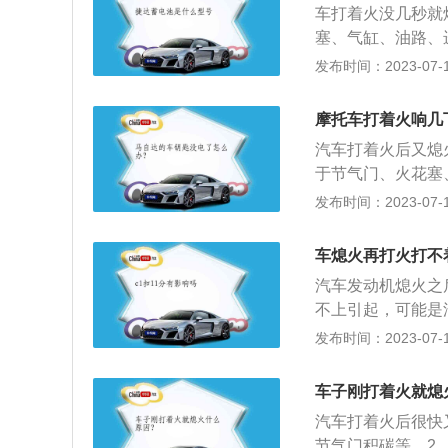
车打着火没几秒就
以造成无法引燃混
塞、气缸、油路、
质；2、点火系统
发布时间：2023-07-17
用物理加化学的方
的问题；3、油品
摩托车打着火响几
产生更多的积碳，
汽车打着火后又熄
烧效果，提高了燃
于节气门、火花塞
人中毒。
种焦着状的物质。
发布时间：2023-07-17
不好以及喷油嘴堵
嘴，雾化效果不佳
车熄火再打火打不
全燃烧形成的一氧
汽车发动机熄火之
压不足：火花塞积
不上引起，可能是
用更换火花塞的方
一下燃油是否充足
发布时间：2023-07-17
不着火原因。以下
着火，解决方法是
车子刚打着火就熄
开车点火以前，先
汽车打着火后很快
让电脑运转计算一
节气门积碳等。2