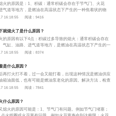
熄火的原因是：1、积碳：通常积碳会存在于节气门、火花
合气体。
进气道等地方，是燃油在高温状态下产生的一种焦着状的物
方面：常见的故障是火花塞积碳和点火电压不足，前者可以使
 16:18:55
阅读：9416
式清除积碳，后者可以采用更换火花塞的方式来解决电压不足
以及喷油嘴堵塞，这种情况也较常见，加入劣质的燃油不但会
下就熄火了是什么原因？
还可能堵塞喷油嘴，雾化效果不佳，加上劣质燃油直接影响燃
火的原因有以下4点：积碳过多导致的熄火：通常积碳会存在
油的损耗，未完全燃烧形成的一氧化碳进入车内累积还可能使
、气缸、油路、进气道等地方，是燃油在高温状态下产生的一
一般的物理方法难以去除，需要专用的化清剂进行清洗。油品
 16:18:55
阅读：8374
塞：加入劣质的燃油不但会产生更多的积碳，还可能堵塞喷油
，加上劣质燃油直接影响燃烧效果，提高了燃油的损耗，未完
着是什么原因？
化碳进入车内累积还可能使人中毒身亡。火花塞积碳和点火电
后再打火打不着，过一会又能打着，出现这种情况是燃油供应
碳可以使用物理加化学的方式清除积碳，点火电压不足可以采
油箱油面低，也有可能是燃油泵老化的原因。解决方法，检查
式来解决电压不足的问题。
，燃油泵工作是否有效，解决这个问题，就可以化解发动机打
 16:18:55
阅读：7841
是扩展资料：车辆积碳过多：车辆积炭过多也会导致车辆打不
经常跑跑高速就能减少积炭。另外，打不着火也有个小技巧，
火什么原因？
把钥匙拧到ON开关，然后回一下，再开到STRAT开关点火，
又熄火的原因可能是：1、节气门有问题。例如节气门堵塞；
下水温以及适合的进气量，打火就会比较顺畅。
、点火线圈或火花塞有问题。例如火花塞寿命到达极限；火花