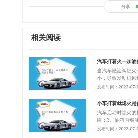
分享：
相关阅读
汽车打着火一加油
当汽车燃油阀熄火
小，导致发动机风
最好去4S店找专
发布时间：2023-07-17
液或起动发动机后
要零件爆裂或变形
小车打着就熄火是
盖和缸体开裂。正
汽车启动时熄火的
需要参考随附的操
障；3、油箱内燃
水和其他生活水源
泄漏；6、发动机
发布时间：2023-07-17
气口和喷油嘴；2