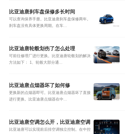
比亚迪唐刹车盘保修多长时间
可以查询保养手册。比亚迪唐刹车盘保修两年。
刹车盘没有具体更换周期。在车...
比亚迪唐轮毂划伤了怎么处理
可前往修理厂进行更换。比亚迪唐轮毂划的解决
方法如下： 1、轮毂大部分通...
比亚迪唐点烟器坏了如何修
更换新的点烟器即可。比亚迪唐点烟器坏了直接
进行更换。比亚迪唐点烟器在中...
比亚迪唐空调怎么开，比亚迪唐空调
怎么用
比亚迪唐可以实现前后排空调独立控制。在中控