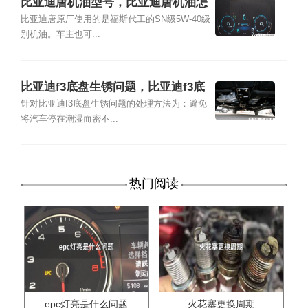
比亚迪唐机油型号，比亚迪唐机油怎
么换
比亚迪唐原厂使用的是福斯代工的SN级5W-40级
别机油。车主也可...
比亚迪f3底盘生锈问题，比亚迪f3底
盘生锈怎么处理
针对比亚迪f3底盘生锈问题的处理方法为：避免
将汽车停在潮湿而密不...
热门阅读
epc灯亮是什么问题
火花塞更换周期