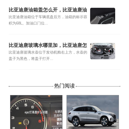
比亚迪唐油箱盖怎么开，比亚迪唐油
箱容积
比亚迪唐油箱位于车辆底盘后方，油箱的标示容
积为68L。加油口门位...
比亚迪唐玻璃水哪里加，比亚迪唐怎
么加玻璃水
比亚迪唐玻璃水壶位于发动机舱右上方，水壶的
盖子为黑色，将盖子打开...
热门阅读