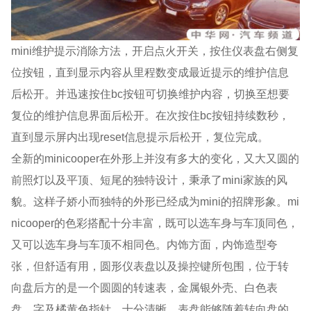
mini维护提示消除方法，开启点火开关，按住仪表盘右侧复
位按钮，直到显示内容从里程数变成最近提示的维护信息
后松开。并迅速按住bc按钮可切换维护内容，切换至想要
复位的维护信息界面后松开。在次按住bc按钮持续数秒，
直到显示屏内出现reset信息提示后松开，复位完成。
全新的minicooper在外形上并沒有多大的变化，又大又圆的
前照灯以及平顶、短尾的独特设计，秉承了mini家族的风
貌。这样子娇小而独特的外形已经成为mini的招牌形象。mi
nicooper的色彩搭配十分丰富，既可以选车身与车顶同色，
又可以选车身与车顶不相同色。内饰方面，内饰造型夸
张，但舒适有用，圆形仪表盘以及操控键所包围，位于转
向盘后方的是一个圆圆的转速表，金属银外壳、白色表
盘、字及橘黄色指针，十分清晰，表盘能够随着转向盘的