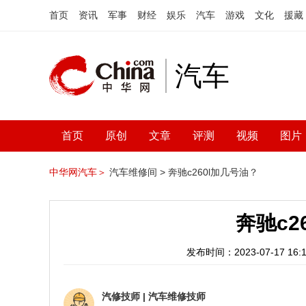
首页
资讯
军事
财经
娱乐
汽车
游戏
文化
援藏
汽车
首页
原创
文章
评测
视频
图片
中华网汽车＞
汽车维修间 >
奔驰c260l加几号油？
奔驰c2
发布时间：2023-07-17 16:1
汽修技师
|
汽车维修技师