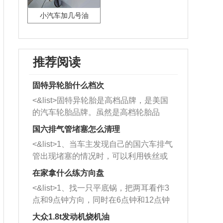
小汽车加几号油
推荐阅读
固特异轮胎什么档次
<&list>固特异轮胎是高档品牌，是美国
的汽车轮胎品牌。虽然是高档轮胎品
牌，但是中高低端的轮胎都有生产，这
国六排气管堵塞怎么清理
也是为了更好的开拓市场。
<&list>1、当车主发现自己的国六车排气
管出现堵塞的情况时，可以利用铁丝或
者是细棍，直接将杂物给取出来，如果
在家拿什么练方向盘
堵塞情况比较严重，也可以采取应急措
<&list>1、找一只平底锅，把两耳看作3
施。 <&list>2、直接利用木棍将所有的
点和9点钟方向，同时在6点钟和12点钟
杂物推到排气管里面的位置处，然后将
方向做一个标记。 <&list>2、双手握住
三元催化器拆解开，就可以将堵塞的东
大众1.8t发动机烧机油