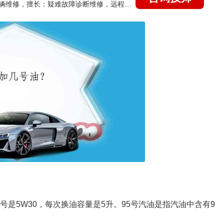
国家认证的汽车维修技师，15年德美日等各系车辆维修，擅长：疑难故障诊断维修，远程维修技术指导
型号是5W30，每次换油容量是5升。95号汽油是指汽油中含有9