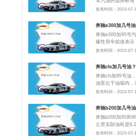
车汽油的选择标准
保证汽车更好的行
发布时间：2023-07-17
可以了，不能要加
卖的汽油主要有92
奔驰e300加几号油
低。98号汽油的
奔驰e300加95
置。普通自然吸气
爆性用辛烷值表示
油就可以满足发动
有关。奔驰e一共使
发布时间：2023-07-17
高档豪华或者大马
升涡轮增压发动机、
84马力和280牛
奔驰cls加几号油
转，最大功率转速为
奔驰cls加95号
和370牛米的最大
油泵位于油箱内，
大功率转速为每分钟
亮时说明油面已低
发布时间：2023-07-17
牛米的最大扭矩，这
存油太少或燃油耗
转速为每分钟610
必要一定要把油箱
奔驰b200加几号
奔驰b200加95和9
公里实际油耗是6
经济性不错的车。
发布时间：2023-07-17