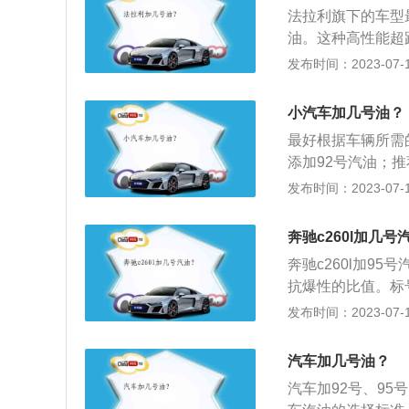
m、1544mm，车
法拉利旗下的车型
压，最大马力90P
油。这种高性能超
档干式双离合变速箱(D
油不会导致发动机
发布时间：2023-07-17
分别是3495mm、
车误加了高标号汽
mm，采用1.0L
的辛烷值要比低标
使用95号汽油，匹
小汽车加几号油？
好。高标号油加了
最好根据车辆所需
标号汽油，例如把
添加92号汽油；
标号汽油加成了低
的压缩比。最好使
发布时间：2023-07-17
辆的发动机故障灯
目使用高档汽油可
用，对发动机的损
高防爆的优势，也
及时将油箱中的汽
奔驰c260l加几号
油抗爆性能的评价
的伤害。
奔驰c260l加9
气缸，然后压缩到
抗爆性的比值。标
验，确保点火前不
成，并不是标号越
发布时间：2023-07-17
油气被动燃烧，功
比的定义：汽车选
驶。
核心节能指标。引擎
汽车加几号油？
的运动所组成，活
汽车加92号、9