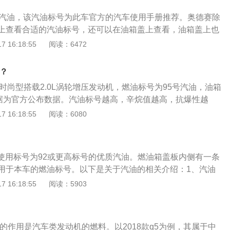
长期加错汽油标号，则会有以下影响：建议低标号的车辆错加
发动机的损伤并不明显；如是有明显爆震感则说明发动机的工
号的汽油，压缩比高也可以调校成用低标号的汽油。因为除了
损伤，但辛烷值的提高会改变燃油的燃点导致发动机出现滞燃
震动影响的不仅是行驶稳定性，而且会造成活塞和气缸的异常
号汽油，该汽油标号为此车官方的汽车使用手册推荐。奥德赛除
其他因素的影响，比如点火提前角、涡轮增压技术、阿特金森
机的做功能力和热效率均会降低，实际反馈的体验是动力变
缸。
上查看合适的汽油标号，还可以在油箱盖上查看，油箱盖上也
来说，汽油标号越高，辛烷值越高，抗爆性越好。92号汽油富
车辆使用低标号汽油会造成发动机爆震。因为辛烷值低太多，
以根据发动机的压缩比决定加的油号，发动机压缩比在8.6-9.
 16:18:55
阅读：6472
8%的正庚烷；而95号汽油富含95%的异辛烷，5%的正庚烷。
压缩冲程中会被提前点燃，在压缩冲程中一旦在火花塞没有在
号汽油，发动机压缩比在10.0-11.5之间的汽车选择95号汽
标号，只需要用完后换回正确的汽油标号即可，但如长期加错
升的冲程会出现阻力。这一阻力会导致发动机的运行非常不稳
高，则选择98号汽油，但现在随着一些新技术的使用，不能单
以下影响：建议低标号的车辆错加高标号汽油不会有损伤，但
油？
震只是噪音加大，对发动机的损伤并不明显；如是有明显爆震
什么标号的汽油，压缩比高也可以调校成用低标号的汽油。因
变燃油的燃点导致发动机出现滞燃现象。也就是发动机的做功
工况已经非常严重，震动影响的不仅是行驶稳定性，而且会造
00L时尚型搭载2.0L涡轮增压发动机，燃油标号为95号汽油，油箱
，还有其他因素的影响，比如点火提前角、涡轮增压技术、阿
降低，实际反馈的体验是动力变差；建议高标号的车辆使用低
常磨损，严重还会拉缸。
数据为官方公布数据。汽油标号越高，辛烷值越高，抗爆性越
。一般来说，汽油标号越高，辛烷值越高，抗爆性越好。92号
动机爆震。因为辛烷值低太多，汽油燃点降低后在压缩冲程中
95%的异辛烷，5%的正庚烷。奔驰E300L除了在汽车使用手册
 16:18:55
阅读：6080
辛烷，8%的正庚烷；而95号汽油富含95%的异辛烷，5%的正
压缩冲程中一旦在火花塞没有在点火之前爆燃，上升的冲程会
标号，还可以在油箱盖上查看，油箱盖上也会有标明。通常也
加错汽油标号，只需要用完后换回正确的汽油标号即可，但如
力会导致发动机的运行非常不稳定，如果是无感爆震只是噪音
缩比决定加的油号，发动机压缩比在8.6-9.9之间的汽车选择
，则会有以下影响：建议低标号的车辆错加高标号汽油不会有
损伤并不明显；如是有明显爆震感则说明发动机的工况已经非
压缩比在10.0-11.5之间的汽车选择95号汽油，如果压缩比更
提高会改变燃油的燃点导致发动机出现滞燃现象。也就是发动
的不仅是行驶稳定性，而且会造成活塞和气缸的异常磨损，严
议使用标号为92或更高标号的优质汽油。燃油箱盖板内侧有一条
汽油，但现在随着一些新技术的使用，不能单看压缩比而决定用
效率均会降低，实际反馈的体验是动力变差；建议高标号的车
用于本车的燃油标号。以下是关于汽油的相关介绍：1、汽油
压缩比高也可以调校成用低标号的汽油，因为除了压缩比以
会造成发动机爆震。因为辛烷值低太多，汽油燃点降低后在压
性、抗爆性、安定性、安全性和腐蚀性。汽油按牌号来生产和
 16:18:55
阅读：5903
的影响，比如点火提前角、涡轮增压技术、阿特金森循环技术
点燃，在压缩冲程中一旦在火花塞没有在点火之前爆燃，上升
国家汽油产品标准加以规定，并与不同标准有关。目前我国国
L偶尔加错汽油标号，只需要用完后换回正确的汽油标号即可，但
。这一阻力会导致发动机的运行非常不稳定，如果是无感爆震
有3个，分别为90号、93号、97号。国（V）分别为89号、92
号，则会有以下影响：建议低标号的车辆错加高标号汽油不会
发动机的损伤并不明显；如是有明显爆震感则说明发动机的工
汽油的牌号按辛烷值划分。高压缩比的发动机如果选用低牌号汽
的提高会改变燃油的燃点导致发动机出现滞燃现象。也就是发
震动影响的不仅是行驶稳定性，而且会造成活塞和气缸的异常
油的作用是汽车类发动机的燃料。以2018款q5为例，其属于中