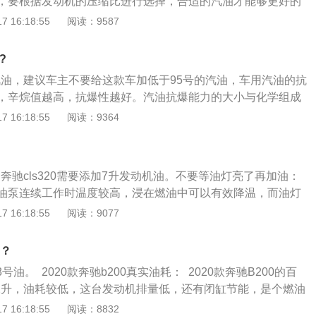
，要根据发动机的压缩比进行选择，合适的汽油才能够更好的
驶。在给车加油时，只要根据自己车内的使用说明要求加油就
 16:18:55
阅读：9587
或高，或低于说明书要求的汽油。汽油标号分类：前市面上售
号、95号、98号三种。92号汽油的抗爆性最低，同样价格也最
?
抗爆性最高，价格最高。95号汽油抗爆性和价格处于中间的位
号汽油，建议车主不要给这款车加低于95号的汽油，车用汽油的抗
式发动机的汽车，对燃油要求不是很高，一般情况下加92号汽
，辛烷值越高，抗爆性越好。汽油抗爆能力的大小与化学组成
机的需求。涡轮增压或者压缩比较高的汽车适合加95号汽油，
用了三款发动机，分别是1.5升涡轮增压发动机、低功率版2.0
 16:18:55
阅读：9364
力汽车对燃油的品质要求高，加98号汽油。
高功率版2.0升涡轮增压发动机。1.5升涡轮增压发动机拥有1
米的最大扭矩，这款发动机的最大扭矩转速为每分钟3000到4000
？
每分钟6100转；低功率版2.0升涡轮增压发动机拥有258马力
油，奔驰cls320需要添加7升发动机油。不要等油灯亮了再加油：
扭矩，这款发动机的最大扭矩转速为每分钟1800到4000转，最
油泵连续工作时温度较高，浸在燃油中可以有效降温，而油灯
6100转；高力率版2.0升涡轮增压发动机拥有299马力和400
于油泵，如果每次都等灯亮再去加油会缩短油泵的使用寿命，
 16:18:55
阅读：9077
款发动机的最大扭矩转速为每分钟3000到4000转，最大功率
尽还有可能烧毁油泵。不把油箱加满：平时在市区开车，没有
0转。
加满，如果加满油箱就会增加引擎的负荷，会增加油耗。
油？
8号油。 2020款奔驰b200真实油耗： 2020款奔驰B200的百
.2升，油耗较低，这台发动机排量低，还有闭缸节能，是个燃油
 奔驰b200优缺点： 内饰用料好，主要是软质材料和皮质材
 16:18:55
阅读：8832