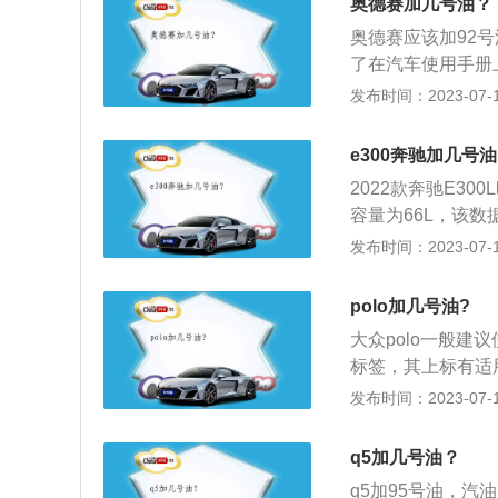
油标号即可，但如
奥德赛加几号油？
只是噪音加大，对
比而决定用什么标
高标号汽油不会有
况已经非常严重，
奥德赛应该加92
压缩比以外，还有
现象。也就是发动
磨损，严重还会拉
了在汽车使用手册
循环技术等。一般
差；建议高标号的
会有标明。通常也可
发布时间：2023-07-17
含92%的异辛烷，
汽油燃点降低后在
9之间的汽车选择92
思域偶尔加错汽油
点火之前爆燃，上
油，如果压缩比更
汽油标号，则会有
e300奔驰加几号
定，如果是无感爆
看压缩比而决定用
辛烷值的提高会改
感则说明发动机的
2022款奔驰E3
为除了压缩比以外
能力和热效率均会
成活塞和气缸的异
容量为66L，该
特金森循环技术等
标号汽油会造成发
好。95号汽油富含
发布时间：2023-07-17
汽油富含92%的异
会被提前点燃，在
上查看合适的汽油
庚烷。奥德赛偶尔
出现阻力。这一阻
可以根据发动机的压
长期加错汽油标号
polo加几号油?
加大，对发动机的
92号汽油，发动机
损伤，但辛烷值的
常严重，震动影响
大众polo一般建
高，则选择98号
机的做功能力和热
重还会拉缸。
标签，其上标有适
什么标号的汽油，
辆使用低标号汽油
重要的特性为蒸发
发布时间：2023-07-17
外，还有其他因素
缩冲程中会被提前
销售，牌号规格由
等。奔驰E300
的冲程会出现阻力
（IV）的汽油牌号
如长期加错汽油标
q5加几号油？
只是噪音加大，对
号、95号。2、
有损伤，但辛烷值
况已经非常严重，
q5加95号油，汽