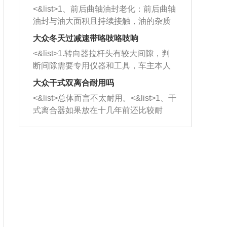
平底锅两耳，然后往左打半圈、一圈、
西取出来。但如果是因为积碳过多引起
<&list>1、前后曲轴油封老化：前后曲轴
一圈半的练习，往右同样也要打相同的
的堵塞，就需要将三元催化器泡在草酸
油封与油大面积且持续接触，油的杂质
圈数。 <&list>3、最后强调要反复练
中进行清洗。 <&list>3、也可以利用清
和发动机内持续温度变化使其密封效果
习，这样就可以形成肌肉记忆，在真实
大众冬天过减速带咯吱咯吱响
洗剂对堵塞的情况得到解决，将清洗剂
逐渐减弱，导致渗油或漏油。<&list>2、
驾驶车辆时，不需要记忆也能打好方
放在燃油箱中，与燃油混合后，车辆启
<&list>1.转向器拉杆头有较大间隙，判
活塞间隙过大：积碳会使活塞环与缸体
向。
动时，就可以和汽油一起进入到燃烧
断间隙需要专用仪器和工具，车主本人
的间隙扩大，导致机油流入燃烧室中，
室，最后形成废气排出，就可以让三元
无法制作，需要将车辆送到修理厂或4s
造成烧机油。<&list>3、机油粘度。使用
大众干式双离合耐用吗
催化器得到清洗，排气管堵塞的情况就
店；<&list>2.车辆半轴套管防尘罩破
机油粘度过小的话，同样会有烧机油现
<&list>总体而言不太耐用。<&list>1、干
能够得到解决。
裂，破裂后会出现漏油现象，使半轴磨
象，机油粘度过小具有很好的流动性，
式离合器如果放在十几年前还比较耐
损严重，磨损的半轴容易损坏，产生异
容易窜入到气缸内，参与燃烧。<&list>
用，但是由于现在的汽车发动机动力输
响；<&list>3.稳定器的转向胶套和球头
4、机油量。机油量过多，机油压力过
出越来越高，使得干式离合器散热不足
老化，一般是使用时间过长造成的。解
大，会将部分机油压入气缸内，也会出
的缺陷也逐渐暴露出来。<&list>2、由于
决方法是更换新的质量好的转向橡胶套
现烧机油。<&list>5、机油滤清器堵塞：
干式双离合的工作环境暴露在空气中，
和球头。
会导致进气不畅，使进气压力下降，形
而离合器的散热也是通离合器罩上面的
成负压，使机油在负压的情况下吸入燃
几个小孔来进行散热。但是在行驶过程
烧室引起烧机油。<&list>6、正时齿轮或
中变速箱需要换挡，就不得不使得离合
链条磨损：正时齿轮或链条的磨损会引
器频繁工作。<&list>3、长时间的低速行
起气阀和曲轴的正时不同步。由于轮齿
驶以及过于频繁的启停，导致离合器的