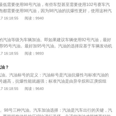
身结构是3门2座三厢车，轴距是1873mm，采用0.9L涡轮增
最低需要使用98号汽油，有些车型甚至需要使用102号赛车汽
s，最大功率66kW，最大扭矩135牛米，使用95号汽油，匹配6
跑都需要使用98汽油，因为98汽油的抗爆性更好，使用这种汽
CT)。2、smartforfour2018款1.0L52千瓦激情版车身尺寸
爆震。低标号油的车加高标号油的情况：如果是低标号油的汽
 16:18:55
阅读：9940
1665mm、1554mm，车身结构是5门4座三厢车，轴距是2494
油，对汽车并没有什么负面影响，但会造成浪费。高标号汽油
自然吸气，最大马力71Ps，最大功率52kW，最大扭矩91牛米，
号汽油更高，燃烧也更充分，所以车辆在动力表现方面也将更
配6档干式双离合变速箱(DCT)。（以上数据来源有驾官网）
低标号油的情况：如果平常加高标号汽油的汽车，却误加了低
的汽油等级为车辆加油。即如果建议车辆使用92号汽油，最好
原先的97号油加成了目前的92号油，就需要引起注意。当把高
推荐95号汽油。最好加95号汽油。汽油的选择应基于车辆发动机
标号汽油时，车辆会出现动力不足、油耗升高等情况。有些车
用汽车制造商推荐的品牌，或使用相邻的较高品牌。例如，盲
 16:18:55
阅读：9893
会报警，甚至出现熄火无法启动的现象，但只要不是长期使
能导致燃烧不完全，增加车辆的污染物排放，无法充分发挥其
害并不会很大。如果误加的汽油标号之间差别较大，建议车主
会造成资源浪费。汽油标签上标明了油的辛烷值。辛烷值是汽
油导出，并及时清洁油箱和油路系统，以减少低油品对发动机
汽油？
指标。汽油燃烧时，必须先与空气以油和气体的形式混合进入
5号汽油。汽油标号的定义：汽油标号是汽油抗爆性与标准汽油的
较小的空间进行点火和燃烧。油气压缩应能经受高温高压试
号越高，抗爆性能就越强；标准汽油是由异辛烷和正庚烷组
自燃，这是汽油的防爆性能。如果辛烷值不合格，压缩过程中
高越好，要根据发动机压缩比合理选择汽油标号。发动机压缩
 16:18:55
阅读：9640
率下降。长期使用会导致进气门积碳，严重影响车辆的正常行
择汽油标号的首要标准就是发动机的压缩比，也是当代汽车的
的运行是由气缸的“吸气-压缩-燃烧-排气-吸气”这样周而复始
塞在行程的最远点和最近点时的气缸体积之比就是压缩比。
5号、98号三种汽油。汽车加油选择：汽油是汽车出行的关键，汽