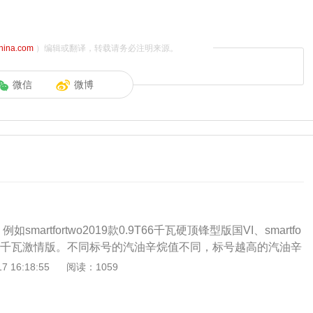
china.com
）编辑或翻译，转载请务必注明来源。
微信
微博
例如smartfortwo2019款0.9T66千瓦硬顶锋型版国VI、smartfo
1.0L52千瓦激情版。不同标号的汽油辛烷值不同，标号越高的汽油辛
辛烷值越高的汽油稳定性也是越好的，很多汽车的发动机都需
 16:18:55
阅读：1059
来防止爆震。（数据来源于有驾官网）以下是具体介绍：1、s
019款0.9T66千瓦硬顶锋型版国VI车身尺寸分别是2695mm、1663m