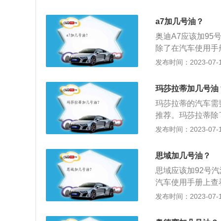
料，行驶品质方面
后排舒适度和动力
a7加几号油？
奥迪A7应该加9
除了在汽车使用手
也会有标明。通常
发布时间：2023-07-17
-9.9之间的汽车选
油，如果压缩比更
玛莎拉蒂加几号油
看压缩比而决定用
玛莎拉蒂的汽车需
为除了压缩比以外
推荐。玛莎拉蒂除
特金森循环技术等
查看，油箱盖上也
发布时间：2023-07-17
汽油富含92%的异
动机压缩比在8.6-
庚烷。奥迪A7偶
汽车选择95号汽
长期加错汽油标号
思域加几号油？
的使用，不能单看
损伤，但辛烷值的
思域应该加92号
标号的汽油。因为
机的做功能力和热
汽车使用手册上查
轮增压技术、阿特
辆使用低标号汽油
标明。通常也可以根
发布时间：2023-07-17
爆性越好。92号汽
缩冲程中会被提前
间的汽车选择92号
异辛烷，5%的正
的冲程会出现阻力
果压缩比更高，则