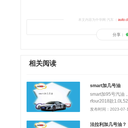
本文内容为中华网·汽车（
auto.
分享：
相关阅读
smart加几号油
smart加95号汽油，
rfour2018款
烷值也是越高的。
发布时间：2023-07-17
要使用高标号汽油
martfortwo2
法拉利加几号油？