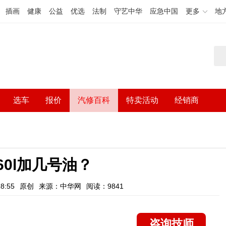
插画
健康
公益
优选
法制
守艺中华
应急中国
更多
地
选车
报价
汽修百科
特卖活动
经销商
60l加几号油？
8:55
原创
来源：中华网
阅读：9841
咨询技师