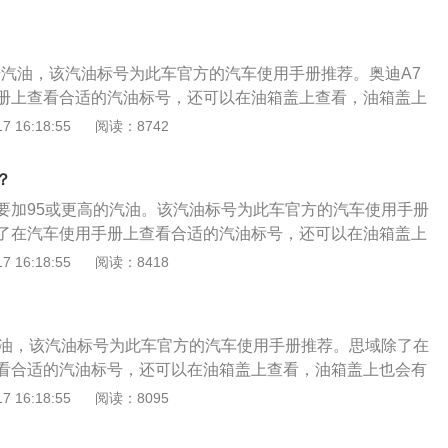
方向盘没有虚位，底盘非常稳，但整车进口有保障，悬挂偏硬
一般，进口小众车由于保有量少，后期保养费用较贵。
5号汽油，该汽油标号为此车官方的汽车使用手册推荐。奥迪A7
册上查看合适的汽油标号，还可以在油箱盖上查看，油箱盖上
也可以根据发动机的压缩比决定加的油号，发动机压缩比在8.6
 16:18:55
阅读：8742
择92号汽油，发动机压缩比在10.0-11.5之间的汽车选择95号汽
高，则选择98号汽油，但现在随着一些新技术的使用，不能单
？
什么标号的汽油，压缩比高也可以调校成用低标号的汽油。因
要加95或更高的汽油。该汽油标号为此车官方的汽车使用手册
，还有其他因素的影响，比如点火提前角、涡轮增压技术、阿
了在汽车使用手册上查看合适的汽油标号，还可以在油箱盖上
。一般来说，汽油标号越高，辛烷值越高，抗爆性越好。92号
会有标明。通常也可以根据发动机的压缩比决定加的油号，发
 16:18:55
阅读：8418
辛烷，8%的正庚烷；而95号汽油富含95%的异辛烷，5%的正
9.9之间的汽车选择92号汽油，发动机压缩比在10.0-11.5之间的
尔加错汽油标号，只需要用完后换回正确的汽油标号即可，但如
油，如果压缩比更高，则选择98号汽油，但现在随着一些新技术
，则会有以下影响：建议低标号的车辆错加高标号汽油不会有
压缩比而决定用什么标号的汽油，压缩比高也可以调校成用低
提高会改变燃油的燃点导致发动机出现滞燃现象。也就是发动
汽油，该汽油标号为此车官方的汽车使用手册推荐。思域除了在
除了压缩比以外，还有其他因素的影响，比如点火提前角、涡
效率均会降低，实际反馈的体验是动力变差；建议高标号的车
看合适的汽油标号，还可以在油箱盖上查看，油箱盖上也会有
金森循环技术等。一般来说，汽油标号越高，辛烷值越高，抗
会造成发动机爆震。因为辛烷值低太多，汽油燃点降低后在压
据发动机的压缩比决定加的油号，发动机压缩比在8.6-9.9之
 16:18:55
阅读：8095
油富含92%的异辛烷，8%的正庚烷；而95号汽油富含95%的
点燃，在压缩冲程中一旦在火花塞没有在点火之前爆燃，上升
汽油，发动机压缩比在10.0-11.5之间的汽车选择95号汽油，如
庚烷。玛莎拉蒂偶尔加错汽油标号，只需要用完后换回正确的汽
。这一阻力会导致发动机的运行非常不稳定，如果是无感爆震
选择98号汽油，但现在随着一些新技术的使用，不能单看压缩