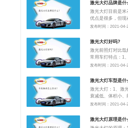
激光大灯品牌是什
此，激光大灯一旦
激光大灯目前是米
亮，而且更节能，
优点是很多，但现
说激光头灯相比L
技术；2、激光前
发布时间：2021-04-27
减、体积小、能耗
比，仅对于1\/1
激光大灯好吗?
微米，这意味着，
激光前照灯对比氙
汽车前部各部件的
常用车灯特点：1
高看得远，穿透差
发布时间：2021-04-27
发光强度大，给对
上两种灯的大部分
激光大灯车型是什
有方形led灯片
激光大灯：1、激
的大灯，宝马X5
衰减低、体积小、
面具有优势，单个
发布时间：2021-04-27
D元件尺寸的1\/
幅度缩小，这也许
激光大灯原理是什
激光大灯另一个显
激光大灯的原理：