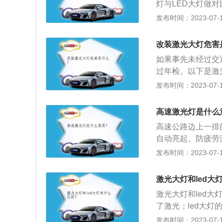
灯与LED大灯做对
视为围绕原子核的
比，亮度增加了几
发布时间：2023-07-17
的模型并不完全正
项：随着路上的车
是由第三种跃迁机
员的时候，尽量合
改装激光大灯危害
牙还牙”的方式，
如果事先未经过交
过年检。以下是激
氙气灯再到LED
发布时间：2023-07-17
并不满足这些，一
光大灯的优势：激
高速激光灯是什么
能照射到前方三百
高速公路边上一排
证良好的照明情况
自动亮起。防疲劳
奥迪和宝马已经公
劳驾驶，同时这种
发布时间：2023-07-17
高，不适于普及。
的原理：1、高速
解视觉疲劳，降低
激光大灯和led大
证，它是通过光线
激光大灯和led
了激光；led大
光源、反射镜、黄
发布时间：2023-07-17