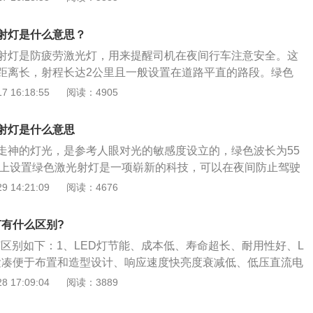
树脂、芯线、外壳组成。常见的外部车灯有：前照灯、雾灯、
制动灯、转向灯、示位灯、示廓灯、驻车灯和警示灯和日行
射灯是什么意思？
射灯是防疲劳激光灯，用来提醒司机在夜间行车注意安全。这
距离长，射程长达2公里且一般设置在道路平直的路段。绿色
显，有常亮和频闪两种形式，可以有效刺激驾驶员的大脑，起
 16:18:55
阅读：4905
绿色激光灯可通过光线的变化刺激改变单一行车环境带来的视
次实地勘察和集中论证之后才会设置的。绿色激光灯会在来车
射灯是什么意思
交织网，不会影响驾驶员的视线。其与爆闪、高音警报形成声
走神的灯光，是参考人眼对光的敏感度设立的，绿色波长为55
示功能，提升行车安全意识，在夜间、雨雪雾等恶劣天气环境
路上设置绿色激光射灯是一项崭新的科技，可以在夜间防止驾驶
过光线的变化，刺激驾驶员的双眼，改变夜晚单一的行车环境
 14:21:09
阅读：4676
提升驾驶员的行车安全意识，尤其是在夜间、雨雾天气等恶劣
尤为明显，可以大大减小汽车的安全风险，降低交通事故的发
灯有什么区别?
主要安装在容易发生拥堵的路段，并且这种灯光不会对眼睛造
灯区别如下：1、LED灯节能、成本低、寿命超长、耐用性好、L
置经过专门调整角度不会对驾驶员和车辆造成眩晕影响。
紧凑便于布置和造型设计、响应速度快亮度衰减低、低压直流电
，干扰弱，对使用环境要求低，适应性好；2、激光大灯拥有L
 17:09:04
阅读：3889
优点，比如响应说速度快、亮度衰减低、体积小、能耗低、寿命
光大灯可以弥补LED大灯的一些缺陷，体积可以做得更小，对