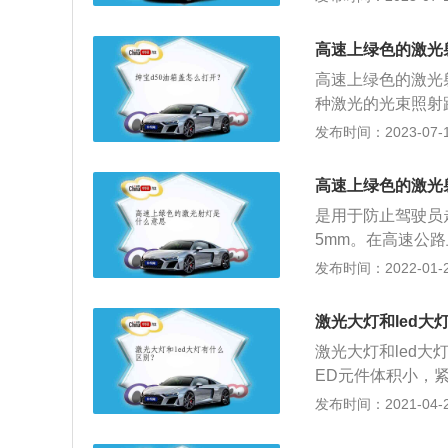
胶、电路板、环氧
牌照灯、倒车灯、
高速上绿色的激光
灯。
高速上绿色的激光
种激光的光束照射
激光在夜间特别明
发布时间：2023-07-17
到抗疲劳的作用。
觉疲劳，是通过多
高速上绿色的激光
方向上空形成光束
是用于防止驾驶员
光电三位一体的警
5mm。在高速公
下效果尤为明显。
员疲劳的手段，通
发布时间：2022-01-29
造成的视觉疲劳，
天气条件下的效果
激光大灯和led大
生。绿色激光射灯
激光大灯和led大
成影响，灯光的设
ED元件体积小，
即可驱动，负载小
发布时间：2021-04-28
ED大灯大部分的
长等等；3、而激