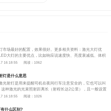
灯市场最好的配置，效果很好。更多相关资料：激光大灯优
LED大灯的主要优点，比如响应说速度快、亮度衰减低、体积
长等等。此外，比LED大灯更明显的好处在于：激光大灯总成
 16:18:55
阅读：1062
激光二极管元件的长度已可以做到10微米，仅为常规LED元件
），这意味着，给汽车设计师留下了更多前脸造型设计的空间；更重
射灯是什么意思
明效率更高（LED照明的光输出约为100流明/瓦，激光照明
激光射灯是用来提醒司机在夜间行车注意安全的，它也可以叫
/瓦），同时，也较好的解决了灯光发热和重量问题，这些都可能
”，这种激光的光束照射距离长（射程长达2公里），且一般设置
带来革命性的影响。此外，LED大灯需要非常繁复的冷却系统
。绿色激光在夜间特别明显，有常亮和频闪两种形式，可以有
 16:18:55
阅读：1026
个LED光源发射光束后需要通过反光镜、透镜形成广范围的平行
脑，起着抗疲劳的作用。绿色激光灯可通过光线的变化刺激，
产生了大量热量，需要通过风扇进行冷却。），但激光大灯由
带来的视觉疲劳，是通过多次实地勘察和集中论证之后才会设
耗的减小，冷却系统也会相对简单。应用激光大灯后，由于其
灯有什么区别?