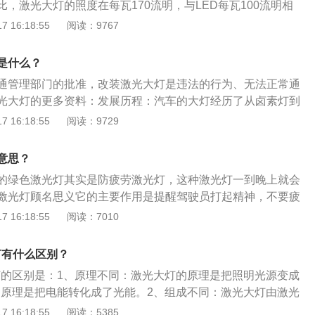
比，激光大灯的照度在每瓦170流明，与LED每瓦100流明相
轨道。离原子核越远，轨道能量越高。事实上，这个过于简化
乎一倍，而照射距离则是传统LED的两倍。使用大灯的注意事
 16:18:55
阅读：9767
确，但它足以帮助我们解释激光的基本原理。3、激光基本上
辆越来越多，驾驶员的素质也参差不齐。在遇到一些无良驾驶
制产生的。
理的使用大灯和喇叭向其发出相应的“提示”信息，切勿采用“以
是什么？
老驾驶员通常都会说到不开赌气车，毕竟行车安全才最重要。
通管理部门的批准，改装激光大灯是违法的行为、无法正常通
光大灯的更多资料：发展历程：汽车的大灯经历了从卤素灯到
灯的发展，亮度越来越高，照射距离也越来越远而汽车制造商们
 16:18:55
阅读：9729
种亮度更高，照射距离更远的大灯问世，它就是激光大灯。激
光大灯能够照射到汽车前方六百米左右的范围，而LED大灯只
意思？
米左右，这样的性能使得车主即使在十分荒野的地方也能够保
的绿色激光灯其实是防疲劳激光灯，这种激光灯一到晚上就会
，提高了行车安全性。激光大灯代表了大灯的未来趋势，如今
激光灯顾名思义它的主要作用是提醒驾驶员打起精神，不要疲
开展示激光大灯的性能，目前激光大灯最大的难题就是成本太
灯也能在一定程度上让人的大脑略微清醒。下面是高速激光灯
 16:18:55
阅读：7010
激光灯通过移动的光射线吸引驾驶员的注意力，能够很好地缓
事故的发生率。2、高速激光灯经过多次实地勘察和集中论
灯有什么区别？
的变化刺激，来改变单一的行车环境带来的视觉疲劳。
大灯的区别是：1、原理不同：激光大灯的原理是把照明光源变成
灯的原理是把电能转化成了光能。2、组成不同：激光大灯由激光
磷滤光镜以及反射碗四个部分组成；led由半导体材料芯片、白
 16:18:55
阅读：5385