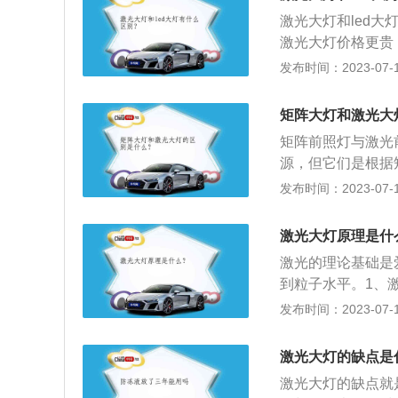
置的。绿色激光灯
更小的尺寸、更亮
激光大灯和led大
线，与爆闪、高音
可以将更大的空间
激光大灯价格更贵
激，提升行车安全
调整，以达到优化
只有豪华车型。而
发布时间：2023-07-17
安全，驾驶员的视
激光大灯的光强是l
断，同时，面向对
4、激光大灯和l
矩阵大灯和激光大
险。激光大灯相对
置：激光光源、反
度是100流明，
矩阵前照灯与激光
线，照射到反射镜
（Laserdio
源，但它们是根据矩
生白色光线，然后
大规模商业化应用
光带的区别在于硬
发布时间：2023-07-17
ed大灯直接由发
通信、医学、加工
照灯由多个LED
量足够，矩阵LE
激光大灯原理是什
于氙气前照灯。与
激光的理论基础是
更亮；2、普通前
到粒子水平。1、激
费光散射。透镜可
964年，根据中国
发布时间：2023-07-17
镜的原理），提高
产生的原理与光的
光能力，它不仅明
子和中子组成。质
素灯更长更清晰。
激光大灯的缺点是
负电荷的电子所覆
错过目标。
激光大灯的缺点就
固定的“能级”，