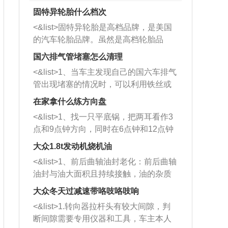
固特异轮胎什么档次
<&list>固特异轮胎是高档品牌，是美国
的汽车轮胎品牌。虽然是高档轮胎品
牌，但是中高低端的轮胎都有生产，这
国六排气管堵塞怎么清理
也是为了更好的开拓市场。
<&list>1、当车主发现自己的国六车排气
管出现堵塞的情况时，可以利用铁丝或
者是细棍，直接将杂物给取出来，如果
在家拿什么练方向盘
堵塞情况比较严重，也可以采取应急措
<&list>1、找一只平底锅，把两耳看作3
施。 <&list>2、直接利用木棍将所有的
点和9点钟方向，同时在6点钟和12点钟
杂物推到排气管里面的位置处，然后将
方向做一个标记。 <&list>2、双手握住
三元催化器拆解开，就可以将堵塞的东
大众1.8t发动机烧机油
平底锅两耳，然后往左打半圈、一圈、
西取出来。但如果是因为积碳过多引起
<&list>1、前后曲轴油封老化：前后曲轴
一圈半的练习，往右同样也要打相同的
的堵塞，就需要将三元催化器泡在草酸
油封与油大面积且持续接触，油的杂质
圈数。 <&list>3、最后强调要反复练
中进行清洗。 <&list>3、也可以利用清
和发动机内持续温度变化使其密封效果
习，这样就可以形成肌肉记忆，在真实
大众冬天过减速带咯吱咯吱响
洗剂对堵塞的情况得到解决，将清洗剂
逐渐减弱，导致渗油或漏油。<&list>2、
驾驶车辆时，不需要记忆也能打好方
放在燃油箱中，与燃油混合后，车辆启
<&list>1.转向器拉杆头有较大间隙，判
活塞间隙过大：积碳会使活塞环与缸体
向。
动时，就可以和汽油一起进入到燃烧
断间隙需要专用仪器和工具，车主本人
的间隙扩大，导致机油流入燃烧室中，