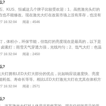
么?
普及，用于汽车设计，将是革命性的；4、激光头灯比LED更
石、KUS、恒威这几个牌子比较受欢迎：1、虽然激光头灯的
任何LED灯与激光灯的对比，其本身的出发点都不公平，可以
在也不能修改。现在激光大灯在改装市场上没有库存，也没有
ED的唯一缺点，就是价格要贵得多；
照灯具有LED前照灯的最大优点，如响应速度快、亮度低衰
 16:32:04
阅读：4546
低、寿命长等；3、特别就体积优势而言，与LED前照灯相
00的常规LED元件尺寸，单个激光二极管元件的长度可以达到10
只要设计者愿意，传统车灯尺寸可以大大降低，这可能会改变
灯，体积小，环保节能，但氙灯的亮度现在是最高的，以下是
设计比例。
、卤素灯：雨雪天气穿透力强，光线均匀；2、氙气大灯：色温
延迟时间长，氙气灯的色光较白，照射距离远，照射角度大，
 16:32:04
阅读：2450
方驾驶员造成较大的影响；3、LED大灯：成本高，但具备以
优点，同时LED灯可以瞬间达到最亮，车灯漂亮，一般led里边
么?
，打开大灯有紫色光源；4、激光大灯：已知的用于汽车上的最好
光大灯拥有LED大灯大部分的优点，比如响应说速度快、亮度
上远光灯就是激光灯。
能耗低、寿命长等等。相比LED大灯激光大灯在尤其在体积方
激光二极管元件的长度已经可以做到10微米；2、仅为常规LE
 16:32:04
阅读：2571
100，这意味着，只要设计师愿意，传统汽车的大灯的尺寸可以大
将为汽车前脸上各个元素的设计比例带来革命性的变化；3、
么?
著优势是在发光效率方面，比如一般的LED照明灯的发光效率
1、汽车激光大灯对人体是没有伤害的，现在任何的产品的开