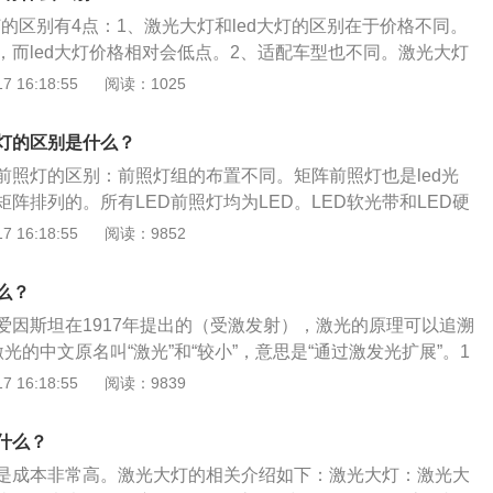
会在来车方向上空形成光束交织网，并不会影响驾驶员的视
的照明以及更低的发热等优点，便允许设计师重新设计车体，
灯的区别有4点：1、激光大灯和led大灯的区别在于价格不同。
警报形成声光电三位一体的警示功能，对驾驶员的感官进行刺
留给空气动力学的布局，以及适当的对前悬和发动机位置进行
，而led大灯价格相对会低点。2、适配车型也不同。激光大灯
意识，在夜间、雨雪雾灯恶劣天气环境下效果尤为明显。
空间的用意等等。另外，应用激光大灯后，夜间行车也会更加
led大灯适配车型较多。3、亮度不同，在功率相同的情况下，
 16:18:55
阅读：1025
野也会因灯光的改变而变得更加开阔，有助于更早做出危险判
ed大灯的1.7倍，而且激光大灯的可以做得比led大灯更小。
方向会车，灯光的可控范围也会更大，避免炫目带来的潜在风
ed大灯的光线产生原理也不同。激光大灯结构大致可分为四个装
灯的区别是什么？
于传统LED大灯的优势是明显的，传统LED大灯每瓦的发光强
射镜、黄磷滤光镜以及反射碗。其原理是靠激光二极管发出光
而激光大灯达到了每瓦170流明。激光大灯的光源——激光二极管
前照灯的区别：前照灯组的布置不同。矩阵前照灯也是led光
，经过反射后聚焦到黄磷滤光镜上，黄磷吸收激光的能量，产
de）与发光二极管（LED）几乎诞生于同一时代，虽然激光二极管的
阵排列的。所有LED前照灯均为LED。LED软光带和LED硬
在反射碗上再反射一次，最终聚焦形成白色光束照射路面。而l
要比LED稍晚些，但是其应用范围更加广泛，在测量、电子、
度。软灯条的灯芯是软的，硬灯条的灯芯是硬的。矩阵LED前
 16:18:55
阅读：9852
光二极管提供光能。
等行业都有激光二极管的身影。
灯组成。单个LED发光元件可以单独打开、调暗和关闭。如果数
D灯组甚至可以组合数百万个灯光组合。1、透镜前照灯通常用
么？
普通前照灯相比，灯泡前增加了一套透镜系统，比普通前照灯
爱因斯坦在1917年提出的（受激发射），激光的原理可以追溯
照灯的光直接来自灯泡，后面的反射器直视前方发光，这是浪
光的中文原名叫“激光”和“较小”，意思是“通过激发光扩展”。1
以改变灯泡散射的大部分光线，有效地聚集光线（类似于放大
著名科学家钱学森的建议，“光受激发射”更名为“激光”。2、激光
 16:18:55
阅读：9839
道路照明的效率；3、汽车透镜的功能由于透镜具有很强的聚
辐射和吸收原理密切相关。原子的中心是原子核，原子核由质
亮而且清晰地照亮道路。由于光色散很小，其光范围比普通卤
子带正电，中子不带正电。原子的外围被围绕原子核运动的带
因此，您可以在第一时间看到远处的东西，避免穿过交叉口或
什么？
盖。但是原子中电子的能量不是任意的。这些电子将处于一些
是成本非常高。激光大灯的相关介绍如下：激光大灯：激光大
不同的能级对应不同的电子能量。为简单起见，我们将这些能级