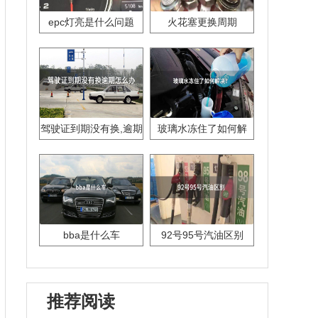
epc灯亮是什么问题
火花塞更换周期
驾驶证到期没有换,逾期
玻璃水冻住了如何解
怎么办??
决？
bba是什么车
92号95号汽油区别
推荐阅读