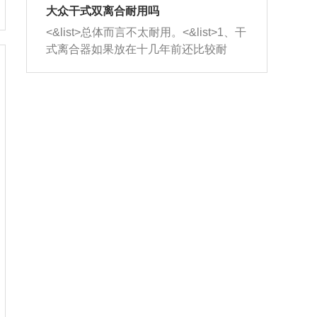
室，最后形成废气排出，就可以让三元
无法制作，需要将车辆送到修理厂或4s
造成烧机油。<&list>3、机油粘度。使用
大众干式双离合耐用吗
催化器得到清洗，排气管堵塞的情况就
店；<&list>2.车辆半轴套管防尘罩破
机油粘度过小的话，同样会有烧机油现
<&list>总体而言不太耐用。<&list>1、干
能够得到解决。
裂，破裂后会出现漏油现象，使半轴磨
象，机油粘度过小具有很好的流动性，
式离合器如果放在十几年前还比较耐
损严重，磨损的半轴容易损坏，产生异
容易窜入到气缸内，参与燃烧。<&list>
用，但是由于现在的汽车发动机动力输
响；<&list>3.稳定器的转向胶套和球头
4、机油量。机油量过多，机油压力过
出越来越高，使得干式离合器散热不足
老化，一般是使用时间过长造成的。解
大，会将部分机油压入气缸内，也会出
的缺陷也逐渐暴露出来。<&list>2、由于
决方法是更换新的质量好的转向橡胶套
现烧机油。<&list>5、机油滤清器堵塞：
干式双离合的工作环境暴露在空气中，
和球头。
会导致进气不畅，使进气压力下降，形
而离合器的散热也是通离合器罩上面的
成负压，使机油在负压的情况下吸入燃
几个小孔来进行散热。但是在行驶过程
烧室引起烧机油。<&list>6、正时齿轮或
中变速箱需要换挡，就不得不使得离合
链条磨损：正时齿轮或链条的磨损会引
器频繁工作。<&list>3、长时间的低速行
起气阀和曲轴的正时不同步。由于轮齿
驶以及过于频繁的启停，导致离合器的
或链条磨损产生的过量侧隙，使得发动
温度不断升高，而低速行驶时空气流动
机的调节无法实现：前一圈的正时和下
效率不高，无法将离合器中的热量有效
一圈可能就不一样。当气阀和活塞的运
的带走，导致离合器内部的温度不断升
动不同步时，会造成过大的机油消耗。
高，加速离合器的磨损。
解决方法：更换正时齿轮或链条。<&list
>7、内垫圈、进风口破裂：新的发动机
设计中，经常采用各种由金属和其他材