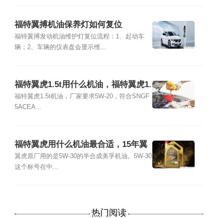
福特翼搏机油保养灯如何复位
福特翼搏发动机油维护灯复位流程：1、起动车
辆；2、车辆的仪表盘会显示维...
福特翼虎1.5t用什么机油，福特翼虎1.
5t加多少升机油
福特翼虎1.5t机油，厂家要求5W-20，符合SNGF
5ACEA...
福特翼虎用什么机油最合适，15年翼
虎机油保养归零
翼虎原厂用的是5W-30的半合成美孚机油。5W-30
这个标号在中...
热门阅读