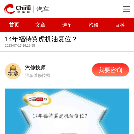
汽车
首页
文章
选车
汽修
百科
14年福特翼虎机油复位？
2023-07-17 16:18:55
汽修技师
我要咨询
汽车维修技师