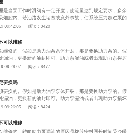
理
插进小孔使劲顶； 3、拆掉弹簧卡后，把后盖磕下，拆轴上面
理是当泵工作时滑阀有一定开度，使流量达到规定要求，多余
卡环拆掉泵轴和皮带轮就能一起抽出来。
吸烟腔内。若油路发生堵塞或意外事故，使系统压力超过泵的
安全阀打开，滑阀全部开启，所有压力油均回到吸油腔，对系
 09:42:06
阅读：8428
。 转向助力泵的拆卸方法是： 1、拆掉助力泵油壶，用手就可
用工具拆掉底下面的弹簧卡，壳体下面有个小孔，用工具插进小
不可以维修
拆掉弹簧卡后，把后盖磕下，拆轴上面的小卡环； 4、卡环拆掉
以维修的。假如是助力油泵泵体开裂，那是要换助力泵的。假
一起抽出来。
处漏油，更换新的油封即可。助力泵漏油或者出现助力泵损坏
响，需及时进行配件的更换，车辆转向时出现异响、有卡顿、
 09:28:07
阅读：8477
助力泵出现故障所导致的。 转向助力泵的拆卸方法是： 1、拆
手就可以拔下来； 2、用工具拆掉底下面的弹簧卡，壳体下面
定要换吗
插进小孔使劲顶； 3、拆掉弹簧卡后，把后盖磕下，拆轴上面
须要换的。假如是助力油泵泵体开裂，那是要换助力泵的。假
卡环拆掉泵轴和皮带轮就能一起抽出来。
处漏油，更换新的油封即可。助力泵漏油或者出现助力泵损坏
响，需及时进行配件的更换，车辆转向时出现异响、有卡顿、
 09:26:05
阅读：8424
助力泵出现故障所导致的。 转向助力泵的拆卸方法是： 1、拆
手就可以拔下来； 2、用工具拆掉底下面的弹簧卡，壳体下面
不可以维修
插进小孔使劲顶； 3、拆掉弹簧卡后，把后盖磕下，拆轴上面
以维修的。转向助力泵漏油的原因是橡胶密封圈长时间受冷暖