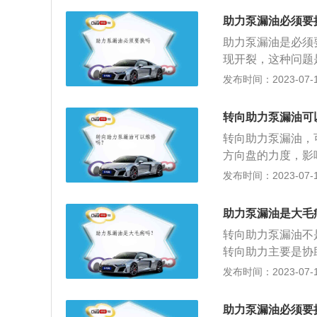
助力泵漏油必须要
助力泵漏油是必须
现开裂，这种问题
决，车辆的助力泵
发布时间：2023-07-17
用时注意选择正确
命；2、经常检查
转向助力泵漏油可
力油，车主在自行
转向助力泵漏油，
在重新启动时，不
方向盘的力度，影
其他油液达到正常
和经济性能。如果
发布时间：2023-07-17
运转是否正常，有
处漏油，则更换新
故障。助力泵作用
件。异常噪音、卡
车辆的性能。车辆
助力泵漏油是大毛
力，第二类是电动
转向助力泵漏油不
或者三年需要更换
转向助力主要是协
车型保养手册），
度。助力转向在汽
发布时间：2023-07-17
转向会变得沉重，
响转向时没有助力
转向油是否不足。
助力泵主要分为转
助力泵漏油必须要