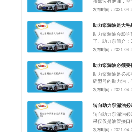
接部位有泄漏，空
无压力，油不符合
发布时间：2021-04-27
排除方法：用酒精
入，检修助力油泵
助力泵漏油是大毛
助力泵漏油会影响
了。助力泵简介：
力泵作为汽车转向
发布时间：2021-04-25
直径较大的真空腔
隔成两部份，一部
助力泵漏油必须要
助力泵漏油是必须
确型号的助力油，
助力油的使用情况
发布时间：2021-04-25
加注助力油时必须
要立即满负荷工作
转向助力泵漏油必
工作状态再行车；
转向助力泵漏油必
无冲击或噪音，助
果仅仅是油管接口
都会造成助力泵异
发布时间：2021-04-25