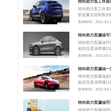
转向助力泵工作原
有个小孔，用工具
转向助力泵工作原
的小卡环； 4、
的流量又回到泵的
最大工作压力时，
发布时间：2021-03-19
统起安全保护作用
以拔下来； 2、
转向助力泵漏油可
孔使劲顶； 3、
转向助力泵漏油可
泵轴和皮带轮就能
如仅仅是油管接口
都会造成助力泵异
发布时间：2021-03-19
转向变重都是转向
掉助力泵油壶，用
转向助力泵漏油一
有个小孔，用工具
转向助力泵漏油必
的小卡环； 4、
如仅仅是油管接口
都会造成助力泵异
发布时间：2021-03-19
转向变重都是转向
掉助力泵油壶，用
转向助力泵漏油可
有个小孔，用工具
转向助力泵漏油可