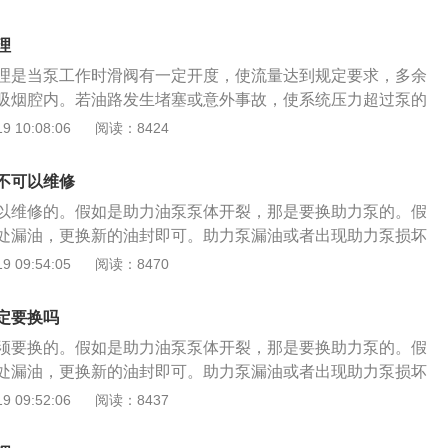
助力泵出现故障所导致的。转向助力泵的拆卸方法如下：1、
用手就可以拔下来；2、用工具拆掉底下面的弹簧卡，壳体下
理
具插进小孔使劲顶；3、拆掉弹簧卡后，把后盖磕下，拆轴上
理是当泵工作时滑阀有一定开度，使流量达到规定要求，多余
卡环拆掉泵轴和皮带轮就能一起抽出来。
吸烟腔内。若油路发生堵塞或意外事故，使系统压力超过泵的
安全阀打开，滑阀全部开启，所有压力油均回到吸油腔，对系
 10:08:06
阅读：8424
。 转向助力泵的拆卸方法是： 1、拆掉助力泵油壶，用手就可
用工具拆掉底下面的弹簧卡，壳体下面有个小孔，用工具插进小
不可以维修
拆掉弹簧卡后，把后盖磕下，拆轴上面的小卡环； 4、卡环拆掉
以维修的。假如是助力油泵泵体开裂，那是要换助力泵的。假
一起抽出来。
处漏油，更换新的油封即可。助力泵漏油或者出现助力泵损坏
响，需及时进行配件的更换，车辆转向时出现异响、有卡顿、
 09:54:05
阅读：8470
助力泵出现故障所导致的。 转向助力泵的拆卸方法是： 1、拆
手就可以拔下来； 2、用工具拆掉底下面的弹簧卡，壳体下面
定要换吗
插进小孔使劲顶； 3、拆掉弹簧卡后，把后盖磕下，拆轴上面
须要换的。假如是助力油泵泵体开裂，那是要换助力泵的。假
卡环拆掉泵轴和皮带轮就能一起抽出来。
处漏油，更换新的油封即可。助力泵漏油或者出现助力泵损坏
响，需及时进行配件的更换，车辆转向时出现异响、有卡顿、
 09:52:06
阅读：8437
助力泵出现故障所导致的。 转向助力泵的拆卸方法是： 1、拆
手就可以拔下来； 2、用工具拆掉底下面的弹簧卡，壳体下面