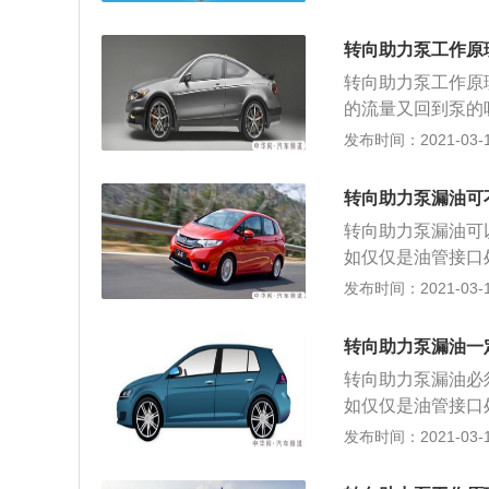
转向变重都是转向
拆掉助力泵油壶，
转向助力泵工作原
面有个小孔，用工
转向助力泵工作原
面的小卡环；4、
的流量又回到泵的
最大工作压力时，
发布时间：2021-03-19
统起安全保护作用
以拔下来； 2、
转向助力泵漏油可
孔使劲顶； 3、
转向助力泵漏油可
泵轴和皮带轮就能
如仅仅是油管接口
都会造成助力泵异
发布时间：2021-03-19
转向变重都是转向
掉助力泵油壶，用
转向助力泵漏油一
有个小孔，用工具
转向助力泵漏油必
的小卡环； 4、
如仅仅是油管接口
都会造成助力泵异
发布时间：2021-03-19
转向变重都是转向
掉助力泵油壶，用