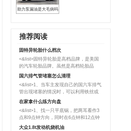
助力泵漏油是大毛病吗
推荐阅读
固特异轮胎什么档次
<&list>固特异轮胎是高档品牌，是美国
的汽车轮胎品牌。虽然是高档轮胎品
牌，但是中高低端的轮胎都有生产，这
国六排气管堵塞怎么清理
也是为了更好的开拓市场。
<&list>1、当车主发现自己的国六车排气
管出现堵塞的情况时，可以利用铁丝或
者是细棍，直接将杂物给取出来，如果
在家拿什么练方向盘
堵塞情况比较严重，也可以采取应急措
<&list>1、找一只平底锅，把两耳看作3
施。 <&list>2、直接利用木棍将所有的
点和9点钟方向，同时在6点钟和12点钟
杂物推到排气管里面的位置处，然后将
方向做一个标记。 <&list>2、双手握住
三元催化器拆解开，就可以将堵塞的东
大众1.8t发动机烧机油