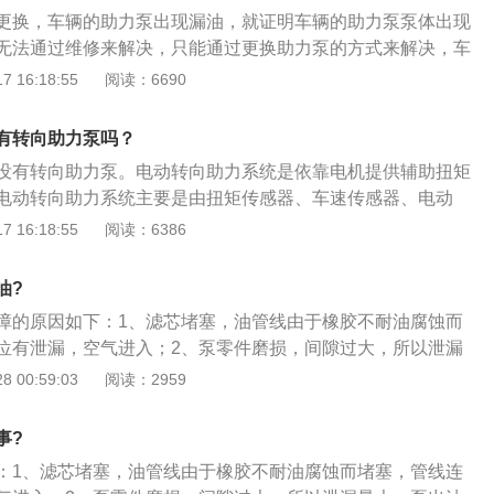
的“心脏”位； 2、而刹车助力泵是一个直径较大的真空腔体，内
更换，车辆的助力泵出现漏油，就证明车辆的助力泵泵体出现
推杆的膜片（或活塞）； 3、将腔体隔成两部份，一部份与大
无法通过维修来解决，只能通过更换助力泵的方式来解决，车
通过管道与发动机进气管相连。
到车辆行车安全。相关介绍如下：1、车辆行驶4万管理或者是
 16:18:55
阅读：6690
换一次转向助力油，转向助力油长期得不到更换，会导致车辆
现故障。2、车辆的转向会变沉，严重情况会导致车辆转向失
有转向助力泵吗？
辆保养的时候，要检查转向助力油是否缺少。
没有转向助力泵。电动转向助力系统是依靠电机提供辅助扭矩
电动转向助力系统主要是由扭矩传感器、车速传感器、电动
子控制单元等部件组成。以下是转向助力的扩展资料：1、汽
 16:18:55
阅读：6386
汽车使用的转向助力系统经历了四个发展阶段，从最初的机械
到液压转向助力系统，又出现电子控制液压转向助力系统和电
油?
2、电动助力转向，电动机只需在转向的时候参与助力，并不
障的原因如下：1、滤芯堵塞，油管线由于橡胶不耐油腐蚀而
以减少汽车的能耗。电动转向助力系统同时可以降低汽车的燃
位有泄漏，空气进入；2、泵零件磨损，间隙过大，所以泄漏
力转向可以降低燃油消耗2.5%，在转向时可以降低5.5%燃油
力，油不符合规定，粘度过大，叶片滑动阻力大，储油罐内油
 00:59:03
阅读：2959
方法：用酒精清洗过滤器，更换管路，检查、紧固各连接部
，检修助力油泵，更换磨损严重的零件。
事?
：1、滤芯堵塞，油管线由于橡胶不耐油腐蚀而堵塞，管线连