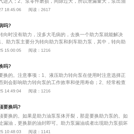
气进入；2、泵零件磨损，间隙过大，所以泄漏量大，泵出油
规定，粘度过大，叶片滑动阻力大，储油罐内油面过低；3、
 18:45:06
阅读：2617
清洗过滤器，更换管路，检查、紧固各连接部位，防止空气进
，更换磨损严重的零件。
病吗?
转向时没有助力，没多大毛病的，去换一个助力泵就能解决
1、助力泵主要分为转向助力泵和刹车助力泵，其中，转向助
的动力源，是转向系统的“心脏”部位；2、而刹车助力泵是一个
 15:00:05
阅读：1216
体，内部有一个中部装有推杆的膜片（或活塞）；3、将腔体
份与大气相通，另一部份通过管道与发动机进气管相连。
换吗?
要换的。注意事项：1、液压助力转向泵在使用时注意选择正
否则会影响助力转向泵的工作效率和使用寿命；2、经常检查
，使用的助力油必须保持清洁。定期更换助力油，车主在自行
 14:49:04
阅读：1216
备有过滤装置；3、汽车若较长时间停驶，在重新起动时，不
，至少应空载运转10分钟时间，待助力油及其他油液达到正常
须要换吗?
4、操纵汽车转向时留意观察助力转向系统运转是否正常，有
须要换的。如果是助力油泵泵体开裂，那是要换助力泵的。如
力油路有无渗漏现象，以便及时发现并排除故障。
处漏油，更换新的油封即可。助力泵漏油或者出现助力泵损坏
响，需及时进行配件的更换，车辆转向时出现异响、有卡顿、
 10:48:03
阅读：1141