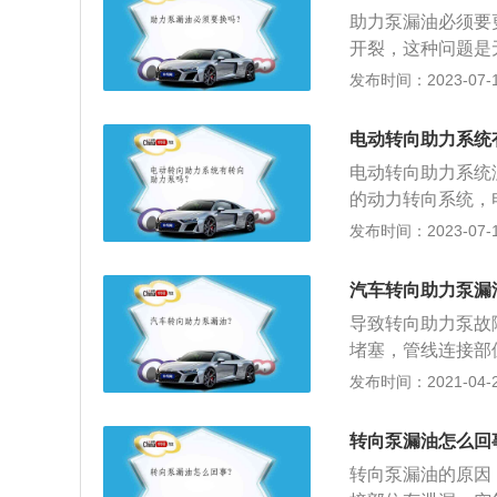
力源，是转向系统
助力泵漏油必须要
部有一个中部装有
开裂，这种问题是
气相通，另一部份
辆的助力泵是关系
发布时间：2023-07-17
是用三年的时间更
的转向，助力泵出
电动转向助力系统
灵，同时在每次车
电动转向助力系统
的动力转向系统，
机、减速机构和电
发布时间：2023-07-17
车的发展历程中，
转向助力系统发展
汽车转向助力泵漏
动转向助力系统。
导致转向助力泵故
是持续性工作，可
堵塞，管线连接部
油消耗。3、电动助
量大，泵出油无压
发布时间：2021-04-28
消耗。
面过低；3、排除
位，防止空气进入
转向泵漏油怎么回
转向泵漏油的原因