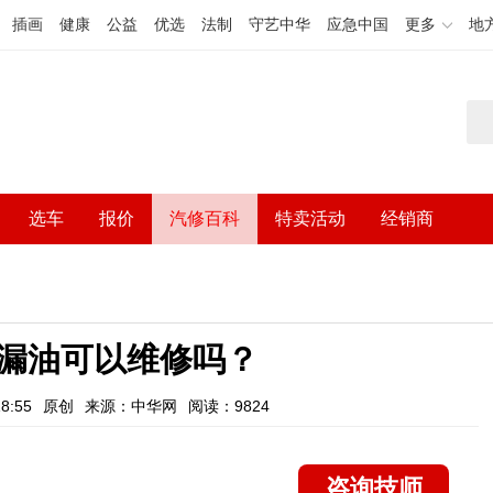
插画
健康
公益
优选
法制
守艺中华
应急中国
更多
地
选车
报价
汽修百科
特卖活动
经销商
漏油可以维修吗？
8:55
原创
来源：中华网
阅读：9824
咨询技师