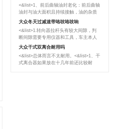
平底锅两耳，然后往左打半圈、一圈、
西取出来。但如果是因为积碳过多引起
<&list>1、前后曲轴油封老化：前后曲轴
一圈半的练习，往右同样也要打相同的
的堵塞，就需要将三元催化器泡在草酸
油封与油大面积且持续接触，油的杂质
圈数。 <&list>3、最后强调要反复练
中进行清洗。 <&list>3、也可以利用清
和发动机内持续温度变化使其密封效果
习，这样就可以形成肌肉记忆，在真实
大众冬天过减速带咯吱咯吱响
洗剂对堵塞的情况得到解决，将清洗剂
逐渐减弱，导致渗油或漏油。<&list>2、
驾驶车辆时，不需要记忆也能打好方
放在燃油箱中，与燃油混合后，车辆启
<&list>1.转向器拉杆头有较大间隙，判
活塞间隙过大：积碳会使活塞环与缸体
向。
动时，就可以和汽油一起进入到燃烧
断间隙需要专用仪器和工具，车主本人
的间隙扩大，导致机油流入燃烧室中，
室，最后形成废气排出，就可以让三元
无法制作，需要将车辆送到修理厂或4s
造成烧机油。<&list>3、机油粘度。使用
大众干式双离合耐用吗
催化器得到清洗，排气管堵塞的情况就
店；<&list>2.车辆半轴套管防尘罩破
机油粘度过小的话，同样会有烧机油现
<&list>总体而言不太耐用。<&list>1、干
能够得到解决。
裂，破裂后会出现漏油现象，使半轴磨
象，机油粘度过小具有很好的流动性，
式离合器如果放在十几年前还比较耐
损严重，磨损的半轴容易损坏，产生异
容易窜入到气缸内，参与燃烧。<&list>
用，但是由于现在的汽车发动机动力输
响；<&list>3.稳定器的转向胶套和球头
4、机油量。机油量过多，机油压力过
出越来越高，使得干式离合器散热不足
老化，一般是使用时间过长造成的。解
大，会将部分机油压入气缸内，也会出
的缺陷也逐渐暴露出来。<&list>2、由于
决方法是更换新的质量好的转向橡胶套
现烧机油。<&list>5、机油滤清器堵塞：
干式双离合的工作环境暴露在空气中，
和球头。
会导致进气不畅，使进气压力下降，形
而离合器的散热也是通离合器罩上面的
成负压，使机油在负压的情况下吸入燃
几个小孔来进行散热。但是在行驶过程
烧室引起烧机油。<&list>6、正时齿轮或
中变速箱需要换挡，就不得不使得离合
链条磨损：正时齿轮或链条的磨损会引
器频繁工作。<&list>3、长时间的低速行
起气阀和曲轴的正时不同步。由于轮齿
驶以及过于频繁的启停，导致离合器的