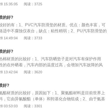
摸上去比较软，清洗后容易起毛，而且清洗几次之后会变形，
 15:35:05
阅读：3725
表面深陷下去，影响舒适性，为避免滑动建议经常更换；2、p
料脚垫）：优点：是容易清洗。缺点：冬天容易变硬，会滑动，
质的好?
量不可控，味道重，橡胶脚垫：橡胶脚垫跟塑料脚垫一样，清
较好的有：1、PVC汽车防滑垫的材质。优点：颜色丰富，可
质地脚垫在温度变化比较大的情况下不那么容易变形，冬夏使
格适中不腐蚀仪表台，缺点：粘性稍弱；2、PU汽车防滑垫的
绒脚垫：有绒质和纯羊毛两种。手工产品，价格一般较高，不
强，环保，缺点：颜色只能做丝印1--2种颜色；3、硅胶汽车防
 14:49:04
阅读：3733
垫：例如立体脚垫，清洗方便，缺点是不吸水、吸尘，隔音不
：粘性强，环保，缺点：价格很高，颜色只能做丝印1--2种颜
都有防滑底钉，能够防止使用过程中的滑动，而表层则为丝
泡汽车防滑垫。优点：价格便宜，缺点：防滑性较弱，颜色只能
尘和泥沙，吸污能力强，能长久保持车内清洁，一年四季都适
质的好?
胶汽车防滑垫。优点：粘性强，价格便宜，缺点：有注料水
脚垫清洗很简单，在洗车的时候，用水枪清洗一下就可以了。
热棉材质的比较好：1、汽车防晒垫子是对汽车有保护作用
颜色简单丝印。
有不少，例如众鑫、金道福等。
性的在外晒着，汽车内部的温度过高，会增加汽车故障的风
和紫外线指数攀升，需要使用汽车防晒垫对汽车进行防晒工
 13:42:04
阅读：3620
种便利的代步工具，随着经济的发展基本上每个人家里都会有
夏天的时候对汽车进行防晒尤为重要；3、这个时候汽车防晒
质好?
工具，能起到避免汽车内温度过高的作用，无论是对车，还是
氨酯材质的比较好，原因如下：1、聚氨酯材料是目前世界上
，都非常重要。
料，它由异氰酸酯（单体）和羟基化合物组成；2、由于氨基
于非极性基团，具有良好的耐油性、韧性、耐磨性、耐老化性
 03:53:03
阅读：3301
阳垫的作用是为了保护中控台免受阳光直射造成的裂纹老化等