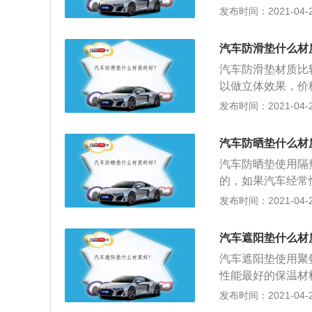
格便宜。缺点是：
发布时间：2021-04-28
导致脚踩上去脚垫
vc脚垫（或称塑
汽车防滑垫什么材
部分产品原材料质
汽车防滑垫材质比
洗都很方便。橡胶
以做立体效果，价
用都适宜；3、呢
材质。优点：粘性
发布时间：2021-04-28
容易打理。皮革脚
滑垫的材质。优点
好丝圈脚垫：底部
色；4、PVC发
状，能吸收各种灰
汽车防晒垫什么材
简单丝印；5、橡
合使用。而且丝圈
汽车防晒垫使用隔
口，不是很美观，
丝圈做的好的牌子
的，如果汽车经常
险，而近年来气温
发布时间：2021-04-28
作；2、汽车是一
那么一台汽车，而
汽车遮阳垫什么材
垫就是非常必要的
汽车遮阳垫使用聚
对驾驶车的人来说
性能最好的保温材
酸基极性强，不溶
发布时间：2021-04-28
和粘附性；3、遮