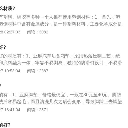
发热，还会降低车内温度，间接改善汽车空调的使用。
么材质?
有塑钢、橡胶等多种，个人推荐使用塑钢材料：1、首先，塑
塑钢材料中含有金属成分，是一种塑料材料，主要化学成分是
用于一种新型材料中；2、材料性能优良，易于加工，应用广
 02:27:03
阅读：3082
、弹性、耐腐蚀等物理性能，抗老化性能优异，常用作铜、
的最佳替代品；3、汽车用品行业在使用塑钢时，对材料的要
好?
型的是发动机底盘脚手架、汽车油箱等已被广泛使用；4、进
好的材质有：1、亚麻汽车后备箱垫，采用热熔压制工艺，绝
发动机护板是采用塑料材料制成的，如奔驰、宝马、路虎等品
和底料融为一体，牢靠不易剥离，独特的防滑钉设计，不易滑
的特点是安全，不会影响发动机下沉；无共振噪音，行驶安静
纤维，耐磨、耐用，不藏匿泥沙，清洗极方便；2、PVC汽车
 19:53:04
阅读：2687
省油。
温丝圈植入技术，无胶水，绝无异味散发，耐脏、防震、防移
用环保材料；3、橡胶汽车后备箱垫，材质采用橡胶，超强韧
?
磨、防水防滑、易清洗。
的有：1、亚麻脚垫，价格最便宜，一般在30元至40元。脚垫
洗后容易起毛，而且清洗几次之后会变形，导致脚踩上去脚垫
响舒适性。由于这种材质汽车脚垫价格低廉，使用时间长之
 18:41:04
阅读：2571
高的夏天，容易产生异味；2、脚垫，比亚麻价格稍高的是塑
脚垫一般为50元到100元，最大优点是容易清洗。塑料脚垫拆
的好?