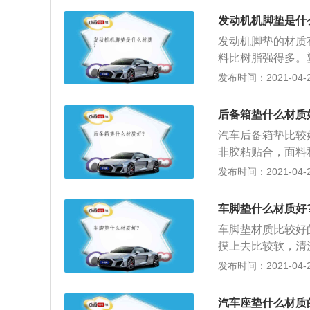
损坏，中控台不会
发动机机脚垫是什
发动机脚垫的材质
料比树脂强得多。
聚氯乙烯，广泛应
发布时间：2021-04-28
泛，因其具有刚性
锌、铝等有色金属
后备箱垫什么材质
求相对较高，最典
汽车后备箱垫比较
口的高挡轿车原装
非胶粘贴合，面料
牌车型。塑钢护板
动，表面采用强化
发布时间：2021-04-27
舒适；重量轻，更
后备箱垫，独有高
动，柔软舒适，采
车脚垫什么材质好
性，经久耐用、耐
车脚垫材质比较好
摸上去比较软，清
表面深陷下去，影
发布时间：2021-04-27
后，尤其在温度较
料材质脚垫，这种
汽车座垫什么材质