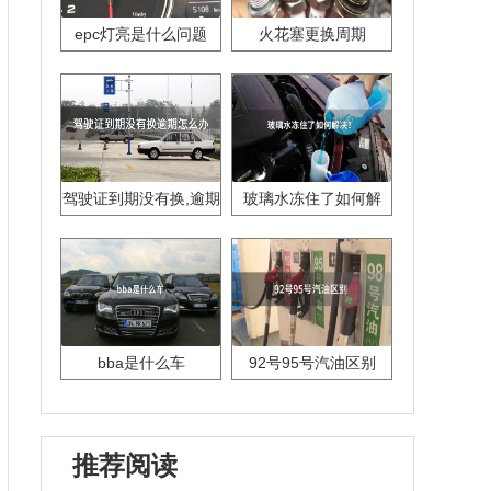
epc灯亮是什么问题
火花塞更换周期
驾驶证到期没有换,逾期
玻璃水冻住了如何解
怎么办??
决？
bba是什么车
92号95号汽油区别
推荐阅读