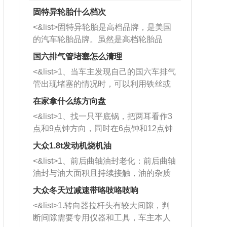
固特异轮胎什么档次
<&list>固特异轮胎是高档品牌，是美国
的汽车轮胎品牌。虽然是高档轮胎品
牌，但是中高低端的轮胎都有生产，这
国六排气管堵塞怎么清理
也是为了更好的开拓市场。
<&list>1、当车主发现自己的国六车排气
管出现堵塞的情况时，可以利用铁丝或
者是细棍，直接将杂物给取出来，如果
在家拿什么练方向盘
堵塞情况比较严重，也可以采取应急措
<&list>1、找一只平底锅，把两耳看作3
施。 <&list>2、直接利用木棍将所有的
点和9点钟方向，同时在6点钟和12点钟
杂物推到排气管里面的位置处，然后将
方向做一个标记。 <&list>2、双手握住
三元催化器拆解开，就可以将堵塞的东
大众1.8t发动机烧机油
平底锅两耳，然后往左打半圈、一圈、
西取出来。但如果是因为积碳过多引起
<&list>1、前后曲轴油封老化：前后曲轴
一圈半的练习，往右同样也要打相同的
的堵塞，就需要将三元催化器泡在草酸
油封与油大面积且持续接触，油的杂质
圈数。 <&list>3、最后强调要反复练
中进行清洗。 <&list>3、也可以利用清
和发动机内持续温度变化使其密封效果
习，这样就可以形成肌肉记忆，在真实
大众冬天过减速带咯吱咯吱响
洗剂对堵塞的情况得到解决，将清洗剂
逐渐减弱，导致渗油或漏油。<&list>2、
驾驶车辆时，不需要记忆也能打好方
放在燃油箱中，与燃油混合后，车辆启
<&list>1.转向器拉杆头有较大间隙，判
活塞间隙过大：积碳会使活塞环与缸体
向。
动时，就可以和汽油一起进入到燃烧
断间隙需要专用仪器和工具，车主本人
的间隙扩大，导致机油流入燃烧室中，