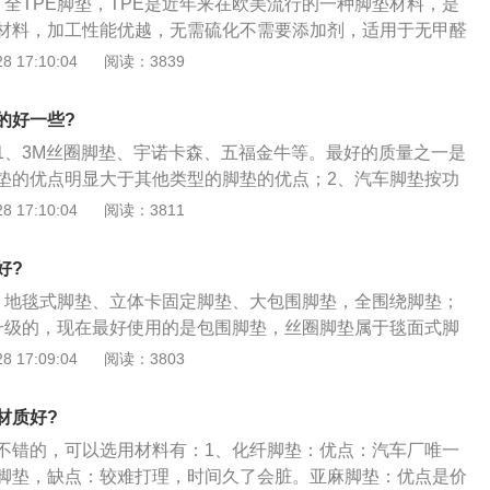
汽车坐垫的优点是价格相对便宜。因为是人工模仿，成本也很
、全TPE脚垫，TPE是近年来在欧美流行的一种脚垫材料，是
案在脚垫上任意雕琢，随意性可控性强。
0元以内可以选择更好的汽车坐垫。皮毛汽车坐垫的外观非常时
材料，加工性能优越，无需硫化不需要添加剂，适用于无甲醛
车用户，保暖性也很好，是冬天的好选择。
2、塑性好，弹性好，经久耐用，无异味，材料健康，国内厂
 17:10:04
阅读：3839
3W一家，海淘价格很贵；3、还有一种就是实木脚垫了，不管
背离了汽车脚垫的初衷，不过都是土豪的玩具，那些豪华MPV
的好一些?
上的。
1、3M丝圈脚垫、宇诺卡森、五福金牛等。最好的质量之一是
垫的优点明显大于其他类型的脚垫的优点；2、汽车脚垫按功
脚垫、专车车用型脚垫；3、根据形状可分为：平面脚垫、大
 17:10:04
阅读：3811
脚垫；4、按材料可分为：化纤脚垫、亚麻脚垫、PVC脚垫、
垫、皮革脚垫、丝圈脚垫。
好?
、地毯式脚垫、立体卡固定脚垫、大包围脚垫，全围绕脚垫；
升级的，现在最好使用的是包围脚垫，丝圈脚垫属于毯面式脚
车没有铺设胶，用全包围脚垫是最好的选择。
 17:09:04
阅读：3803
材质好?
不错的，可以选用材料有：1、化纤脚垫：优点：汽车厂唯一
脚垫，缺点：较难打理，时间久了会脏。亚麻脚垫：优点是价