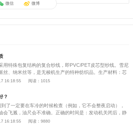
微信
微博
质
采用特殊包复结构的复合纱线，即PVC/PET皮芯型纱线。雪尼
派丝、纳米丝等，是无梭机生产的特种纺织品。生产材料：芯
工业长丝，皮层为耐老化，抗紫外线辐射的聚氯乙烯PVC材
 16:18:55
阅读：1015
成表面光滑、防水、防油、无毒、凉爽感的复合线。正品雪妮
有七大优点：1、随心剪裁、可适用于任何车型大包围中。2、
好？
无甲醛。3、经久耐用、超强耐磨。4、清洗方便，使用舒心。
间到了一定要在车冷的时候检查（例如，它不会整夜启动），
移。6、脚感软硬舒适。7、防火阻燃。
油会飞溅，油尺会不准确。正确的时间是：发动机关闭后，静
检查油尺。如果经常需要检查，可以在早上开车前检查，此时的
 16:18:55
阅读：9880
、检查油的地方检查油尺时，确保汽车的四个车轮停在同一水