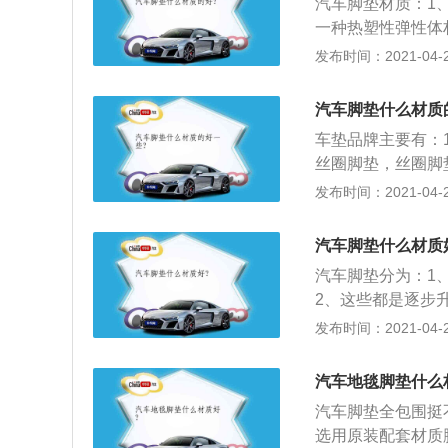
同。5、人造毛绒
汽车脚垫材质：1
时可以自己设计图
低。通常，100
一种热塑性弹性体
尚，适合年轻的汽
环保型汽车脚垫；
发布时间：2021-04-28
家不多，只生产在
是耐用还是防滑都
汽车脚垫什么材质
车型可以给后排装
车垫品牌主要有：
丝圈脚垫，丝圈脚
能可分为：通用型
发布时间：2021-04-28
包围脚垫、全包围
橡胶脚垫、呢绒脚
汽车脚垫什么材质
汽车脚垫分为：1
2、这些都是逐步
垫的一种；3、新
发布时间：2021-04-28
汽车地毯脚垫什么
汽车脚垫全包围挺
选用原装配套材质