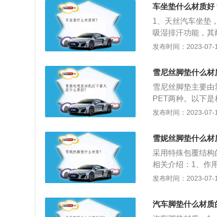
平高度，即前后左
车坐垫什么材质好
量结果不准确。一
1、天丝汽车坐垫
车能停下来，它基
吸湿排汗功能，其耐
油清洁度
车坐垫手感柔软舒
发布时间：2023-07-17
冬天使用，它不会
有必要考虑汽车座
雪尼丝脚垫什么材
味，也能产生负离
雪尼丝脚垫主要由
味，还能发出红外
PET两种。以下是
垫还有很好的放松
强度和化学稳定性
发布时间：2023-07-17
竹炭汽车坐垫需要
而PVC有很好的
PU皮革垫子的耐
垫：雪尼丝脚垫虽
了一段时间，他们
雪妮丝脚垫什么材
雪尼丝脚垫具备了
常高档。有时我们
采用特殊包覆结构
PU皮革是经常更
相关介绍：1、作
驶者来说，真皮汽
性。绒面类汽车脚
发布时间：2023-07-17
能很好的调节司机
听觉不受损伤。2
垫。亚麻垫的价格也
气的配饰更能促进
汽车脚垫什么材质
冲垫。如果在南方
灼烧面积大、材料