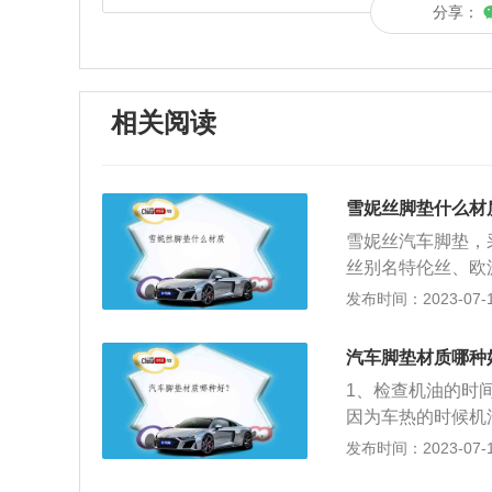
分享：
相关阅读
雪妮丝脚垫什么材
雪妮丝汽车脚垫，
丝别名特伦丝、欧
体采用高强度涤纶
发布时间：2023-07-17
料。经拉光冷却形
丝应用汽车脚垫上
汽车脚垫材质哪种
环保材质无异味，
1、检查机油的时
5、安全防滑不偏
因为车热的时候机
置15分钟，然后
发布时间：2023-07-17
油位也很准确。2