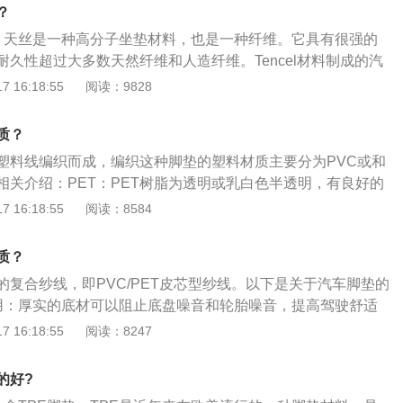
右没有倾斜。一旦车身倾斜，油底壳中的油位将发生变化，测
？
个相对简单的判断方法是停车时不要将手刹拉到空档。如果汽
，天丝是一种高分子坐垫材料，也是一种纤维。它具有很强的
本上是水平的。当然，最好避免左右倾斜。如何识别发动机机
久性超过大多数天然纤维和人造纤维。Tencel材料制成的汽
适，具有良好的表面光滑度、强度、吸湿性和透气性。如果在
 16:18:55
阅读：9828
感到冷。这种材料是四季汽车座垫。有这么多种类的垫子。没
垫的品牌。2、多孔结构的竹炭车垫能有效吸收车内各种异
质？
子净化空气，保持车内空气清新。它不仅可以消除车内的异
塑料线编织而成，编织这种脚垫的塑料材质主要分为PVC或和
线，很好地促进血液循环，消除驾驶疲劳。此外，竹炭汽车坐
相关介绍：PET：PET树脂为透明或乳白色半透明，有良好的
身体的效果。司机和乘客都非常放松和舒适。需要注意的是，
，多用于电子电器上，比如：灯罩、灯座或继电器上。PVC：
 16:18:55
阅读：8584
定期暴露在阳光下，以保持坐垫新鲜。3、PU真皮汽车坐垫。
耐腐蚀性，多用于建材，如：板材、管材、玩具、文具等。脚
磨性非常好。我相信使用过PU皮靠垫的朋友都知道，即使使用
是塑料编织而成，但因材质本身的稳定性和强度上的表现，让
仍然有一种全新的感觉。不仅耐磨，PU皮汽车坐垫也会显得非
质？
无毒无味、防油防水、耐磨抗老化和容易清洗等优点。
想知道是选择PU真皮汽车坐垫还是真皮汽车坐垫。一般来说，
的复合纱线，即PVC/PET皮芯型纱线。以下是关于汽车脚垫的
换汽车座垫的车主的好选择。对于想要选择一个稳定和氛围的驾
用：厚实的底材可以阻止底盘噪音和轮胎噪音，提高驾驶舒适
车坐垫将更加优雅和美观。4、亚麻汽车坐垫，亚麻汽车坐垫
垫还可以将剩余的噪音和车内音响回音等彻底吸附干净，保护
 16:18:55
阅读：8247
的体温。如果你长时间开车，这确实是一个很好的选择汽车坐
、加工生产：车辆销售时都会配套有脚垫的赠送，所以美观大
很低。一般来说，你可以花大约200-300英镑来选择一个缓
销量。市场上多数的脚垫都是经过电烫的工艺加工，弊端在于
的好?
使用，这种垫子仍然很好，因为南方的季节性气候没有什么不
损伤比例大。新兴起的激光雕刻技术既解决了灼伤的难题，同