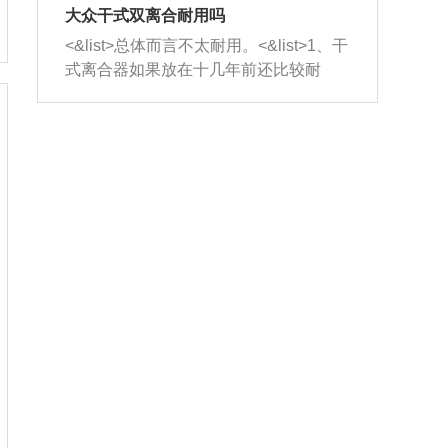
室，最后形成废气排出，就可以让三元
无法制作，需要将车辆送到修理厂或4s
造成烧机油。<&list>3、机油粘度。使用
大众干式双离合耐用吗
催化器得到清洗，排气管堵塞的情况就
店；<&list>2.车辆半轴套管防尘罩破
机油粘度过小的话，同样会有烧机油现
<&list>总体而言不太耐用。<&list>1、干
能够得到解决。
裂，破裂后会出现漏油现象，使半轴磨
象，机油粘度过小具有很好的流动性，
式离合器如果放在十几年前还比较耐
损严重，磨损的半轴容易损坏，产生异
容易窜入到气缸内，参与燃烧。<&list>
用，但是由于现在的汽车发动机动力输
响；<&list>3.稳定器的转向胶套和球头
4、机油量。机油量过多，机油压力过
出越来越高，使得干式离合器散热不足
老化，一般是使用时间过长造成的。解
大，会将部分机油压入气缸内，也会出
的缺陷也逐渐暴露出来。<&list>2、由于
决方法是更换新的质量好的转向橡胶套
现烧机油。<&list>5、机油滤清器堵塞：
干式双离合的工作环境暴露在空气中，
和球头。
会导致进气不畅，使进气压力下降，形
而离合器的散热也是通离合器罩上面的
成负压，使机油在负压的情况下吸入燃
几个小孔来进行散热。但是在行驶过程
烧室引起烧机油。<&list>6、正时齿轮或
中变速箱需要换挡，就不得不使得离合
链条磨损：正时齿轮或链条的磨损会引
器频繁工作。<&list>3、长时间的低速行
起气阀和曲轴的正时不同步。由于轮齿
驶以及过于频繁的启停，导致离合器的
或链条磨损产生的过量侧隙，使得发动
温度不断升高，而低速行驶时空气流动
机的调节无法实现：前一圈的正时和下
效率不高，无法将离合器中的热量有效
一圈可能就不一样。当气阀和活塞的运
的带走，导致离合器内部的温度不断升
动不同步时，会造成过大的机油消耗。
高，加速离合器的磨损。
解决方法：更换正时齿轮或链条。<&list
>7、内垫圈、进风口破裂：新的发动机
设计中，经常采用各种由金属和其他材