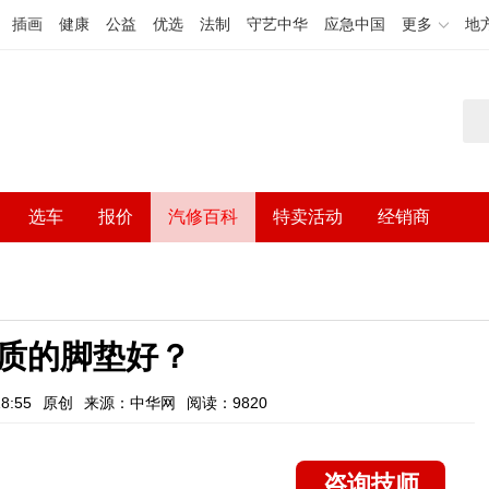
插画
健康
公益
优选
法制
守艺中华
应急中国
更多
地
选车
报价
汽修百科
特卖活动
经销商
质的脚垫好？
8:55
原创
来源：中华网
阅读：9820
咨询技师