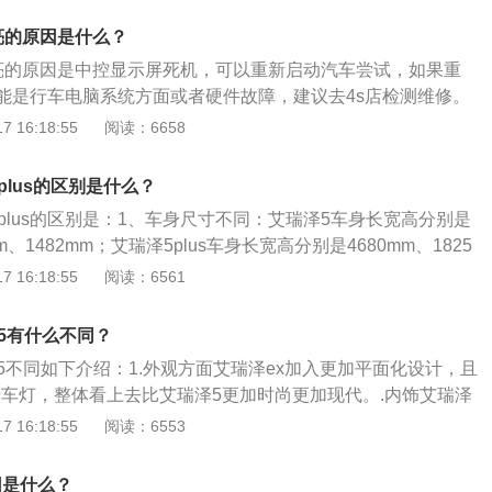
见。因为现在轿车所用的制冷剂渗透性强。所以对系统的密封
常使用。拓展资料：汽车中控屏幕出现不亮的现象，很大可能
，在制冷工作管道或工作阀稍有泄漏就会造成的制冷不足的故
亮的原因是什么？
良，需要及时检查一下线路是否出现虚接的情况。如果有自然
亮的原因是中控显示屏死机，可以重新启动汽车尝试，如果重
屏，这时候只要将其虚接的部位连接完好即可。
能是行车电脑系统方面或者硬件故障，建议去4s店检测维修。
观致5S1.6TGDI领先型为例，其车身尺寸是长4600mm、宽186
 16:18:55
阅读：6658
m。这款车搭载了1.6t涡轮增压发动机，最大功率是145kw，最
，油箱容积是55升，与其匹配的是7挡双离合变速箱。
plus的区别是什么？
plus的区别是：1、车身尺寸不同：艾瑞泽5车身长宽高分别是
mm、1482mm；艾瑞泽5plus车身长宽高分别是4680mm、1825
。2、变速箱类型不同：艾瑞泽5搭载了5挡手动变速箱；艾瑞泽5p
 16:18:55
阅读：6561
级变速箱。艾瑞泽5和艾瑞泽5plus前悬架均是麦弗逊式独立悬
力梁式非独立悬架。
5有什么不同？
5不同如下介绍：1.外观方面艾瑞泽ex加入更加平面化设计，且
间行车灯，整体看上去比艾瑞泽5更加时尚更加现代。.内饰艾瑞泽
操控性能更好，艾瑞泽ex改变较大，无论是外在或内在还是配置
 16:18:55
阅读：6553
ex采用全新的前包围设计，雾灯区域、LED日行行车灯也进行
身和车尾上，艾瑞泽ex只进行一些细小改动，整体与艾瑞泽5
因是什么？