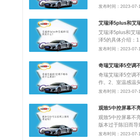
其虚接的部位连接
发布时间：2023-07-17
trument-p
仪表盘、框架式仪
艾瑞泽5plus和
明，亦可附接控制
艾瑞泽5plus和
将各种仪表盘组合
泽5的具体介绍：
轻人的审美。艾瑞泽
发布时间：2023-07-17
大，所以艾瑞泽5
面：艾瑞泽5PL
奇瑞艾瑞泽5空调
盗。
奇瑞艾瑞泽5空调
作。2、室温感温
后停机一样）。3
发布时间：2023-07-17
排温过高或高压过
内机会结露。4、
观致5中控屏幕不
合器压板与皮带盘
观致5中控屏幕不
象。倘若蒸发器表
版本过于陈旧而导
然，倘若压缩机磨
线路老化造成的黑
发布时间：2023-07-17
统：空调制冷系统
件松动；5、如果