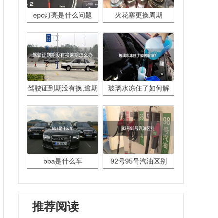
epc灯亮是什么问题
火花塞更换周期
驾驶证到期没有换,逾期
玻璃水冻住了如何解
怎么办??
决？
bba是什么车
92号95号汽油区别
推荐阅读