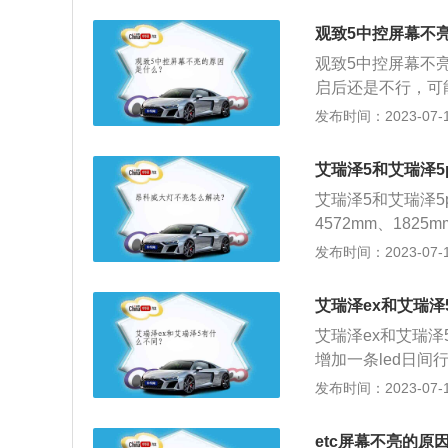
性出现问题较为多
的用电设备无法正
性要求也相应较高
观致5中控屏幕不
是因为线路接触不
障现象。
观致5中控屏幕不
会导致中控屏幕黑
启后还是不行，可
以观致5的2019款
发布时间：2023-07-17
9mm、高1658m
大扭矩是290nm
艾瑞泽5和艾瑞泽5
艾瑞泽5和艾瑞泽5
4572mm、1825
mm、1490mm
发布时间：2023-07-17
lus搭载了9挡无
架，后悬架均是扭
艾瑞泽ex和艾瑞泽
艾瑞泽ex和艾瑞泽
增加一条led日
ex科技感更强，
发布时间：2023-07-17
2.外观上，艾瑞泽
重新设计，但在车
etc屏幕不亮的原