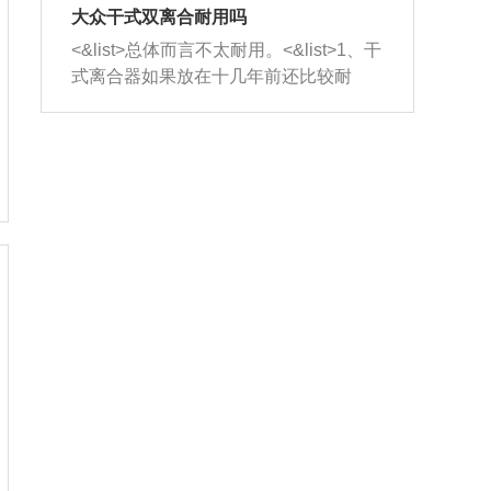
室，最后形成废气排出，就可以让三元
无法制作，需要将车辆送到修理厂或4s
造成烧机油。<&list>3、机油粘度。使用
大众干式双离合耐用吗
催化器得到清洗，排气管堵塞的情况就
店；<&list>2.车辆半轴套管防尘罩破
机油粘度过小的话，同样会有烧机油现
<&list>总体而言不太耐用。<&list>1、干
能够得到解决。
裂，破裂后会出现漏油现象，使半轴磨
象，机油粘度过小具有很好的流动性，
式离合器如果放在十几年前还比较耐
损严重，磨损的半轴容易损坏，产生异
容易窜入到气缸内，参与燃烧。<&list>
用，但是由于现在的汽车发动机动力输
响；<&list>3.稳定器的转向胶套和球头
4、机油量。机油量过多，机油压力过
出越来越高，使得干式离合器散热不足
老化，一般是使用时间过长造成的。解
大，会将部分机油压入气缸内，也会出
的缺陷也逐渐暴露出来。<&list>2、由于
决方法是更换新的质量好的转向橡胶套
现烧机油。<&list>5、机油滤清器堵塞：
干式双离合的工作环境暴露在空气中，
和球头。
会导致进气不畅，使进气压力下降，形
而离合器的散热也是通离合器罩上面的
成负压，使机油在负压的情况下吸入燃
几个小孔来进行散热。但是在行驶过程
烧室引起烧机油。<&list>6、正时齿轮或
中变速箱需要换挡，就不得不使得离合
链条磨损：正时齿轮或链条的磨损会引
器频繁工作。<&list>3、长时间的低速行
起气阀和曲轴的正时不同步。由于轮齿
驶以及过于频繁的启停，导致离合器的
或链条磨损产生的过量侧隙，使得发动
温度不断升高，而低速行驶时空气流动
机的调节无法实现：前一圈的正时和下
效率不高，无法将离合器中的热量有效
一圈可能就不一样。当气阀和活塞的运
的带走，导致离合器内部的温度不断升
动不同步时，会造成过大的机油消耗。
高，加速离合器的磨损。
解决方法：更换正时齿轮或链条。<&list
>7、内垫圈、进风口破裂：新的发动机
设计中，经常采用各种由金属和其他材