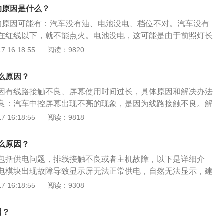
示屏的屏幕损坏导致的，建议要到汽车维修店或者是4s店做一
的原因是什么？
脑进行电器故障排除，如果出现难以修复的情况，必要时可以
的原因可能有：汽车没有油、电池没电、档位不对。汽车没有
3、供电的问题，可能是蓄电池亏电严重导致车辆上的用电设
在红线以下，就不能点火。电池没电，这可能是由于前照灯长
还有可能是因为蓄电池的电压不稳定造成的，建议使去4s店检
损耗或电池寿命到期造成的。一般建议在2年内及时更换电
 16:18:55
阅读：9820
压。4、车载显示屏老化：在使用的过程中车载显示屏会出现
灯、大功率音频、DVD等也是车辆电路故障的原因。检查汽车
线路都会有老化的迹象，在这种情况下也会导致屏幕黑屏，出
按喇叭就行了。档位不对。当自动停止启动时，档位必须置于
建议及时更换。5、如果仅仅是没有图像，车载显示屏还会有
么原因？
置于R档或D档，则不会着火。
显示器的电源插件松动，在这种情况下建议检查一下线束接
因有线路接触不良、屏幕使用时间过长，具体原因和解决办法
座松动的原因，建议要去4s点检查。总结：车载显示屏的屏幕
良：汽车中控屏幕出现不亮的现象，是因为线路接触不良。解
，在使用的过程中一定要注意，不要过度使用。
线路是否出现虚接的情况，将其虚接的部位连接完好即可。屏
 16:18:55
阅读：9818
屏幕使用时间过长，导致供电模块出现故障，不仅存在卡顿的
屏现象。解决办法是对供电模块进行检查并维修，合理安排使
么原因？
包括供电问题，排线接触不良或者主机故障，以下是详细介
电模块出现故障导致显示屏无法正常供电，自然无法显示，建
电模块。排线接触不良：排线接触存在短路、断路或者虚接，
 16:18:55
阅读：9308
建议检查接头是否存在氧化，接触不良。主机故障：显示屏本
或者使用寿命到期。可以尝试用新显示屏做测试，查看是否恢
因？