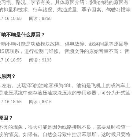
驶习惯、路况、季节有关。具体原因介绍：影响油耗的原因有
的排量和技术、行车路况、燃油质量、季节因素、驾驶习惯等
天、路况拥堵、山路较多、发动机本身排量较高、燃油质量不
 16:18:55
阅读：9258
的油耗会增加，如果驾驶技术较差，油耗会更高。开车省油的
猛踩油门。汽车刚起步，轻踩油门是比较省油的方法，让汽车
音响不响是什么原因？
速度，匀速行驶。每小时60--90公里的速度，是比较省油的
音响不响可能是功放模块故障、供电故障、线路问题等原因导
速行驶；怠速时间不宜过长。怠速时间过长，必然会增加油
4S店联系，进行检测与维修。 音频文件的原始音量不高： 音
，堵车超过5分钟，建议关闭发动机。
不高，音量也小。针对同一播放设备来说，一般不会小到跟蚊
 16:18:55
阅读：9193
查。 播放器的软件播放器的音量小： 软件播放器也要开到最
音，排查此项，如果是这个问题，请把音量开到合适。 电磁干
么原因？
较复杂，很多和电脑连接或不连接的电气设备都可能造成电磁干
L左右。艾瑞泽5的油箱容积为48L。油箱是飞机上的或汽车上
比较容易，就是声音特别小，缺不是一点音量没有；而且音量
是液压系统中储存液压油或液压液的专用容器，可分为开式油
变弱，音量会变得正常或比较大。或者，插拔一下音箱插头，
。以下是关于艾瑞泽5相关介绍：动力方面：艾瑞泽5搭载1。5
 16:18:55
阅读：8616
个可以排查一下。
最大功率为116马力，最大扭矩为141牛米，与之匹配的有5速
VT无级变速箱。车身尺寸方面：艾瑞泽5的长宽高分别为4572
原因？
、1482毫米，轴距为2670毫米。内饰方面：艾瑞泽5的内饰设计
不亮的现象，很大可能是因为线路接触不良，需要及时检查一
配备三幅式运动方向盘，集成多种快捷按键。
接的情况。如果有。自然会导致中控屏幕黑屏，这时候只要将