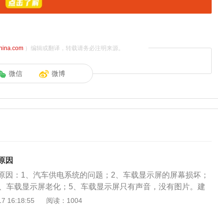
china.com
）编辑或翻译，转载请务必注明来源。
微信
微博
原因
原因：1、汽车供电系统的问题；2、车载显示屏的屏幕损坏；
4、车载显示屏老化；5、车载显示屏只有声音，没有图片。建
修理或者更换。车载显示屏不亮的具体原因及解决办法：1、汽
 16:18:55
阅读：1004
，可能是因为第三方软件与系统不匹配导致的。建议去4s店里