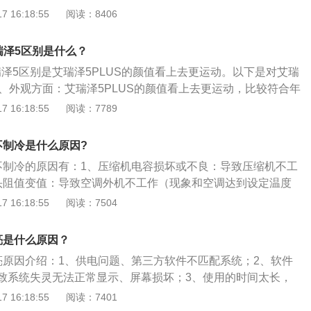
完好即可。关于汽车仪表盘的相关信息如下：简介：仪表盘ins
 16:18:55
阅读：8406
anel，用于安装仪表及有关装置的刚性平板或结构件。按型式分有屏式
表盘、通道式仪表盘、柜式仪表盘。作用：仪表盘可带外照
艾瑞泽5区别是什么？
台，有各种形式及规格，可按需要安装各种仪表，亦可按需要
艾瑞泽5区别是艾瑞泽5PLUS的颜值看上去更运动。以下是对艾瑞
成一个整体。
1、外观方面：艾瑞泽5PLUS的颜值看上去更运动，比较符合年
5PLUS比艾瑞泽5长了108mm，高度也高了8mm，块头更
 16:18:55
阅读：7789
PLUS的头部空间和腿部空间都得到了一定的加强。2、配置方
US多出了前排侧气囊，疲劳驾驶提醒，倒车影像，发动机电子防
不制冷是什么原因?
不制冷的原因有：1、压缩机电容损坏或不良：导致压缩机不工
头阻值变值：导致空调外机不工作（现象和空调达到设定温度
、内机或外机风扇损坏（电容坏的较多）：外机风扇坏表现为
 16:18:55
阅读：7504
高保护，内机风扇坏则表现为，内机结霜，外机一直工作，且
其他：诸如电源、电压过低使压缩机电离合器吸力下降或电离
亮是什么原因？
间有油污等现象，均会导致出现类似驱动带过松的“打滑”现
亮原因介绍：1、供电问题、第三方软件不匹配系统；2、软件
面结霜，吹风电机转速下降等问题，也会造成制冷量不足。当
致系统失灵无法正常显示、屏幕损坏；3、使用的时间太长，
损或阀门关闭不严，也会造成空调制冷量不足。5、制冷系
屏；4、没有图像，还有声音，那可能是导航显示器的电源插
 16:18:55
阅读：7401
出现的制冷不足、制冷效果变差等故障，一般是由于制冷密封
没声音没图像，应该是DVD坏；6、蓄电池亏电严重导致车辆上