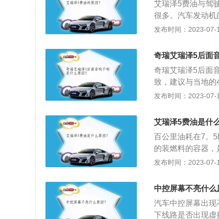
艾瑞泽5费油与驾
很多。汽车发动机
等。在冬天或者夏
发布时间：2023-07-17
好等情况下，汽车
小窍门：起步切忌
奇瑞艾瑞泽5后面
缓慢起步；保持合理
奇瑞艾瑞泽5后面
速度，尽量保持匀
致，建议与当地的
耗，特别是堵车时
乐文件本身码率就
发布时间：2023-07-17
子一样，可以不排
大，否则当然没声
艾瑞泽5费油是什
扰： 这条成因比
百公里油耗在7。5
扰，但是排查起来
的装燃料的容器，
不稳定，一旦干扰
箱和闭式油箱两种
发布时间：2023-07-17
可能音量正常，这
L自然吸气发动机，
手动变速箱或7速C
中控屏幕不亮什么
毫米、1825毫米
汽车中控屏幕出现
以简洁大方为主，
下线路是否出现虚