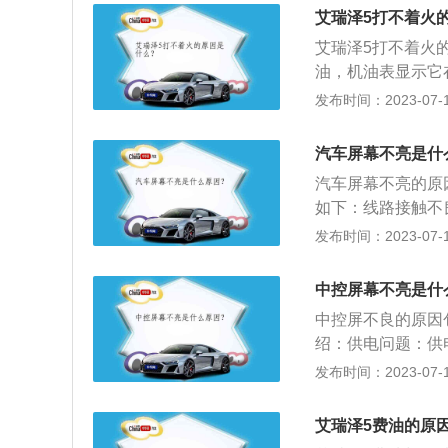
修理。2、车载显
艾瑞泽5打不着火
下检查连接诊断电
艾瑞泽5打不着火
更换车载显示屏。
油，机油表显示它
备无法正常使用，
期故障导致的电源
发布时间：2023-07-17
查一下蓄电池的电
池。此外，汽车大
老化的现象，很多
是否断电很容易。
现线路损坏的问题
汽车屏幕不亮是什
P档或n档。如果
声音的话，是导航
汽车屏幕不亮的原
口。若不是电源插
如下：线路接触不
是非常容易损伤的
决办法是及时检查
发布时间：2023-07-17
幕使用时间过长：
情况，还会出现黑
中控屏幕不亮是什
用时间。
中控屏不良的原因
绍：供电问题：供
议检查更换新的供
发布时间：2023-07-17
导致显示屏不亮，
身存在硬件故障，
艾瑞泽5费油的原
复正常。