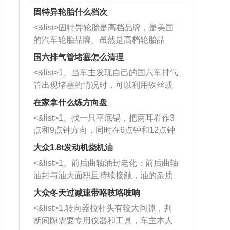
固特异轮胎什么档次
<&list>固特异轮胎是高档品牌，是美国
的汽车轮胎品牌。虽然是高档轮胎品
牌，但是中高低端的轮胎都有生产，这
国六排气管堵塞怎么清理
也是为了更好的开拓市场。
<&list>1、当车主发现自己的国六车排气
管出现堵塞的情况时，可以利用铁丝或
者是细棍，直接将杂物给取出来，如果
在家拿什么练方向盘
堵塞情况比较严重，也可以采取应急措
<&list>1、找一只平底锅，把两耳看作3
施。 <&list>2、直接利用木棍将所有的
点和9点钟方向，同时在6点钟和12点钟
杂物推到排气管里面的位置处，然后将
方向做一个标记。 <&list>2、双手握住
三元催化器拆解开，就可以将堵塞的东
大众1.8t发动机烧机油
平底锅两耳，然后往左打半圈、一圈、
西取出来。但如果是因为积碳过多引起
<&list>1、前后曲轴油封老化：前后曲轴
一圈半的练习，往右同样也要打相同的
的堵塞，就需要将三元催化器泡在草酸
油封与油大面积且持续接触，油的杂质
圈数。 <&list>3、最后强调要反复练
中进行清洗。 <&list>3、也可以利用清
和发动机内持续温度变化使其密封效果
习，这样就可以形成肌肉记忆，在真实
大众冬天过减速带咯吱咯吱响
洗剂对堵塞的情况得到解决，将清洗剂
逐渐减弱，导致渗油或漏油。<&list>2、
驾驶车辆时，不需要记忆也能打好方
放在燃油箱中，与燃油混合后，车辆启
<&list>1.转向器拉杆头有较大间隙，判
活塞间隙过大：积碳会使活塞环与缸体
向。
动时，就可以和汽油一起进入到燃烧
断间隙需要专用仪器和工具，车主本人
的间隙扩大，导致机油流入燃烧室中，