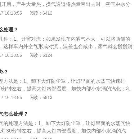
间开启，产生大量热，换气通道将热量带出去时，空气中水分
灯内部附着在灯罩表面，因此就给灯罩蒙上一层雾，当达到一
 16:18:55
阅读：6412
成水珠流下来。2、雨季来临时，温度较低，当长时间开启的
环境产生温差。这个时候空气中的水分就非常容易通过通风管
么处理？
灯内部，而且附着在灯罩里面。3、洗车也偶尔会出现大灯起
几种：1、开窗对流：如果发现车内雾气不大，可以将两侧的
过大或喷大灯时间过长，有水汽因为大灯压力进入大灯内部，
，这样车内外空气形成对流，温差也会减小，雾气就会慢慢消
水雾。
理和开空调冷风一样，但不增加油耗。2、空调系统：对于大
 16:18:55
阅读：6124
用空调系统除雾最为普遍。所有的汽车前挡风玻璃下，都有空
空调选至相应档位就可利用空调吹出的风除雾。冷或暖风各有
办？
上路可以用冷风应急，大多数情况还是建议使用暖风。用热风
理方法是：1、卸下大灯防尘罩，让灯里面的水蒸气快速排
用冷风吹。但由于刚启动时，水温很低，要经过一段时间空调
30分钟左右，提高大灯内部温度，加快内部小水滴的汽化；3、
以时间上要长于用冷风吹。刚开始时，车内的雾气会变的更
吹气，可以加快除雾除湿。车大灯有雾气的原因是：1、大灯
 16:18:55
阅读：5813
温差更大，等热风将车内的水分烘干后，雾气就会消失。3、
裂；2、车主开车涉水或者雨天开车；3、灯盖橡胶老化；4、
喷涂到汽车玻璃内表面，并擦拭干净，在清除玻璃污垢的同
痕；5、通气盖、通气管或透气膜脱落；6、使用高压水枪清洗
膜，防止水汽在玻璃上的凝结而形成的雾层，喷擦一次可防雾
气怎么处理？
己勾兑防雾剂，效果也不差。最简单的方法就是用洗涤灵勾
气的处理方法是：1、卸下大灯防尘罩，让灯里面的水蒸气快
1：10的比列调配，然后用干净柔软的布蘸着它涂抹于前后风
大灯30分钟左右，提高大灯内部温度，加快内部小水滴的汽
，也可以灌到小喷壶中使用。
大灯里面吹气，可以加快除雾除湿。汽车大灯进水的原因是：