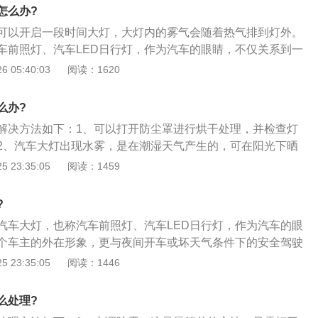
时以后雾气就自然会消失了。大灯为了保持大灯内外压力平
怎么办?
的通气孔，当天气温差比较大的时候，就会在灯罩内生成水
可以开启一段时间大灯，大灯内的雾气会随着热气排到灯外。
水雾会顺着灯罩留下一些积水，温度过低的话还会有结冰的现
车前照灯、汽车LED日行灯，作为汽车的眼睛，不仅关系到一
遭到了外力破坏，就会影响到大灯密封性，需要拆下大灯总
，更与夜间开车或坏天气条件下的安全驾驶紧密联系。汽车车
 05:40:03
阅读：1620
罩以及后盖是否存在破损，确认以后要将灯罩与总成剥离进行
、前照灯，组合前照灯在汽车的前部，它主要起照明和信号作
光可以照亮车体前方的道路情况，使驾驶者可以在黑夜里安全
么办?
尾灯，组合尾灯在汽车的后部，它主要起照明和信号作用；3、
解决方法如下：1、可以打开防尘罩进行烘干处理，并检查灯
它道路使用者表示左转或者右转向的灯具。法规要求为琥珀
2、汽车大灯出现水雾，是在潮湿天气产生的，可在阳光下晒
牌照灯它主要是照明车牌，使人们在黑夜中辨别车辆牌照。
、如若大灯灯罩密封罩出现破损或者密封胶条脱落，进水导致
 23:35:05
阅读：1459
修店进行维修或者更换。
?
汽车大灯，也称汽车前照灯、汽车LED日行灯，作为汽车的眼
个车主的外在形象，更与夜间开车或坏天气条件下的安全驾驶
度的调节方法如下：1、汽车配备前照灯高度调节控制装置，
 23:35:05
阅读：1446
照灯灯光高度；2、对于带有手动前照灯高度调节装置的车
于方向盘左侧的车外灯控制器装置上，进行旋转调节挡位来调
么处理?
自动调节大灯高度，根据车身自我感应从而进行调节。