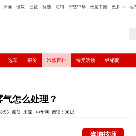
插画
健康
公益
优选
法制
守艺中华
应急中国
更多
地
选车
报价
汽修百科
特卖活动
经销商
雾气怎么处理？
8:55
原创
来源：中华网
阅读：9813
咨询技师