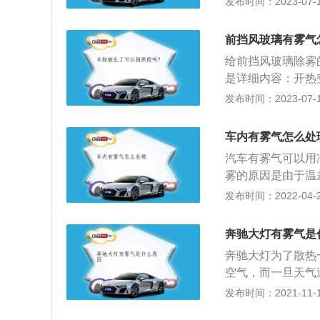
发布时间：2023-07-17
1、车主开车涉水
有裂痕；4、灯盖
前挡风玻璃有雾气
间焊接处开裂。
给前挡风玻璃除雾
是详细内容：开热
层薄雾，这个时候
发布时间：2023-07-17
同样也是利用这个
人吐出的热气所形
车内有雾气怎么处
通，但在北方就不
汽车有雾气可以用
雾：在很多4S店
雾的原因是由于温
车玻璃就不会继续
的气体遇到冷玻璃
发布时间：2022-04-20
为挡风玻璃外部和
程中的车来说，用
雾气自然就会不见
让驾驶员拥有良好
奔驰大灯有雾气是
吹玻璃可以将其温
奔驰大灯为了散热
空气，而一旦天气
内有雾气。大灯有
发布时间：2021-11-10
不超过车灯的1/