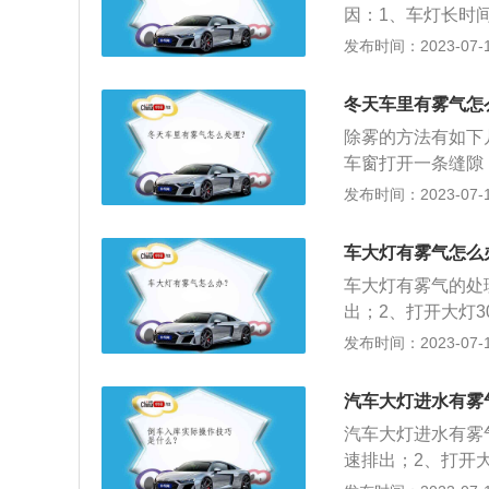
因：1、车灯长时
通过此途径进入车
发布时间：2023-07-17
定规模时，就会行
车灯关闭后，内外
冬天车里有雾气怎
或者通气孔进入车
除雾的方法有如下
雾，由于水枪压力
车窗打开一条缝隙
造成灯腔内壁出现
失。这种方法的原
发布时间：2023-07-17
部分车主来说，使
调出风口，只需将
车大灯有雾气怎么
优缺点，如果着急
车大灯有雾气的处
吹玻璃的效果好于
出；2、打开大灯
才能吹出热风，所
用气枪向大灯里面
发布时间：2023-07-17
大，这是因为内外
与灯壳间焊接处开
除雾剂：将除雾剂
大灯的密封罩有裂
时，还可形成保护
汽车大灯进水有雾
汽车。
十天左右。可以自
汽车大灯进水有雾
兑。洗涤灵和水按
速排出；2、打开
挡玻璃内侧上即可
化；3、用气枪向