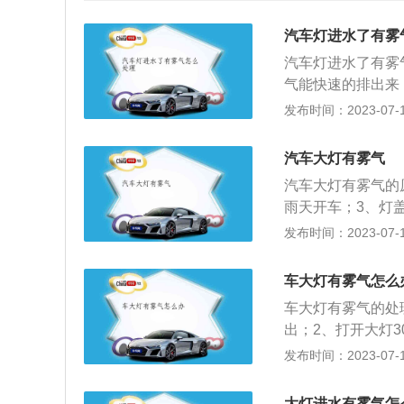
汽车灯进水了有雾
汽车灯进水了有雾
气能快速的排出来
向雾灯里吹，使得
发布时间：2023-07-17
理。大灯起雾原因
水汽的聚集，水珠
汽车大灯有雾气
异引起，冬季和雨
汽车大灯有雾气的
雾气会随着热气通
雨天开车；3、灯
透气膜脱落；6、
发布时间：2023-07-17
空气，空气中有较
热的时候，那么空
车大灯有雾气怎么
空气中的水分肯定
车大灯有雾气的处
车灯上。7、空气
出；2、打开大灯
气很热的时候，那
用气枪向大灯里面
发布时间：2023-07-17
那么空气中的水分
与灯壳间焊接处开
结到车灯上。8、
大灯的密封罩有裂
车灯也是一样的，
大灯进水有雾气怎