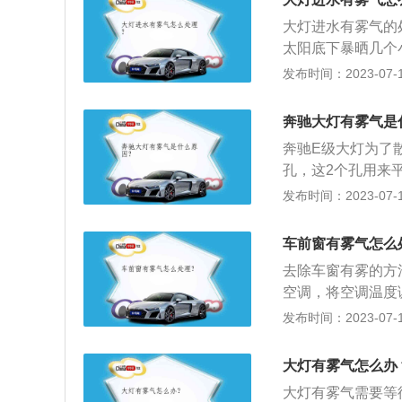
汽车。
度高一些，不挨近
大灯进水有雾气的
水蒸气挨着车灯，
太阳底下暴晒几个
现车灯起雾的现象
拿出来用吹风机吹
发布时间：2023-07-17
后再与空气内部饱
灯的灯罩接口处密
是：1、卸下大灯
汽车前照灯和汽车
奔驰大灯有雾气是
右，提高大灯内部
象，更与夜间开车
可以加快除雾除湿
奔驰E级大灯为了
可忽略的。
修，不仅影响大灯
孔，这2个孔用来
气孔把外面的冷空
发布时间：2023-07-17
带有相对来说较大
就冷凝成雾气。以
车前窗有雾气怎么
灯，作为汽车的眼
去除车窗有雾的方
条件下的安全驾驶
空调，将空调温度
气体放电灯通常又
风将车内风挡雾气
发布时间：2023-07-17
低，缺点是价格太
擦拭干净，在玻璃
家标准，因此在一
气对流：雾气不大
大灯有雾气怎么办
车内的温度慢慢接
大灯有雾气需要等