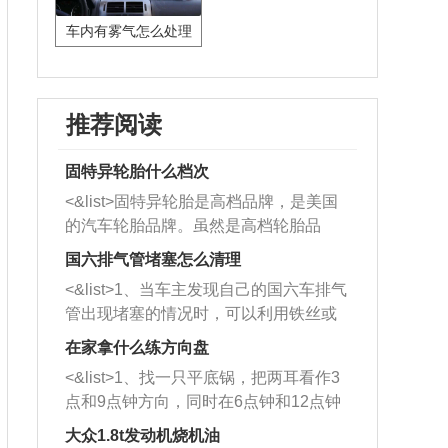
车内有雾气怎么处理
推荐阅读
固特异轮胎什么档次
<&list>固特异轮胎是高档品牌，是美国
的汽车轮胎品牌。虽然是高档轮胎品
牌，但是中高低端的轮胎都有生产，这
国六排气管堵塞怎么清理
也是为了更好的开拓市场。
<&list>1、当车主发现自己的国六车排气
管出现堵塞的情况时，可以利用铁丝或
者是细棍，直接将杂物给取出来，如果
在家拿什么练方向盘
堵塞情况比较严重，也可以采取应急措
<&list>1、找一只平底锅，把两耳看作3
施。 <&list>2、直接利用木棍将所有的
点和9点钟方向，同时在6点钟和12点钟
杂物推到排气管里面的位置处，然后将
方向做一个标记。 <&list>2、双手握住
三元催化器拆解开，就可以将堵塞的东
大众1.8t发动机烧机油