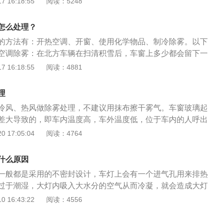
 16:18:55
阅读：5248
或者雨天开车；2、使用高压水枪清洗汽车；3、大灯的密封罩
橡胶老化；5、通气盖、通气管或透气膜脱落；6、大灯与灯壳
怎么处理？
的方法有：开热空调、开窗、使用化学物品、制冷除雾。以下
空调除雾：在北方车辆在扫清积雪后，车窗上多少都会留下一
打开暖气，雾气就会很快清除。有些车上有一键除雾的功能，
 16:18:55
阅读：4881
原理达到除雾效果。开窗除雾：有些时候挡风玻璃上的雾气是
成。这个时候开窗可以打散热气。不过这个方法在南方行得
理
建议使用，因为开窗后的寒冷很多人不能接受。化学物品除
冷风、热风做除雾处理，不建议用抹布擦干雾气。车窗玻璃起
和汽车维修店都能买到，将化学物品涂抹在挡风玻璃上，然后汽
差大导致的，即车内温度高，车外温度低，位于车内的人呼出
产生雾气。制冷除雾：之所以挡风玻璃会产生雾气，完全是因
，会凝结成水汽停留在玻璃上就形成了雾气。对于正在驾驶过
 17:05:04
阅读：4764
内部的温度不一样。只要把两者温度调整到一个接近的数值，
冷风除雾非常好，可以快速除去水雾，从而让玻璃变得清晰，
。
的视野，保证驾驶安全性。对于已经停止的车辆来说，用暖风
什么原因
度升高，进而降低温度差，达到除雾的效果。
一般都是采用的不密封设计，车灯上会有一个进气孔用来排热
过于潮湿，大灯内吸入大水分的空气从而冷凝，就会造成大灯
雾气是属于正常情况，因为车灯并不是密封的，通常只要雾气
 16:43:22
阅读：4556
3或是雾气没有凝结成为水珠流下即没有问题。有雾气的情况下一