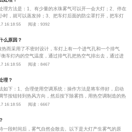
车灯的温度就偏低一些，当灯内含有较浓的水蒸气的情况下，
处理方法是：1、有少量的水珠雾气可以开一会大灯；2、停在
水分就会析出来，之后就会凝结在配光镜灯壁内，这样就会出
小时，就可以蒸发掉；3、把车灯后面的防尘罩打开，把车灯
。9、车灯被暴晒之后，车灯内部的一些水分就会被蒸发，之
一下即可；4、可以检查车灯罩是否有破损的地方，看车子大
 16:18:55
阅读：9392
和之后，也会出现车灯起雾的现象。车大灯有雾气的处理方法
封是不是不严密，看胶条是不是松脱或是破损。汽车大灯也称
防尘罩，让灯里面的水蒸气快速排出。2、打开大灯30分钟左
LED日行灯，作为汽车的眼睛，不仅关系到一个车主的外在形
什么原因？
温度，加快内部小水滴的汽化。3、用气枪向大灯里面吹气，
或坏天气条件下的安全驾驶紧密联系。车灯的使用及保养是不
。4、换新的大灯密封罩。如果大灯内部有雾气，需要及时维
散热而采用了不密封设计，车灯上有一个进气孔和一个排气
的照明，水汽还会影响电路，造成大灯内部的电路短路。
平衡车灯内的空气温度，通过排气孔把热空气排出去，通过进
气吸进来，当外面空气潮湿（比如雨雪天气），被吸入的就是
 16:18:55
阅读：8467
水分的空气，等关闭大灯后，车灯内温度低，被吸进来的空气
下是相关信息：汽车大灯：也称汽车前照灯、汽车LED日行
处理？
睛，不仅关系到一个车主的外在形象，更与夜间开车或坏天气
法如下：1、合理使用空调系统：操作方法是将车停好，启动
紧密联系。保养知识：车灯的使用及保养，是不可忽略。HID
调节按钮转到热风方向，然后按下除雾挡，用热空调制造的热
叫（氙气灯），优点是表面亮度高、色温高、寿命长、能耗
烘干。2、用专用防雾产品：每次使用前在车窗上均匀喷洒并
 16:18:55
阅读：6667
高，安装不易，强行改装的氙气灯会导致原车的配光不符合国
上形成一层透明的保护膜，防止雾气形成。3、开窗令冷热空
些地区，违规改装氙气灯的车成了交警捕猎的对象。
，可将两侧的车窗打开一条缝隙，这样车内的空气进行对流，
？
近车外温度，雾气就会散去。
待一段时间后，雾气自然会散去。以下是大灯产生雾气的原