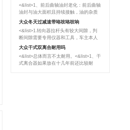
平底锅两耳，然后往左打半圈、一圈、
西取出来。但如果是因为积碳过多引起
<&list>1、前后曲轴油封老化：前后曲轴
一圈半的练习，往右同样也要打相同的
的堵塞，就需要将三元催化器泡在草酸
油封与油大面积且持续接触，油的杂质
圈数。 <&list>3、最后强调要反复练
中进行清洗。 <&list>3、也可以利用清
和发动机内持续温度变化使其密封效果
习，这样就可以形成肌肉记忆，在真实
大众冬天过减速带咯吱咯吱响
洗剂对堵塞的情况得到解决，将清洗剂
逐渐减弱，导致渗油或漏油。<&list>2、
驾驶车辆时，不需要记忆也能打好方
放在燃油箱中，与燃油混合后，车辆启
<&list>1.转向器拉杆头有较大间隙，判
活塞间隙过大：积碳会使活塞环与缸体
向。
动时，就可以和汽油一起进入到燃烧
断间隙需要专用仪器和工具，车主本人
的间隙扩大，导致机油流入燃烧室中，
室，最后形成废气排出，就可以让三元
无法制作，需要将车辆送到修理厂或4s
造成烧机油。<&list>3、机油粘度。使用
大众干式双离合耐用吗
催化器得到清洗，排气管堵塞的情况就
店；<&list>2.车辆半轴套管防尘罩破
机油粘度过小的话，同样会有烧机油现
<&list>总体而言不太耐用。<&list>1、干
能够得到解决。
裂，破裂后会出现漏油现象，使半轴磨
象，机油粘度过小具有很好的流动性，
式离合器如果放在十几年前还比较耐
损严重，磨损的半轴容易损坏，产生异
容易窜入到气缸内，参与燃烧。<&list>
用，但是由于现在的汽车发动机动力输
响；<&list>3.稳定器的转向胶套和球头
4、机油量。机油量过多，机油压力过
出越来越高，使得干式离合器散热不足
老化，一般是使用时间过长造成的。解
大，会将部分机油压入气缸内，也会出
的缺陷也逐渐暴露出来。<&list>2、由于
决方法是更换新的质量好的转向橡胶套
现烧机油。<&list>5、机油滤清器堵塞：
干式双离合的工作环境暴露在空气中，
和球头。
会导致进气不畅，使进气压力下降，形
而离合器的散热也是通离合器罩上面的
成负压，使机油在负压的情况下吸入燃
几个小孔来进行散热。但是在行驶过程
烧室引起烧机油。<&list>6、正时齿轮或
中变速箱需要换挡，就不得不使得离合
链条磨损：正时齿轮或链条的磨损会引
器频繁工作。<&list>3、长时间的低速行
起气阀和曲轴的正时不同步。由于轮齿
驶以及过于频繁的启停，导致离合器的