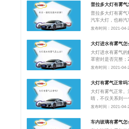
般打开大灯半个小
普拉多大灯有雾气
衡，会有防尘功能
普拉多大灯有雾气
雾，而大量聚集的
汽车大灯，也称汽
象。不过如果大灯
个车主的外在形象
发布时间：2021-04-26
成，仔细的查看灯
灯的分类如下：1
吹干晾干。
用。前照灯发出的
大灯进水有雾气怎
的行车；2、组合
大灯进水有雾气的
转向灯，用来向其
罩密封是否完整；
色；4、牌照灯，
从而消去水雾；3
发布时间：2021-04-25
的水雾，需前往维
大灯有雾气正常吗
大灯有雾气正常。
睛，不仅关系到一
紧密联系。大灯高
发布时间：2021-04-25
可进行手动调节前
辆，其控制装置位
车内玻璃有雾气怎
节大灯高度；3、