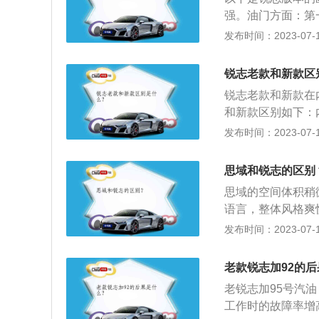
智能钥匙启动功能，
强。油门方面：第
向要比第一代锐志
发布时间：2023-07-17
寸：其轴距为2850
款尊锐导航版锐志
锐志老款和新款区
3.0l自然吸气发动
锐志老款和新款在
m。
和新款区别如下：
志，即便是乞丐版
发布时间：2023-07-17
两侧等等。织物座
志的更好一些。动
思域和锐志的区别
显要比新锐志更灵
思域的空间体积稍
积极。加速和起步
语言，整体风格爽
款锐志更好。新款
更舒展；侧面从前
发布时间：2023-07-17
健。老款锐志的方
时，也使得车内乘
一亮。独创的贯穿
老款锐志加92的
出较强的科技感，
老锐志加95号汽
不会像钢琴烤漆面
工作时的故障率增