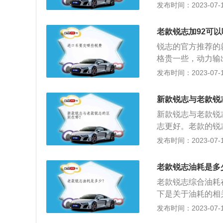
析：通常情况下，
发布时间：2023-07-17
标号加，但不提倡
车子不能加92号
老款锐志加92可以
是衡量一款油品的
锐志的官方推荐的
缩比比较低），9
格贵一些，动力输
时应采用高辛烷值
92号油还没有达
发布时间：2023-07-17
混合物相等的汽油
用；相当于逆时针
汽油中的有害物质
锐志的驱动技术：锐
如果一旦更换低标
新款锐志与老款锐
N皇冠一样采用世
于汽油的燃烧不完
新款锐志与老款锐
自动变速箱这一最
力下降、油耗升高
志更好。老款的锐
济性。
动力调校方面：老
发布时间：2023-07-17
灵敏一些，即便是
步的时候，整体感
老款锐志油耗是多
锐志马力较大。
老款锐志综合油耗
下是关于油耗的相
辆在等速行驶燃料
发布时间：2023-07-17
道路上按一定速度