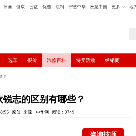
插画
健康
公益
优选
法制
守艺中华
应急中国
更多
地
选车
报价
汽修百科
特卖活动
经销商
些？
款锐志的区别有哪些？
8:55
原创
来源：中华网
阅读：9749
咨询技师