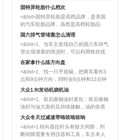
固特异轮胎什么档次
<&list>固特异轮胎是高档品牌，是美国
的汽车轮胎品牌。虽然是高档轮胎品
牌，但是中高低端的轮胎都有生产，这
国六排气管堵塞怎么清理
也是为了更好的开拓市场。
<&list>1、当车主发现自己的国六车排气
管出现堵塞的情况时，可以利用铁丝或
者是细棍，直接将杂物给取出来，如果
在家拿什么练方向盘
堵塞情况比较严重，也可以采取应急措
<&list>1、找一只平底锅，把两耳看作3
施。 <&list>2、直接利用木棍将所有的
点和9点钟方向，同时在6点钟和12点钟
杂物推到排气管里面的位置处，然后将
方向做一个标记。 <&list>2、双手握住
三元催化器拆解开，就可以将堵塞的东
大众1.8t发动机烧机油
平底锅两耳，然后往左打半圈、一圈、
西取出来。但如果是因为积碳过多引起
<&list>1、前后曲轴油封老化：前后曲轴
一圈半的练习，往右同样也要打相同的
的堵塞，就需要将三元催化器泡在草酸
油封与油大面积且持续接触，油的杂质
圈数。 <&list>3、最后强调要反复练
中进行清洗。 <&list>3、也可以利用清
和发动机内持续温度变化使其密封效果
习，这样就可以形成肌肉记忆，在真实
大众冬天过减速带咯吱咯吱响
洗剂对堵塞的情况得到解决，将清洗剂
逐渐减弱，导致渗油或漏油。<&list>2、
驾驶车辆时，不需要记忆也能打好方
放在燃油箱中，与燃油混合后，车辆启
<&list>1.转向器拉杆头有较大间隙，判
活塞间隙过大：积碳会使活塞环与缸体
向。
动时，就可以和汽油一起进入到燃烧
断间隙需要专用仪器和工具，车主本人
的间隙扩大，导致机油流入燃烧室中，