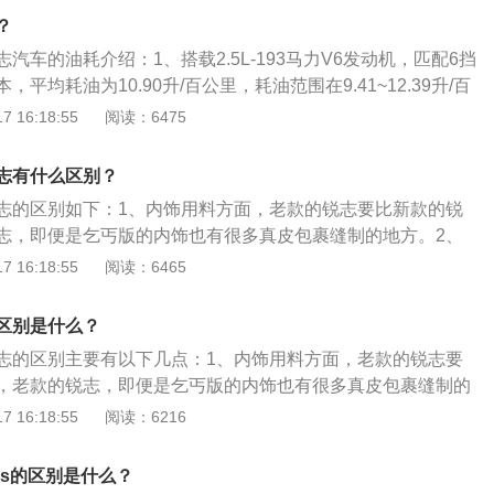
，用安装在车辆底盘的测功机测得的值转换为速度参数，再指
？
出车型的理论实验百公里油耗数据。2、油耗低的作用：一款
汽车的油耗介绍：1、搭载2.5L-193马力V6发动机，匹配6挡
也能看出来这款车的发动机技术比较高，因为如果发动机的技
平均耗油为10.90升/百公里，耗油范围在9.41~12.39升/百
动机的动力达不到，这样也会无形中增加油耗，一般比较省油
汽车车主参加测试。2、搭载2.5L-197马力V6发动机，匹配6
 16:18:55
阅读：6475
较高。
，平均耗油为11.07升/百公里，耗油范围在9.45~12.68升/
2位汽车车主参加测试。3、搭载3.0L-227马力V6发动机，匹配
志有什么区别？
本，平均耗油为11.74升/百公里，耗油范围在9.93~13.54
志的区别如下：1、内饰用料方面，老款的锐志要比新款的锐
0位汽车车主参加测试。
志，即便是乞丐版的内饰也有很多真皮包裹缝制的地方。2、
的要比新款的更好一些，特别是油门反应明显要比新锐志更灵
 16:18:55
阅读：6465
.5排量的车型，轻轻一踩油门车子的响应也很积极，加速和起步
更舒服。3、新款锐志的转向要比老款锐志更好，新款锐志的
区别是什么？
方向助力也要重一些，整体感觉更稳健，老款锐志的方向盘就
志的区别主要有以下几点：1、内饰用料方面，老款的锐志要
马力方面，新款锐志的马力调小了一点，少的一点可以忽略不
，老款的锐志，即便是乞丐版的内饰也有很多真皮包裹缝制的
校方面老款的要比新款的更好一些，特别是油门反应明显要比
 16:18:55
阅读：6216
，即便是2.5排量的车型，轻轻一踩油门车子的响应也很积极，
，整体感觉更舒服。3、新款锐志的转向要比老款锐志更好，
.5s的区别是什么？
觉更清晰，方向助力也要重一些，整体感觉更稳健，老款锐志