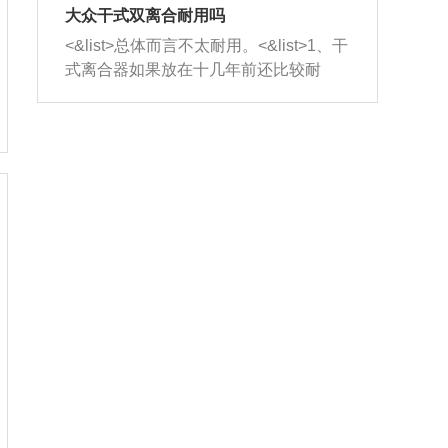
室，最后形成废气排出，就可以让三元
无法制作，需要将车辆送到修理厂或4s
造成烧机油。<&list>3、机油粘度。使用
大众干式双离合耐用吗
催化器得到清洗，排气管堵塞的情况就
店；<&list>2.车辆半轴套管防尘罩破
机油粘度过小的话，同样会有烧机油现
<&list>总体而言不太耐用。<&list>1、干
能够得到解决。
裂，破裂后会出现漏油现象，使半轴磨
象，机油粘度过小具有很好的流动性，
式离合器如果放在十几年前还比较耐
损严重，磨损的半轴容易损坏，产生异
容易窜入到气缸内，参与燃烧。<&list>
用，但是由于现在的汽车发动机动力输
响；<&list>3.稳定器的转向胶套和球头
4、机油量。机油量过多，机油压力过
出越来越高，使得干式离合器散热不足
老化，一般是使用时间过长造成的。解
大，会将部分机油压入气缸内，也会出
的缺陷也逐渐暴露出来。<&list>2、由于
决方法是更换新的质量好的转向橡胶套
现烧机油。<&list>5、机油滤清器堵塞：
干式双离合的工作环境暴露在空气中，
和球头。
会导致进气不畅，使进气压力下降，形
而离合器的散热也是通离合器罩上面的
成负压，使机油在负压的情况下吸入燃
几个小孔来进行散热。但是在行驶过程
烧室引起烧机油。<&list>6、正时齿轮或
中变速箱需要换挡，就不得不使得离合
链条磨损：正时齿轮或链条的磨损会引
器频繁工作。<&list>3、长时间的低速行
起气阀和曲轴的正时不同步。由于轮齿
驶以及过于频繁的启停，导致离合器的
或链条磨损产生的过量侧隙，使得发动
温度不断升高，而低速行驶时空气流动
机的调节无法实现：前一圈的正时和下
效率不高，无法将离合器中的热量有效
一圈可能就不一样。当气阀和活塞的运
的带走，导致离合器内部的温度不断升
动不同步时，会造成过大的机油消耗。
高，加速离合器的磨损。
解决方法：更换正时齿轮或链条。<&list
>7、内垫圈、进风口破裂：新的发动机
设计中，经常采用各种由金属和其他材