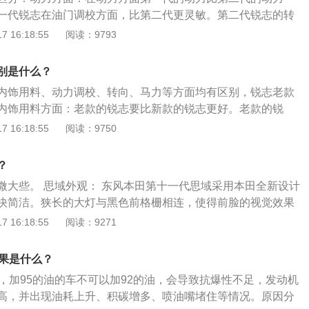
而这些配置内置程序2.5s都没有。
一代锐志在油门调校方面，比第二代更灵敏。第二代锐志的转
更轻。以下是2013款尊锐导航版锐志相关内容的介绍：车身尺
 16:18:55
阅读：9793
mm，油箱容积为701，整备质量为1595kg。悬架方面：2013
前悬架是双叉杆式悬架，后悬架是多连杆式独立悬架，其搭载
别是什么？
机，最大马力是227ps，最大功率是167kw，最大扭矩是293n
内饰用料、动力调校、转向、马力等方面均有区别，锐志老款
内饰用料方面：老款的锐志要比新款的锐志更好。老款的锐
，内饰也有很多真皮包裹缝制的地方。比如门把手附近，挡位
 16:18:55
阅读：9750
椅的用料也不错。再就是老款锐志整体的内饰设计要比新款锐
力调校方面：老款的要比新款的更好一些。特别是油门反应明
？
敏一些。即便是2.5排量的车型，轻轻一踩油门车子的响应也很
微大些。 思域外观： 东风本田第十一代思域采用本田全新设计
的时候，整体感觉更舒服。转向方面：新款锐志的转向要比老
快简洁。狭长的大灯与黑色前格栅相连，使得前脸的视觉效果
锐志的转向感觉更清晰，方向助力也要重一些。整体感觉更稳
翼子板一气呵成贯穿至尾灯，腰线下调带来低重心视觉感的同
 16:18:55
阅读：9271
向盘就显得特别轻。马力方面：新款锐志的马力调小了一点。
员视野更开阔通透。 思域内饰： 全新的内饰设计风格让人眼前
式金属网格空调出风口，简约实用，10.2英寸全液晶仪表营造
后果是什么？
物理旋钮的阻尼感恰到好处，中控台使用了专门定制的材料，
油，加95的油的车不可以加92的油，会导致抗爆性不足，发动机
料一样成为&指纹收集器。
高，并出现油耗上升、积碳增多、喷油嘴堵住等情况。原因分