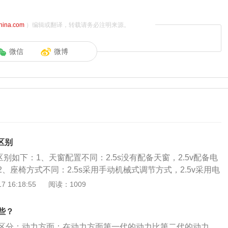
china.com
）编辑或翻译，转载请务必注明来源。
微信
微博
的区别
v的区别如下：1、天窗配置不同：2.5s没有配备天窗，2.5v配备电
、座椅方式不同：2.5s采用手动机械式调节方式，2.5v采用电
、取暖方式不同：2.5s采用空调暖风系统取暖，2.5v配备空调
 16:18:55
阅读：1009
副驾驶员座椅加热功能。4、价格不同：2.5s和2.5v相比，锐
高、配置也更高。5、2.5v增加了后车窗私密玻璃的设置，大型车
些？
钢的车门踏板，真皮方向盘，还配置了7个安全气囊和一件是
区分：动力方面：在动力方面第一代的动力比第二代的动力