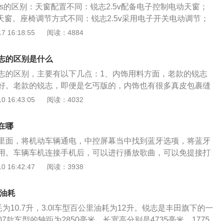
2.5s的区别：天窗配置不同：锐志2.5v配备电子控制电动天窗；
别轻。4、马力方面，新款锐志的马力调小了一点，少的一点
备天窗。座椅调节方式不同：锐志2.5v采用电子开关电动调节；
动机械式调节。取暖方式不同：锐志2.5v配备空调暖风、主副驾
 16:18:55
阅读：4884
5s配备空调暖风。锐志是日本丰田MARKx车型国产后的名称，
二厂与皇冠共线生产、共用底盘，配备与皇冠相同的六速手自
志的区别是什么
志的区别，主要有以下几点：1、内饰用料方面，老款的锐志
好。老款的锐志，即便是乞丐版的，内饰也有很多真皮包裹缝
把手附近，挡位两侧等等。织物座椅的用料也不错。再就是老
 16:43:05
阅读：4032
设计要比新款锐志的更好一些。2、动力调校方面，老款的要
。特别是油门反应明显要比新锐志更灵敏一些。即便是2.5排量
在哪
油门车子的响应也很积极。加速和起步的时候，整体感觉更舒
里面，将机动车辆通电，中控屏幕当中找到蓝牙选项，将蓝牙
的转向要比老款锐志更好。新款锐志的转向感觉更清晰，方向
用。车辆车机连接手机后，可以进行播放歌曲，可以免提接打
整体感觉更稳健。老款锐志的方向盘就显得特别轻。4、外观
辆的行驶安全性，不错的配置。一汽丰田品牌旗下的锐志车型
 16:42:47
阅读：3938
这一点，这里不再详细介绍，萝卜青菜各有所爱，自己喜欢的
车型，机动车辆使用了两款发动机，分别是2.5升自然吸气发动
马力方面。新款锐志的马力调小了一点（少的一点可以忽略不
吸气发动机，匹配的是手自一体变速箱，机动车辆的车身结构是一
志和老款锐志的详细参数，可以自行去网上查阅。
际油耗
车型，目前机动车辆属于停产停售的状态。
耗为10.7升，3.0l车型百公里油耗为12升。锐志是丰田旗下的一
7款车型的轴距为2850毫米，长宽高分别是4735毫米，1775