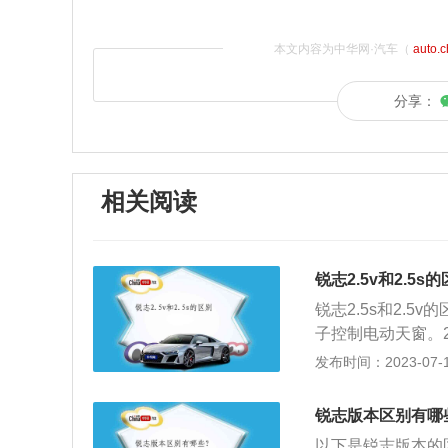
本文内容为中华网·汽车（
auto.
分享：
相关阅读
锐志2.5v和2.5s
锐志2.5s和2.5
子控制电动天窗。2
子开关电动调节。3
发布时间：2023-07-17
暖风系统外还配有主
志2.5v的价格更
锐志版本区别有哪
顶照明系统，不锈
以下是锐志版本的