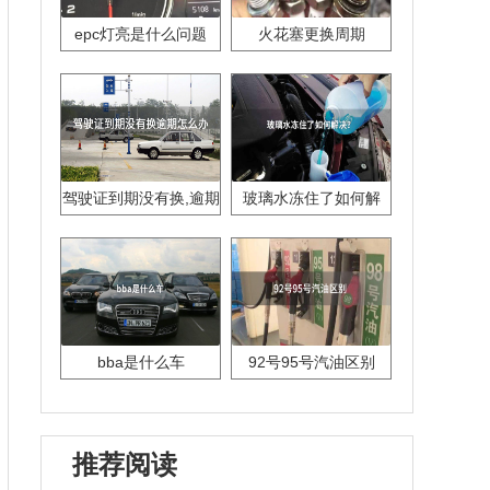
epc灯亮是什么问题
火花塞更换周期
驾驶证到期没有换,逾期
玻璃水冻住了如何解
怎么办??
决？
bba是什么车
92号95号汽油区别
推荐阅读