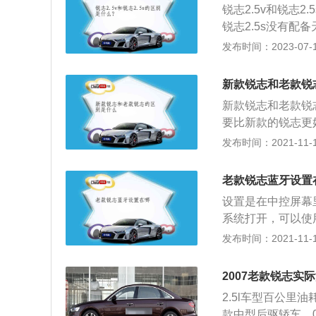
锐志2.5v和锐志
的方向盘就显得特
锐志2.5s没有配
可以忽略不计。
锐志2.5s采用手
发布时间：2023-07-17
座椅加热；锐志2.
它在天津一汽丰田
新款锐志和老款锐
一体变速器。
新款锐志和老款锐
要比新款的锐志更
制的地方。比如门
发布时间：2021-11-10
款锐志整体的内饰
比新款的更好一些
老款锐志蓝牙设置
的车型，轻轻一踩
设置是在中控屏幕
服。3、新款锐志
系统打开，可以使
助力也要重一些。
电话，增加机动车
发布时间：2021-11-10
方面的区别。关于
是一款中型的三厢
就是最好的。5、
机和3.0升自然
计）。关于新款锐
2007老款锐志实
款4门5座的三厢
2.5l车型百公里油
款中型后驱轿车，0