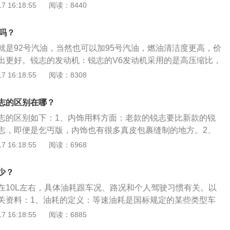
车辆油箱盖上标注着着什么油号，就加什么油，或者往更高的
 16:18:55
阅读：8440
加更低标号油，加92号油的车子可以加95号油，但加95号油的
油。不同标号汽油之间最大的区别就在于抗爆震的性能不同，它
吗？
重要指标。92号汽油就是辛烷值为92的汽油，适合中档车（压
就是92号汽油，当然也可以加95号汽油，燃油清洁度更高，价
5号汽油，就是95%的异辛烷，5%的正庚烷，在引擎压缩比高
出更好。锐志的发动机：锐志的V6发动机采用的是高压缩比，
汽油。98号汽油就是其辛烷值与98%的异辛烷和2%的正庚烷
到压缩比，就因为高温燃烧掉，会对发动机的气缸造成反推力作
 16:18:55
阅读：8308
，98号汽油的优点是“两高两低”，即抗爆性和动力性更高，而
的自行车链条高速旋转时，顺时针转一点，链条有可能会断。
和尾气污染更低。加油注意事项：汽车不能随意更换标号油，
志是采用FR前置发动机后轮驱动技术。REIZ锐志与CROW
号油后，可能会造成汽油提前燃烧，引起发动机爆震，而且由
志的区别在哪？
界高级车主流FR前置发动机后轮驱动技术，而手自一体式6挡
全，会导致积碳增多，从而堵住导管和喷嘴，以及出现车辆动
志的区别如下：1、内饰用料方面：老款的锐志要比新款的锐
佳搭档，更令REIZ锐志实现了出色的加速性能及良好的燃油经
等状况。
志，即便是乞丐版，内饰也有很多真皮包裹缝制的地方。2、
款的要比新款的更好一些。特别是油门反应明显要比新锐志更
 16:18:55
阅读：6968
2.5排量的车型，轻轻一踩油门车子的响应也很积极。加速和起
觉更舒服。3、马力方面：新款锐志的马力调小了一点，老款
少？
在10L左右，具体油耗跟车况、路况和个人驾驶习惯有关。以
关资料：1、油耗的定义：等速油耗是国标规定的某些类型车
消耗量试验中得到的车辆百公里油耗。百公里油耗是指车辆在
 16:18:55
阅读：6885
行驶一百公里的油耗。是车辆的一个理论指标。百公里油耗是