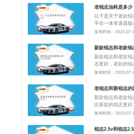
厂家在客观环境中
老锐志油耗是多少
定速度行驶，计算
以下是关于老款锐志
车的油耗比较低，
手自一体变速器版本，
术水平比较低，发
公里，共有2440位
发布时间：2023-07-17
的车型性能也都比
挡手自一体变速器版本
百公里，共有154
新款锐志和老款锐
6挡手自一体变速器版
新款锐志和老款锐
升/百公里，共有4
志更好，老款的锐
动力调校方面老款
发布时间：2023-07-17
敏一些，即便是2
的时候，整体感觉
老锐志和新锐志的
转向感觉更清晰，
新款锐志和老款锐
显得特别轻。4、
比新款的锐志更好
计。
地方。2、动力调
发布时间：2023-07-17
新锐志更灵敏一些
加速和起步的时候
锐志2.5v和锐志2
新款锐志的转向感