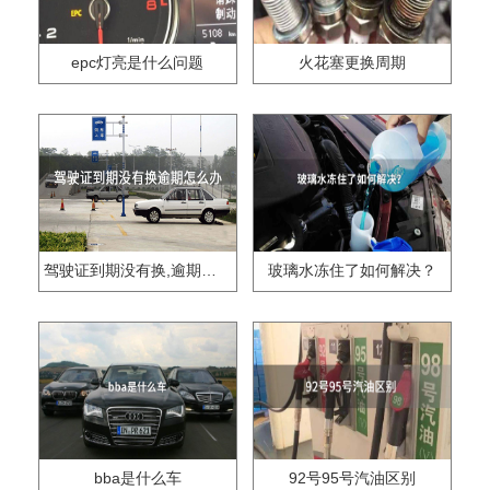
epc灯亮是什么问题
火花塞更换周期
驾驶证到期没有换,逾期怎么办??
玻璃水冻住了如何解决？
bba是什么车
92号95号汽油区别