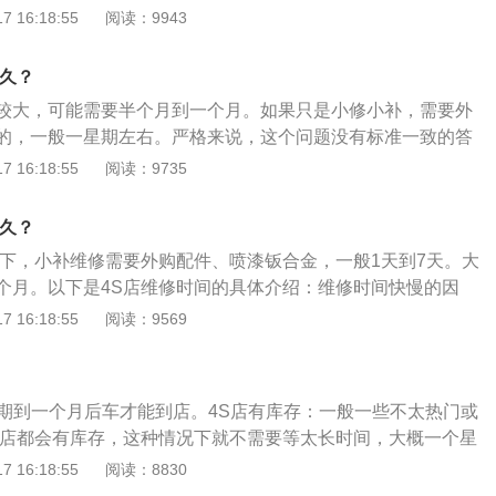
；将车内被泡过的物品尽快晾干，以免发霉。
变速箱等核心部件出现严重问题，维修时间将从几天到几周不
 16:18:55
阅读：9943
的因素：一般来说，汽车的表面损坏很容易修复，但如果是内
卸汽车，这样会比较麻烦，需要很长时间才能修复。汽车损坏
多久？
就越困难，修理汽车的时间也就越长。修车的时候如果有现成
较大，可能需要半个月到一个月。如果只是小修小补，需要外
更快。如果需要预订备件，等待时间会增加，维修时间也会延
的，一般一星期左右。严格来说，这个问题没有标准一致的答
，维修时间就越快。修车注意事项：修车的时候可以选择去4s
时间的客观因素很多，要根据实际情况灵活分析。首先是所需
 16:18:55
阅读：9735
去外面的修理厂修，两者各有利弊。4s店的修车质量是有保障
。如果需要购买，就看厂家发货的速度了。s店通常每周向制造
有质保期，但是价格比较贵，时间也比较慢。修理厂维修便宜
4S商店正好有所需的零件，那就非常快，通常当天就能修好。
参半。
多久？
车的数量也会影响修车的时间。修车也需要排队，也需要先来后
况下，小补维修需要外购配件、喷漆钣合金，一般1天到7天。大
店里有更多的车需要修理，自然需要更多的时间。需要保险理赔
个月。以下是4S店维修时间的具体介绍：维修时间快慢的因
受损程度、保险责任认定、保险公司确认理赔的时间来衡量。
据车辆进行保养维修的项目，同一时间维修车间进行维修的车
 16:18:55
阅读：9569
修车太慢，你可以向有关部门投诉。他们会尽快帮车主跟进厂
员是否专业，各方面因素考虑。衡量维修时间：需要外购配件
。
件的速度决定维修时间，需要保险理赔的项目要视车辆的损伤
时间的快慢。
星期到一个月后车才能到店。4S店有库存：一般一些不太热门或
S店都会有库存，这种情况下就不需要等太长时间，大概一个星
装好精品就能够提车。不同地区、不同规模的4S店库存量并不
 16:18:55
阅读：8830
如果恰好没有库存，会协调临近的4S店调车，这个过程也会多花