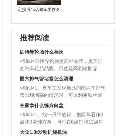
定损后4s店修车要多久
推荐阅读
固特异轮胎什么档次
<&list>固特异轮胎是高档品牌，是美国
的汽车轮胎品牌。虽然是高档轮胎品
牌，但是中高低端的轮胎都有生产，这
国六排气管堵塞怎么清理
也是为了更好的开拓市场。
<&list>1、当车主发现自己的国六车排气
管出现堵塞的情况时，可以利用铁丝或
者是细棍，直接将杂物给取出来，如果
在家拿什么练方向盘
堵塞情况比较严重，也可以采取应急措
<&list>1、找一只平底锅，把两耳看作3
施。 <&list>2、直接利用木棍将所有的
点和9点钟方向，同时在6点钟和12点钟
杂物推到排气管里面的位置处，然后将
方向做一个标记。 <&list>2、双手握住
三元催化器拆解开，就可以将堵塞的东
大众1.8t发动机烧机油