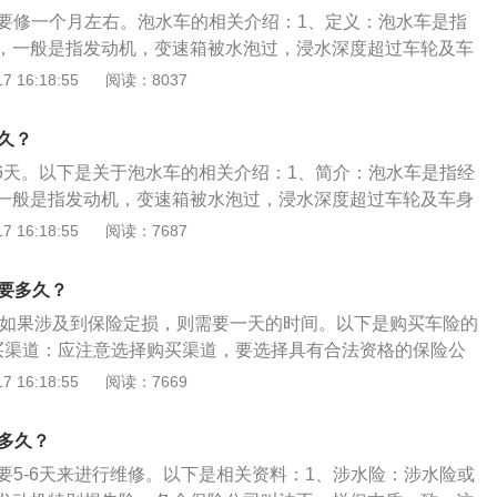
就越长。备件：如果修车的时候有现成的备件，可以相当快地
上要修一个月左右。泡水车的相关介绍：1、定义：泡水车是指
订备件，等待时间会增加，维修时间也会延长。技术：技工技
，一般是指发动机，变速箱被水泡过，浸水深度超过车轮及车
越快。
部件与水长时间接触的机动车。2、危害：泡过水的车容易发
 16:18:55
阅读：8037
，存在自燃的风险。如ABS防抱死、ESP车身稳定、ECU发动
危险关键时期它们不工作，后果将不堪设想。泡水车修复后就
久？
，随时都可能出现问题。比如高速行驶时发动机突然熄火，安全
-6天。以下是关于泡水车的相关介绍：1、简介：泡水车是指经
弹出甚至无故弹出等。
一般是指发动机，变速箱被水泡过，浸水深度超过车轮及车身
件与水长时间接触的机动车。2、泡水车的危害：水浸车的危
 16:18:55
阅读：7687
机动车被水浸没，极易导致车身部件生锈，缩短使用寿命，降
水浸车会造成机动车的电线腐蚀、生锈，导致机动车在行驶过
车要多久？
熄火、自燃，后果不堪设想。
车如果涉及到保险定损，则需要一天的时间。以下是购买车险的
买渠道：应注意选择购买渠道，要选择具有合法资格的保险公
书、展业证及与保险公司签有正式代理合同的代理人。2、考
 16:18:55
阅读：7669
意选择购买保险产品，要根据自身实际需要购买，并充分了解
条款。3、注意重要单证使用：应注意对保险重要单证的使用
修多久？
告知义务，及时交纳保险费，与保险公司约定合同纠纷解决方
要5-6天来进行维修。以下是相关资料：1、涉水险：涉水险或