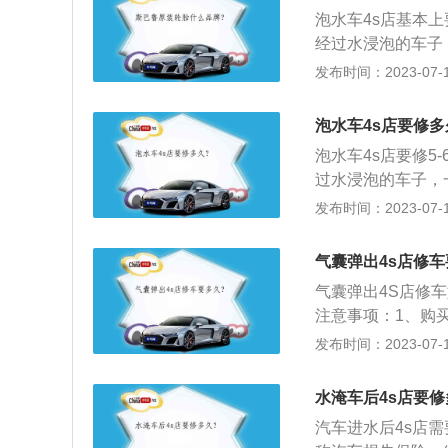
修理汽车的时间也
泡水车4s店基本
修好。如果需要预
经过水浸泡的车子
能越好，维修时间
身座椅，车身底部
发布时间：2023-07-17
生电子系统的短路
机控制系统等，在
泡水车4s店要修多
如同“定时炸弹”
泡水车4s店要修5
气囊关键时刻无法
过水浸泡的车子，
座椅，车身底部部
发布时间：2023-07-17
害十分巨大。如果
低安全性能。比如
气囊弹出4s店修
程中因短路而突然
气囊弹出4S店修
注意事项：1、购
司和有执业资格证
发布时间：2023-07-17
虑自身需要：应注
机动车辆保险内容
水淹车后4s店要
和保管，履行如实
汽车进水后4s店需
式等。