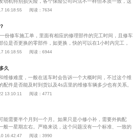
发动机特别损失险，各个保险公司叫法不一样但本质一致，这
种，均指车主为发动机购买的附加险。2、赔偿条件：遭受暴
 16:18:55
阅读：7634
保险机动车被水淹及排气筒或进气管，驾驶人继续启动机动车
动车；遭受暴雨、洪水后，未经必要处理而启动机动车。
？
你一份修车施工单，里面有相应的修理部件的完工时间，且修车
部位是否更换的零部件，如更换，快的可以在1小时内完工，
，可以到4S店咨询。以下是4S店的具体介绍：1.4S店的简
 16:18:55
阅读：6944
4S店（Automobile-Sales-Servicshop，4S），是一种
）、零配件（Sparepart）、售后服务（Service）、信息反馈
多久
位一体的汽车销售企业。2.4S店的业务范围：它可以提供装备精
和维修难度，一般在送车时会告诉一个大概时间，不过这个维
修区，现代化的设备和服务管理，高度职业化的气氛，保养良
的配件是否能及时到货以及4s店里的维修车辆多少也有关系。
足的零配件供应，迅速及时地跟踪服务体系。通过4S店的服
保护现场并等待交警部门确定事故责任，责任方还必须及时向
 13:10:11
阅读：4771
品牌产生信赖感，从而扩大销售量。”
险公司将确定损失。定损单上的修理价格由保险公司根据汽车
格预先确定，如果双方无法就固定损坏金额达成一致，则可以
公司申请以识别损坏的车辆。
可能需要半个月到一个月。如果只是小修小补，需要外购配
一般一星期左右。严格来说，这个问题没有一个标准、一致的
客观因素可以影响修车的时间，要根据实际情况灵活分析。首
 16:42:47
阅读：3990