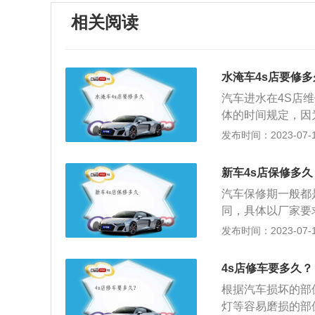
相关阅读
水淹车4s店要修多
汽车进水在4S店
体的时间规定，因
度如何，驾驶室里
发布时间：2023-07-17
响维修时间。如果
要看一下4S店维
新车4s店保修多久
行水淹车的拆装，
汽车保修期一般都
极线拆下来，以免
同，具体以厂家要
先检查发动机汽缸
个条件任意一个条
发布时间：2023-07-17
里是否进水，机油
件或者维修都要付
查变速箱是否进水
是制造商在保修期
查刹车油，刹车油
4s店修车要多久？
易损件不在质保范
要尽快把积水排除
根据汽车损坏的部
给予质保，各种车
是否进满了水，必
灯等容易磨损的部