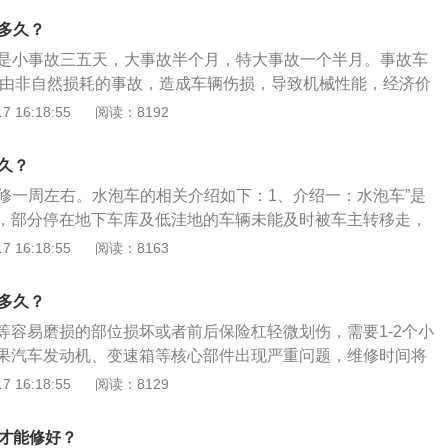
家生产：有些车非常热销厂家产能跟不上，此时等待提车的时
要多久？
等，如果遇到逾期情况，可以和销售协商退订。
常是小事故三五天，大事故半个月，特大事故一个半月。事故车
指由非自然损耗的事故，造成车辆伤损，导致机械性能，经济价
故车。“事故车”，一般是指存在结构性损伤的车辆。同时，泡
 16:18:55
阅读：8192
都属于“特殊事故车”这一类。事故车的鉴别:第一要检查的是前
是采用压铸成型，所以一旦撞过造成事故扭曲之后，想要修复
久？
是不太可能。补漆的情况也是征兆，都是因为敲打过后掉漆了
要修一周左右。水泡车的相关介绍如下：1、介绍一：水泡车”是
也需要注意。
，部分停在地下车库及低洼地的车辆未能及时被车主转移走，
泡的汽车。2、介绍二：泡水车也就是被水浸泡过的车辆，按
 16:18:55
阅读：8163
为三类，第一类是水深超过车轮并涌入了车内，第二类是水深
三类是积水漫过车顶。3、介绍三：第一类最为常见，修复后
要多久？
大，而后两类水深超过了中控台或者直接没顶的车辆，就算修
等容易磨损的部位损坏或者前后保险杠轻微划伤，需要1-2个小
炸弹，建议车主千万别图便宜购买。
果汽车发动机、变速箱等核心部件出现严重问题，维修时间将
。与维修时间相关的因素：受损地点的位置：一般来说，汽车
 16:18:55
阅读：8129
易修复。但如果是内部损坏，就需要拆卸汽车，这将相当麻
才能修复。损坏程度：汽车损坏越严重，修理汽车就越困难，
久才能修好？