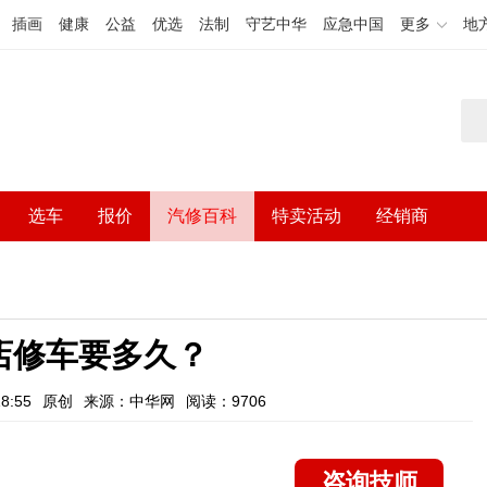
插画
健康
公益
优选
法制
守艺中华
应急中国
更多
地
选车
报价
汽修百科
特卖活动
经销商
店修车要多久？
8:55
原创
来源：中华网
阅读：9706
咨询技师