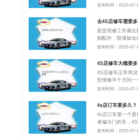
控制电脑是否进水
如果汽车发动机和
发布时间：2023-07-17
等。影响维修时间
部损坏，就需要拆
去4S店修车需要
越严重，修理汽车
若是维修工作量比
的备件，修起来会
购配件，喷漆钣金
长。技术人员越好
案，因为影响修复
发布时间：2023-07-17
店修，也可以选择
配件是否需要购买
的，一般修车后都
商要一次货。如果
又快，但质量好坏
4S店修车大概要
此外，4S商店修
4S店修车正常情
到。如果4S的商
型维修半个月到一
的项目，要以车辆
素：维修时间要根
发布时间：2023-07-17
如果你认为4S店
辆有多少，维修人
家，等待厂家处理
的项目要视采购配
4s店订车要多久？
程度，来衡量维修
4s店订车要一个
者偏冷门的车，4
期左右，办好手续
发布时间：2023-07-17
相同，有的4S店