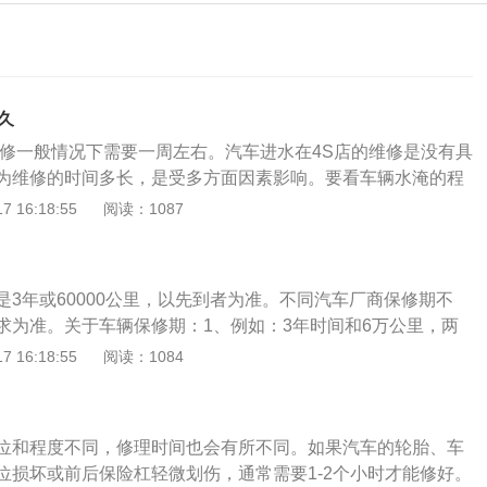
久
维修一般情况下需要一周左右。汽车进水在4S店的维修是没有具
为维修的时间多长，是受多方面因素影响。要看车辆水淹的程
面进水程度，包括发动机和变速箱有没有进水，这个都直接影
 16:18:55
阅读：1087
只是驾驶室里面进水，一般情况下需要十到十五天左右。还需
修的车辆有多少，如果店内维修车辆特别多，没有多余的师傅进
会延长车辆的维修时间。汽车进水的注意事项：尽快把电瓶负
是3年或60000公里，以先到者为准。不同汽车厂商保修期不
车上的各种电器因进水而发生短路；马上对发动机进行检查，
求为准。关于车辆保修期：1、例如：3年时间和6万公里，两
有没有进水，进水会导致连杆被顶弯，损坏发动机；检查机油
件达到，汽车的保修期就会过期，汽车出现问题时，需要换部
 16:18:55
阅读：1084
进水会引起机油变质，失去润滑作用，使发动机过度磨损；检
费。2、在保修期内并非车辆的所有维修费用都将被免除，而
，变速箱进水会使变速箱里的齿轮油变质，造成齿轮磨损；检
内所指定的免费项目。3、要在全国连锁的4S店进行保养维护,
里有水会使刹车油变质，致使刹车失灵；如果排气管进了水，
围内。4、不要盲目认为3年或者6万公里内出了一切问题都会
，以免水中的杂质堵塞三元催化器或损坏氧传感器；检查电瓶
位和程度不同，修理时间也会有所不同。如果汽车的轮胎、车
上的零部件的保修期不同，人为导致损坏不予保修。
要时请更换电解液；自动变速箱车要检查自动变速箱和变速箱
位损坏或前后保险杠轻微划伤，通常需要1-2个小时才能修好。