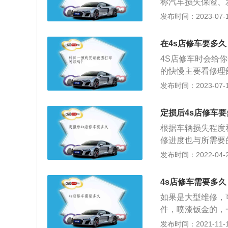
称汽车损失保险、
是一种新衍生的险
发布时间：2023-07-17
雨、洪水的当时，
或利用惯性启动机
在4s店修车要多久
4S店修车时会给
的快慢主要看修理
慢有的需要几天时间
发布时间：2023-07-17
介：全称为汽车销售服务
集整车销售（Sale
定损后4s店修车要
（Survey）四
根据车辆损失程度
良、整洁干净的维
修进度也与所需要
好的服务设施，充
发生车祸后，必须
发布时间：2022-04-22
务，可以使用户对
保险公司报告，保
修理所需的修理价
4s店修车需要多久
向价格部门或保险
如果是大型维修，
件，喷漆钣金的，
答案，因为有很多
发布时间：2021-11-10