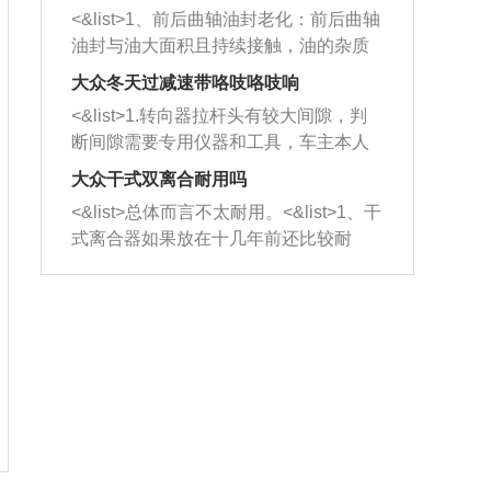
平底锅两耳，然后往左打半圈、一圈、
西取出来。但如果是因为积碳过多引起
<&list>1、前后曲轴油封老化：前后曲轴
一圈半的练习，往右同样也要打相同的
的堵塞，就需要将三元催化器泡在草酸
油封与油大面积且持续接触，油的杂质
圈数。 <&list>3、最后强调要反复练
中进行清洗。 <&list>3、也可以利用清
和发动机内持续温度变化使其密封效果
习，这样就可以形成肌肉记忆，在真实
大众冬天过减速带咯吱咯吱响
洗剂对堵塞的情况得到解决，将清洗剂
逐渐减弱，导致渗油或漏油。<&list>2、
驾驶车辆时，不需要记忆也能打好方
放在燃油箱中，与燃油混合后，车辆启
<&list>1.转向器拉杆头有较大间隙，判
活塞间隙过大：积碳会使活塞环与缸体
向。
动时，就可以和汽油一起进入到燃烧
断间隙需要专用仪器和工具，车主本人
的间隙扩大，导致机油流入燃烧室中，
室，最后形成废气排出，就可以让三元
无法制作，需要将车辆送到修理厂或4s
造成烧机油。<&list>3、机油粘度。使用
大众干式双离合耐用吗
催化器得到清洗，排气管堵塞的情况就
店；<&list>2.车辆半轴套管防尘罩破
机油粘度过小的话，同样会有烧机油现
<&list>总体而言不太耐用。<&list>1、干
能够得到解决。
裂，破裂后会出现漏油现象，使半轴磨
象，机油粘度过小具有很好的流动性，
式离合器如果放在十几年前还比较耐
损严重，磨损的半轴容易损坏，产生异
容易窜入到气缸内，参与燃烧。<&list>
用，但是由于现在的汽车发动机动力输
响；<&list>3.稳定器的转向胶套和球头
4、机油量。机油量过多，机油压力过
出越来越高，使得干式离合器散热不足
老化，一般是使用时间过长造成的。解
大，会将部分机油压入气缸内，也会出
的缺陷也逐渐暴露出来。<&list>2、由于
决方法是更换新的质量好的转向橡胶套
现烧机油。<&list>5、机油滤清器堵塞：
干式双离合的工作环境暴露在空气中，
和球头。
会导致进气不畅，使进气压力下降，形
而离合器的散热也是通离合器罩上面的
成负压，使机油在负压的情况下吸入燃
几个小孔来进行散热。但是在行驶过程
烧室引起烧机油。<&list>6、正时齿轮或
中变速箱需要换挡，就不得不使得离合
链条磨损：正时齿轮或链条的磨损会引
器频繁工作。<&list>3、长时间的低速行
起气阀和曲轴的正时不同步。由于轮齿
驶以及过于频繁的启停，导致离合器的