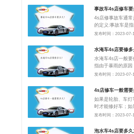
一点时间。要等厂
事故车4s店修车
间在3-6个月不
4s店修事故车通
的定义:事故车是
值下降的车辆为事
发布时间：2023-07-17
水车、火烧车等也
后大牌。因为大牌
水淹车4s店要修多
成完好如初的情况
水淹车4s店一般
才需要补漆，所以
指由于暴雨的原因
而被积水长时间浸
发布时间：2023-07-17
照损害严重程度分
超过了仪表盘，第
4s店修车一般需
对日常使用影响不
如果是轮胎、车灯
复后也是一个定时
时才能修好车；如
从几天到几周不等
发布时间：2023-07-17
的表面损坏相当容
烦，需要很长时间
泡水车4s店要多