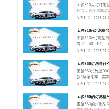
机构。安全方面，
宝骏310大灯灯
疲劳，更换汽车灯
护镜。以下是相关
发布时间：2023-07-17
内的部件烫伤，要
应戴上手套，既能
宝骏310w灯泡型
睛，不仅关系到一
宝骏310w灯泡型
紧密联系。在日间
有h1、h3、h4、
系车和韩系车中。宝
发布时间：2023-07-17
车身尺寸是：长462
为40l，行李箱容积为
宝骏360灯泡是什
然吸气发动机，最大
宝骏360灯泡是9
款6座家用车，其车身
m。宝骏360拥
发布时间：2023-07-17
轻化，满足用户日
搭配鹰眼式大灯，
宝骏560的灯泡型
配合流线型的车顶
宝骏560的灯泡型