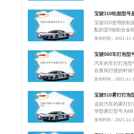
后再将灯泡背后的
是钢丝卡簧固定的
宝骏310轮胎型号
了灯泡的固定卡位
宝骏310使用的轮
罩内了。最后再重
配的是5辐铝合金
的新款重新设计了
轮胎尺寸也较小一
发布时间：2021-11-10
好，能够减少驾驶
多车主都知道，汽
就会越好。70指
宝骏560车灯泡型
断面测量最大的宽
汽车的车灯灯泡型
子午线轮胎，子午
在夜间行驶的时候
轮胎耐磨性能比较
车出现安全事故。
发布时间：2021-11-10
这款车的尺寸较小
一般汽车的前照灯
使用的轮胎尺寸也
汽车提供光亮，可
大尺寸的车型不能
宝骏510雾灯灯泡
灯、近光灯的使用
这款汽车的雾灯灯
明条件不好的时候
华型雾灯型号为h
同。
好的驾驶情况。雾
发布时间：2021-11-10
作用的指示灯，汽
灯、大灯、刹车灯