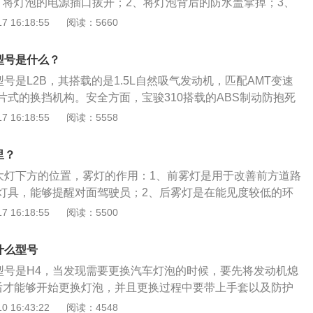
、将灯泡的电源插口拔开；2、将灯泡背后的防水盖拿掉；3、
取出；4、将新灯泡放入反射罩，对准灯泡的固定卡位；5、重
 16:18:55
阅读：5660
灯泡电源插上。宝骏560是上汽通用五菱推出的一款紧凑型SU
20mm、1820mm、1755mm，轴距为2750mm，搭载1.5T涡
型号是什么？
8L自然吸气发动机，最大功率分别是110kw、101kw，匹配6挡
型号是L2B，其搭载的是1.5L自然吸气发动机，匹配AMT变速
6挡双离合变速箱。
片式的换挡机构。安全方面，宝骏310搭载的ABS制动防抱死
力分配系统，可以在紧急刹车中保证车辆的平稳、安全，避免车
 16:18:55
阅读：5558
失稳等危险事故的发生。以2020款宝骏310为例，其是一款
4032mm、宽1680mm、高1450mm，轴距为2550mm，油
里？
重量为985kg。
车大灯下方的位置，雾灯的作用：1、前雾灯是用于改善前方道路
灯具，能够提醒对面驾驶员；2、后雾灯是在能见度较低的环
辆发现目标。以2020款宝骏310为例，其是一款小型车，车
 16:18:55
阅读：5500
mm、宽1680mm、高1450mm，轴距为2550mm，车身重量为
款宝骏310搭载1.2l自然吸气发动机，最大马力是80ps，最大扭矩是
什么型号
是59kw。
泡型号是H4，当发现需要更换汽车灯泡的时候，要先将发动机熄
后才能够开始更换灯泡，并且更换过程中要带上手套以及防护
骏310更换大灯的正确步骤为，先将灯泡的电源插口拨开，然
 16:43:22
阅读：4548