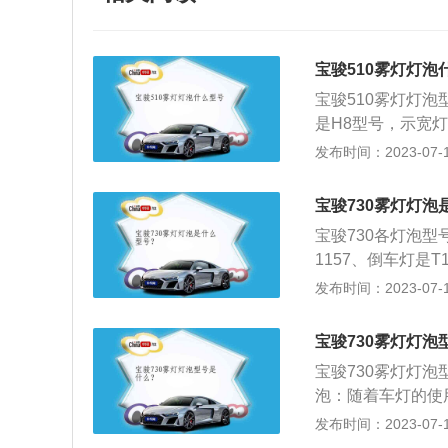
宝骏510雾灯灯泡
宝骏510雾灯灯泡
是H8型号，示宽
后雾灯是指在雾、
发布时间：2023-07-17
道路交通参与者易
注意事项：由于防
宝骏730雾灯灯泡
使用能够有效预防
宝骏730各灯泡型
1157、倒车灯是
驶中确保行驶安全
发布时间：2023-07-17
车，其车身尺寸是长4
方式为前置前驱，搭
宝骏730雾灯灯泡
宝骏730雾灯灯
泡：随着车灯的使
车灯变暗容易引发
发布时间：2023-07-17
择优质灯泡可以延