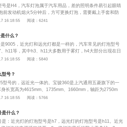
搭载的ABS制动防抱死系统+EBD制动力分配系统。
泡型号是H4，汽车灯泡属于汽车用品，差的照明条件易引起眼睛
泡前发动机熄火5分钟后，方可更换灯泡，需要戴上手套和防
资料：1.更换大灯灯泡之前，为避免在更换灯泡时被发动机舱
 16:18:55
阅读：6241
确认车辆已经熄火，并且是在凉车状态，打开引擎盖。更换时
保护自己的双手，也便于操作。2.汽车大灯，作为汽车的眼
号是什么？
个车主的外在形象，更与夜间开车或坏天气条件下的安全驾驶
号是9005，近光灯和远光灯都是一样的，汽车常见的灯泡型号
行车过程中，灯光能起到良好的提示与沟通的作用。
h7、h11等，其中h3、h11大多数用于雾灯，h4大部分出现在日
骏310w是一款5门5座的旅行车，2020款宝骏310w为例，其
 16:18:55
阅读：5840
0mm、宽1710mm、高1535mm，轴距为2750mm，油箱容积
740l，整备质量为1206kg。2020款宝骏310w搭载了1.5l自
么型号？
马力是105ps，最大功率是77kw。
005型号的，远近光一体的。宝骏360是上汽通用五菱旗下的一
长宽高为4615mm、1735mm、1660mm，轴距为2750m
有原创度高的外形设计，车身线条凌厉显眼，外形设计庄重不失年
 16:18:55
阅读：5766
常不同的用车场景，其前脸进气格栅采用全新的六边形设计，
车身侧面有贯穿前后灯组的腰线，下方棱线与尾部相互呼应，
号是什么？
和尾翼，营造出悬浮车顶的风格。
号是：近光灯的灯泡型号是h7，远光灯的灯泡型号是h11。近光