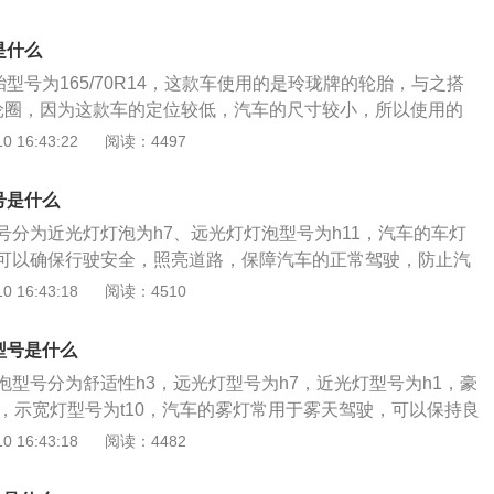
防水盖取开，接着把灯泡从反射罩里拿出来，要注意灯泡通常
，拆卸的时候要小心一点。随后就把灯泡放进反射罩内，对准
是什么
，再捏住两边钢丝卡簧把它往里面推，就可以把它固定在反射
胎型号为165/70R14，这款车使用的是玲珑牌的轮胎，与之搭
新盖上防水盖，再插上灯泡电源就算是更换完毕了。宝骏310
轮圈，因为这款车的定位较低，汽车的尺寸较小，所以使用的
雾灯，并且增加了透镜大灯，外形很是犀利，视觉效果变得更
些。在这组轮胎数据中，165代表的是轮胎的宽度，相信有很
 16:43:22
阅读：4497
员的视觉盲区，并且提高行车的安全性。
车使用的轮胎宽度越宽，在驾驶汽车的过程中，汽车的稳定性
的是轮胎的扁平比，扁平比指的是从轮圈至胎面的高度与轮胎的
号是什么
度的比值，这个数值通常都是使用百分比来表示的。R指的是
号分为近光灯灯泡为h7、远光灯灯泡型号为h11，汽车的车灯
线轮胎是家用汽车使用最广泛的一种类型的轮胎，这种类型的
可以确保行驶安全，照亮道路，保障汽车的正常驾驶，防止汽
强，可以延长轮胎的更换周期。14代表的是轮胎的尺寸，因为
随着汽车零部件行业的不断发展，汽车的灯泡类型逐渐增多，
 16:43:18
阅读：4510
，所以汽车使用的轮胎尺寸也相对更好一些。不同类型的汽车
被称为汽车大灯，车辆在夜间行驶或者坏天气条件下行驶时为
是不同的，汽车使用的轮胎尺寸同时需要与汽车的定位相符，
以使汽车更好地使用车灯，在使用灯光的时候需要注意远光
使用小尺寸的轮胎，因为这会影响汽车的舒适性。
型号是什么
，在夜晚道路照明条件良好的时候需要开启近光灯，在道路照
泡型号分为舒适性h3，远光灯型号为h7，近光灯型号为h1，豪
需要采用远光灯，车灯的类型不同采用的灯泡类型也有有所不
8，示宽灯型号为t10，汽车的雾灯常用于雾天驾驶，可以保持良
灯是指汽车的雾灯，用于在雨雾天气行驶的时候照明或者警告
 16:43:18
阅读：4482
车的雾灯属于汽车的车灯类型，车灯主要包括近光灯、远光
等，汽车的雾灯在能见度比较低的情况下可以使后面的车辆看