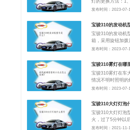
灯的更换方法：1
将灯泡从反射罩中
发布时间：2023-07-17
新盖上防水盖，将
V，长宽高分别是46
宝骏310的发动机
轮增压发动机、1.
宝骏310的发动机
手动、5挡AMT、
箱，采用旋钮加拨
系统加EBD制动
发布时间：2023-07-17
辆失控带来的甩尾、
小型车，车身尺寸是长
宝骏310雾灯在哪
箱容积为30l，车身
宝骏310雾灯在
情况不明时照明的
境中，让车辆后方车
发布时间：2023-07-17
身尺寸是：长4032
985kg。2020
宝骏310大灯灯泡
112nm，最大功率
宝骏310大灯灯
火，过了5分钟以
镜来保护自己。宝
发布时间：2021-11-10