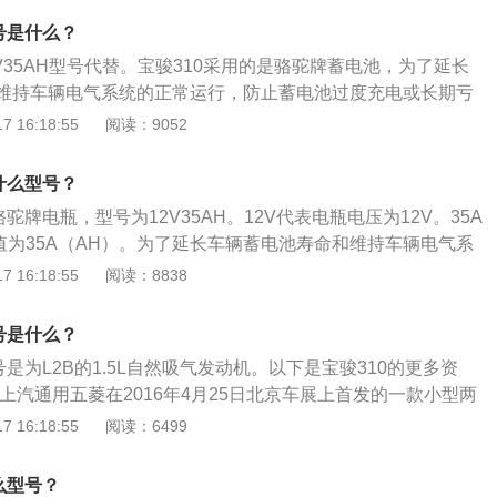
泡。灯泡的选择：如果色温超过6000K，光的穿透力下降，不
号是什么？
，应选择安全、有效色温的汽车灯泡。
2V35AH型号代替。宝骏310采用的是骆驼牌蓄电池，为了延长
维持车辆电气系统的正常运行，防止蓄电池过度充电或长期亏
需要注意的问题：定期启动汽车：蓄电池长久不用，其会慢慢
 16:18:55
阅读：9052
废。因此，每隔一定时间就应启动一次汽车，给蓄电池充电。
蓄电量不足时，要及时充电。蓄电池的蓄电量可以在仪表板上
什么型号？
查电池：日常行车时应经常检查蓄电池盖上的小孔是否通气。
驼牌电瓶，型号为12V35AH。12V代表电瓶电压为12V。35A
被堵，产生的氢气和氧气排不出去，电解液膨胀时，会把蓄电
值为35A（AH）。为了延长车辆蓄电池寿命和维持车辆电气系
蓄电池寿命。
止蓄电池过度充电或长期亏电。当电池的电压不足且灯光暗
 16:18:55
阅读：8838
应及时进行车外充电。宝骏310电瓶在汽车的使用过程中起到
果它不能正常供电，则发动机和车上电系统就会跟着出问题或
号是什么？
就必须细心保养它，才能避免发动机不能启动或是车行半途突
号是为L2B的1.5L自然吸气发动机。以下是宝骏310的更多资
使蓄电池损坏的原因有很多，比如在极板上部及下部沉积有污
是上汽通用五菱在2016年4月25日北京车展上首发的一款小型两
污物污染（例如受到盐酸、海水、有机酸等污染）；电解液比
0运用了深色配色。座椅为双色搭配，黑色和橙色，凸显运动元
 16:18:55
阅读：6499
形造成正极板与包极板互相接触，从而产生短路现象；蓄电池
鸟灵动设计，搭配水转印木纹饰板、黑亮钢琴烤漆，六边形镀
放期间没有充过电）、蓄电池充电时加上过大的电流。
表。2、宝骏310匹配AMT变速箱，采用旋钮+拨片式的换挡
么型号？