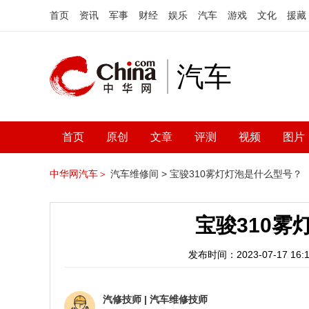
首页
资讯
军事
财经
娱乐
汽车
游戏
文化
援藏
汽车
首页
原创
文章
评测
视频
图片
中华网汽车＞
汽车维修间 >
宝骏310雾灯灯泡是什么型号？
宝骏310雾
发布时间：2023-07-17 16:1
汽修技师
|
汽车维修技师