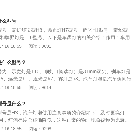
什么型号
型号，雾灯舒适型H3，远光灯H7型号，近光H1型号，豪华型
灯和牌照灯是T10型号。以下是车雾灯的相关介绍：作用：车用
雪、雨或尘埃弥漫等能见度较低的环境中，为使车辆后方其他
 16:18:55
阅读：9691
于发现而安装在车辆尾部，发光强度比尾灯更大的红色信号灯
雾灯亮度高、穿透性强，不会因雾气而产生漫反射，所以正确
是什么型号？
事故的发生。在有雾的天气，前后雾灯通常一起使用。
号为：示宽灯是T10、顶灯（阅读灯）是31mm双尖、刹车灯是
T15、远光是h1、近光是h7、雾灯是h8。汽车灯泡是汽车夜间行
，照明道路的灯泡。宝骏730是上汽通用旗下的一款7座家用
 16:18:55
阅读：9614
780mm、宽1780mm、高1740mm，轴距为2750mm，驱动
载1.5l涡轮增压发动机，匹配的是6挡手动变速箱（MT）。
型号是什么？
泡型号是H3，汽车灯泡使用注意事项的介绍如下：及时更换灯
用，灯泡亮度会逐渐降低，这种正常的物理现象被称为光衰。
事故，因此车灯一旦变暗应及时更换，不可等到坏掉才换。选
 16:18:55
阅读：9298
缓色衰、延长使用寿命，为行车安全提供更多保障，建议每两