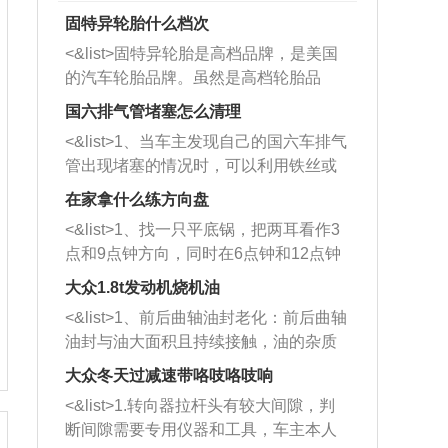
固特异轮胎什么档次
<&list>固特异轮胎是高档品牌，是美国
的汽车轮胎品牌。虽然是高档轮胎品
牌，但是中高低端的轮胎都有生产，这
国六排气管堵塞怎么清理
也是为了更好的开拓市场。
<&list>1、当车主发现自己的国六车排气
管出现堵塞的情况时，可以利用铁丝或
者是细棍，直接将杂物给取出来，如果
在家拿什么练方向盘
堵塞情况比较严重，也可以采取应急措
<&list>1、找一只平底锅，把两耳看作3
施。 <&list>2、直接利用木棍将所有的
点和9点钟方向，同时在6点钟和12点钟
杂物推到排气管里面的位置处，然后将
方向做一个标记。 <&list>2、双手握住
三元催化器拆解开，就可以将堵塞的东
大众1.8t发动机烧机油
平底锅两耳，然后往左打半圈、一圈、
西取出来。但如果是因为积碳过多引起
<&list>1、前后曲轴油封老化：前后曲轴
一圈半的练习，往右同样也要打相同的
的堵塞，就需要将三元催化器泡在草酸
油封与油大面积且持续接触，油的杂质
圈数。 <&list>3、最后强调要反复练
中进行清洗。 <&list>3、也可以利用清
和发动机内持续温度变化使其密封效果
习，这样就可以形成肌肉记忆，在真实
大众冬天过减速带咯吱咯吱响
洗剂对堵塞的情况得到解决，将清洗剂
逐渐减弱，导致渗油或漏油。<&list>2、
驾驶车辆时，不需要记忆也能打好方
放在燃油箱中，与燃油混合后，车辆启
<&list>1.转向器拉杆头有较大间隙，判
活塞间隙过大：积碳会使活塞环与缸体
向。
动时，就可以和汽油一起进入到燃烧
断间隙需要专用仪器和工具，车主本人
的间隙扩大，导致机油流入燃烧室中，