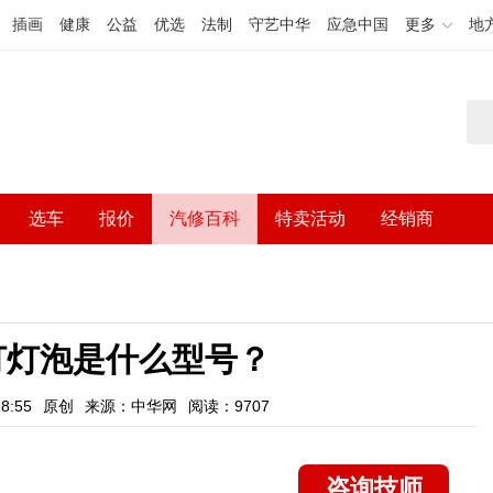
插画
健康
公益
优选
法制
守艺中华
应急中国
更多
地
选车
报价
汽修百科
特卖活动
经销商
灯灯泡是什么型号？
8:55
原创
来源：中华网
阅读：9707
咨询技师