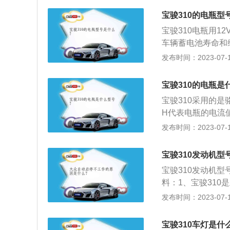
万公里成对更换灯
宝骏310的电瓶型
利于雨雾天气驾驶
宝骏310电瓶用1
车辆蓄电池寿命和
电。电瓶维护保养
发布时间：2023-07-17
自行放电，直至报
及时充电：当显示
宝骏310的电瓶是
反映出来。定期检
宝骏310采用的是骆
倘若蓄电池盖小孔
H代表电瓶的电流
池外壳撑破，影响
统的正常运行，防
发布时间：2023-07-17
淡、启动无力时，
了重要的作用，如
宝骏310发动机型
者停转。因此平时
宝骏310发动机型
然熄火的窘境。致
料：1、宝骏310
物，引起短路；受
厢轿车，宝骏31
发布时间：2023-07-17
重太高；电极板变
素。中控台采用飞
长时间存放（在存
铬饰圈自发光组合仪
宝骏310车灯是什