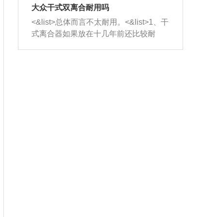
室，最后形成废气排出，就可以让三元
无法制作，需要将车辆送到修理厂或4s
造成烧机油。<&list>3、机油粘度。使用
大众干式双离合耐用吗
催化器得到清洗，排气管堵塞的情况就
店；<&list>2.车辆半轴套管防尘罩破
机油粘度过小的话，同样会有烧机油现
<&list>总体而言不太耐用。<&list>1、干
能够得到解决。
裂，破裂后会出现漏油现象，使半轴磨
象，机油粘度过小具有很好的流动性，
式离合器如果放在十几年前还比较耐
损严重，磨损的半轴容易损坏，产生异
容易窜入到气缸内，参与燃烧。<&list>
用，但是由于现在的汽车发动机动力输
响；<&list>3.稳定器的转向胶套和球头
4、机油量。机油量过多，机油压力过
出越来越高，使得干式离合器散热不足
老化，一般是使用时间过长造成的。解
大，会将部分机油压入气缸内，也会出
的缺陷也逐渐暴露出来。<&list>2、由于
决方法是更换新的质量好的转向橡胶套
现烧机油。<&list>5、机油滤清器堵塞：
干式双离合的工作环境暴露在空气中，
和球头。
会导致进气不畅，使进气压力下降，形
而离合器的散热也是通离合器罩上面的
成负压，使机油在负压的情况下吸入燃
几个小孔来进行散热。但是在行驶过程
烧室引起烧机油。<&list>6、正时齿轮或
中变速箱需要换挡，就不得不使得离合
链条磨损：正时齿轮或链条的磨损会引
器频繁工作。<&list>3、长时间的低速行
起气阀和曲轴的正时不同步。由于轮齿
驶以及过于频繁的启停，导致离合器的
或链条磨损产生的过量侧隙，使得发动
温度不断升高，而低速行驶时空气流动
机的调节无法实现：前一圈的正时和下
效率不高，无法将离合器中的热量有效
一圈可能就不一样。当气阀和活塞的运
的带走，导致离合器内部的温度不断升
动不同步时，会造成过大的机油消耗。
高，加速离合器的磨损。
解决方法：更换正时齿轮或链条。<&list
>7、内垫圈、进风口破裂：新的发动机
设计中，经常采用各种由金属和其他材