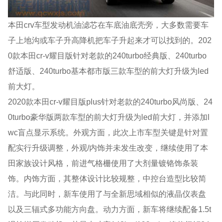
本田crv车型发动机油滤芯在车底油底壳旁，大多数需要车
子上地沟或车子升高降机把车子升起来才可以找到的。202
0款本田cr-v耀目版针对老款的240turbo经典版、240turbo
舒适版、240turbo基本都市版三款车型的前大灯升级为led
前大灯。
2020款本田cr-v耀目版plus针对老款的240turbo风尚版、24
0turbo豪华版两款车型的前大灯升级为led前大灯，并添加l
wc盲点显示系统。外观方面，此次上市车型关键是针对置
配实行升级调整，外观/内饰并未发生改变，继续使用了本
田家族设计风格，前进气格栅使用了大剂量镀铬饰条装
饰。内饰方面，其整体设计比较规整，中控台造型比较简
洁。与此同时，新车使用了与全新思域相似的液晶仪表盘
以及三辐式多功能方向盘。动力方面，新车将继续配备1.5t