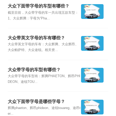
大众下面带字母的车型有哪些？
截至目前，大众带字母的车一共出现五款车型：
1、大众辉腾：字母为“Pha...
大众带英文字母的车有哪些？
大众带英文字母的车有：大众辉腾、大众辉昂、
大众帕萨特、大众途锐。相关资...
大众带字母的车型有哪些？
大众带字母的车型有：辉腾PHAETON、辉昂PHI
DEON、途锐TOU...
大众下面带字母是哪些字母？
辉腾phaeton、辉昂phideon、途锐touareg、途昂t
er...