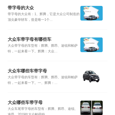
带字母的大众
带字母的大众有：1、辉腾，它是大众公司制造的
顶尖豪华轿车，曾是唯一1个...
大众车带字母有哪些车
大众带字母的车型有：辉腾、辉昂、途锐和帕萨
特，一起来看一下。辉腾：大众...
大众车哪些车带字母
大众带字母的车型有：辉腾、辉昂、途锐和帕萨
特，一起来看一下。一、辉腾：...
大众哪些车带字母
大众车尾带字母的车型有：辉腾、辉昂、途锐、
途昂、2019款大众帕萨特。...