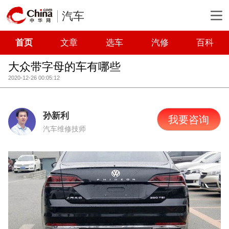
汽车
首页
文章
选车
汽修
百科
大众带字母的车有哪些
2020-12-26 00:05:12
孙新利
我要咨询
汽车维修技师