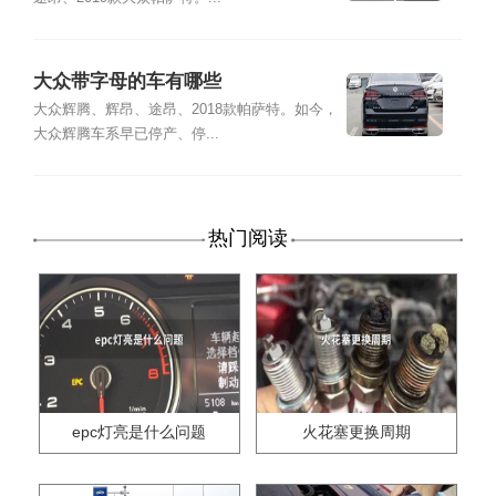
大众带字母的车有哪些
大众辉腾、辉昂、途昂、2018款帕萨特。如今，
大众辉腾车系早已停产、停...
热门阅读
epc灯亮是什么问题
火花塞更换周期