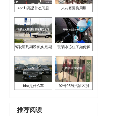
epc灯亮是什么问题
火花塞更换周期
驾驶证到期没有换,逾期
玻璃水冻住了如何解
怎么办??
决？
bba是什么车
92号95号汽油区别
推荐阅读