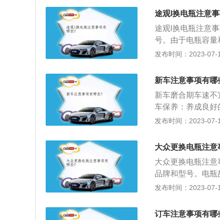
备齐这些证件。确
途观l换电瓶注意
也就是离生产日期
途观l换电瓶注意
三个月，那就属于
号。由于电瓶容量
辆的完好性：可以
日期：购买电瓶后
发布时间：2023-07-17
么机油或者是油液
3个月，出厂时间
渍，一般新车在这
解时需要先负极后
方法。检查车内各
新车注意事项有哪
极搭铁线不要碰到
足，也一定要检查
新车磨合期车速不
零件损坏的可能性
车保养：养成良好
油，滤清器要定期
发布时间：2023-07-17
常检查机油、冷却
一定公里数后(在
大众更换电瓶注意
换机油、机滤等，
大众更换电瓶注意
品牌和型号。电瓶
示音。电压不足表
发布时间：2023-07-17
可以正常使用；启
无法启动。原因是
订车注意事项有哪