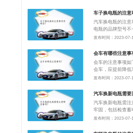
已经完毕有以下三
2.测量单个电池电
车子换电瓶的注意
3.测量电解液的
汽车换电瓶的注意
电瓶的品牌型号不
对电瓶容量和冷起
发布时间：2023-07-17
应使用电瓶检测仪
生“虚电”的情况
会车有哪些注意事
内其他电子设备的
会车的注意事项如
作。
会车，应提前降低
门、猛打方向盘。
发布时间：2023-07-17
复杂地点会车。6
行驶时，遇对面来
汽车换新电瓶需要
备；若遇对方车辆
汽车换新电瓶需注
还要特别注意道路
牢固，包括检查蓄
行人被来车挡住时
否则车子在颠簸路
发布时间：2023-07-17
可能导致产生电火
再次启动间隔不要