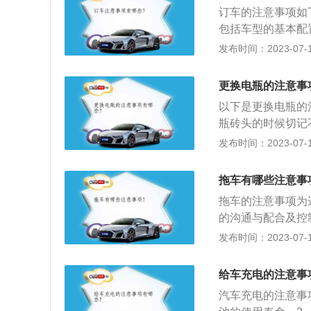
底没电表现现象：
订车的注意事项如
包括车型的基本配
之后，再到4S店
发布时间：2023-07-17
要确认购买车型的
识号码同时写明，
更换电瓶的注意事
价格和赠送的东西
以下是更换电瓶的
费用也要约定备注
瓶砖头的时候切记
预防以后发生纠纷
意应该和原车电瓶
发布时间：2023-07-17
瓶，质量有保障。
来说，近3个月的
拖车有哪些注意事
命。4、不断电更
拖车的注意事项为
置。5、更换完成
的沟通与配合及控
上电，保证电量充
光绿色、荧光红色
发布时间：2023-07-17
璃、音箱设备等。
有反光材料的拖缆
钩位置。如果故障
给车充电的注意事
并且在安装拖车钩
汽车充电的注意事
用过程中突然弹出