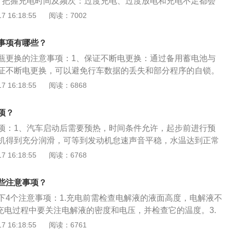
、把握充电时间及频次：过度充电、过度放电和充电不足都会
线，以避免复杂的路况和拥挤的路段。控制安全距离。为了防
把握充电的时间和频次，避免电池受损。3、避免充电时插头
 16:18:55
阅读：7002
时发生追尾事故，必须掌握车辆的距离和速度，通常拖车绳的
长会导致插头短路或接触不良，损害充电器和电瓶，应及时清
m，应将拖车绳之间的距离控制在拖车绳的有效范围内，并使拖车
插件。4、避免颠簸，保持通风：务必要遵循说明书上关于保
车的速度控制在20km/h以下。
事项有哪些？
尽量保护好充电器，防止发生振动的颠簸。充电的时候要保持
瓶更换的注意事项：1、保证不断电更换：通过备用蓄电池与
则不但影响充电器的寿命，还会影响充电状态，对电池形成损
证不断电更换，可以避免行车数据的丢失和部分程序的自锁。
：电池定期进行一次深放电有利于"活化"电池，提升电池的容
：需要更换AGM电池时，一定要通过解码设备进行“记录电池更
 16:18:55
阅读：6868
清除发动机控制单元储存的故障代码，像瓦尔塔就提供AGM专
，对电池管理系统的车辆进行电池注册，清除故障码。
项？
项：1、汽车启动后需要预热，时间条件允许，起步前进行预
机得到充分润滑，可等到发动机怠速声音平稳，水温达到正常
负荷过重，新车初期最好不要负载过重，不要超过最高载荷的8
 16:18:55
阅读：6768
负担。3、要及时换挡，不要长期使用同一个速度，同一个档
档位，让各个档位接受磨合。4、不要时常使用紧急制动，发
些注意事项？
动系统工作会受影响。
下4个注意事项：1.充电前需检查电解液的液面高度，电解液不
.充电过程中要关注电解液的密度和电压，并检查它的温度。3.
好，且严禁烟火。4.在无人看守的情况下禁止充电。判断充电
 16:18:55
阅读：6761