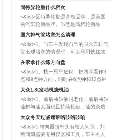
固特异轮胎什么档次
<&list>固特异轮胎是高档品牌，是美国
的汽车轮胎品牌。虽然是高档轮胎品
牌，但是中高低端的轮胎都有生产，这
国六排气管堵塞怎么清理
也是为了更好的开拓市场。
<&list>1、当车主发现自己的国六车排气
管出现堵塞的情况时，可以利用铁丝或
者是细棍，直接将杂物给取出来，如果
在家拿什么练方向盘
堵塞情况比较严重，也可以采取应急措
<&list>1、找一只平底锅，把两耳看作3
施。 <&list>2、直接利用木棍将所有的
点和9点钟方向，同时在6点钟和12点钟
杂物推到排气管里面的位置处，然后将
方向做一个标记。 <&list>2、双手握住
三元催化器拆解开，就可以将堵塞的东
大众1.8t发动机烧机油
平底锅两耳，然后往左打半圈、一圈、
西取出来。但如果是因为积碳过多引起
<&list>1、前后曲轴油封老化：前后曲轴
一圈半的练习，往右同样也要打相同的
的堵塞，就需要将三元催化器泡在草酸
油封与油大面积且持续接触，油的杂质
圈数。 <&list>3、最后强调要反复练
中进行清洗。 <&list>3、也可以利用清
和发动机内持续温度变化使其密封效果
习，这样就可以形成肌肉记忆，在真实
大众冬天过减速带咯吱咯吱响
洗剂对堵塞的情况得到解决，将清洗剂
逐渐减弱，导致渗油或漏油。<&list>2、
驾驶车辆时，不需要记忆也能打好方
放在燃油箱中，与燃油混合后，车辆启
<&list>1.转向器拉杆头有较大间隙，判
活塞间隙过大：积碳会使活塞环与缸体
向。
动时，就可以和汽油一起进入到燃烧
断间隙需要专用仪器和工具，车主本人
的间隙扩大，导致机油流入燃烧室中，