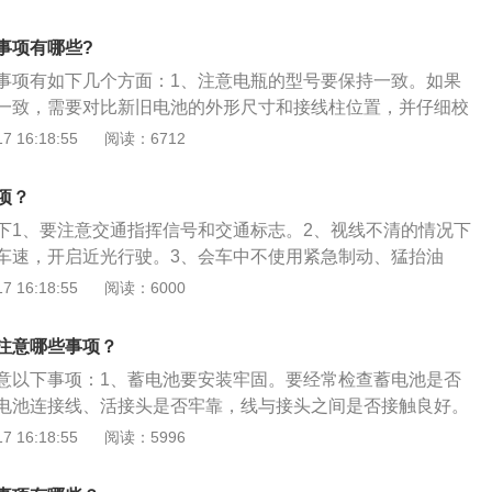
种方法：1.电解液沸腾的同时出现气泡，那么表明充电完毕。
压值大小，如果电压3秒内不波动，达到2.7V，表明充电完毕。
事项有哪些?
相对密度，如密度3h内不再波动，达到最大值，表示充电完毕。
事项有如下几个方面：1、注意电瓶的型号要保持一致。如果
一致，需要对比新旧电池的外形尺寸和接线柱位置，并仔细校
动电流参数等，避免汽车冷起动困难。2、条件允许的情况下
 16:18:55
阅读：6712
进行测试。有些电瓶在久置之后实际容量并不充足，可能发
，这种情况下需要对电瓶进行充电。3、电池安装完成后需查看车
项？
状况，比如升降玻璃、汽车音响等，保证汽车之后能够正常工
下1、要注意交通指挥信号和交通标志。2、视线不清的情况下
车速，开启近光行驶。3、会车中不使用紧急制动、猛抬油
4、忌在障碍物处会车。5、忌在窄桥、窄路、隧道、急转弯等
 16:18:55
阅读：6000
、忌在夜间会车不关远光灯。7、汽车在没有画中心线的道路上
车在近距离内超车时，应靠右减速慢行，做好随时停车的准
注意哪些事项？
强行占道，应尽可能让出车道，甚至停车礼让。8、会车时，
意以下事项：1、蓄电池要安装牢固。要经常检查蓄电池是否
上的行人和非机动车情况，看清预计会车地点的行人动态。当
电池连接线、活接头是否牢靠，线与接头之间是否接触良好。
，要防止这些行人忽略本车，因此，要鸣号示意。
况行驶时，导致蓄电池抖动甚至脱落而损坏，连接线松脱将有
 16:18:55
阅读：5996
花。2、打火时间每次控制在3-5秒之内。如果一次打不着火，
少于15秒。如果多次启动仍打不着车，切忌长时间不断打火，