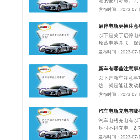
池的使用寿命。2
建立合理的行驶路
缩短电瓶寿命，应
发布时间：2023-07-17
止在使用拖缆拖车
发热：发热时间过
长度约为5-10
除氧化物或更换接
绳保持张紧状态，拖
启停电瓶更换注意
护充电器的说明，
以下是关于启停电
充电器的通风，否
原蓄电池并联，保
伤。5、定期放电
2、通过解码设备
发布时间：2023-07-17
量。
换“的设置，才能
业匹配/解码设备
新车有哪些注意事
以下是新车注意事
热，就是能让发动
才行驶。2、避免
发布时间：2023-07-17
0%，减轻发动机
位，应该合理使用
汽车电瓶充电有哪
动机出现负荷，制
汽车电瓶充电有以
足时不得充电。2
充电室内要通风良
发布时间：2023-07-17