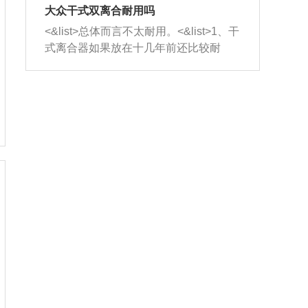
室，最后形成废气排出，就可以让三元
无法制作，需要将车辆送到修理厂或4s
造成烧机油。<&list>3、机油粘度。使用
大众干式双离合耐用吗
催化器得到清洗，排气管堵塞的情况就
店；<&list>2.车辆半轴套管防尘罩破
机油粘度过小的话，同样会有烧机油现
<&list>总体而言不太耐用。<&list>1、干
能够得到解决。
裂，破裂后会出现漏油现象，使半轴磨
象，机油粘度过小具有很好的流动性，
式离合器如果放在十几年前还比较耐
损严重，磨损的半轴容易损坏，产生异
容易窜入到气缸内，参与燃烧。<&list>
用，但是由于现在的汽车发动机动力输
响；<&list>3.稳定器的转向胶套和球头
4、机油量。机油量过多，机油压力过
出越来越高，使得干式离合器散热不足
老化，一般是使用时间过长造成的。解
大，会将部分机油压入气缸内，也会出
的缺陷也逐渐暴露出来。<&list>2、由于
决方法是更换新的质量好的转向橡胶套
现烧机油。<&list>5、机油滤清器堵塞：
干式双离合的工作环境暴露在空气中，
和球头。
会导致进气不畅，使进气压力下降，形
而离合器的散热也是通离合器罩上面的
成负压，使机油在负压的情况下吸入燃
几个小孔来进行散热。但是在行驶过程
烧室引起烧机油。<&list>6、正时齿轮或
中变速箱需要换挡，就不得不使得离合
链条磨损：正时齿轮或链条的磨损会引
器频繁工作。<&list>3、长时间的低速行
起气阀和曲轴的正时不同步。由于轮齿
驶以及过于频繁的启停，导致离合器的
或链条磨损产生的过量侧隙，使得发动
温度不断升高，而低速行驶时空气流动
机的调节无法实现：前一圈的正时和下
效率不高，无法将离合器中的热量有效
一圈可能就不一样。当气阀和活塞的运
的带走，导致离合器内部的温度不断升
动不同步时，会造成过大的机油消耗。
高，加速离合器的磨损。
解决方法：更换正时齿轮或链条。<&list
>7、内垫圈、进风口破裂：新的发动机
设计中，经常采用各种由金属和其他材