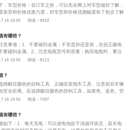
遥控无法开门，无任何反应。
下：车型价格：在订车之前，可以先在网上对车型做好了解，
置差异和价格优惠力度，对车型和价格优惠幅度有了初步了解
和销售顾问进行谈判，建议货比三家。车辆信息：在订车之前，
 16:18:55
阅读：8433
型号、车架号、发动机号码、颜色，尤其是汽车代码与汽车标
避免到时候提车出现变数。订车合同：签订合同前，需要先把
项有哪些？
谈好，写合同要注意订单类型。另外还有保险和购置税的代办
注意事项：1、不要碰到金属：不管是拆还是装，在扭正极电
清楚，包括订金和提车时间也要备注好，违约责任也要明确，
不要碰到金属。2、注意电瓶型号和质量：购买电瓶时，要注
。
型号一致，这样才能正常的使用。同时建议使用大品牌的电
 16:18:55
阅读：8113
3、查看电瓶的出厂日期：要仔细查看电瓶的出厂日期，一般
电瓶都可以使用，出厂时间超过半年的电瓶，就会影响使用寿
项？
换：更换时，要不断电更换，这样能避免内的一些电子设备重
选择醒目颜色的挂钩工具、正确安装拖车工具、注意前后车辆
后：对于新电瓶来说，刚装上后应该跑半小时，这样电瓶能充
制安全距离。应选择醒目颜色的挂钩工具，如黄色、蓝色、荧
足；同时要试一试车内的各个电子设备是否正常，比如升降玻
等。将彩色条挂在拖车工具上，晚上拖曳时尽量使用拖缆或带
 16:18:55
阅读：7397
，以提高警告效果。拖车工具应安装在前后车辆同一侧的拖车
车是左钩，那么拖车也应该选择左钩，以确保在道路上直行，
项有哪些？
时请务必事后检查以确保拖车钩安装牢固，以防止拖车钩在使
项如下：1、每天充电：可以使电池处于浅循环状态，延长电
并伤人。注意前后车辆的沟通与配合。拖车前的驾驶员之间应