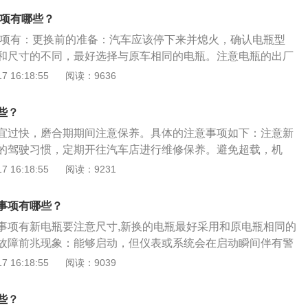
认是否为库存车：对于马上要提新车，车辆当然是越新越好，
事项有哪些？
越近越好，有这么一个概念，从生产日期到提车的那个点超过
事项有：更换前的准备：汽车应该停下来并熄火，确认电瓶型
库存车。虽然并不是那么绝对，但是也可以参考一下。确认车
和尺寸的不同，最好选择与原车相同的电瓶。注意电瓶的出厂
从检查发动机来确认，如果发动机在之前较长期的被使用，那
，需要仔细检查电瓶的出厂日期。一般来说，电瓶可以使用近
 16:18:55
阅读：9636
都会损耗较大。并且发动机的一些地方还会有灰尘，或者是污
超过半年，这将影响使用寿命。安装注意：为了防止短路，拆
些方面都是处于完好状态，商家异地取车又得是另外一种判断
正极，安装时先正极后负极。在拆除电瓶正、负极时，正、负
项功能的完好性：在有条件的情况下，可以试车。如果条件不
些？
铁的部位。
车内各项功能，例如中控、车灯以及空调系统等，排除小部分
宜过快，磨合期期间注意保养。具体的注意事项如下：注意新
，避免将来需要维修。
的驾驶习惯，定期开往汽车店进行维修保养。避免超载，机
更换，轮胎定期保养。检查机油及冷却液：新车磨合期间应经
 16:18:55
阅读：9231
液、蓄电池电解液是否充足，发现缺少一定要及时补充。达到
磨合期内或结束后)要及时到服务站进行车辆的检查、保养，更
事项有哪些？
并全面检查底盘系统。
事项有新电瓶要注意尺寸,新换的电瓶最好采用和原电瓶相同的
故障前兆现象：能够启动，但仪表或系统会在启动瞬间伴有警
现现象：一种是遥控开门、仪表、收音机等；低电流用电设备
 16:18:55
阅读：9039
动马达无法工作，出现马达声。另一种是马达能正常运转，但
电瓶电压过低导致模块的无法正常运行，系统无法解锁导。彻
些？