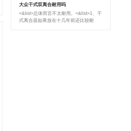
室，最后形成废气排出，就可以让三元
无法制作，需要将车辆送到修理厂或4s
造成烧机油。<&list>3、机油粘度。使用
大众干式双离合耐用吗
催化器得到清洗，排气管堵塞的情况就
店；<&list>2.车辆半轴套管防尘罩破
机油粘度过小的话，同样会有烧机油现
<&list>总体而言不太耐用。<&list>1、干
能够得到解决。
裂，破裂后会出现漏油现象，使半轴磨
象，机油粘度过小具有很好的流动性，
式离合器如果放在十几年前还比较耐
损严重，磨损的半轴容易损坏，产生异
容易窜入到气缸内，参与燃烧。<&list>
用，但是由于现在的汽车发动机动力输
响；<&list>3.稳定器的转向胶套和球头
4、机油量。机油量过多，机油压力过
出越来越高，使得干式离合器散热不足
老化，一般是使用时间过长造成的。解
大，会将部分机油压入气缸内，也会出
的缺陷也逐渐暴露出来。<&list>2、由于
决方法是更换新的质量好的转向橡胶套
现烧机油。<&list>5、机油滤清器堵塞：
干式双离合的工作环境暴露在空气中，
和球头。
会导致进气不畅，使进气压力下降，形
而离合器的散热也是通离合器罩上面的
成负压，使机油在负压的情况下吸入燃
几个小孔来进行散热。但是在行驶过程
烧室引起烧机油。<&list>6、正时齿轮或
中变速箱需要换挡，就不得不使得离合
链条磨损：正时齿轮或链条的磨损会引
器频繁工作。<&list>3、长时间的低速行
起气阀和曲轴的正时不同步。由于轮齿
驶以及过于频繁的启停，导致离合器的
或链条磨损产生的过量侧隙，使得发动
温度不断升高，而低速行驶时空气流动
机的调节无法实现：前一圈的正时和下
效率不高，无法将离合器中的热量有效
一圈可能就不一样。当气阀和活塞的运
的带走，导致离合器内部的温度不断升
动不同步时，会造成过大的机油消耗。
高，加速离合器的磨损。
解决方法：更换正时齿轮或链条。<&list
>7、内垫圈、进风口破裂：新的发动机
设计中，经常采用各种由金属和其他材