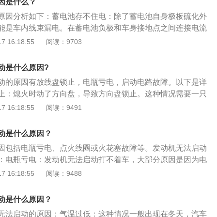
因是什么？
，说明该蓄电池已经接近报废。
原因分析如下：蓄电池存不住电：除了蓄电池自身极板硫化外
能是车内线束漏电。在蓄电池负极和车身接地点之间连接电流
熔丝，若拔下某个熔丝后不再放电，则说明该熔丝负责的电路
 16:18:55
阅读：9703
地不良，造成拉弧放电。冷却液温度传感器短路：发动机经多
，而火花塞电极又非常干净，可能是冷却液温度传感器短路，
动是什么原因?
燃油泵继电器触点烧蚀或焊点接触不良：在继电器触点烧蚀
动的原因有放线盘锁止，电瓶亏电，启动电路故障。以下是详
加大电流才能保证继电器继续工作，加大电流会使继电器工作
止：熄火时动了方向盘，导致方向盘锁止。这种情况需要一只
程度后会导致磁性丢失，开关触点不能吸合，因电流过大而使
，另一只手同时转动钥匙即可。电瓶亏电：检查是否亏电引
 16:18:55
阅读：9491
开，造成该继电器负责的电路没有电。通过外观检查继电器触
看是否亮灯,或按喇叭听有没有鸣笛声。如果是亏电引起，就要
的痕迹，此时必须更换继电器。
。启动电路故障：启动时只有轻微的声音，再无任何反应，这
动是什么原因？
所致。
因包括电瓶亏电、点火线圈或火花塞故障等。发动机无法启动
：电瓶亏电：发动机无法启动打不着车，大部分原因是因为电
般都会有指示电瓶状态说明，车主可以查看是否没电。点火线
 16:18:55
阅读：9488
点火线圈，主要负责将低压电转变为高压电，从而驱动火花塞
果点火线圈或火花塞出现故障，则可能会导致发动机启动困难
动是什么原因？
这时更换点火线圈及火花塞即可。
无法启动的原因：气温过低：这种情况一般出现在冬天，汽车