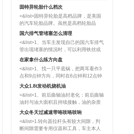
固特异轮胎什么档次
<&list>固特异轮胎是高档品牌，是美国
的汽车轮胎品牌。虽然是高档轮胎品
牌，但是中高低端的轮胎都有生产，这
国六排气管堵塞怎么清理
也是为了更好的开拓市场。
<&list>1、当车主发现自己的国六车排气
管出现堵塞的情况时，可以利用铁丝或
者是细棍，直接将杂物给取出来，如果
在家拿什么练方向盘
堵塞情况比较严重，也可以采取应急措
<&list>1、找一只平底锅，把两耳看作3
施。 <&list>2、直接利用木棍将所有的
点和9点钟方向，同时在6点钟和12点钟
杂物推到排气管里面的位置处，然后将
方向做一个标记。 <&list>2、双手握住
三元催化器拆解开，就可以将堵塞的东
大众1.8t发动机烧机油
平底锅两耳，然后往左打半圈、一圈、
西取出来。但如果是因为积碳过多引起
<&list>1、前后曲轴油封老化：前后曲轴
一圈半的练习，往右同样也要打相同的
的堵塞，就需要将三元催化器泡在草酸
油封与油大面积且持续接触，油的杂质
圈数。 <&list>3、最后强调要反复练
中进行清洗。 <&list>3、也可以利用清
和发动机内持续温度变化使其密封效果
习，这样就可以形成肌肉记忆，在真实
大众冬天过减速带咯吱咯吱响
洗剂对堵塞的情况得到解决，将清洗剂
逐渐减弱，导致渗油或漏油。<&list>2、
驾驶车辆时，不需要记忆也能打好方
放在燃油箱中，与燃油混合后，车辆启
<&list>1.转向器拉杆头有较大间隙，判
活塞间隙过大：积碳会使活塞环与缸体
向。
动时，就可以和汽油一起进入到燃烧
断间隙需要专用仪器和工具，车主本人
的间隙扩大，导致机油流入燃烧室中，