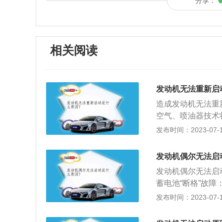
分享：
相关阅读
发动机无法重新启
造成发动机无法重
空气、喷油器技术
路：先检测发动机
发布时间：2023-07-17
路一般来说包括下
缆等。当然，除此
发动机偶尔无法启
统等，也同样是启
发动机偶尔无法启
分为两部分：燃油
蓄电池“断格”故
通过测量燃油的流
带动曲轴缓转几下
发布时间：2023-07-17
管路中带负载时检
一般属于蓄电池“
较长或第二天启动