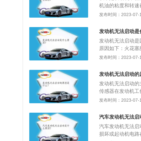
机油的粘度和转速
就难以打火。火花
发布时间：2023-07-17
打火系统又是汽车
着车辆的工作性能
发动机无法启动是
彻底的办法是检查
发动机无法启动是
点火线圈能量、高
原因如下：火花塞
统又是汽车心脏工
发布时间：2023-07-17
换。电瓶亏电：电
续打两次火，那么
发动机无法启动的
对：一般自动挡车
发动机无法启动的
火。还有一些手动
传感器在发动机工
行各项控制的主要
发布时间：2023-07-17
收到速度信号和曲
现喷油器不动作，
汽车发动机无法启
泵或控制电路出现
汽车发动机无法启
常，燃油也不能正
损坏或起动机电路