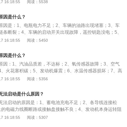
严、气门关闭不严、进气门及进气管积碳过多，导致喷入的汽
 16:18:55
阅读：5538
能进入燃烧室；3、发动机管理系统故障，例如转速传感器信
正确、线路接触不良等；4、点火系统存在故障，例如火花塞
原因是什么？
对、高压线漏电、点火线圈损坏。
原因是：1、电瓶电力不足；2、车辆的油路出现堵塞；3、车
链条断裂；4、车辆的启动开关出现故障，遥控钥匙没电；5、
、电路出现故障。发动机无法点火的解决办法是：1、及时对电
 16:18:55
阅读：5450
；2、清洗油路；3、更换车辆的皮带或者链条；4、检修启动
车燃油；6、定期清除气门积碳；7、清理火花塞的污渍；8、更
原因是什么？
原因：1、汽油品质差，不达标；2、氧传感器故障；3、空气
4、火花塞积碳；5、发动机爆震；6、水温传感器损坏；7、高
发动机缺缸。汽车发动机是为汽车提供动力的装置，是汽车的
 16:18:55
阅读：5356
转换装置，作用是将汽油或柴油的热能通过在密封汽缸内燃烧
活塞作功，转变为机械能，根据动力来源不同，汽车发动机可
无法启动是什么原因？
汽油发动机、电动汽车电动机以及混合动力等。
无法启动的原因是：1、蓄电池充电不足；2、各导线连接松
上的电磁力线圈断路或接触盘接触不良；4、发动机本身运转阻
电器线圈断路或触点烧蚀；6、排气管结冻或气门结胶；7、燃
 16:18:55
阅读：5307
油器故障。预防发动机无法启动的措施：1、检查蓄电池状