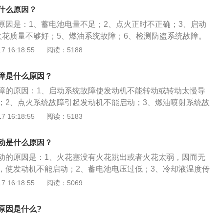
的机油；3、及时更换火花塞；4、检查和调整点火正时；5、检
什么原因？
原因是：1、蓄电池电量不足；2、点火正时不正确；3、启动
火花质量不够好；5、燃油系统故障；6、检测防盗系统故障。
方法：1、查看油表显示是否有油；2、检查一下车子是否停放
 16:18:55
阅读：5188
3、检查车辆电瓶是否亏电或无电；4、检查电路是否正常；
正常；6、检查车辆点火系统是否正常；7、检查车辆供油系统
障是什么原因？
动时有无抖动；9、火花塞、高压线是否正常；10、自动挡车型
障的原因：1、启动系统故障使发动机不能转动或转动太慢导
检查碰撞开关是否动作过；12、检查汽车防盗系统。
；2、点火系统故障引起发动机不能启动；3、燃油喷射系统故
启动；4、进气系统故障问题；5、ECU故障造成发动机不能启
 16:18:55
阅读：5183
障。发动机是一种能够把其他形式的能转化为机械能的机器，
燃机、喷气发动机、电动机等。发动机既适用于动力发生装
动是什么原因？
力装置的整个机器。
动的原因是：1、火花塞没有火花跳出或者火花太弱，因而无
，使发动机不能启动；2、蓄电池电压过低；3、冷却液温度传
油滤清器堵塞；5、燃油泵继电器触点燃蚀或焊点接触不良。汽
 16:18:55
阅读：5069
提供动力的装置，是汽车的心脏，决定着汽车的动力性、经济
性。根据动力来源不同，汽车发动机可分为柴油发动机、汽油
原因是什么?
电动机以及混合动力等，常见的汽油机和柴油机都属于往复活