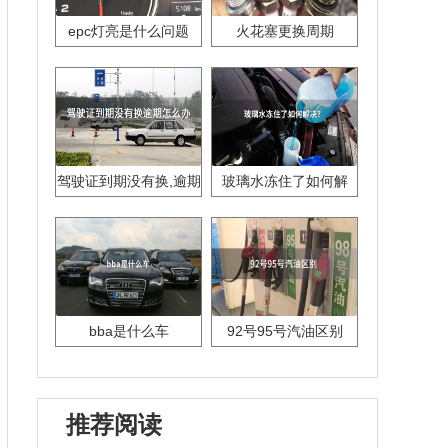
epc灯亮是什么问题
火花塞更换周期
驾驶证到期没有换,逾期
玻璃水冻住了如何解
怎么办??
决？
bba是什么车
92号95号汽油区别
推荐阅读