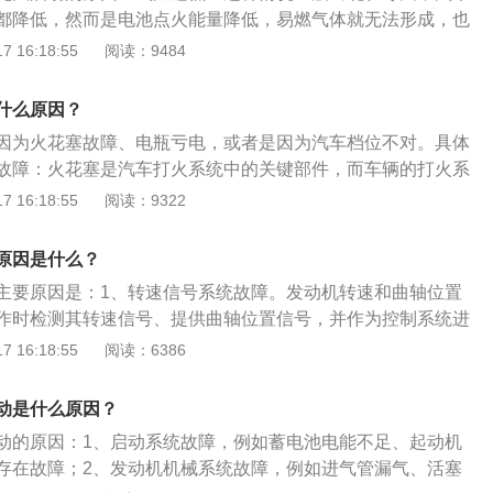
都降低，然而是电池点火能量降低，易燃气体就无法形成，也
塞出现故障：火花塞是汽车打火系统中的关键部件，而车辆的
 16:18:55
阅读：9484
心脏工不工作的关键所在，所以火花塞能不能正常工作，关系
及效率。应急方法：可拧出火花塞擦干净，装复后即可着车。
什么原因？
点火系统，排除点火能量低的原因，常见如火花塞电极间隙、
因为火花塞故障、电瓶亏电，或者是因为汽车档位不对。具体
压线状态等。
故障：火花塞是汽车打火系统中的关键部件，而车辆的打火系
不工作的关键所在，所以火花塞能不能正常工作，需要及时更
 16:18:55
阅读：9322
瓶亏电会在打火时感觉到启动机没劲，有点带不动发动机，连
第一次就会比后面的劲大。这时需要给电瓶充电。汽车档位不
原因是什么？
型只有挂到P档才可以启动，如果放在R或者D挡上就会打不着
主要原因是：1、转速信号系统故障。发动机转速和曲轴位置
挡车如果不踩离合也会打不着火。需要正确使用档位。
作时检测其转速信号、提供曲轴位置信号，并作为控制系统进
依据和基础。如果传感器或其线路出现故障，电控单元不能接
 16:18:55
阅读：6386
轴位置信号，就无法正确地控制燃油喷射和点火正时，就会出
火花塞不跳火的现象。2、燃油泵及控制电路故障。如果燃油
动是什么原因？
故障，也会造成供油系统没有燃油压力。即使喷油器工作正
动的原因：1、启动系统故障，例如蓄电池电能不足、起动机
常喷射。
存在故障；2、发动机机械系统故障，例如进气管漏气、活塞