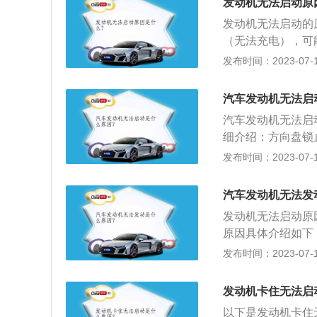
发动机无法启动原
板、隔板严重老化
发动机无法启动的
（无法充电），可
表，然后逐个拔下
发布时间：2023-07-17
存在插头松动或接
次启动后无法启动
汽车发动机无法启
造成混合气过稀。
汽车发动机无法启
后，控制系统必须
细介绍：方向盘锁
温度过高，到一定
手一拉一下方向盘
发布时间：2023-07-17
继电器触点自动断
起，例如打开大灯
点，可以看到烧蚀
找另外一台车搭电
汽车发动机无法发
是启动继电器发卡
发动机无法启动原
原因具体介绍如下
瓶亏电，电瓶上一
发布时间：2023-07-17
圈或火花塞故障：
进行放电点火，如
发动机卡住无法启
或无法启动情况，
以下是发动机卡住