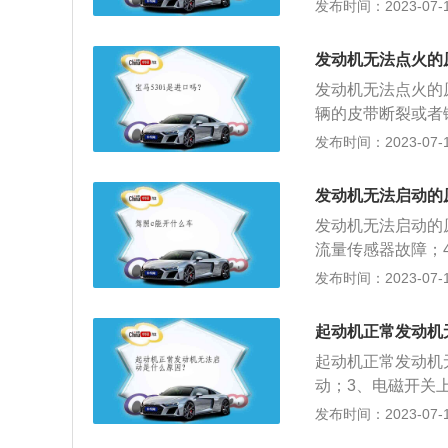
与气缸之间封闭不
发布时间：2023-07-17
油被积碳吸附而不
号弱、水温信号不
发动机无法点火的
积碳过多或间隙不
发动机无法点火的
辆的皮带断裂或者
油箱缺少燃油；6
发布时间：2023-07-17
瓶充电或更换电瓶
开关；5、添加汽
发动机无法启动的
换遥控钥匙电池。
发动机无法启动的
流量传感器故障；
压油泵损坏，导致
发布时间：2023-07-17
心脏，是一个能量
后膨胀气体，推动
起动机正常发动机
分为柴油发动机、
起动机正常发动机
动；3、电磁开关
力大；5、启动继
发布时间：2023-07-17
油压力过低或是喷