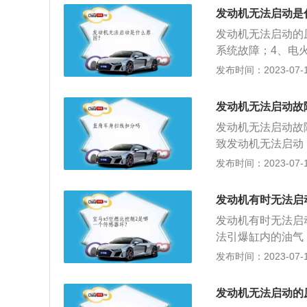
态；2、更换合适
发动机无法启动是
测油路油压。
发动机无法启动的
系统故障；4、电
发动机故障排查的
发布时间：2023-07-17
了不平整的地方；
5、检查油泵是否
发动机无法启动故
是否正常；8、启
发动机无法启动故
检查挡位；11、
致发动机无法启动
障导致发动机无法
发布时间：2023-07-17
动；6、传感器故
包括如内燃机、外
发动机有时无法启
置，也可指包括动
发动机有时无法启
法引爆缸内的油气
感器短路；4、燃
发布时间：2023-07-17
车发动机是为汽车
性、稳定性和环保
发动机无法启动的
发动机、电动汽车