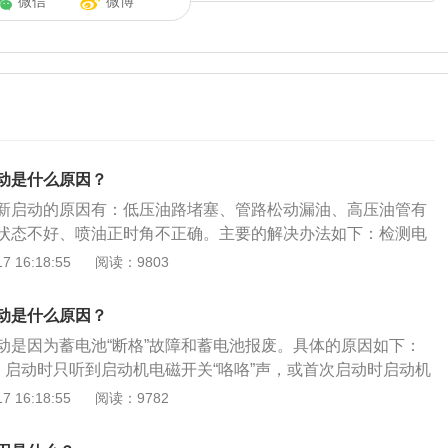
微信
微博
动是什么原因？
新启动的原因有：低压油路堵塞、管路松动漏油、高压油管有
状态不好、喷油正时角不正确。主要的解决办法如下：检测电
启动系统中的电路。从最基本的组成形式来看，启动系统的电
 16:18:55
阅读：9803
列最基本的部分，即蓄电池、启动电机以及连接这些部件的电
之外，点火开关、启动机继电器或电磁线圈，还有车载防盗系
动是什么原因？
动系统的重要组成部分。检测燃油系统：燃油系统的诊断可以
动是因为蓄电池“断格”故障和蓄电池报废。具体的原因如下：
供给系统的诊断和喷油器电路系统的诊断。燃油供给系统可以
障：启动时只听到启动机电磁开关“咯咯”声，或首次启动时启动机
量和压力进行检测。测量燃油流量的最好办法，是在燃油供给
，继而出现启动电磁开关发出异响，但曲轴却不转动。此现象
 16:18:55
阅读：9782
测管路。
断格”故障。蓄电池报废：临时停车每次都能启动，但停车时间
时却只能使曲轴转一下。此现象属于蓄电池自放电严重，其极