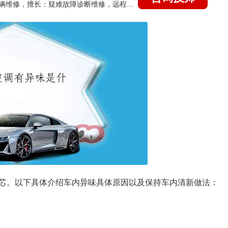
国家认证的汽车维修技师，15年德美日等各系车辆维修，擅长：疑难故障诊断维修，远程维修技术指导
芯。以下具体介绍车内异味具体原因以及保持车内清新做法：