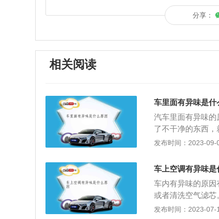
分享：
相关阅读
车里面有异味是什
汽车里面有异味的
了不干净的东西，
味：车辆出厂时，
发布时间：2023-09-02
醛等物质，会产生
3、空调异味：如
车上空调有异味是
空气经过这些东西
车内有异味的原因
滤网即可。
或者清洗空气滤芯
散热片时，不洁物
发布时间：2023-07-17
水一起排出，若空