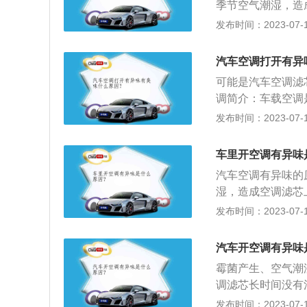
季节空气潮湿，造
调系统管道上的霉
发布时间：2023-07-17
和空气中的尘埃相
是汽车空调有异味
汽车空调打开有异
或更换空气滤芯，
可能是汽车空调滤
车前的5分钟最好
调简介：车载空调
升，在停车后不会
部件构成，用于调
发布时间：2023-07-17
干燥，阻断霉菌和
工作原理：当压缩
萝、柠檬、苹果等
剂，经压缩，制冷
车里开空调有异味
压的气态制冷剂把
汽车空调有异味的
冷剂流经节流装置
湿，造成空调滤芯
的液态制冷剂吸收
经空调系统管道，
发布时间：2023-07-17
缩机吸入进行下一
有清洗也会产生霉
1、经常清洗空调
汽车开空调有异味
调的方法，一般在
霉菌产生、空气潮
内温度尽快得到回
调滤芯长时间没有
而让空调管道得以
导致霉菌滋生，产
发布时间：2023-07-17
可在车内放一些菠