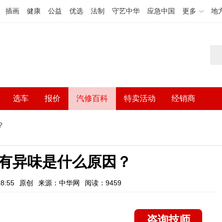
插画
健康
公益
优选
法制
守艺中华
应急中国
更多
地
选车
报价
汽修百科
特卖活动
经销商
？
有异味是什么原因？
8:55
原创
来源：中华网
阅读：9459
咨询技师