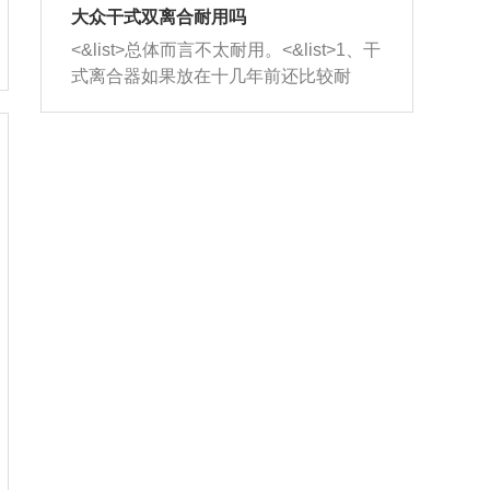
室，最后形成废气排出，就可以让三元
无法制作，需要将车辆送到修理厂或4s
造成烧机油。<&list>3、机油粘度。使用
大众干式双离合耐用吗
催化器得到清洗，排气管堵塞的情况就
店；<&list>2.车辆半轴套管防尘罩破
机油粘度过小的话，同样会有烧机油现
<&list>总体而言不太耐用。<&list>1、干
能够得到解决。
裂，破裂后会出现漏油现象，使半轴磨
象，机油粘度过小具有很好的流动性，
式离合器如果放在十几年前还比较耐
损严重，磨损的半轴容易损坏，产生异
容易窜入到气缸内，参与燃烧。<&list>
用，但是由于现在的汽车发动机动力输
响；<&list>3.稳定器的转向胶套和球头
4、机油量。机油量过多，机油压力过
出越来越高，使得干式离合器散热不足
老化，一般是使用时间过长造成的。解
大，会将部分机油压入气缸内，也会出
的缺陷也逐渐暴露出来。<&list>2、由于
决方法是更换新的质量好的转向橡胶套
现烧机油。<&list>5、机油滤清器堵塞：
干式双离合的工作环境暴露在空气中，
和球头。
会导致进气不畅，使进气压力下降，形
而离合器的散热也是通离合器罩上面的
成负压，使机油在负压的情况下吸入燃
几个小孔来进行散热。但是在行驶过程
烧室引起烧机油。<&list>6、正时齿轮或
中变速箱需要换挡，就不得不使得离合
链条磨损：正时齿轮或链条的磨损会引
器频繁工作。<&list>3、长时间的低速行
起气阀和曲轴的正时不同步。由于轮齿
驶以及过于频繁的启停，导致离合器的
或链条磨损产生的过量侧隙，使得发动
温度不断升高，而低速行驶时空气流动
机的调节无法实现：前一圈的正时和下
效率不高，无法将离合器中的热量有效
一圈可能就不一样。当气阀和活塞的运
的带走，导致离合器内部的温度不断升
动不同步时，会造成过大的机油消耗。
高，加速离合器的磨损。
解决方法：更换正时齿轮或链条。<&list
>7、内垫圈、进风口破裂：新的发动机
设计中，经常采用各种由金属和其他材