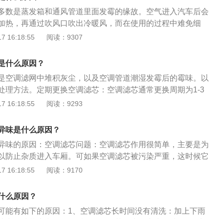
停机，内部的潮气一直存在，长期下来就会产生霉菌，导致车
用内窥镜等工具才能彻底清理。因此建议还是要到4s店或者修
多数是蒸发箱和通风管道里面发霉的缘故。空气进入汽车后会
修，才能彻底解决问题。
加热，再通过吹风口吹出冷暖风，而在使用的过程中难免细
昆虫尸体会进入蒸发箱和通风管道，时间一长，空调在使用时
 16:18:55
阅读：9307
车空调异味的解决办法如下：检查空调出风道：最好的办法就
好的环境，打开车门，打开自然风，开启外循环至最大（不开
是什么原因？
暖风更好，吹上5-6分钟，将灰尘吹出来即可。检查空调滤芯：
是空调滤网中堆积灰尘，以及空调管道潮湿发霉后的霉味。以
更换一次，但是如果经常发生沙尘暴或者其他恶劣天气，几个
处理方法。定期更换空调滤芯：空调滤芯通常更换周期为1-3
有必要。如果空滤只是表面脏，可以简单地吹一下，但是如果
中灰尘过大，或者发现有异味，应该及时更换。清洗空调管
 16:18:55
阅读：9293
建议清洗空滤。
剂，按照使用方法清洗空调管道即可减少空调异味。不要在空
：在用车过程中，快要达到目的地时，先将AC关掉，保持风
异味是什么原因？
蒸干后再熄火，这样可以避免空调管道受潮。
异味的原因：空调滤芯问题：空调滤芯作用很简单，主要是为
以防止杂质进入车厢。可如果空调滤芯被污染严重，这时候它
环境，反而是会对车厢空气产生二次污染。蒸发箱问题：蒸发
 16:18:55
阅读：9170
时，遇到外界相对的热空气，表面就会产生水分，也很容易粘
质，在长时间潮湿环境下，发酵、霉变、滋生细菌。再次打开
什么原因？
不留情地将这些有害物质吹向车厢内。
可能有如下的原因：1、空调滤芯长时间没有清洗：加上下雨