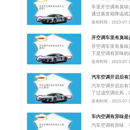
功能的空调会立刻
的汽修店也需要使
车里开空调有臭味
里空调有异味。
理店进行全面的维
通过蒸发箱降温或
菌、灰尘、甚至是
发布时间：2023-07-17
就会出现异味。汽
是选一空旷、阳光
开空调车里有臭味
启空调），或者开
开空调车里有臭味
空调滤芯一般一年
下是空调有异味的
月更换一次也是很
年，如果使用环境
发布时间：2023-07-17
已经很脏，则不太
道：使用泡沫清洗
调开启时直接熄火
汽车空调开启后有
量，让管道中水分
汽车空调开启后有
了过滤空调出风，
不仅不能保护车厢
发布时间：2023-07-17
器在进行制冷工作
附灰尘、飞虫等杂
车内空调有异味是
空调后，风机会毫
汽车空调有异味，