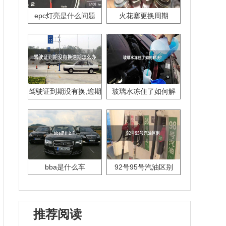
epc灯亮是什么问题
火花塞更换周期
驾驶证到期没有换,逾期
玻璃水冻住了如何解
怎么办??
决？
bba是什么车
92号95号汽油区别
推荐阅读