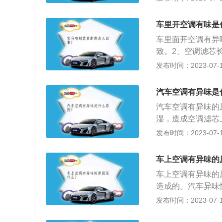
水分和灰尘，大部
使用空调面板的A
会有少量残留的水
保持车内的空气质
车里开空调有味是
变，生出酸腐异味
车里面开空调有异
的滋生；掌握正确
致。2、空调滤芯
气，接着开启自然
调滤芯或者将空调
发布时间：2023-07-17
结出的水珠在空调
将空气中的灰尘、
使用天然的“空气
气。2、空调滤芯
到祛除异味的效果
汽车空调有异味是
如果没有空调滤芯
汽车空调有异味的
敏症状，导致呼吸
湿，造成空调滤芯
绪，提高驾驶的危
经空调系统管道，
发布时间：2023-07-17
调滤芯可以正常工
有清洗也会产生霉
1、经常清洗空调
车上空调有异味的
调的方法，一般在
车上空调有异味的
内温度尽快得到回
造成的。汽车异味
而让空调管道得以
放置活性炭；4、
发布时间：2023-07-17
可在车内放一些菠
子皮、橘子皮，利
使用空调面板的A
的不断变态循环达