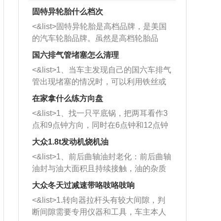
固特异轮胎什么档次
<&list>固特异轮胎是高档品牌，是美国
的汽车轮胎品牌。虽然是高档轮胎品
牌，但是中高低端的轮胎都有生产，这
国六排气管堵塞怎么清理
也是为了更好的开拓市场。
<&list>1、当车主发现自己的国六车排气
管出现堵塞的情况时，可以利用铁丝或
者是细棍，直接将杂物给取出来，如果
在家拿什么练方向盘
堵塞情况比较严重，也可以采取应急措
<&list>1、找一只平底锅，把两耳看作3
施。 <&list>2、直接利用木棍将所有的
点和9点钟方向，同时在6点钟和12点钟
杂物推到排气管里面的位置处，然后将
方向做一个标记。 <&list>2、双手握住
三元催化器拆解开，就可以将堵塞的东
大众1.8t发动机烧机油
平底锅两耳，然后往左打半圈、一圈、
西取出来。但如果是因为积碳过多引起
<&list>1、前后曲轴油封老化：前后曲轴
一圈半的练习，往右同样也要打相同的
的堵塞，就需要将三元催化器泡在草酸
油封与油大面积且持续接触，油的杂质
圈数。 <&list>3、最后强调要反复练
中进行清洗。 <&list>3、也可以利用清
和发动机内持续温度变化使其密封效果
习，这样就可以形成肌肉记忆，在真实
大众冬天过减速带咯吱咯吱响
洗剂对堵塞的情况得到解决，将清洗剂
逐渐减弱，导致渗油或漏油。<&list>2、
驾驶车辆时，不需要记忆也能打好方
放在燃油箱中，与燃油混合后，车辆启
<&list>1.转向器拉杆头有较大间隙，判
活塞间隙过大：积碳会使活塞环与缸体
向。
动时，就可以和汽油一起进入到燃烧
断间隙需要专用仪器和工具，车主本人
的间隙扩大，导致机油流入燃烧室中，