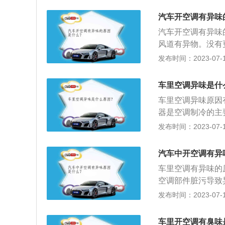
经过散热片时产生
汽车开空调有异味
空调运行过程中，
汽车开空调有异味
出，但是还有一些
风道有异物。没有
埃相结合，就容易
不少的灰尘和杂物
发布时间：2023-07-17
店或者维修厂进行
用，通风道内就有
臭。解决办法：建
习惯，通风道里也
车里空调异味是什
及灰尘就会散发出
车里空调异味原因
调排水管排出，但
器是空调制冷的主
菌，产生异味。汽
市或者工业区中的
发布时间：2023-07-17
位置一般位于副驾
统之中，容易产生
板，而有的车型需
时间过长之后容易
芯。如果发现空调
汽车中开空调有异
味。
芯按照原样安装即
车里空调有异味的
钮，打开外循环，
空调部件脏污导致
毕后，可以打开车
会挤压一定的灰尘
发布时间：2023-07-17
度和紫外线可以提
空调出风异味就会
能解决空调异味的
以后，很多情况下
车里开空调有臭味
清理干净。由于通