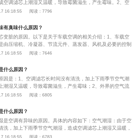
成空调滤芯上潮湿又温暖，导致霉菌滋生，产生霉味。2、空
变：外界的空气流经空调系统管道，其中会有少量残留的水分
 16:18:55
阅读：7796
结合，如长时间没有清洗也会产生霉变，生出酸腐异味。以下
产生的解决方法：1、定期更换空气滤芯：定期清洗空调系统
味有臭味什么原因？
以减少霉菌的滋生。2、掌握正确开关空调的方法：一般在停
芯变脏的原因。以下是关于车载空调的相关介绍：1、车载空
关掉空调冷气，接着开启自然风，使得车内温度尽快得到回
是由压缩机、冷凝器、节流元件、蒸发器、风机及必要的控制
因为温差而凝结出的水珠在空调管道内，从而让空调管道得以
节车内温度、湿度，给驾驶员提供舒适环境的空调系统。2、
 16:18:55
阅读：7646
真菌的滋生。3、使用天然的空气清新剂：可在车内放一些菠
机工作时，压缩机吸入从蒸发器出来的低温低压的气态制冷
水果，以此达到祛除异味的效果。
剂的温度和压力升高，并被送入冷凝器。在冷凝器内，高温高
是什么原因？
热量传递给经过冷凝器的车外空气而液化，变成液体。液态制
原因是：1、空调滤芯长时间没有清洗，加上下雨季节空气潮
时，温度和压力降低，并进入蒸发器。在蒸发器内，低温低压
上潮湿又温暖，导致霉菌滋生，产生霉味；2、外界的空气流
经过蒸发器的车内空气的热量而蒸发，变成气体。气体又被压
其中会有少量残留的水分和空气中的尘埃相结合，如长时间没
 16:18:55
阅读：6805
轮循环。
变，生出酸腐异味。以下是汽车空调有异味产生的解决方法：
系统或更换空气滤芯，以减少霉菌的滋生；2、掌握正确开关空
是什么原因？
停车前的5分钟最好关掉空调冷气，接着开启自然风，使得车
湿是空调有异味的原因。具体的内容如下：空气潮湿：由于空
升，在停车后不会因为温差而凝结出的水珠在空调管道内，从
清洗，加上下雨季节空气潮湿，造成空调滤芯上潮湿又温暖，
干燥，阻断霉菌和真菌的滋生；3、使用天然的空气清新剂，
生霉味。霉菌产生：外界的空气流经空调系统管道，必然带来
 16:18:55
阅读：6783
萝、柠檬、苹果等水果，以此达到祛除异味的效果；4、经常