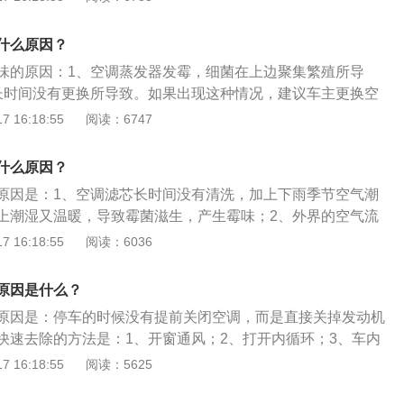
分水分和灰尘会通过空调排水排除车外，但空调系统管道中也
UTO键，使车内的温度相对稳定，人体会感到舒适，同时也能
分和空气中的尘埃相结合，如果长时间没有清洗也会产生霉
量。
什么原因？
。解决办法：经常清洗空调系统或更换空气滤芯，以减少霉菌
味的原因：1、空调蒸发器发霉，细菌在上边聚集繁殖所导
开关空调的方法，一般最好在到停车前的5分钟关掉空调冷
长时间没有更换所导致。如果出现这种情况，建议车主更换空
风，使得车内温度尽快得到回升，在停车后不会因为温差而凝
滤芯清理干净。以下是相关介绍：1、空调滤芯的主要作用是
 16:18:55
阅读：6747
管道内，从而让空调管道得以干燥，阻断霉菌和真菌的滋生。
花粉等杂质过滤掉，从而保证进去车内的都是干净、清洁的空
清新剂”，可以在车内放一些菠萝、柠檬、苹果等水果，可以达
不仅可以保证车内环境的干净，还有利于人体的健康。3、因为
。
什么原因？
，空气中的花粉会进入车内，对花粉过敏者吸入后，会引起过
原因是：1、空调滤芯长时间没有清洗，加上下雨季节空气潮
困难、损坏肺部等，还会引起心情烦躁，从而影响驾驶的情
上潮湿又温暖，导致霉菌滋生，产生霉味；2、外界的空气流
险指数。4、平时车主应当及时清洁、更换空调滤芯，保证空
其中会有少量残留的水分和空气中的尘埃相结合，如长时间没
 16:18:55
阅读：6036
作。
变，生出酸腐异味。以下是汽车空调有异味产生的解决方法：
系统或更换空气滤芯，以减少霉菌的滋生；2、掌握正确开关空
原因是什么？
停车前的5分钟最好关掉空调冷气，接着开启自然风，使得车
原因是：停车的时候没有提前关闭空调，而是直接关掉发动机
升，在停车后不会因为温差而凝结出的水珠在空调管道内，从
快速去除的方法是：1、开窗通风；2、打开内循环；3、车内
干燥，阻断霉菌和真菌的滋生；3、使用天然的空气清新剂，
车上放置空气净化器；5、打开空调外循环；6、车内放一些柚
 16:18:55
阅读：5625
萝、柠檬、苹果等水果，以此达到祛除异味的效果；4、经常
用果香的挥发，抵挡车内异味。空调的作用：1、利用制冷剂
UTO键，使车内的温度相对稳定，人体会感到舒适，同时也能
到制冷效果；2、除去汽车内空气的尘埃、臭味、烟气以及有