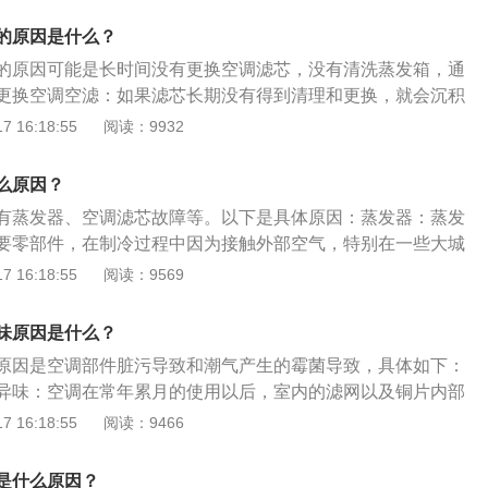
异味；解决办法：建议车主清洗蒸发器。3、蒸发箱发霉。在
的原因是什么？
空气里的水分在蒸发箱表面形成了冷凝水，一部分水会被排
的原因可能是长时间没有更换空调滤芯，没有清洗蒸发箱，通
水会在空调停止后滞留在蒸发器表面。这些水分和空气中的尘
更换空调空滤：如果滤芯长期没有得到清理和更换，就会沉积
生成霉菌，最终就产生了空调异味；解决办法：建议车主去4s
，从而产生异味。通风道有异物：汽车如果有一段时间没有使
 16:18:55
阅读：9932
清理。4、风道、管道里边有死老鼠、死昆虫之类东西腐烂发
可能钻入一些小昆虫等动物。如果在跑高速时有开启外循环的
议车主去4s店或者维修厂进行清理。
很有可能撞入不少昆虫。过了一段时间后，通风道里的异物以
么原因？
异味。没有清洗蒸发箱导致：蒸发箱所过滤出来的杂质都由空
有蒸发器、空调滤芯故障等。以下是具体原因：蒸发器：蒸发
是，其中一些杂质会和冷水凝停留在蒸发箱表面，从而形成霉
要零部件，在制冷过程中因为接触外部空气，特别在一些大城
车开空调有异味的解决办法：检查空调滤芯：汽车空调滤芯的
空气比较污浊的情况，容易将一些污渍跟灰尘吸入空调循环系
 16:18:55
阅读：9569
手提箱的后方，有的车型通过向内挤压就可以拆下手提箱的挡
异味。空调滤芯：因为空调滤芯主要作用为过滤空气，在使用
要使用一些简单的工具。拆掉手提箱以后，就可以看见空调滤
附着一些污渍在上面，如果长期未清理或更换，很容易产生异
滤芯较脏，可以进行更换，只需要将旧的滤芯取下，将新的滤
味原因是什么？
可。清理通风管道：将空调系统打开至最大风量，关闭AC按
原因是空调部件脏污导致和潮气产生的霉菌导致，具体如下：
将空调清洗剂对准空调滤芯喷入。清洗剂按照所需的量喷入完
异味：空调在常年累月的使用以后，室内的滤网以及铜片内部
门让空调系统继续运行一段时间。推荐在暴晒下进行，因为温
，在积累到一定的量后就会产生一定的异味，随着空调开启，
 16:18:55
阅读：9466
供额外的杀菌作用。寻找专业人士进行深度清理：如果自己不
飘散到空气中。潮气产生的霉菌导致异味：由于空调在制冷热
问题，就有可能是通风管道以及蒸发箱过脏，简单的操作无法
，室内机的内部会有潮气，所以当关闭空调后，没有干燥防霉
是什么原因？
风管道的部分区域以及蒸发箱都难以用普通的工具触及，专业