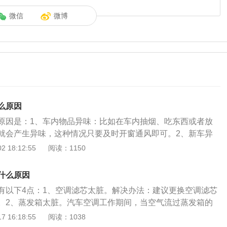
微信
微博
么原因
原因是：1、车内物品异味：比如在车内抽烟、吃东西或者放
就会产生异味，这种情况只要及时开窗通风即可。2、新车异
由于车辆内部的塑料面板或者橡胶圈内存在着还没有散发的甲
 18:12:55
阅读：1150
一定的异味，这个属于正常情况，只要开一段时间就没问题。
果空调过滤网长时间得不到清洗，就会产生一些细菌和污物，
什么原因
散发到车内，就会产生异味，这种情况只需要清洗一下空调过
有以下4点：1、空调滤芯太脏。解决办法：建议更换空调滤芯
。2、蒸发箱太脏。汽车空调工作期间，当空气流过蒸发箱的
被散热片从空气中滤出，然后通过空调冷凝水的排水管随冷凝
 16:18:55
阅读：1038
气中的不洁物和冷凝水滞留在蒸发器的散热片表面，新鲜空气