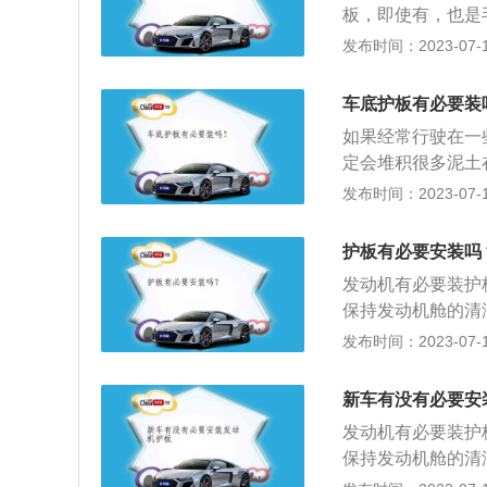
板，即使有，也是
质护板，因为轿车
绍：底盘下护板的
发布时间：2023-07-17
凸地面对发动机的
的空气阻力，同时
对发动机还是有影
起到保护发动机油
车底护板有必要装
用的材料有钢板、
如果经常行驶在一
金属护板的强度高
定会堆积很多泥土
有一定影响。但相
发布时间：2023-07-17
要安装。以下是更
底盘防撞防锈隔音
护板有必要安装吗
率、高附着性，可
发动机有必要装护
后形成一层牢固的
保持发动机舱的清
气、盐分对车辆底
装发动机护板之后
发布时间：2023-07-17
净，在进行清洗时
命：保护发动机汽
新车有没有必要安
比较大，长此以往
发动机有必要装护
寿命。3、避免对
保持发动机舱的清
时，可能会出现拖
装发动机护板之后