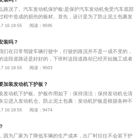
保护发动机油底壳。发动机的油底壳是一个非常重要的部件。
，发动机不能俯冲。不幸的是，如果发生撞击，发动机可能会
么路况了。汽车发动机保护板:是保护汽车发动机免受汽车底部
驶时，底盘护板还能有效缓解砂石对发动机底壳的刮擦，在一
对驾驶员的安全构成威胁。2.增加发动机负荷，影响散热。安
过程中造成的损伤的板材。首先，设计是为了防止泥土包裹发
作用。安装保护板的缺点：1、影响发动机的“沉降”。如果发生
车质量会增加很多，发动机的负荷也会增加，油耗也会相应增
散热不佳。其次，是为了防止行驶中路面不平对发动机的冲击
 16:18:55
阅读：9595
会直接撞上驾驶舱，对驾驶员的安全构成威胁。2、增加发动
加，也会影响汽车的散热。所以汽车底盘护板有必要。
过一系列的设计，可以延长发动机的使用寿命，避免因外界因
。安装底盘护板后，整车质量会增加很多，发动机的负荷也会
的汽车抛锚。汽车保护板是为了防止汽车行驶时轮胎卷起的硬
应增加。风阻必然会增加，也会影响汽车的散热。
安装吗？
在短时间内不会对发动机造成影响，但是时间长了会对发动机
我们在日常驾驶车辆行驶中，行驶的路况并不是一成不变的，
防止不平的路面和硬物划伤发动机。能有效保护发动机舱表面
的这段道路还是好好的，下班时这段道路却已经开始施工或者
度上防止汽车行驶时水和泥土，尤其是地面泥土进入发动机
状况并没有像白天那样清晰。护板是保护板汽车发动机的板
 16:18:55
阅读：9503
防止泥土包裹发动机，导致发动机散热不良，其次是为了行驶
凸不平的路面对发动机造成撞击而造成发动机的损坏，避免出
要加装发动机下护板？
因素导致发动机损坏的汽车抛锚。防止汽车在行驶的过程中因
装发动机下护板。护板作用如下：保持清洁：保持发动机仓清
沙石硬物撞击发动机，这个在短时间内不会对发动机产生影
灰尘进入发动机仓。防止泥土包裹：发动机护板是根据各种不
，对发动机还是有一定的影响的。可以有效的保护发动机机仓
引擎防护装置，其设计首先是防止泥土包裹发动机，其次是为
 16:18:55
阅读：9474
程度上防止汽车在行驶道路上的水啊泥啊特别是地面泥土进入
由于凹凸不平的路面对发动机造成撞击而造成发动机的损坏，
凸不平的路面及硬物对发动机的刮碰。
中轮胎碾压后卷起的沙石硬物敲击发动机，因为沙石硬物敲击
？
延长使用寿命：通过一系列设计达到延长发动机使用寿命，避
，因为厂家为了降低车辆的生产成本，出厂时往往不会装下护
外在因素导致发动机损坏的汽车抛锚。轿车类护板一般都是钢