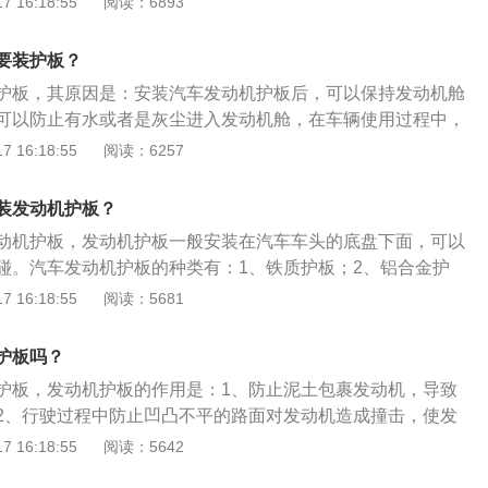
 16:18:55
阅读：6893
动机的剐蹭，可以更好地保护发动机，如果发动机护板损坏可
候也会比较简单不会产生过多的油泥。2、延长发动机使用寿
机因拖底出现故障，维修成本可能会比较高。
车在快速行驶时，可能会卷起沙石，这些沙石对发动机的敲击
要装护板？
会对发动机造成影响，容易出现发动机故障，影响发动机使用
护板，其原因是：安装汽车发动机护板后，可以保持发动机舱
发动机的剐蹭：防止发动机剐蹭驾车通过一些凹凸不平路面
可以防止有水或者是灰尘进入发动机舱，在车辆使用过程中，
底的现象，拖底后会对汽车发动机产生剐蹭，有发动机护板之
板有更好的保护。发动机护板分为：1、硬塑、树脂护板；2、
 16:18:55
阅读：6257
动机的剐蹭，可以更好地保护发动机，如果发动机护板损坏可
合金护板；4、塑钢合金护板。发动机护板是根据各种不同车型
机因拖底出现故障，维修成本可能会比较高。
护装置，其设计是防止泥土包裹发动机，并在行驶过程中防止
装发动机护板？
面对发动机造成撞击而造成发动机的损坏。
动机护板，发动机护板一般安装在汽车车头的底盘下面，可以
碰。汽车发动机护板的种类有：1、铁质护板；2、铝合金护
；4、塑料护板。汽车发动机加装护板的原因是：1、发动机是
 16:18:55
阅读：5681
一，在其外部加装一个护板，经过一些不平坦的路段时，可以
到发动机产生的冲击力；2、车辆在使用过程中，会遇到很多
护板吗？
天行驶时，容易对汽车的底盘造成腐蚀，安装发动机护板后可
护板，发动机护板的作用是：1、防止泥土包裹发动机，导致
的保护。
2、行驶过程中防止凹凸不平的路面对发动机造成撞击，使发
长发动机使用寿命，避免出行过程中由于外在因素导致发动机
 16:18:55
阅读：5642
锚；4、保持发动机舱清洁，防止路面积水、灰尘进入发动机