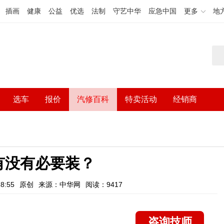
插画
健康
公益
优选
法制
守艺中华
应急中国
更多
地
选车
报价
汽修百科
特卖活动
经销商
有没有必要装？
8:55
原创
来源：中华网
阅读：9417
咨询技师