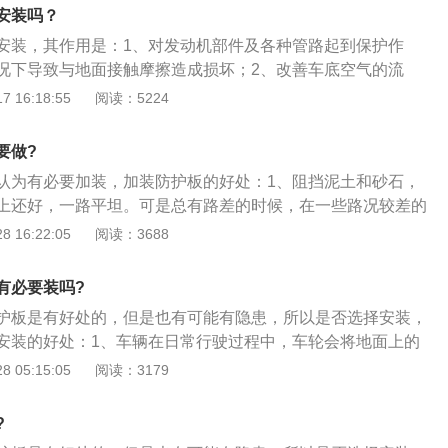
不足：硬质发动机护板会在发生碰撞的过程中阻碍发动机保护
安装吗？
机下沉的保护作用。
安装，其作用是：1、对发动机部件及各种管路起到保护作
况下导致与地面接触摩擦造成损坏；2、改善车底空气的流
少风噪，进而改善燃油经济性及整车震动噪声性能。汽车下护
 16:18:55
阅读：5224
车型设计的引擎防护装置，防止泥土包裹发动机，延长发动机
动机损坏导致汽车抛锚。汽车下护板的弊端：在发生碰撞的过
要做?
护性下沉，消弱发动机下沉的保护作用。
认为有必要加装，加装防护板的好处：1、阻挡泥土和砂石，
上还好，一路平坦。可是总有路差的时候，在一些路况较差的
土和溅起的泥土及砂石，泥土会流进底盘各个部位，砂石会碰
 16:22:05
阅读：3688
；2、此时防护板的作用就体现出来了，防止砂石泥土从发动
，影响发动机的工作，让发动机难以散热，带来额外磨损；
有必要装吗?
底壳，经常开车的来司机非常清楚，发动机的油底壳是十分重
护板是有好处的，但是也有可能有隐患，所以是否选择安装，
机油存放及流通的地方。有时候路过不好的马路，高高低低的
安装的好处：1、车辆在日常行驶过程中，车轮会将地面上的
刮到底盘；4、我自己就被刮到好几次，每次刮到底盘心里都
、雨水等；2、这些东西可能会对汽车底盘零件造成一定程度
 05:15:05
阅读：3179
下加装一个防护板就不会那么心疼了，这样防护板就可以保护
板是可以避免这些零件损耗的；3、安装隐患：如果发动机安
也不用怕沙石对油底壳的碰撞了。
事故发生时，就会阻碍发动机下沉的功能，从而增加车内人员
?