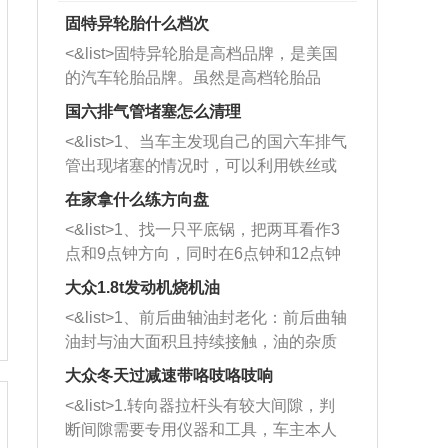
固特异轮胎什么档次
<&list>固特异轮胎是高档品牌，是美国
的汽车轮胎品牌。虽然是高档轮胎品
牌，但是中高低端的轮胎都有生产，这
国六排气管堵塞怎么清理
也是为了更好的开拓市场。
<&list>1、当车主发现自己的国六车排气
管出现堵塞的情况时，可以利用铁丝或
者是细棍，直接将杂物给取出来，如果
在家拿什么练方向盘
堵塞情况比较严重，也可以采取应急措
<&list>1、找一只平底锅，把两耳看作3
施。 <&list>2、直接利用木棍将所有的
点和9点钟方向，同时在6点钟和12点钟
杂物推到排气管里面的位置处，然后将
方向做一个标记。 <&list>2、双手握住
三元催化器拆解开，就可以将堵塞的东
大众1.8t发动机烧机油
平底锅两耳，然后往左打半圈、一圈、
西取出来。但如果是因为积碳过多引起
<&list>1、前后曲轴油封老化：前后曲轴
一圈半的练习，往右同样也要打相同的
的堵塞，就需要将三元催化器泡在草酸
油封与油大面积且持续接触，油的杂质
圈数。 <&list>3、最后强调要反复练
中进行清洗。 <&list>3、也可以利用清
和发动机内持续温度变化使其密封效果
习，这样就可以形成肌肉记忆，在真实
大众冬天过减速带咯吱咯吱响
洗剂对堵塞的情况得到解决，将清洗剂
逐渐减弱，导致渗油或漏油。<&list>2、
驾驶车辆时，不需要记忆也能打好方
放在燃油箱中，与燃油混合后，车辆启
<&list>1.转向器拉杆头有较大间隙，判
活塞间隙过大：积碳会使活塞环与缸体
向。
动时，就可以和汽油一起进入到燃烧
断间隙需要专用仪器和工具，车主本人
的间隙扩大，导致机油流入燃烧室中，