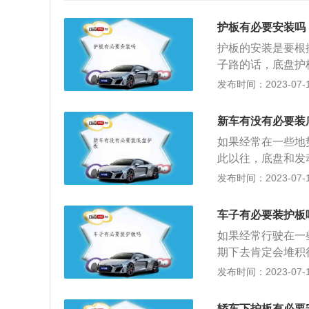
护板有必要安装吗
护板的安装是要根
子路的话，底盘护
和发动机舱内，不
发布时间：2023-07-17
而言，如果平时只
机护板的相关介绍
新车有没有必要装
其设计首先是防止
如果经常在一些地
中防止由于凹凸不
此以往，底盘和发
设计达到延长发动
恰恰相反，如果平
发布时间：2023-07-17
汽车抛锚。
况很好，车的底盘
的。如果机箱刮擦
车子有必要装护板
造成很大影响。再
如果经常行驶在一
的好处：1.阻挡
期下去肯定会堆积
使用的车辆几乎都
对动力也是有一定
发布时间：2023-07-17
壤包裹发动机和底
底盘护板就没有必
部件。汽车在不平
只是徒劳无功罢了
擦，在一定程度上
轿车下护板有必要