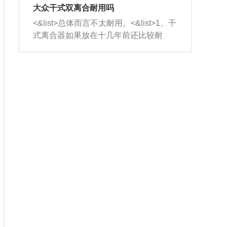
室，最后形成废气排出，就可以让三元
无法制作，需要将车辆送到修理厂或4s
造成烧机油。<&list>3、机油粘度。使用
大众干式双离合耐用吗
催化器得到清洗，排气管堵塞的情况就
店；<&list>2.车辆半轴套管防尘罩破
机油粘度过小的话，同样会有烧机油现
<&list>总体而言不太耐用。<&list>1、干
能够得到解决。
裂，破裂后会出现漏油现象，使半轴磨
象，机油粘度过小具有很好的流动性，
式离合器如果放在十几年前还比较耐
损严重，磨损的半轴容易损坏，产生异
容易窜入到气缸内，参与燃烧。<&list>
用，但是由于现在的汽车发动机动力输
响；<&list>3.稳定器的转向胶套和球头
4、机油量。机油量过多，机油压力过
出越来越高，使得干式离合器散热不足
老化，一般是使用时间过长造成的。解
大，会将部分机油压入气缸内，也会出
的缺陷也逐渐暴露出来。<&list>2、由于
决方法是更换新的质量好的转向橡胶套
现烧机油。<&list>5、机油滤清器堵塞：
干式双离合的工作环境暴露在空气中，
和球头。
会导致进气不畅，使进气压力下降，形
而离合器的散热也是通离合器罩上面的
成负压，使机油在负压的情况下吸入燃
几个小孔来进行散热。但是在行驶过程
烧室引起烧机油。<&list>6、正时齿轮或
中变速箱需要换挡，就不得不使得离合
链条磨损：正时齿轮或链条的磨损会引
器频繁工作。<&list>3、长时间的低速行
起气阀和曲轴的正时不同步。由于轮齿
驶以及过于频繁的启停，导致离合器的
或链条磨损产生的过量侧隙，使得发动
温度不断升高，而低速行驶时空气流动
机的调节无法实现：前一圈的正时和下
效率不高，无法将离合器中的热量有效
一圈可能就不一样。当气阀和活塞的运
的带走，导致离合器内部的温度不断升
动不同步时，会造成过大的机油消耗。
高，加速离合器的磨损。
解决方法：更换正时齿轮或链条。<&list
>7、内垫圈、进风口破裂：新的发动机
设计中，经常采用各种由金属和其他材