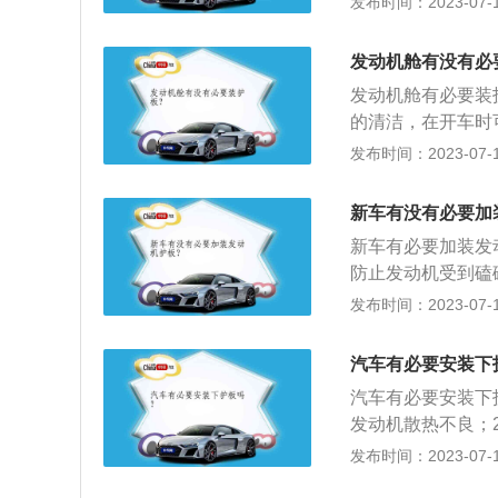
发布时间：2023-07-17
后，可以避免对发
净，在进行清洗时
以直接更换，发动
命：保护发动机汽
发动机舱有没有必
比较大，长此以往
发动机舱有必要装
寿命。3、避免对
的清洁，在开车时
时，可能会出现拖
可以对发动机及护
发布时间：2023-07-17
后，可以避免对发
铁质护板；3、钛
以直接更换，发动
定身设计的引擎防
新车有没有必要加
由于凹凸不平的路
新车有必要加装发
防止发动机受到磕
板；3、塑钢护板
发布时间：2023-07-17
汽车的核心部件之
阻挡飞溅乱石碰撞
汽车有必要安装下
的泥土或灰尘，雨
汽车有必要安装下
以对发动机有更好
发动机散热不良；
动机损坏；3、延
发布时间：2023-07-17
损坏，造成汽车抛