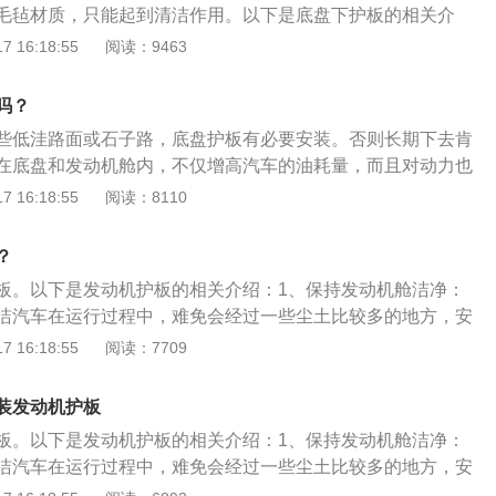
毛毡材质，只能起到清洁作用。以下是底盘下护板的相关介
底盘一般离地面都只有20厘米左右，首先需要考虑的是防止凹
功能：底盘下护板的功能是增加底盘平整度，降低行驶过程中
 16:18:55
阅读：9463
拖挂和撞击。短时间内不会对发动机产生的影响，但时间长，
还能防止泥水溅射到发动机舱内。如果道路条件恶劣，还可以
响。
底壳和变速箱的作用。底盘下护板常用的材料：底盘下护板常
吗？
铝合金、钛合金、树脂材料等。每种材料都有各自的优缺点，
些低洼路面或石子路，底盘护板有必要安装。否则长期下去肯
，但会出现共振，噪音较大。树脂材料较轻，底盘平整度高。
在底盘和发动机舱内，不仅增高汽车的油耗量，而且对动力也
反而言，如果平时只是用车在城市上下班，底盘护板就没有必
 16:18:55
阅读：8110
多内容介绍：1、底盘护板含义：汽车底盘装甲的学名是汽车
，一种高科技的粘附性橡胶沥青涂层。它具有无毒、高遮盖
？
喷涂在车辆底盘、汽车下围板、行李箱等暴露部位，快速干燥
板。以下是发动机护板的相关介绍：1、保持发动机舱洁净：
弹性保护层。2、作用：可防止飞石和沙砾的撞击，避免潮
洁汽车在运行过程中，难免会经过一些尘土比较多的地方，安
盘金属的侵蚀，防止底盘生锈和锈蚀，保护车主的行车安全。
可以防止路面积水以及灰尘进入发动机舱，保持发动机舱洁
 16:18:55
阅读：7709
候也会比较简单不会产生过多的油泥。2、延长发动机使用寿
车在快速行驶时，可能会卷起沙石，这些沙石对发动机的敲击
装发动机护板
会对发动机造成影响，容易出现发动机故障，影响发动机使用
板。以下是发动机护板的相关介绍：1、保持发动机舱洁净：
发动机的剐蹭：防止发动机剐蹭驾车通过一些凹凸不平路面
洁汽车在运行过程中，难免会经过一些尘土比较多的地方，安
底的现象，拖底后会对汽车发动机产生剐蹭，有发动机护板之
可以防止路面积水以及灰尘进入发动机舱，保持发动机舱洁