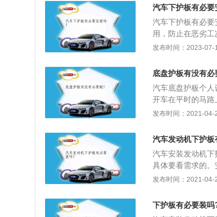
舱。发动机护板的
汽车下护板有必要
性下沉，消弱发动
汽车下护板有必要
用，防止在恶劣工
场，降低风阻、减
发布时间：2023-07-17
板是根据各种不同
使用寿命，避免发
底盘护板有没有必
程中阻碍发动机保
汽车底盘护板个人
开车在平时的马路
路面，一路都是尘
发布时间：2021-04-28
撞击打发动机底盘
机下部进入机舱内
汽车发动机下护板
3、保护发动机油
汽车安装发动机下
要的部件。是发动
具体要看需求的。
地面稍不注意就会
杂物卷起，如泥沙
发布时间：2021-04-28
痛。如果在发动机
的损伤，安装上挡
油底壳刮蹭，同时
装了护板，那么在
下护板有必要装吗
受伤的隐患。