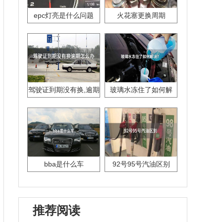
epc灯亮是什么问题
火花塞更换周期
驾驶证到期没有换,逾期
玻璃水冻住了如何解
怎么办??
决？
bba是什么车
92号95号汽油区别
推荐阅读