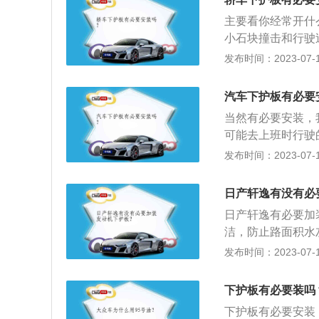
灰尘和砾石。2、
一发生追尾或车祸
主要看你经常开什
汽车在不平路面行
直接撞上驾驶舱，
小石块撞击和行驶
定程度上起到保护
装底盘护板后，整
动机，导致发动机
发布时间：2023-07-17
撞击，发动机可能
加。风阻必然会增
而损坏发动机。通
机负荷，影响散热
素导致发动机损坏
增加，油耗也会相
汽车下护板有必要
沙撞击发动机，这
当然有必要安装，
造成一定的影响。
可能去上班时行驶
的清洁，在一定程
说在晚上，看道路
发布时间：2023-07-17
舱。
子，其设计首先是
过程中防止由于凹
日产轩逸有没有必
行过程中由于外在
日产轩逸有必要加
轮胎碾压而卷起的
洁，防止路面积水
响，可是时间长了
同车型定身设计的
发布时间：2023-07-17
表面的清洁，一定
了行驶过程中防止
发动机仓。防止凹
防止汽车行驶过程
下护板有必要装吗
发动机这种现象。
下护板有必要安装
免出行过程中由于