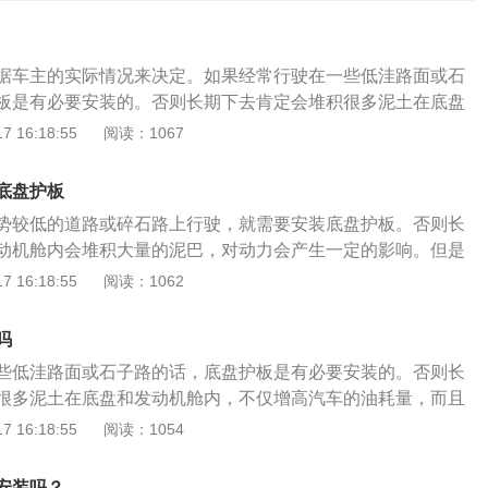
据车主的实际情况来决定。如果经常行驶在一些低洼路面或石
板是有必要安装的。否则长期下去肯定会堆积很多泥土在底盘
仅增高汽车的油耗量，而且对动力也是有一定影响的。但相反
 16:18:55
阅读：1067
是用车在城市上下班的话，底盘护板就没有必要安装了。发动
：发动机护板是根据各种不同车型定身设计的引擎防护装置，
底盘护板
泥土包裹发动机，导致发动机散热不良，其次是为了行驶过程
势较低的道路或碎石路上行驶，就需要安装底盘护板。否则长
平的路面对发动机造成撞击而造成发动机的损坏。通过一系列
动机舱内会堆积大量的泥巴，对动力会产生一定的影响。但是
机使用寿命，避免出行过程中由于外在因素导致发动机损坏的
时只在城市里开车上下班，就没有必要安装底盘护板。毕竟路
 16:18:55
阅读：1062
也没有那么不堪一击。小疙瘩和凸起的一般程度还是没有问题
后能快速通过，且没有大面积或长时间接触，一般不会对机箱
吗
装一个护板可能只是徒劳，还有一定的沉降危险。安装保护板
些低洼路面或石子路的话，底盘护板是有必要安装的。否则长
灰尘和砾石。以前，护板只用于越野车。重要的是要知道，军队
很多泥土在底盘和发动机舱内，不仅增高汽车的油耗量，而且
是越野车，经常开在户外，趟过山川。安装底盘护板，防止土
影响的。但相反而言，如果平时只是用车在城市上下班的话，
 16:18:55
阅读：1054
盘。2.保护发动机油底壳。发动机的油底壳是一个非常重要的
要安装了。毕竟城市路况本身就很好，再多加装一块护板可能
路面行驶时，底盘护板还能有效缓解砂石对发动机底壳的刮
，而且还存在一定的“沉降”危险。安装保护板的好处：1、阻挡
起到保护作用。安装保护板的缺点：1.影响发动机的沉降。万
安装吗？