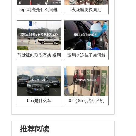
epc灯亮是什么问题
火花塞更换周期
驾驶证到期没有换,逾期
玻璃水冻住了如何解
怎么办??
决？
bba是什么车
92号95号汽油区别
推荐阅读