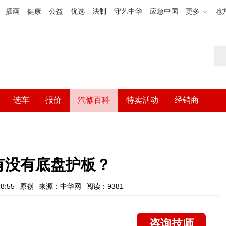
插画
健康
公益
优选
法制
守艺中华
应急中国
更多
地
选车
报价
汽修百科
特卖活动
经销商
有没有底盘护板？
8:55
原创
来源：中华网
阅读：9381
咨询技师