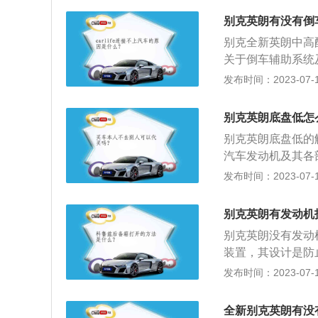
牌旗下继新君威、
别克英朗有没有倒
型，秉承别克“动感
别克全新英朗中高
飞翼式镀铬进气格
关于倒车辅助系统
特征线、超大视野
车辆和后障碍物之
发布时间：2023-07-17
行提示和警告。2
后方有潜在危险的
别克英朗底盘低怎
警声。当车辆距离
别克英朗底盘低的
音的时候，提示车
汽车发动机及其各
常行驶。以2021款
发布时间：2023-07-17
mm，轴距为2640
机，最大功率是12
别克英朗有发动机
箱。
别克英朗没有发动
装置，其设计是防
止由于凹凸不平的
发布时间：2023-07-17
例，其车身尺寸是：长
箱容积为44l，其
全新别克英朗有没有