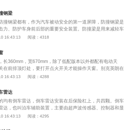
雷之后，基于全球平台、欧美技术所推出的又一款杰作。它融
为、利落干脆的处事作风。英朗的命名为别克品牌精神注入了
中级车的最佳动感基因，为中级车市场带来全新的五门轿跑驾
撞钢梁
的推出填补了别克品牌在新凯越及新君威之间的产品空白，也
防撞钢梁都有，作为汽车被动安全的第一道屏障，防撞钢梁是
阵容得到进一步加强和完善。蓝牙具体连接方法如下：1、首
击力、防护车身前后部的重要安全装置。防撞梁是用来减轻车
设备要建立配对关系。分别开启手机、车载蓝牙设备的蓝牙功
碰撞能量的一种装置。由主梁、吸能盒，连接汽车的安装板组
 16:43:13
阅读：4318
设置中设为所有人可见；2、然后在手机中搜索蓝牙设备，查
都可以在车辆发生低速碰撞时有效吸收碰撞能量，尽可能减小
对连接，配对密码为：0000，完成配对后则连接成功。​​3、
的损害，通过这样就发挥了它对车辆的保护作用。全新英朗采
牙配对连接成功后，可以拨打和接听电话；在手机上播放音
窗
防护面积达到90%，基本覆盖了车头的绝大部分面积，材质上
设备上欣赏音乐。
长360mm，宽670mm，除了低配版本以外都配有电动天
不多见的铝合金材质，相比钢材而言，铝合金最大的作用，就
关在前排顶灯处，要打开点火开关才能操作天窗。别克英朗在
下，减轻整车三分之一的重量，是目前轿车轻量化最常用的方
况下，要打开天窗，短按打开开关，天窗会自动打开。要停止
 16:43:13
阅读：4288
的机械性能。
开关。或者，一直按住开关，当天窗达到所需位置时松开开
按住关闭开关，直到天窗关闭。要升起天窗，短按关闭开关，
车雷达
翘起位置。或者，一直按住开关，当天窗达到所需位置时松开
的均有倒车雷达，倒车雷达安装在后保险杠上，共四颗。倒车
，按住开关，直到天窗关闭。另外，遮阳板是手动操作的，拉
雷达，也叫泊车辅助装置，主要由超声波传感器、控制器和显
式打开或关闭遮阳板。当天窗打开时，遮阳板始终是打开的。
倒车雷达是汽车驻车或者倒车时的安全辅助装置，能以声音或
 16:43:13
阅读：4295
不是因为杂物卡主导轨导致不能关闭，可以试试排除故障法。
告知驾驶员周围障碍物的情况，解除了驾驶员驻车、倒车和起
能关，则天窗电机是正常的；如果天窗根本不能打开或关闭，
探视所引起的困扰，并帮助驾驶员扫除了视野死角和视线模糊