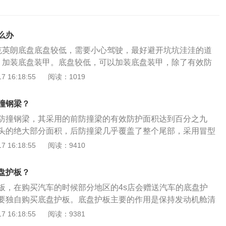
么办
克英朗底盘底盘较低，需要小心驾驶，最好避开坑坑洼洼的道
、加装底盘装甲。底盘较低，可以加装底盘装甲，除了有效防
击，还能避免潮气、酸雨、盐分对底盘金属的侵蚀，以达到防
 16:18:55
阅读：1019
的目的，此外，底盘装甲还能减轻驾驶时道路和轮胎的噪音。
果有急切需求，可以咨询汽车售后人员，对底盘进行改装。汽
撞钢梁？
安装汽车发动机及其各部件、总成，形成汽车的整体造型之外
防撞钢梁，其采用的前防撞梁的有效防护面积达到百分之九
力，以保证车辆正常行驶。最小离地间隙指的是汽车在满载，
头的绝大部分面积，后防撞梁几乎覆盖了整个尾部，采用冒型
载质量的情况下，底盘的最低点距离地面的距离。而最小离地
溃缩引导槽，以螺丝固定在纵梁上，可以在追尾时有效的保障
 16:18:55
阅读：9410
过有障碍物或者凹凸不平的地面的能力就越强，车辆整体重心
安全。别克英朗搭载了第三代小排量直列4缸DVVT发动机，配
也会降低；最小离地间隙越小，汽车通过有障碍物或者凹凸不
手自一体变速箱，并有三种排量可供选择，分别是1.6L、1.8
越弱，但是重心相对较低，稳定性也会增加。
盘护板？
6L车型搭载了别克新君威1.6T车型上使用的同款发动机，这款发动机
板，在购买汽车的时候部分地区的4s店会赠送汽车的底盘护
瓦，最大扭矩230牛米。
要独自购买底盘护板。底盘护板主要的作用是保持发动机舱清
驶过程中路面上的灰尘或者是积水进入发动机舱，同时还能防
 16:18:55
阅读：9381
者是硬物敲击发动机，对发动机造成伤害。别克英朗是别克品