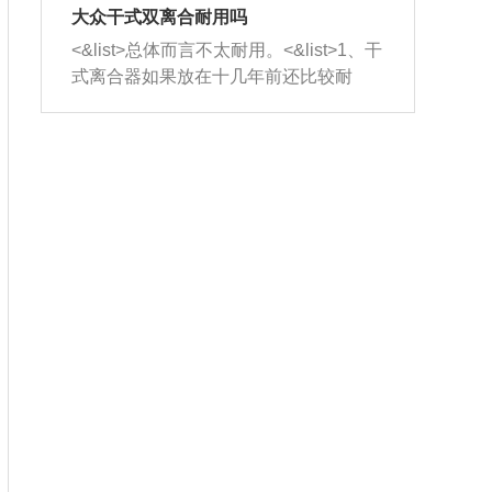
室，最后形成废气排出，就可以让三元
无法制作，需要将车辆送到修理厂或4s
造成烧机油。<&list>3、机油粘度。使用
大众干式双离合耐用吗
催化器得到清洗，排气管堵塞的情况就
店；<&list>2.车辆半轴套管防尘罩破
机油粘度过小的话，同样会有烧机油现
<&list>总体而言不太耐用。<&list>1、干
能够得到解决。
裂，破裂后会出现漏油现象，使半轴磨
象，机油粘度过小具有很好的流动性，
式离合器如果放在十几年前还比较耐
损严重，磨损的半轴容易损坏，产生异
容易窜入到气缸内，参与燃烧。<&list>
用，但是由于现在的汽车发动机动力输
响；<&list>3.稳定器的转向胶套和球头
4、机油量。机油量过多，机油压力过
出越来越高，使得干式离合器散热不足
老化，一般是使用时间过长造成的。解
大，会将部分机油压入气缸内，也会出
的缺陷也逐渐暴露出来。<&list>2、由于
决方法是更换新的质量好的转向橡胶套
现烧机油。<&list>5、机油滤清器堵塞：
干式双离合的工作环境暴露在空气中，
和球头。
会导致进气不畅，使进气压力下降，形
而离合器的散热也是通离合器罩上面的
成负压，使机油在负压的情况下吸入燃
几个小孔来进行散热。但是在行驶过程
烧室引起烧机油。<&list>6、正时齿轮或
中变速箱需要换挡，就不得不使得离合
链条磨损：正时齿轮或链条的磨损会引
器频繁工作。<&list>3、长时间的低速行
起气阀和曲轴的正时不同步。由于轮齿
驶以及过于频繁的启停，导致离合器的
或链条磨损产生的过量侧隙，使得发动
温度不断升高，而低速行驶时空气流动
机的调节无法实现：前一圈的正时和下
效率不高，无法将离合器中的热量有效
一圈可能就不一样。当气阀和活塞的运
的带走，导致离合器内部的温度不断升
动不同步时，会造成过大的机油消耗。
高，加速离合器的磨损。
解决方法：更换正时齿轮或链条。<&list
>7、内垫圈、进风口破裂：新的发动机
设计中，经常采用各种由金属和其他材