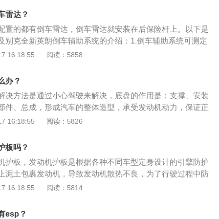
新君越以及昂科雷之后，第四款基于通用新全球平台生产的车
车雷达？
流畅”的设计语言，汲取Riviera概念车的经典元素，配有全新
配置的都有倒车雷达，倒车雷达就安装在后保险杆上。以下是
栅、展翼型LED自动感应大灯、展翼型LED尾灯、车身双掠峰
及别克全新英朗倒车辅助系统的介绍：1.倒车辅助系统可测定
外后视镜、16寸双五辐豪华双色铝合金轮毂。
间的距离，让驻车变得更加容易。它通过听觉信号对驾驶员进
 16:18:55
阅读：5858
.别克全新英朗倒车辅助系统通过声音信号提醒驾驶员注意车辆
障碍物。3.当车辆后方检测到障碍物时，系统会发出哗哗的报
么办？
障碍物越来越近，报警音的频率逐渐变高;当报警音为连续长鸣
解决方法是通过小心驾驶来解决，底盘的作用是：支撑、安装
辆不能继续靠近。
部件、总成，形成汽车的整体造型，承受发动机动力，保证正
英朗为例，其车身尺寸是：长4609mm、宽1798mm、高1486
 16:18:55
阅读：5826
mm，油箱容积为44l。2021款英朗搭载了1.3t涡轮增压发动
0kw，最大扭矩是230nm，与其匹配的是6挡手自一体变速
护板吗？
机护板，发动机护板是根据各种不同车型定身设计的引擎防护
止泥土包裹发动机，导致发动机散热不良，为了行驶过程中防
路面对发动机造成撞击而造成发动机的损坏。以2021款英朗为
 16:18:55
阅读：5814
4609mm、宽1798mm、高1486mm，轴距为2640mm，油
搭载了1.3t涡轮增压发动机，最大功率是120kw，最大扭矩是23
esp？