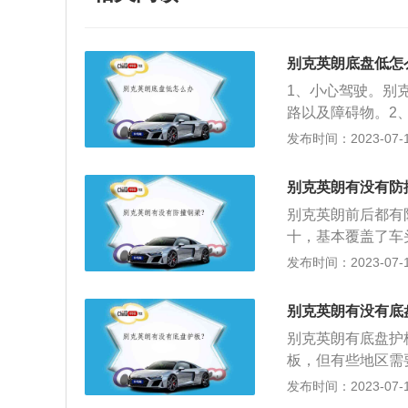
别克英朗底盘低怎
1、小心驾驶。别
路以及障碍物。2
止飞石和沙砾的撞
发布时间：2023-07-17
止底盘生锈和锈蚀
3、改装。车主如
别克英朗有没有防
车底盘可以支撑、
别克英朗前后都有
还承受了发动机动
十，基本覆盖了车
也就是允许最大荷
结构，并且设计了
发布时间：2023-07-17
间隙越大，汽车通
车辆与车内乘员的
偏高，同时稳定性
以5速手动挡与6速
平的地面的能力就
别克英朗有没有底
L、1.6T。1.
别克英朗有底盘护
最大功率为132千
板，但有些地区需
洁，防止汽车在行
发布时间：2023-07-17
止路面上的石子或