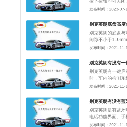
按下按钮即可关闭
车辆失控时，降低
发布时间：2023-07-17
等事故的发生。别
第四款基于通用最
别克英朗底盘高度
一代1.3T、1.0T
别克英朗的底盘与
间隙不小于110m
用。汽车底盘是汽
发布时间：2021-11-10
盘与地面之间的距
车的底盘会比较低
别克英朗有没有一
般行驶在山路，路
别克英朗有一键启
而跑车行驶的路面
时，车内的检测系
主在行驶过程中注
进入工作状态，这
发布时间：2021-11-10
底盘不被刮到。
全新别克英朗于2
搭载1.5L和1.
别克英朗有没有蓝
科雷之后，第四款
别克英朗是有蓝牙
特，出自通用全球D
电话功能界面。手
久的一汽大众高尔
幕按钮，按照屏幕
发布时间：2021-11-10
姿焕发的气质,及