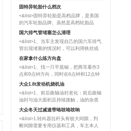
固特异轮胎什么档次
<&list>固特异轮胎是高档品牌，是美国
的汽车轮胎品牌。虽然是高档轮胎品
牌，但是中高低端的轮胎都有生产，这
国六排气管堵塞怎么清理
也是为了更好的开拓市场。
<&list>1、当车主发现自己的国六车排气
管出现堵塞的情况时，可以利用铁丝或
者是细棍，直接将杂物给取出来，如果
在家拿什么练方向盘
堵塞情况比较严重，也可以采取应急措
<&list>1、找一只平底锅，把两耳看作3
施。 <&list>2、直接利用木棍将所有的
点和9点钟方向，同时在6点钟和12点钟
杂物推到排气管里面的位置处，然后将
方向做一个标记。 <&list>2、双手握住
三元催化器拆解开，就可以将堵塞的东
大众1.8t发动机烧机油
平底锅两耳，然后往左打半圈、一圈、
西取出来。但如果是因为积碳过多引起
<&list>1、前后曲轴油封老化：前后曲轴
一圈半的练习，往右同样也要打相同的
的堵塞，就需要将三元催化器泡在草酸
油封与油大面积且持续接触，油的杂质
圈数。 <&list>3、最后强调要反复练
中进行清洗。 <&list>3、也可以利用清
和发动机内持续温度变化使其密封效果
习，这样就可以形成肌肉记忆，在真实
大众冬天过减速带咯吱咯吱响
洗剂对堵塞的情况得到解决，将清洗剂
逐渐减弱，导致渗油或漏油。<&list>2、
驾驶车辆时，不需要记忆也能打好方
放在燃油箱中，与燃油混合后，车辆启
<&list>1.转向器拉杆头有较大间隙，判
活塞间隙过大：积碳会使活塞环与缸体
向。
动时，就可以和汽油一起进入到燃烧
断间隙需要专用仪器和工具，车主本人
的间隙扩大，导致机油流入燃烧室中，