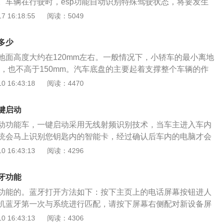
。车辆在行驶时，esp功能自动识别特殊驾驶状态，将要发生
了引擎输出扭矩，对车轮进行单边的制动，以此达到防止翻车
 16:18:55
阅读：5049
克新英朗是别克品牌旗下继新君威、新君越以及昂科雷之后，
新全球平台生产的车型，采用家族式设计语言，引入通用全新
多少
Ecotec双喷射涡轮增压发动机。
地面高度大约在120mm左右。一般情况下，小轿车的最小离地
m，也不高于150mm。汽车底盘的主要起着支撑整个车辆的作
车的下半部分，主要起着支撑整个车辆的作用。不同车辆的底
 16:43:18
阅读：4470
离设计也是不一样的，一般越野车的底盘会比较高一点，而跑
一点。这是根据它们行驶的路面状况不同而设计的，越野车一
键启动
面多为泥路，凹凸不平，高底盘的设计可以更好的保护底盘；
动功能车，一键启动采用无线射频识别技术，当车主进入车内
都是水泥或者沥青路，非常的平整，不会凹凸不平。平时，车
统会马上识别您钥匙内的智能卡，经过确认后车内的电脑才会
意路面的变化，放路面出现凸起的异物时，要注意躲避，保护
时您只需轻轻按动车内的启动按钮，就可以正常启动车辆了。
 16:43:13
阅读：4296
015年3月2日正式上市。新车将采用全新家族式设计语言，将会
4T两款发动机。别克英朗是别克品牌旗下继新君威、新君越以及昂
牙功能
基于通用最新全球平台生产的车型，别克英朗源自欧宝新雅
功能的。蓝牙打开方法如下：按下主页上的电话屏幕按钮进人
eltaⅡ平台。在国内，别克英朗的主要竞争对手将是刚上市不
机蓝牙第一次与系统进行匹配，请按下屏幕右侧配对新设备屏
夫6车型。英朗不仅完美诠释了这款五门轿跑车与生俱来的英
提示输人密码完成新设备配对。别克英朗是别克品牌继新君
 16:43:13
阅读：4306
飒爽硬朗的线条和驾驭感受;同时也辉映出新一代奋斗青年的才能