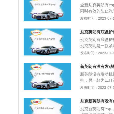
0nm，与其匹配
全新别克英朗有e
同时有效的防止汽
英朗为例，其是一款
发布时间：2023-07-17
mm，轴距为264
独立悬架，后悬架
别克英朗有底盘护
是163ps，最大
别克英朗有底盘护
速箱。
别克英朗是一款紧凑
m、高1486mm
发布时间：2023-07-17
自一体变速箱，最
驱，前悬架使用了
新英朗有没有发动
新英朗没有发动机
机，另一款为1.
英朗是一款4门5
发布时间：2023-07-17
米、1798毫米、
前悬挂类型为麦弗
别克新英朗有没有e
承载式车身。
别克新英朗有esp