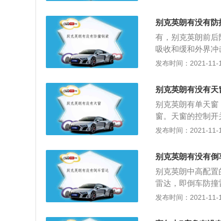
威、新君越、昂科
和智慧以及敢想敢
汇了别克品牌赋予
新的时代内涵。
别克英朗有没有防
驭体验。别克英朗
有，别克英朗前后
令别克品牌的产品
吸收和缓和外界冲
先手机、车载蓝牙
辆受到碰撞时吸收
发布时间：2021-11-10
能，并将手机蓝牙
成，主梁、吸能盒
找到之后选中进行配
撞击力对车身纵梁
车载蓝牙与手机蓝
别克英朗有没有天
用的前防撞梁有效
乐，可在车载蓝牙
别克英朗有单天窗，
采用了同级别车型
窗。天窗的控制开
是在保持同等强度
打开点火开关的情
发布时间：2021-11-10
式，从而提高整车
移动，再次按下此
关。要关闭天窗，
别克英朗有没有倒
天窗会自动升起至
别克英朗中高配置
开关。要闭合天窗
雷达，即倒车防撞
着把手以滑动的方
示器等部分组成。
发布时间：2021-11-10
如果别克英朗天窗
者更为直观的显示
天窗若是能开而不
动车辆时前后左右