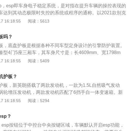
的是6挡手自一体变速箱。
sp，esp即车身电子稳定系统，是对指在提升车辆的操控表现的
车达到其动态极限时失控的系统或程序的通称。以2021款别克
紧凑型车，车身尺寸是：长4609mm、宽1798mm、高1486
 16:18:55
阅读：5613
0mm，车身重量为1285kg。2021款别克英朗前悬架是麦弗逊式
是多连杆式独立悬架，搭载了1.3t涡轮增压发动机，最大马力
板吗？
扭矩是230nm，最大功率是120kw，与其匹配的是6挡手自一体变
板，底盘护板是根据各种不同车型定身设计的引擎防护装置。
型4门5座三厢车，其车身尺寸是：长4609mm、宽1798m
，轴距为2640mm。别克英朗搭载了1.3T涡轮增压发动机和6挡手
 16:18:55
阅读：5409
大功率是120千瓦，最大扭矩是230牛米，其驱动方式是前置前
麦弗逊式独立悬架，后悬架使用了多连杆式独立悬架。
机护板？
护板，新英朗搭载了两款发动机，一款为1.5L自然吸气发动
3T涡轮增压发动机，两款发动机匹配了6挡手自一体变速箱。新
座三厢车，为紧凑车型。新英朗的车身尺寸长宽高分别为4609毫
 16:18:55
阅读：5294
1486毫米，轴距为2640毫米。新英朗的驱动方式为前置前驱，
逊式独立悬挂，后悬挂类型为多连杆式独立悬挂，车体结构为
sp？
，esp按钮位于中控台中央按键区域，车辆默认开启esp功能，