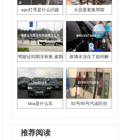
epc灯亮是什么问题
火花塞更换周期
驾驶证到期没有换,逾期
玻璃水冻住了如何解
怎么办??
决？
bba是什么车
92号95号汽油区别
推荐阅读