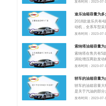
的驱动方式。同级别
发布时间：2023-07-17
以观察油表盘右侧
款油箱容积55升，
了，接近F的时候
出标定的容积，这
途乐油箱容量为多
积，而从安全界度
2018款途乐共有
在温度变高的情况
动机，全系车型采
油加到油箱口，就
同级别车中，宝马X5
发布时间：2023-07-17
油箱的剩余油量，
升，Macan-2
的时就表示快没油
容积，这是由于汽
索纳塔油箱容量为
安全界度到油箱口
索纳塔在售共有5款
高的情况下膨胀，
涡轮增压两款发动机
箱口，就会产生实
速箱(DCT)两种
发布时间：2023-07-17
余油量，可以观察
22款油箱容积55升
示快没油了，接近
升。实际加油过程
轿车的油箱容量为
的油箱容积是从油
轿车的油箱容量大
间，这个空间是为
是关于汽油的部分
油箱的安全空间。
油是汽车的燃料，
发布时间：2023-07-17
定油箱容积大的情
箱的全称，随着汽
汽油表，上面标注