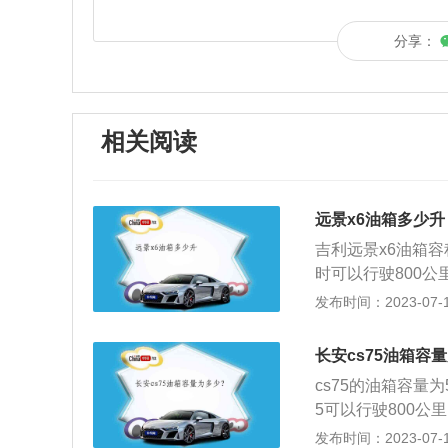
分享：
相关阅读
远景x6油箱多少升
吉利远景x6油箱
时可以行驶800公
的无铅汽油，汽车
发布时间：2023-07-17
远景x6是一款经
和宽敞的内饰空房
长安cs75油箱容
积，油表到最后一
cs75的油箱容量为5
般都可以行驶50
5可以行驶800公
箱就小。汽车油箱容
以满足大部分旅行
发布时间：2023-07-17
箱容积相应小一些