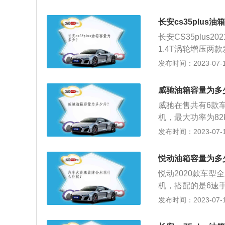
过程中的实际油耗水
最大行程大多都在4
耗水平为6.5-7.
机高效节能，全系
长安cs35plus
表现优异。超过8
现全面提升，百公
长安CS35plus
环境和车主个人驾
力与经济的兼顾。
1.4T涡轮增压两款
如何设置汽车油箱
低，经济耐用。全系
机搭配的是7速湿式
发布时间：2023-07-17
的油箱大，油耗低
一代1.4T发动机，
2.8升，捷途X70
动挡油耗是6.4L/1
际加油过程中，油
威驰油箱容量为多
容积是从油箱底到
威驰在售共有6款车
个空间是为了保证
机，最大功率为82
安全空间。如果在
中，焕驰2020款
发布时间：2023-07-17
容积大的情况。车
油的量可能会超出
表，上面标注着E
到安全界度的容积
充足。
悦动油箱容量为多
证油箱内的油品在
悦动2020款车型
在加油过程中把油
机，搭配的是6速
车主如果想了解油
车中，伊兰特202
发布时间：2023-07-17
E、F，指针靠近
款油箱容积50升
车厂家所标定的油