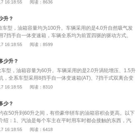
车中，哈弗大狗2021款油箱容积61升，荣威RX5MAX2022
 16:18:55
阅读：8636
的汽油表，上面标注着E、F，指针靠近E的时就表示快没油
唐2021款油箱容积为68升。实际加油过程中，油的量可能会超
表示油量充足。
是由于汽车厂家所标定的油箱容积是从油箱底到安全界度的容
少升？
到油箱口还有一定的空间，这个空间是为了保证油箱内的油品
4款车型，油箱容量均为100升。车辆采用的是4.0升自然吸气发
下膨胀，而不至于溢出油箱的安全空间。如果在加油过程中把
用7挡手自一体变速箱，车辆全系均为前置四驱的驱动方式。
会产生实际加油量比标定油箱容积大的情况。车主如果想了解
(进口)2022款油箱容积83升，飞行家2021款油箱容积95
 16:18:55
阅读：8599
可以观察油表盘右侧的汽油表，上面标注着E、F，指针靠近E
022款油箱容积75升。实际加油过程中，油的量可能会超出标定的
了，接近F的时候表示油量充足。
车厂家所标定的油箱容积是从油箱底到安全界度的容积，而从
多少升？
还有一定的空间，这个空间是为了保证油箱内的油品在温度变
车型，油箱容量为60升。车辆采用的是2.0升涡轮增压、1.5升
而不至于溢出油箱的安全空间。如果在加油过程中把油加到油
，全系车型采用8挡手自一体变速箱(AT)、7挡干式双离合变
际加油量比标定油箱容积大的情况。车主如果想了解油箱的剩
，车辆全系均为前置前驱的驱动方式。同级别车中，迈锐宝XL-20
 16:18:55
阅读：8310
油表盘右侧的汽油表，上面标注着E、F，指针靠近E的时就表
，K5凯酷2021款油箱容积60升，K5凯酷2021款油箱容积60
F的时候表示油量充足。
中，油的量可能会超出标定的容积，这是由于汽车厂家所标定
多少？
箱底到安全界度的容积，而从安全界度到油箱口还有一定的空
约在50升到60升之间，有些豪华轿车的油箱容积会更高。以下
了保证油箱内的油品在温度变高的情况下膨胀，而不至于溢出
介绍：1、汽油是每个车主在平时用车时都会接触的东西，汽
如果在加油过程中把油加到油箱口，就会产生实际加油量比标
如果没有汽油，那汽车将无法行驶。2、汽车燃油箱是汽车油
 16:18:55
阅读：6418
况。车主如果想了解油箱的剩余油量，可以观察油表盘右侧的
车工业的发展和国内汽车工业的振兴，各大汽车生产企业对汽
着E、F，指针靠近E的时就表示快没油了，接近F的时候表示