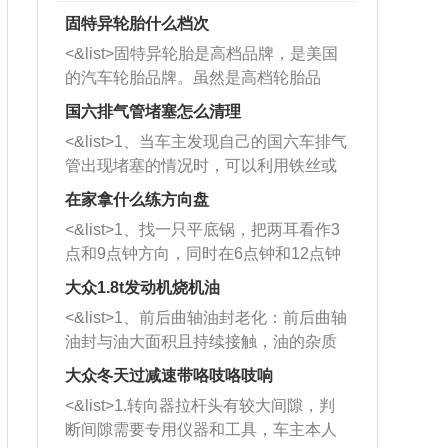
固特异轮胎什么档次
<&list>固特异轮胎是高档品牌，是美国
的汽车轮胎品牌。虽然是高档轮胎品
牌，但是中高低端的轮胎都有生产，这
国六排气管堵塞怎么清理
也是为了更好的开拓市场。
<&list>1、当车主发现自己的国六车排气
管出现堵塞的情况时，可以利用铁丝或
者是细棍，直接将杂物给取出来，如果
在家拿什么练方向盘
堵塞情况比较严重，也可以采取应急措
<&list>1、找一只平底锅，把两耳看作3
施。 <&list>2、直接利用木棍将所有的
点和9点钟方向，同时在6点钟和12点钟
杂物推到排气管里面的位置处，然后将
方向做一个标记。 <&list>2、双手握住
三元催化器拆解开，就可以将堵塞的东
大众1.8t发动机烧机油
平底锅两耳，然后往左打半圈、一圈、
西取出来。但如果是因为积碳过多引起
<&list>1、前后曲轴油封老化：前后曲轴
一圈半的练习，往右同样也要打相同的
的堵塞，就需要将三元催化器泡在草酸
油封与油大面积且持续接触，油的杂质
圈数。 <&list>3、最后强调要反复练
中进行清洗。 <&list>3、也可以利用清
和发动机内持续温度变化使其密封效果
习，这样就可以形成肌肉记忆，在真实
大众冬天过减速带咯吱咯吱响
洗剂对堵塞的情况得到解决，将清洗剂
逐渐减弱，导致渗油或漏油。<&list>2、
驾驶车辆时，不需要记忆也能打好方
放在燃油箱中，与燃油混合后，车辆启
<&list>1.转向器拉杆头有较大间隙，判
活塞间隙过大：积碳会使活塞环与缸体
向。
动时，就可以和汽油一起进入到燃烧
断间隙需要专用仪器和工具，车主本人
的间隙扩大，导致机油流入燃烧室中，