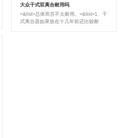
室，最后形成废气排出，就可以让三元
无法制作，需要将车辆送到修理厂或4s
造成烧机油。<&list>3、机油粘度。使用
大众干式双离合耐用吗
催化器得到清洗，排气管堵塞的情况就
店；<&list>2.车辆半轴套管防尘罩破
机油粘度过小的话，同样会有烧机油现
<&list>总体而言不太耐用。<&list>1、干
能够得到解决。
裂，破裂后会出现漏油现象，使半轴磨
象，机油粘度过小具有很好的流动性，
式离合器如果放在十几年前还比较耐
损严重，磨损的半轴容易损坏，产生异
容易窜入到气缸内，参与燃烧。<&list>
用，但是由于现在的汽车发动机动力输
响；<&list>3.稳定器的转向胶套和球头
4、机油量。机油量过多，机油压力过
出越来越高，使得干式离合器散热不足
老化，一般是使用时间过长造成的。解
大，会将部分机油压入气缸内，也会出
的缺陷也逐渐暴露出来。<&list>2、由于
决方法是更换新的质量好的转向橡胶套
现烧机油。<&list>5、机油滤清器堵塞：
干式双离合的工作环境暴露在空气中，
和球头。
会导致进气不畅，使进气压力下降，形
而离合器的散热也是通离合器罩上面的
成负压，使机油在负压的情况下吸入燃
几个小孔来进行散热。但是在行驶过程
烧室引起烧机油。<&list>6、正时齿轮或
中变速箱需要换挡，就不得不使得离合
链条磨损：正时齿轮或链条的磨损会引
器频繁工作。<&list>3、长时间的低速行
起气阀和曲轴的正时不同步。由于轮齿
驶以及过于频繁的启停，导致离合器的
或链条磨损产生的过量侧隙，使得发动
温度不断升高，而低速行驶时空气流动
机的调节无法实现：前一圈的正时和下
效率不高，无法将离合器中的热量有效
一圈可能就不一样。当气阀和活塞的运
的带走，导致离合器内部的温度不断升
动不同步时，会造成过大的机油消耗。
高，加速离合器的磨损。
解决方法：更换正时齿轮或链条。<&list
>7、内垫圈、进风口破裂：新的发动机
设计中，经常采用各种由金属和其他材