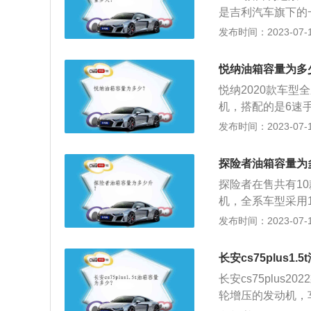
超出标定的容积，
是吉利汽车旗下的一
容积，而从安全界
毫米，轴距为266
发布时间：2023-07-17
品在温度变高的情
及以上无铅汽油。
把油加到油箱口，
表，上面标注着E
悦纳油箱容量为多
充足。油箱的保养
悦纳2020款车型
没有渗漏油现象。
机，搭配的是6速
通。加油口的滤网
中，Polo2022
发布时间：2023-07-17
盖的密封垫圏也应
中，油的量可能会
箱底到安全界度的
探险者油箱容量为
了保证油箱内的油
探险者在售共有10
如果在加油过程中
机，全系车型采用1
况。车主如果想了
式。同级别车中，宝
发布时间：2023-07-17
着E、F，指针靠
境2021款油箱
由于汽车厂家所标
长安cs75plus1
油箱口还有一定的
长安cs75plus
膨胀，而不至于溢
轮增压的发动机，
产生实际加油量比