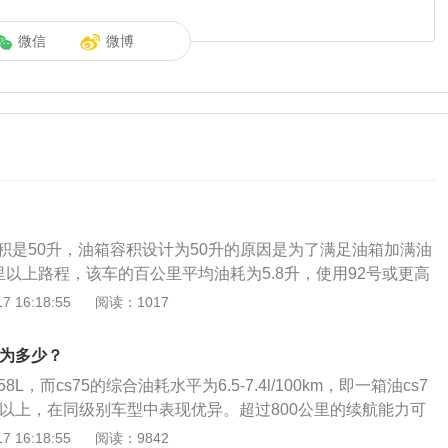
微信
微博
容积是50升，油箱容积设计为50升的原因是为了满足油箱加满油
里以上路程，该车的百公里平均油耗为5.8升，使用92号或更高
的油箱容积决定了汽车的行驶里程，油箱越大跑得越远。吉利
 16:18:55
阅读：1017
典的紧凑型suv，于正式上市。其时尚的设计、丰富的配置功能
间深受用户喜爱。吉利新远景x6手册上标定的是50L的油箱容
量为多少？
格亮灯是正常的，是为了提醒车主该加油了。加满一油箱后一
8L，而cs75的综合油耗水平为6.5-7.4l/100km，即一箱油cs7
0公里左右。根据汽车的排量大小油耗大的油箱就大油耗小的油
里以上，在同级别车型中表现优异。超过800公里的续航能力可
积设计，一般可行驶400--600公里；车轻、排量小的车，油
需求。当然，由于驾驶环境和车主个人驾驶习惯的影响，驾驶
 16:18:55
阅读：9842
；车重、排量大的车，油箱容积自然要大一些；但是满箱油的