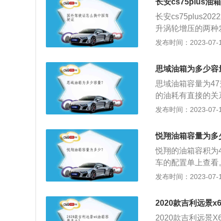
长安cs75plus
还有一定的空间，
长安cs75plus
而不至于溢出油箱
升涡轮增压的两种发
际加油量比标定油
全系采用前置前驱
发布时间：2023-07-17
油表盘右侧的汽油
威RX5MAX202
F的时候表示油量
中，油的量可能会
思域油箱为多少容
箱底到安全界度的
思域油箱容量为4
了保证油箱内的油
的油耗有直接的关
如果在加油过程中
车，油箱容积都在
发布时间：2023-07-17
况。车主如果想了
大约能行驶30公
着E、F，指针靠
积水和垢物，检查
悦翔油箱容量为多
悦翔的油箱容积为
车的配置单上查看。
油可以跑的里程为6
发布时间：2023-07-17
量。一般都是通过
值会真实的反应到
2020款吉利远景
时候就要加油，以
2020款吉利远景