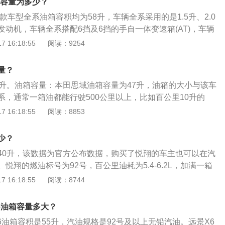
油箱容量为多少？
这个空间是为了保证油箱内的油品在温度变高的情况下膨胀，
2022款车型全系油箱容积均为58升，车辆全系采用的是1.5升、2.0
的安全空间。如果在加油过程中把油加到油箱口，就会产生实
动机，车辆全系搭配6挡及6挡的手自一体变速箱(AT)，车辆
箱容积大的情况。车主如果想了解油箱的剩余油量，可以观察
的驱动方式。同级别车中，哈弗大狗2021款油箱容积61升，荣
 16:18:55
阅读：9254
表，上面标注着E、F，指针靠近E的时就表示快没油了，接近
2款油箱容积55升，唐2021款油箱容积为68升。实际加油过程
充足。
超出标定的容积，这是由于汽车厂家所标定的油箱容积是从油
量？
容积，而从安全界度到油箱口还有一定的空间，这个空间是为
7升。油箱容量：本田思域油箱容量为47升，油箱的大小与该车
品在温度变高的情况下膨胀，而不至于溢出油箱的安全空间。
系，通常一箱油都能行驶500公里以上，比如百公里10升的
把油加到油箱口，就会产生实际加油量比标定油箱容积大的情
60升左右。思域油箱容量是47升，油箱报警后还剩4至5升油，
 16:18:55
阅读：8853
解油箱的剩余油量，可以观察油表盘右侧的汽油表，上面标注
里左右。油箱的保养：主要是结合汽车一级保养，放出油箱内的
近E的时就表示快没油了，接近F的时候表示油量充足。
油管接头与开关等处有没有渗漏油现象。
少？
40升，该数据为官方公布数据，购买了悦翔的车主也可以在汽
悦翔的燃油标号为92号，百公里油耗为5.4-6.2L，加满一箱
45-741km。日常行驶过程中，需要随时注意油箱的剩余油
 16:18:55
阅读：8744
车内的燃油表进行读数的观察，如果没有其他问题，油量的数
油表上。仪表的燃油表一般有5到6格，一般燃油表还剩2格的
x6油箱容量多大？
免开到半路没油的情况发生。实际加油过程中，油的量可能会
X6油箱容积是55升，汽油规格是92号及以上无铅汽油。远景X6