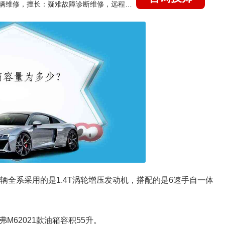
国家认证的汽车维修技师，15年德美日等各系车辆维修，擅长：疑难故障诊断维修，远程维修技术指导
，车辆全系采用的是1.4T涡轮增压发动机，搭配的是6速手自一体
弗M62021款油箱容积55升。