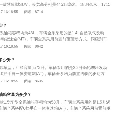
这是由于汽车厂家所标定的油箱容积是从油箱底到安全界度的
款紧凑型SUV，长宽高分别是44518毫米、1834毫米、1715
度到油箱口还有一定的空间，这个空间是为了保证油箱内的油
1毫米。远景X6全系列的油箱容积都是55升，汽油规格是92号
 16:18:55
阅读：8714
况下膨胀，而不至于溢出油箱的安全空间。如果在加油过程中
车主如果想了解油箱的剩余油量，可以观察油表盘右侧的汽油
就会产生实际加油量比标定油箱容积大的情况。
、F，指针靠近E的时就表示快没油了，接近F的时候表示油量
少？
如下：放出油箱内的积水和垢物，检查油管接头与开关等处有
全系油箱容积均为43L，车辆全系采用的是1.4L自然吸气发动
对装有空气阀和蒸气阀的油箱盖，还应检查其通气孔是否畅
手动变速箱(MT)，车辆全系采用前置前驱驱动方式。同级别车
应保持完好，以免加油时杂质进入油箱里，堵塞油路。加油口
款油箱容积42.5升，LIFE2021款油箱容积40升。实际加油过程
 16:18:55
阅读：8642
完好，以免在行车时油箱内的油溢出。
超出标定的容积，这是由于汽车厂家所标定的油箱容积是从油
容积，而从安全界度到油箱口还有一定的空间，这个空间是为
多少升？
品在温度变高的情况下膨胀，而不至于溢出油箱的安全空间。
款车型，油箱容量为73升。车辆采用的是2.3升涡轮增压发动
把油加到油箱口，就会产生实际加油量比标定油箱容积大的情
0挡手自一体变速箱(AT)，车辆全系均为前置四驱的驱动方
解油箱的剩余油量，可以观察油表盘右侧的汽油表，上面标注
马X1-2022款油箱容积61升，途昂2021款油箱容积70升，揽
 16:18:55
阅读：8635
近E的时就表示快没油了，接近F的时候表示油量充足。
容积74升。实际加油过程中，油的量可能会超出标定的容积，这是
定的油箱容积是从油箱底到安全界度的容积，而从安全界度到
.5t油箱容量为多少？
空间，这个空间是为了保证油箱内的油品在温度变高的情况下
2022款1.5t车型全系油箱容积均为58升，车辆全系采用的是1.5升涡
出油箱的安全空间。如果在加油过程中把油加到油箱口，就会
车辆全系搭配6挡手自一体变速箱(AT)，车辆全系采用前置前驱
标定油箱容积大的情况。车主如果想了解油箱的剩余油量，可