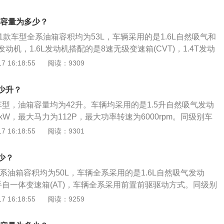
平会发生变化。1、cs75的油箱容量为58L，而cs75的综合油
00--600公里。全新远景X6动力表现同级领先，二代1.4T发动
4l/100km，即一箱油cs75可以行驶800公里以上，在同级别车型中
满足国六标准，配备8CVT和6MT两种变速箱，动力和油耗表
油箱容量为多少？
00公里的续航能力可以满足大部分旅行需求。当然，由于驾驶
里油耗低至6.2L，换挡平顺，驾驶舒适，品质耐用，实现了动
2021款车型全系油箱容积均为53L，车辆采用的是1.6L自然吸气和
驶习惯的影响，驾驶过程中的实际油耗水平会发生变化。2、
采用吉利自主研发的荣获“十佳中国心”发动机，动力强，油耗
发动机，1.6L发动机搭配的是8速无级变速箱(CVT)，1.4T发动
的容量，一般限制为汽车加油后能行驶500公里左右。油耗高
为国六排放标准，最大功率104kW，最大扭矩235Nm；相比
双离合变速箱(DCT)。同级别车中，柯米克2022款油箱容积5
 16:18:55
阅读：9309
的油箱小。
最大扭矩提升9%，功率提升6%；手动挡油耗6.2L/100km，自
2021款油箱容积55升，长安欧尚X52022款油箱容积为53升。实
00km。
的量可能会超出标定的容积，这是由于汽车厂家所标定的油箱
少升？
安全界度的容积，而从安全界度到油箱口还有一定的空间，这
型，油箱容量均为42升。车辆均采用的是1.5升自然吸气发动
油箱内的油品在温度变高的情况下膨胀，而不至于溢出油箱的
kW，最大马力为112P，最大功率转速为6000rpm。同级别车
加油过程中把油加到油箱口，就会产生实际加油量比标定油箱
油箱容积43升，致炫2022款油箱容积42升。实际加油过程中，
 16:18:55
阅读：9301
主如果想了解油箱的剩余油量，可以观察油表盘右侧的汽油
标定的容积，这是由于汽车厂家所标定的油箱容积是从油箱底
、F，指针靠近E的时就表示快没油了，接近F的时候表示油量
，而从安全界度到油箱口还有一定的空间，这个空间是为了保
少？
温度变高的情况下膨胀，而不至于溢出油箱的安全空间。如果
全系油箱容积均为50L，车辆全系采用的是1.6L自然吸气发动
加到油箱口，就会产生实际加油量比标定油箱容积大的情况。
手自一体变速箱(AT)，车辆全系采用前置前驱驱动方式。同级别
箱的剩余油量，可以观察油表盘右侧的汽油表，上面标注着
2款油箱容积47升，科鲁泽2022款油箱容积44升，福睿斯2021
 16:18:55
阅读：9259
E的时就表示快没油了，接近F的时候表示油量充足。
。实际加油过程中，油的量可能会超出标定的容积，这是由于汽
箱容积是从油箱底到安全界度的容积，而从安全界度到油箱口