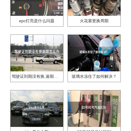
epc灯亮是什么问题
火花塞更换周期
驾驶证到期没有换,逾期怎么办??
玻璃水冻住了如何解决？