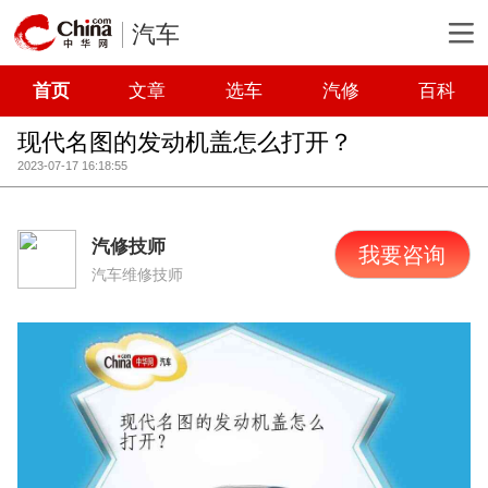
汽车
首页
文章
选车
汽修
百科
现代名图的发动机盖怎么打开？
2023-07-17 16:18:55
汽修技师
我要咨询
汽车维修技师