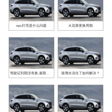
epc灯亮是什么问题
火花塞更换周期
驾驶证到期没有换,逾期怎么办??
玻璃水冻住了如何解决？