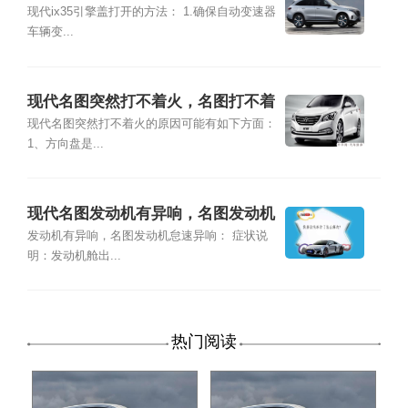
动机舱图解
现代ix35引擎盖打开的方法： 1.确保自动变速器
车辆变...
现代名图突然打不着火，名图打不着
火怎么办
现代名图突然打不着火的原因可能有如下方面：
1、方向盘是...
现代名图发动机有异响，名图发动机
怠速异响
发动机有异响，名图发动机怠速异响： 症状说
明：发动机舱出...
热门阅读