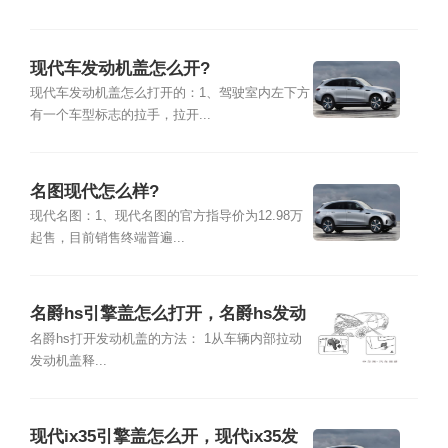
现代车发动机盖怎么开?
现代车发动机盖怎么打开的：1、驾驶室内左下方
有一个车型标志的拉手，拉开...
名图现代怎么样?
现代名图：1、现代名图的官方指导价为12.98万
起售，目前销售终端普遍...
名爵hs引擎盖怎么打开，名爵hs发动
机舱图解
名爵hs打开发动机盖的方法： 1从车辆内部拉动
发动机盖释...
现代ix35引擎盖怎么开，现代ix35发