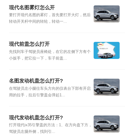
现代名图雾灯怎么开
要打开现代名图的雾灯，首先要打开大灯，然后
转动开关杆中间的转轮，转动一...
现代前盖怎么打开
先找到车子驾驶员座椅处，在它的左侧下方有个
小扳手，把它拉一下，车子前盖...
名图发动机盖怎么打开?
在驾驶员左小腿往车头方向的仪表台下部有开启
用的拉手，拉后引擎盖会弹起1...
现代发动机盖怎么打开?
打开现代ix35引擎盖的方法：1、在方向盘下方，
驾驶员左腿外侧，找到引...