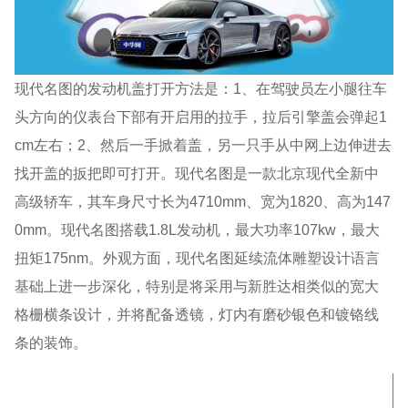
现代名图的发动机盖打开方法是：1、在驾驶员左小腿往车
头方向的仪表台下部有开启用的拉手，拉后引擎盖会弹起1
cm左右；2、然后一手掀着盖，另一只手从中网上边伸进去
找开盖的扳把即可打开。现代名图是一款北京现代全新中
高级轿车，其车身尺寸长为4710mm、宽为1820、高为147
0mm。现代名图搭载1.8L发动机，最大功率107kw，最大
扭矩175nm。外观方面，现代名图延续流体雕塑设计语言
基础上进一步深化，特别是将采用与新胜达相类似的宽大
格栅横条设计，并将配备透镜，灯内有磨砂银色和镀铬线
条的装饰。