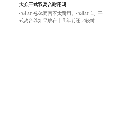
室，最后形成废气排出，就可以让三元
无法制作，需要将车辆送到修理厂或4s
造成烧机油。<&list>3、机油粘度。使用
大众干式双离合耐用吗
催化器得到清洗，排气管堵塞的情况就
店；<&list>2.车辆半轴套管防尘罩破
机油粘度过小的话，同样会有烧机油现
<&list>总体而言不太耐用。<&list>1、干
能够得到解决。
裂，破裂后会出现漏油现象，使半轴磨
象，机油粘度过小具有很好的流动性，
式离合器如果放在十几年前还比较耐
损严重，磨损的半轴容易损坏，产生异
容易窜入到气缸内，参与燃烧。<&list>
用，但是由于现在的汽车发动机动力输
响；<&list>3.稳定器的转向胶套和球头
4、机油量。机油量过多，机油压力过
出越来越高，使得干式离合器散热不足
老化，一般是使用时间过长造成的。解
大，会将部分机油压入气缸内，也会出
的缺陷也逐渐暴露出来。<&list>2、由于
决方法是更换新的质量好的转向橡胶套
现烧机油。<&list>5、机油滤清器堵塞：
干式双离合的工作环境暴露在空气中，
和球头。
会导致进气不畅，使进气压力下降，形
而离合器的散热也是通离合器罩上面的
成负压，使机油在负压的情况下吸入燃
几个小孔来进行散热。但是在行驶过程
烧室引起烧机油。<&list>6、正时齿轮或
中变速箱需要换挡，就不得不使得离合
链条磨损：正时齿轮或链条的磨损会引
器频繁工作。<&list>3、长时间的低速行
起气阀和曲轴的正时不同步。由于轮齿
驶以及过于频繁的启停，导致离合器的
或链条磨损产生的过量侧隙，使得发动
温度不断升高，而低速行驶时空气流动
机的调节无法实现：前一圈的正时和下
效率不高，无法将离合器中的热量有效
一圈可能就不一样。当气阀和活塞的运
的带走，导致离合器内部的温度不断升
动不同步时，会造成过大的机油消耗。
高，加速离合器的磨损。
解决方法：更换正时齿轮或链条。<&list
>7、内垫圈、进风口破裂：新的发动机
设计中，经常采用各种由金属和其他材