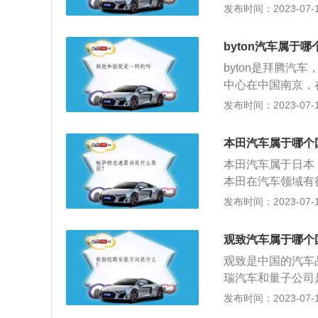
于2016年10月
发布时间：2023-07-17
VT）和哥德堡设
地。主要车型有领克
byton汽车属于
程如下：2017年
byton是拜腾
款车型领克01在宁
中心在中国南京，
的32家领克中心联
有负责用户界面和
发布时间：2023-07-17
太计划”正式落地
1、拜腾汽车是制
的交通工具，而是
本田汽车属于哪个
更像是一个高科技数
本田汽车属于日本
国内正式有售。这
本田在汽车领域有
D灯带贯穿，中间
下的产品除了摩托
发布时间：2023-07-17
车尺寸长宽高分别达到
有15%的市场份额
动力方面给消费者
田汽车于中国建立整
观致汽车属于哪个
中国，并命名为“
观致是中国的汽车
车集团生产：东风
瑞汽车和量子公司
团旗下生产的本田
致3轿车、观致3S
发布时间：2023-07-17
团。
程：2007年12月