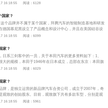
20日在柏林发布。由坐落于哥德堡的吉利汽车欧洲研发中心（CE
 16:18:55
阅读：6128
计团队负责研发与设计，并将与沃尔沃汽车在中国共享制造基
01、领克02、领克03、领克05、领克06。领克重要发展历
哪个国家？
4月16日，领克品牌在中国正式发布。2017年11月28日，领克首
汽车，这个品牌并不属于某个国家，拜腾汽车的智能制造基地和研发
波国际赛车场正式上市。2018年8月20日，领克全国31个城市
在德国慕尼黑设立了产品概念和设计中心，并且在美国硅谷设
合宣布开业。2021年11月18日，领克在广州车展前夜宣布“亚
自动驾驶系统开发的研发中心。以下是关于拜腾的相关介绍：
 16:18:55
阅读：6099
科威特。
造纯电动汽车的公司，这个公司的纯电动汽车并不是一个简单
通过各种设计和科技提高用户的出行体验，拜腾的纯电动汽车
国家？
码产品。2、拜腾的首款量产车型BYTONM-Byte目前还未在
，日系三剑客中的一员，关于本田汽车的更多资料如下：1、
款车在外形上看的确足够吸引眼球，封闭式的前脸，被一条LE
很大的规模，本田于1946年在日本成立，总部在东京：本田旗
位置是会发光的品牌LOGO，整体设计充满攻击感。3、它的整
车和汽车，还有发电机，农机等机械产品，本田在日本本土占
 16:18:55
阅读：6029
了4580mm，1960mm，1695mm，轴距达到了2945mm。
，本田的营业利润有三分之二来自北美市场。2、1998年，本
提供两种选择，分为四驱与后驱，最大续航能力为400km。
车与发动机合资企业：本田旗下的高端汽车品牌“Acura”进入
国家？
讴歌”。3、本田旗下的车型在中国分由东风汽车集团以及广州汽
品牌，是独立运营的新品牌汽车合资公司，成立于2007年，奇
汽车集团生产的著名本田车型有CR-V，思域等；而广州汽车集
是观致的创始股东。目前，观致旗下共有多款车型，分别是观
车型有雅阁、奥德赛、飞度等等，讴歌品牌也属于广州汽车集
UV版、观致3EV版、观致5轿车、观致5SUV版等等。发展历
 16:18:55
阅读：5961
，观致汽车成立。2011年11月，常熟生产基地揭牌。2013年11