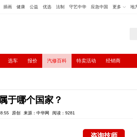
插画
健康
公益
优选
法制
守艺中华
应急中国
更多
地
选车
报价
汽修百科
特卖活动
经销商
属于哪个国家？
8:55
原创
来源：中华网
阅读：9281
咨询技师