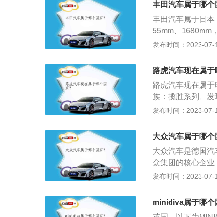
丰田汽车属于哪个
丰田汽车属于日本，
55mm、1680
丰田威兰达搭载2.
发布时间：2023-07-17
然吸气发动机具有1
到5000转，最大
路虎汽车现在属于
路虎汽车现在属于
族：揽胜系列、发现
车的长宽高分别为49
发布时间：2023-07-17
前置四驱。动力方
压发动机、高功率版
大众汽车属于哪个
动机都是匹配的8a
大众汽车是德国汽
众集团的核心企业
经营汽车产品占主
发布时间：2023-07-17
团。德国大众汽车
迪、斯柯达、保时
minidiva属于哪
卡迪等。
英国。以下为MINI