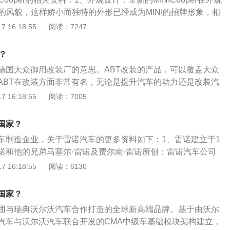
族的风貌，这样娇小而独特的外形已经成为MINI的招牌形象，相
款，厂方也会保留其超过90%的外观特征的。MINICooper的
 16:18:55
阅读：7247
，既可以选择车身与车顶同色，又可以选择车身与车顶不同的
：MINICooper采用前置发动机前轮驱动，四缸16气门的发动
？
MINICooper装备的是四轮独立跑车化悬架系统，以及后轴多连杆
是德国大众御用改装厂的意思。ABT改装的产品，可以覆盖大众
极为优越的道路操控性。
ABT在改装方面非常有名，无论是提升汽车的动力还是改装汽
外各种改装产品，以及琳琅满目的竞技用品，只要是车主想要
 16:18:55
阅读：7005
可以全部满足。以下是关于ABT改装产品的简要介绍：1、汽车
T喜欢采用具有赛车科技感的铝合金和碳纤维材质来改装汽车的
国家？
车的质感和精致度都有所提升，在业界方面也是处于领先的地
车制造企业，关于雷诺汽车的更多资料如下：1、雷诺建立于1
的改装：ABT开始在引擎排气量与基本结构不变的情况下，改
雷诺和他的兄弟马塞尔·雷诺及费尔南·雷诺所创：雷诺汽车公司
成，这样不仅可以改变发动机的动力，同时还可以降低发动机
雷诺的姓氏命名,图形商标是四个菱形拼成的图案，象征雷诺三
 16:18:55
阅读：6130
松松可以提升汽车的动力。3、底盘悬挂的改装：是ABT极为
为一体，表示"雷诺"能在无限的(四维)空间中竞争、生存、发
T改装厂调校出来的悬挂非常具有运动气息，汽车改装悬挂之
生产的车辆种类有赛车、小型车、中型车、休旅车、大型车(包
车辆的操控性，同时还能兼顾一定的舒适性。
国家？
巴士)等：雷诺第一次进入美国市场销售是1950年代及1960
团与瑞典沃尔沃汽车合作打造的全球新高端品牌。基于由沃尔
在美国市场确定的品牌发音方式是“Ren-ALT”。
汽车与沃尔沃汽车联合开发的CMA中级车基础模块架构建立，