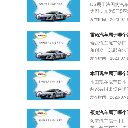
DS属于法国的汽车
为例，其为5门5座S
米，轴距为2740毫
发布时间：2023-07-17
H里沃利版搭载了1
牛米，配置了8挡
雷诺汽车属于哪个
雷诺汽车属于法国
弟创立，总部在法
赛车、小型车、中
发布时间：2023-07-17
车，该车长宽高分别是
面，雷诺风朗搭载的
本田现在属于哪个
和140马力，与之匹
本田现在属于日本
两家共同出资合资的
车型，其长宽高分别为
发布时间：2023-07-17
面，该车配备了sr
及带预紧器和负载
领克汽车属于哪个
机，一款是2.0升
领克汽车属于中国
车。领克有01、0