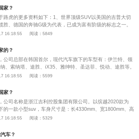
上市。2014年6月，观致3五门版正式上市。2014年12月，观
国家？
上市。2016年3月，第四款车型观致5SUV正式上市。2016年1
于路虎的更多资料如下：1、世界顶级SUV以美国的吉普大切
3GT正式上市。2017年4月，观致ModelK-EV超级电动概念
揽胜、德国的奔驰G级为代表，已成为富有阶级的标志之一。
8月，首款“国六”排放标准产品观致5S开启预售。
r)的名字源自于北欧一个骁勇善战的海上民族，是一个历史悠久的
 16:18:55
阅读：5849
款路虎采用了单体壳式车厢，以结合钢制底盘，非承载式的车
式车身的基础上嵌大梁，兼具承载式与非承载式的优点，刚性
家的？
衡。
，公司总部在韩国首尔，现代汽车旗下的车型有：伊兰特、领
瑞纳、索纳塔、途胜、iX35、雅绅特、圣达菲、悦动、途胜等。
其是一款主打年轻市场的城市SUV，采用前轮驱动的方式。途
 16:18:55
阅读：5599
动感，线条简洁有力，具有典型的城市SUV特色；在车身尺寸
4545mm、1850mm、1670mm，轴距为2670mm。
国家？
，公司名称是浙江吉利控股集团有限公司。以缤越2020款为
的一款小型suv，车身尺寸是：长4330mm、宽1800mm、高
2600mm，油箱容积为45l，整备质量是1310kg。缤越2020款
 16:18:55
阅读：5329
涡轮增压发动机，最大马力是141ps，最大功率是104kw，与其
变速箱，其悬架系统采用了麦弗逊式独立前悬架和扭力梁式非
的汽车？