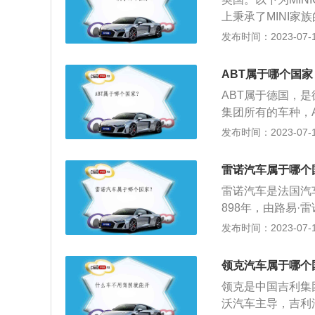
上秉承了MINI家
信不管怎样升级、改
发布时间：2023-07-17
色彩搭配非常丰富
颜色；2、配置方面
ABT属于哪个国家
机排量为1.6L，
ABT属于德国，
悬架系统，提供了
集团所有的车种，
车的外观，车辆内
发布时间：2023-07-17
更改，ABT几乎
的内饰改装：AB
雷诺汽车属于哪个
内饰，改装之后汽
雷诺汽车是法国汽
位。2、动力方面
898年，由路易·
变发动机的动力总
以创始人路易斯·
发布时间：2023-07-17
改装的成本，轻轻
兄弟与汽车工业融
重视的环节，AB
展。2、雷诺主要
后，能够有效提升
领克汽车属于哪个
含卡车和工程用车及
领克是中国吉利集
年代之间，雷诺汽车
沃汽车主导，吉利