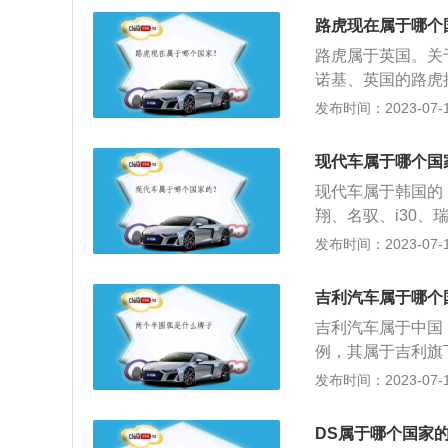
月，观致3轿车正式
路虎现在属于哪个
致3都市SUV正式
路虎属于英国。关
1月，第五款车型观致
诺基、英国的路虎
车亮相。2019年
2、路虎(Rove
发布时间：2023-07-17
英国品牌。3、现
架结构在传统承载
现代车属于哪个国
与车重之间取得平
现代车属于韩国的
翔、名驭、i30、
以现代途胜为例，
发布时间：2023-07-17
胜的整体造型时尚
方面，其长宽高分别为
吉利汽车属于哪个
吉利汽车属于中国
例，其属于吉利旗下
1609mm，轴距为
发布时间：2023-07-17
搭载的是1.4l4缸
匹配的是6挡手动
DS属于哪个国家
独立后悬架。