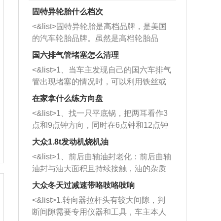
固特异轮胎什么档次
<&list>固特异轮胎是高档品牌，是美国
的汽车轮胎品牌。虽然是高档轮胎品
牌，但是中高低端的轮胎都有生产，这
国六排气管堵塞怎么清理
也是为了更好的开拓市场。
<&list>1、当车主发现自己的国六车排气
管出现堵塞的情况时，可以利用铁丝或
者是细棍，直接将杂物给取出来，如果
在家拿什么练方向盘
堵塞情况比较严重，也可以采取应急措
<&list>1、找一只平底锅，把两耳看作3
施。 <&list>2、直接利用木棍将所有的
点和9点钟方向，同时在6点钟和12点钟
杂物推到排气管里面的位置处，然后将
方向做一个标记。 <&list>2、双手握住
三元催化器拆解开，就可以将堵塞的东
大众1.8t发动机烧机油
平底锅两耳，然后往左打半圈、一圈、
西取出来。但如果是因为积碳过多引起
<&list>1、前后曲轴油封老化：前后曲轴
一圈半的练习，往右同样也要打相同的
的堵塞，就需要将三元催化器泡在草酸
油封与油大面积且持续接触，油的杂质
圈数。 <&list>3、最后强调要反复练
中进行清洗。 <&list>3、也可以利用清
和发动机内持续温度变化使其密封效果
习，这样就可以形成肌肉记忆，在真实
大众冬天过减速带咯吱咯吱响
洗剂对堵塞的情况得到解决，将清洗剂
逐渐减弱，导致渗油或漏油。<&list>2、
驾驶车辆时，不需要记忆也能打好方
放在燃油箱中，与燃油混合后，车辆启
<&list>1.转向器拉杆头有较大间隙，判
活塞间隙过大：积碳会使活塞环与缸体
向。
动时，就可以和汽油一起进入到燃烧
断间隙需要专用仪器和工具，车主本人
的间隙扩大，导致机油流入燃烧室中，