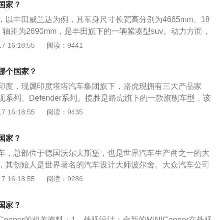
国家？
以丰田威兰达为例，其车身尺寸长宽高分别为4665mm、18
mm，轴距为2690mm，是丰田旗下的一辆紧凑型suv。动力方面，
0升自然吸气发动机和2.5升自然吸气发动机。威兰达的2.0升自
 16:18:55
阅读：9441
71马力和209牛米的最大扭矩，最大扭矩转速为每分钟4400
功率转速为每分钟6600转，与之匹配的是cvt变速器。
哪个国家？
印度，现属印度塔塔汽车集团旗下，路虎现拥有三大产品家
系列、Defender系列。揽胜是路虎旗下的一款旗舰车型，该
99mm、2073mm、1835mm，轴距为2922mm，驱动方式为
 16:18:55
阅读：9435
面，这款车一共搭载了三款发动机，分别是低功率版3.0升双增
3.0升双增压发动机和5.0升v8机械增压发动机，与这三款发
国家？
t变速箱。
车，总部位于德国沃尔夫斯堡，也是世界汽车生产商之一的大
，其创始人是世界著名的汽车设计大师波尔舍。大众汽车公司
要地位，是一个在全世界许多国家都有汽车活动的跨国汽车集
 16:18:55
阅读：9286
集团公司旗下拥有众多知名汽车品牌，其名单如下：大众、奥
捷、兰博基尼、西亚特、布加迪、宾利、斯堪尼亚、MAN、杜
个国家？
Cooper的相关资料：1、外观设计：全新的MINICooper在外观