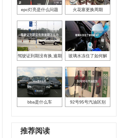
epc灯亮是什么问题
火花塞更换周期
驾驶证到期没有换,逾期
玻璃水冻住了如何解
怎么办??
决？
bba是什么车
92号95号汽油区别
推荐阅读