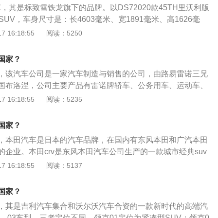
，其是标致雪铁龙旗下的品牌。以DS72020款45TH里沃利版
UV，车身尺寸是：长4603毫米、宽1891毫米、高1626毫
米，油箱容积为60升，行李箱容积为550升。DS72020款45T
 16:18:55
阅读：5250
.6T215马力L4发动机，最大功率为158千瓦，最大扭矩为250
手自一体变速箱。
国家？
，该汽车公司是一家汽车制造与销售的公司，由路易雷诺三兄
国布洛涅，公司主要产品有雷诺牌轿车、公务用车、运动车、
型车、休旅车、大型车等。以雷诺风朗为例，其是一款紧凑型
 16:18:55
阅读：5235
4620mm、1810mm、1480mm，轴距是2702mm。动力方
是1.6升和2.0升四缸汽油发动机，最大功率分别达到110马力
国家？
配的是XTRONICCVT变速器。
，本田汽车是日本的汽车品牌，在国内有东风本田和广汽本田
企业。本田crv是东风本田汽车公司生产的一款城市经典suv
4550mm、1820mm、1685mm，轴距为2620mm。配置方
 16:18:55
阅读：5137
s双安全气囊、车门横梁、前后3点式elr安全带、安全带提示器
限制器的座椅安全系统等。动力方面，该车搭载了两款发动
国家？
自然吸气发动机，另一款是1.5升涡轮增压发动机。
，其是吉利汽车集合和沃尔沃汽车合资的一款新时代的高端汽
2、03车型，三者定位不同，领克01定位为紧凑型SUV；领克0