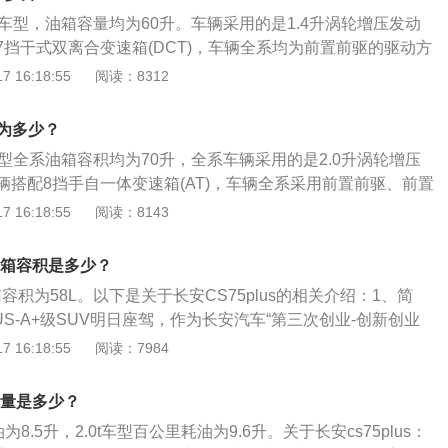
容积，而从安全界度到油箱口还有一定的空间，这个空间是为
车型，油箱容量均为60升。车辆采用的是1.4升涡轮增压发动
品在温度变高的情况下膨胀，而不至于溢出油箱的安全空间。
7挡干式双离合变速箱(DCT)，车辆全系均为前置前驱的驱动方
把油加到油箱口，就会产生实际加油量比标定油箱容积大的情
GL6-2021款油箱容积45升，瑞风M5-2021款油箱容积70
 16:18:55
阅读：8312
解油箱的剩余油量，可以观察油表盘右侧的汽油表，上面标注
款油箱容积65升。实际加油过程中，油的量可能会超出标定的容
近E的时就表示快没油了，接近F的时候表示油量充足。
厂家所标定的油箱容积是从油箱底到安全界度的容积，而从安
积为多少？
有一定的空间，这个空间是为了保证油箱内的油品在温度变高
1款车型全系油箱容积均为70升，全系车辆采用的是2.0升涡轮增压
不至于溢出油箱的安全空间。如果在加油过程中把油加到油箱
辆搭配8挡手自一体变速箱(AT)，车辆全系采用前置前驱、前置
加油量比标定油箱容积大的情况。车主如果想了解油箱的剩余
同级别车中，逍客2022款油箱容积57升，唐2021款油箱容
 16:18:55
阅读：8143
表盘右侧的汽油表，上面标注着E、F，指针靠近E的时就表示
油过程中，油的量可能会超出标定的容积，这是由于汽车厂家所
的时候表示油量充足。
从油箱底到安全界度的容积，而从安全界度到油箱口还有一定
的油箱容积是多少？
是为了保证油箱内的油品在温度变高的情况下膨胀，而不至于
油箱容积为58L。以下是关于长安CS75plus的相关介绍：1、简
间。如果在加油过程中把油加到油箱口，就会产生实际加油量
LUS-A+级SUV明日座驾，作为长安汽车“第三次创业-创新创业
的情况。车主如果想了解油箱的剩余油量，可以观察油表盘右
重磅车型，CS75PLUS以“用户思维”为导向，基于对未来出行
 16:18:55
阅读：7984
标注着E、F，指针靠近E的时就表示快没油了，接近F的时候
深度洞察，凭借预见力、长安汽车1700万用户的良好口碑以及
价值区间具备了明日智能、明日动力、明日安全三重明日价
耗油量是多少？
用户未来需求”的明日座驾，为具有未来视野、新思维的年轻消
为8.5升，2.0t车型百公里耗油为9.6升。关于长安cs75plus：
未来价值的全新选择。2、设计亮点：优越安全气囊技术，全