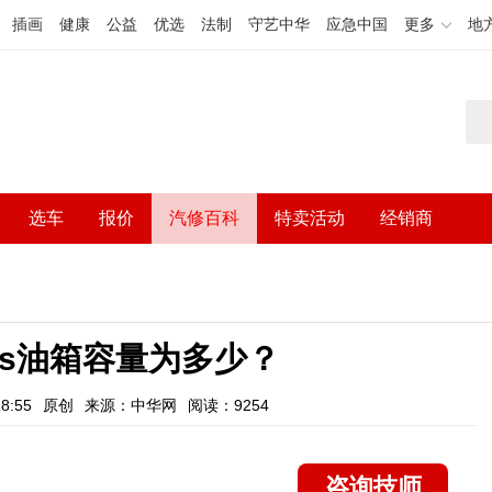
插画
健康
公益
优选
法制
守艺中华
应急中国
更多
地
选车
报价
汽修百科
特卖活动
经销商
lus油箱容量为多少？
8:55
原创
来源：中华网
阅读：9254
咨询技师