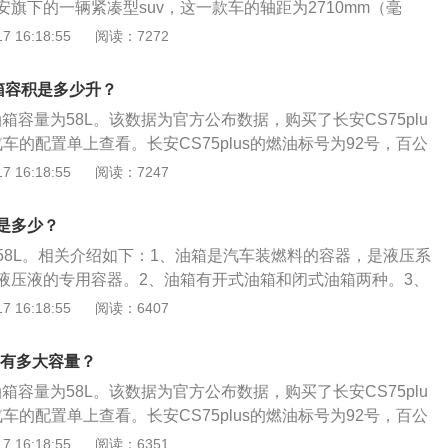
是长安旗下的一辆紧凑型suv，这一款车的轴距为2710mm（毫
侧气帘尺寸，并采用100%车窗覆盖与防翻滚设计；0.03秒内
4670mm（毫米），1855mm（毫米），1700mm（毫
 16:18:55
阅读：7272
响应，及时保护；6安全气囊，筑就全方位安全屏障；采用博
1.5升涡轮增压发动机：具有178马力和265牛米的最大扭矩，
囊控制器，搭载4气囊传感器，大幅提升安全系数。
率转速为5500转每分钟，最大扭矩转速为1450到4500转每
油箱容积是多少升？
配备了缸内直喷技术，而且使用的是铝合金缸盖缸体。与这款
的油箱容量为58L。该数据为官方公布数据，购买了长安CS75plu
手动变速器或6at变速器。（2）2.0升涡轮增压发动机：具有2
车的配置单上查看。长安CS75plus的燃油标号为92号，百公
米的最大扭矩，这款发动机的最大功率转速为5500转每分钟，最
1L，加满一箱油可以跑的里程为716到892km。日常行驶过程中，
 16:18:55
阅读：7247
0到3500转每分钟。这款发动机配备了缸内直喷技术，而且使用
的剩余油量。一般都是通过车内的燃油表进行读数的观察，如
铸铁缸体。与这款发动机匹配的是8at变速器。
油量的数值会真实的反应到油表上。仪表的燃油表一般有5到6
是多少？
剩2格的时候就要加油，以免开到半路没油的情况发生。实际
58L。相关介绍如下：1、油箱是汽车装燃料的容器，是液压系
量可能会超出标定的容积，这是由于汽车厂家所标定的油箱容
液压液的专用容器。2、油箱有开式油箱和闭式油箱两种。3、
全界度的容积，而从安全界度到油箱口还有一定的空间，这个
的容积。吸油管及回油管应插入最低液面下，防止吸空和回油
 16:18:55
阅读：6407
箱内的油品在温度变高的情况下膨胀，而不至于溢出油箱的安
油管和回油管间应设置隔板。汽车燃油箱按材料分：铁油箱，
油过程中把油加到油箱口，就会产生实际加油量比标定油箱容
新材料的应用发展，铁质燃油箱的防锈问题成为油箱质量的主
油箱有多大容量？
的油箱容量为58L。该数据为官方公布数据，购买了长安CS75plu
车的配置单上查看。长安CS75plus的燃油标号为92号，百公
1L，加满一箱油可以跑的里程为716到892km。日常行驶过程中，
 16:18:55
阅读：6351