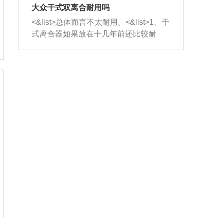
室，最后形成废气排出，就可以让三元
无法制作，需要将车辆送到修理厂或4s
造成烧机油。<&list>3、机油粘度。使用
大众干式双离合耐用吗
催化器得到清洗，排气管堵塞的情况就
店；<&list>2.车辆半轴套管防尘罩破
机油粘度过小的话，同样会有烧机油现
<&list>总体而言不太耐用。<&list>1、干
能够得到解决。
裂，破裂后会出现漏油现象，使半轴磨
象，机油粘度过小具有很好的流动性，
式离合器如果放在十几年前还比较耐
损严重，磨损的半轴容易损坏，产生异
容易窜入到气缸内，参与燃烧。<&list>
用，但是由于现在的汽车发动机动力输
响；<&list>3.稳定器的转向胶套和球头
4、机油量。机油量过多，机油压力过
出越来越高，使得干式离合器散热不足
老化，一般是使用时间过长造成的。解
大，会将部分机油压入气缸内，也会出
的缺陷也逐渐暴露出来。<&list>2、由于
决方法是更换新的质量好的转向橡胶套
现烧机油。<&list>5、机油滤清器堵塞：
干式双离合的工作环境暴露在空气中，
和球头。
会导致进气不畅，使进气压力下降，形
而离合器的散热也是通离合器罩上面的
成负压，使机油在负压的情况下吸入燃
几个小孔来进行散热。但是在行驶过程
烧室引起烧机油。<&list>6、正时齿轮或
中变速箱需要换挡，就不得不使得离合
链条磨损：正时齿轮或链条的磨损会引
器频繁工作。<&list>3、长时间的低速行
起气阀和曲轴的正时不同步。由于轮齿
驶以及过于频繁的启停，导致离合器的
或链条磨损产生的过量侧隙，使得发动
温度不断升高，而低速行驶时空气流动
机的调节无法实现：前一圈的正时和下
效率不高，无法将离合器中的热量有效
一圈可能就不一样。当气阀和活塞的运
的带走，导致离合器内部的温度不断升
动不同步时，会造成过大的机油消耗。
高，加速离合器的磨损。
解决方法：更换正时齿轮或链条。<&list
>7、内垫圈、进风口破裂：新的发动机
设计中，经常采用各种由金属和其他材