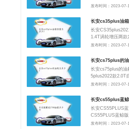
以满足大部分旅行
发布时间：2023-07-17
汽车出厂说明书上
过程中的实际油耗水
虑，油箱在设计时
耗水平为6.5-7.
长安cs35plus
表现优异。超过8
长安CS35plus
环境和车主个人驾
1.4T涡轮增压两款
如何设置汽车油箱
机搭配的是7速湿式
发布时间：2023-07-17
的油箱大，油耗低
2.8升，捷途X70
际加油过程中，油
长安cs75plus
容积是从油箱底到
长安cs75plus的油
个空间是为了保证
5plus2022款2
安全空间。如果在
华型、1.5T自动精
发布时间：2023-07-17
容积大的情况。车
100km。同级别车型
表，上面标注着E
合油耗9L/100km，
充足。
长安cs55plus
C综合油耗6.8-7.
长安CS55PLU
高低与五大因素直
CS55PLUS蓝
度。具体如下：驾
的燃油标号为92号
发布时间：2023-07-17
油门，耗油增加。
1018km。日