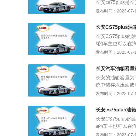
长安cs75plus
方位安全保护：超大
米），长宽高分别是
发布时间：2023-07-17
极速展开，毫秒级
米）。动力：（1）
世最新一代安全气
这款发动机的最大功
长安CS75plus
分钟。这款发动机
长安CS75plus
发动机匹配的是6速
s的车主也可以在汽
33马力和360牛
里油耗为6.5-8.
发布时间：2023-07-17
大扭矩转速为175
需要随时注意油箱
的是铝合金缸盖和
果没有其他问题，
长安汽车油箱容量
格，一般燃油表还
长安的油箱容量为
加油过程中，油的
统中储存液压油或
积是从油箱底到安
油箱必须有足够大
发布时间：2023-07-17
空间是为了保证油
飞溅产生气泡。吸
全空间。如果在加
铝合金油箱。随着
积大的情况。
长安cs75plus
要问题。
长安CS75plus
s的车主也可以在汽
里油耗为6.5-8.
发布时间：2023-07-17