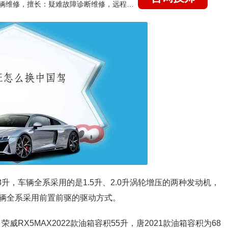
国家认证的汽车维修技师，15年德美日等各系车辆维修，擅长：疑难故障诊断维修，远程维修技术指导
为58升，车辆全系采用的是1.5升、2.0升涡轮增压的两种发动机，
，车辆全系采用前置前驱的驱动方式。
威RX5MAX2022款油箱容积55升，唐2021款油箱容积为68