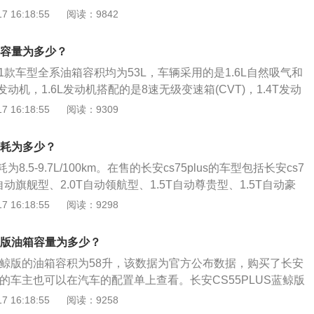
需求。当然，由于驾驶环境和车主个人驾驶习惯的影响，驾驶
 16:18:55
阅读：9842
标注的油箱容量，从汽车安全角度和燃油热胀冷缩的特性来考
平会发生变化。1、cs75的油箱容量为58L，而cs75的综合油
都会留下一定的空间。
4l/100km，即一箱油cs75可以行驶800公里以上，在同级别车型中
油箱容量为多少？
00公里的续航能力可以满足大部分旅行需求。当然，由于驾驶
2021款车型全系油箱容积均为53L，车辆采用的是1.6L自然吸气和
驶习惯的影响，驾驶过程中的实际油耗水平会发生变化。2、
发动机，1.6L发动机搭配的是8速无级变速箱(CVT)，1.4T发动
的容量，一般限制为汽车加油后能行驶500公里左右。油耗高
双离合变速箱(DCT)。同级别车中，柯米克2022款油箱容积5
 16:18:55
阅读：9309
的油箱小。
2021款油箱容积55升，长安欧尚X52022款油箱容积为53升。实
的量可能会超出标定的容积，这是由于汽车厂家所标定的油箱
的油耗为多少？
安全界度的容积，而从安全界度到油箱口还有一定的空间，这
耗为8.5-9.7L/100km。在售的长安cs75plus的车型包括长安cs7
油箱内的油品在温度变高的情况下膨胀，而不至于溢出油箱的
.0T自动旗舰型、2.0T自动领航型、1.5T自动尊贵型、1.5T自动豪
加油过程中把油加到油箱口，就会产生实际加油量比标定油箱
英型5款。官方NEDC综合油耗比真实油耗低一点，为6.5-8.1L/
 16:18:55
阅读：9298
主如果想了解油箱的剩余油量，可以观察油表盘右侧的汽油
中，哈弗大狗NEDC综合油耗6.9-8.0L/100km，唐NEDC综
、F，指针靠近E的时就表示快没油了，接近F的时候表示油量
荣威RX5-MAX-NEDC综合油耗6.8-8.9L/100km，星越L-NED
蓝鲸版油箱容量为多少？
8L/100km，拿铁DHT-NEDC综合油耗4.9L/100km。汽车油耗的
S蓝鲸版的油箱容积为58升，该数据为官方公布数据，购买了长安
接相关，即驾驶习惯、汽车本身、道路状态、自然风、环境温
鲸版的车主也可以在汽车的配置单上查看。长安CS55PLUS蓝鲸版
驶习惯：驾驶粗暴，比如急加油、经常超车、遇红灯不提前松
，百公里油耗为5.7到6.2L，加满一箱油可以跑的里程为935到
 16:18:55
阅读：9258
汽车本身：排量大的车比排量小的车油耗大，因为排量大功率
常行驶过程中，需要随时注意油箱的剩余油量。一般都是通过车内