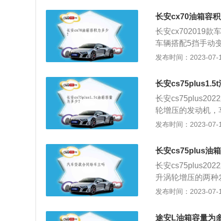
一般就大，需要更
的燃油表进行读数
要更大的驱动扭矩
长安cx70油箱容
上。仪表的燃油表
行驶，阻力大，耗
长安cx70201
到半路没油的情况
耗增加。环境温度
车辆搭配5挡手动
由于汽车厂家所标
喷入更多的汽油才
越2021款油箱容积
发布时间：2023-07-17
油箱口还有一定的
转速来热车，这也
款油箱容积为55
膨胀，而不至于溢
汽车厂家所标定的
产生实际加油量比
长安cs75plus1
口还有一定的空间
长安cs75plus
胀，而不至于溢出
轮增压的发动机，
生实际加油量比标
的驱动方式。同级别
发布时间：2023-07-17
观察油表盘右侧的
款油箱容积55升，
接近F的时候表示
出标定的容积，这
长安cs75plus
积，而从安全界度
长安cs75plus
在温度变高的情况
升涡轮增压的两种发
油加到油箱口，就
全系采用前置前驱
发布时间：2023-07-17
油箱的剩余油量，
威RX5MAX202
的时就表示快没油
中，油的量可能会
途安L油箱容量为