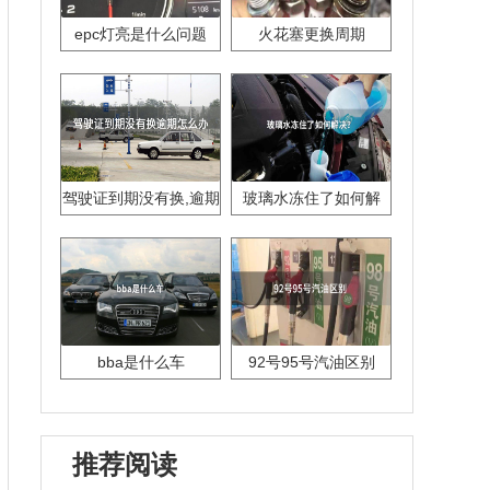
epc灯亮是什么问题
火花塞更换周期
驾驶证到期没有换,逾期
玻璃水冻住了如何解
怎么办??
决？
bba是什么车
92号95号汽油区别
推荐阅读