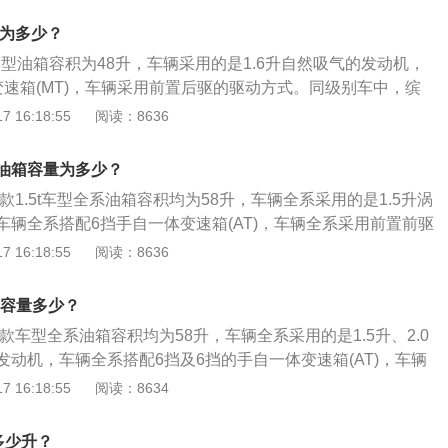
多的汽油燃烧做功。汽车自重大的车油耗会高，因为自重大需
的观察，如果没有其他问题，油量的数值会真实的反应到油表
。道路状态：土路、泥泞路、松软路面、山路等，在这些路面
积为多少？
一般有5到6格，一般燃油表还剩2格的时候就要加油，以免开
油增加。自然风：迎风行驶、大风天行驶，汽车阻力增大，油
9款车型油箱容积为48升，车辆采用的是1.6升自然吸气的发动机，
发生。实际加油过程中，油的量可能会超出标定的容积，这是
低，发动机缸体温度低，冷起动时喷入的汽油不易雾化，需要
变速箱(MT)，车辆采用前置后驱的驱动方式。同级别车中，缤
定的油箱容积是从油箱底到安全界度的容积，而从安全界度到
能燃烧，油耗增大。同时，气温低，发动机电脑会控制用更高
45升，宋2021款经典版油箱容积63升，哈弗M62021款PLUS
 16:18:55
阅读：8636
空间，这个空间是为了保证油箱内的油品在温度变高的情况下
会增大油耗。
升。实际加油过程中，油的量可能会超出标定的容积，这是由于
出油箱的安全空间。如果在加油过程中把油加到油箱口，就会
油箱容积是从油箱底到安全界度的容积，而从安全界度到油箱
标定油箱容积大的情况。
.5t油箱容量为多少？
，这个空间是为了保证油箱内的油品在温度变高的情况下膨
2022款1.5t车型全系油箱容积均为58升，车辆全系采用的是1.5升涡
油箱的安全空间。如果在加油过程中把油加到油箱口，就会产
车辆全系搭配6挡手自一体变速箱(AT)，车辆全系采用前置前驱
定油箱容积大的情况。车主如果想了解油箱的剩余油量，可以
车中，哈弗大狗2021款油箱容积61升，荣威RX5MAX2022
 16:18:55
阅读：8636
汽油表，上面标注着E、F，指针靠近E的时就表示快没油了，
唐2021款油箱容积为68升。实际加油过程中，油的量可能会超
油量充足。
是由于汽车厂家所标定的油箱容积是从油箱底到安全界度的容
油箱容量多少？
到油箱口还有一定的空间，这个空间是为了保证油箱内的油品
2022款车型全系油箱容积均为58升，车辆全系采用的是1.5升、2.0
下膨胀，而不至于溢出油箱的安全空间。如果在加油过程中把
动机，车辆全系搭配6挡及6挡的手自一体变速箱(AT)，车辆
会产生实际加油量比标定油箱容积大的情况。车主如果想了解
的驱动方式。同级别车中，哈弗大狗2021款油箱容积61升，荣
 16:18:55
阅读：8634
可以观察油表盘右侧的汽油表，上面标注着E、F，指针靠近E
2款油箱容积55升，唐2021款油箱容积为68升。实际加油过程
了，接近F的时候表示油量充足。
超出标定的容积，这是由于汽车厂家所标定的油箱容积是从油
多少升？