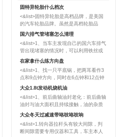
固特异轮胎什么档次
<&list>固特异轮胎是高档品牌，是美国
的汽车轮胎品牌。虽然是高档轮胎品
牌，但是中高低端的轮胎都有生产，这
国六排气管堵塞怎么清理
也是为了更好的开拓市场。
<&list>1、当车主发现自己的国六车排气
管出现堵塞的情况时，可以利用铁丝或
者是细棍，直接将杂物给取出来，如果
在家拿什么练方向盘
堵塞情况比较严重，也可以采取应急措
<&list>1、找一只平底锅，把两耳看作3
施。 <&list>2、直接利用木棍将所有的
点和9点钟方向，同时在6点钟和12点钟
杂物推到排气管里面的位置处，然后将
方向做一个标记。 <&list>2、双手握住
三元催化器拆解开，就可以将堵塞的东
大众1.8t发动机烧机油
平底锅两耳，然后往左打半圈、一圈、
西取出来。但如果是因为积碳过多引起
<&list>1、前后曲轴油封老化：前后曲轴
一圈半的练习，往右同样也要打相同的
的堵塞，就需要将三元催化器泡在草酸
油封与油大面积且持续接触，油的杂质
圈数。 <&list>3、最后强调要反复练
中进行清洗。 <&list>3、也可以利用清
和发动机内持续温度变化使其密封效果
习，这样就可以形成肌肉记忆，在真实
大众冬天过减速带咯吱咯吱响
洗剂对堵塞的情况得到解决，将清洗剂
逐渐减弱，导致渗油或漏油。<&list>2、
驾驶车辆时，不需要记忆也能打好方
放在燃油箱中，与燃油混合后，车辆启
<&list>1.转向器拉杆头有较大间隙，判
活塞间隙过大：积碳会使活塞环与缸体
向。
动时，就可以和汽油一起进入到燃烧
断间隙需要专用仪器和工具，车主本人
的间隙扩大，导致机油流入燃烧室中，