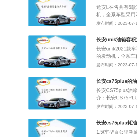
箱底到安全界度的
途安L在售共有6款
了保证油箱内的油
机，全系车型采用
如果在加油过程中
式。同级别车中，别克
发布时间：2023-07-17
况。车主如果想了
升，艾菲2020
着E、F，指针靠
积，这是由于汽车
长安unik油箱容
全界度到油箱口还
长安unik202
的情况下膨胀，而
的发动机，全系车
口，就会产生实际
四驱两种驱动方式。
发布时间：2023-07-17
油量，可以观察油
积68升。实际加
快没油了，接近F
标定的油箱容积是
长安cs75plus
的空间，这个空间
长安CS75plus
溢出油箱的安全空
介：长安CS75P
比标定油箱容积大
计划”战略下又一款
发布时间：2023-07-17
侧的汽油表，上面
生活与用车趋势的
表示油量充足。
核心技术，在主流
长安cs75plus
值，是一款“满足
1.5t车型百公里耗油
费人群带来了极具