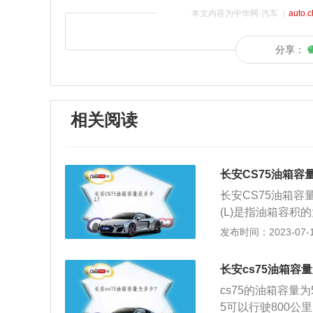
本文内容为中华网·汽车（
auto.
分享：
相关阅读
长安CS75油箱容
长安CS75油箱容
(L)是指油箱容
程。长安CS75的
发布时间：2023-07-17
辆在道路上按一定
耗是厂家在客观环
长安cs75油箱容
再指定速度行驶，
cs75的油箱容量为5
容积的大小衡量一
5可以行驶800公
发动机完全相同的