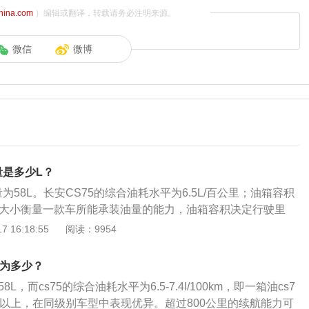
china.com
）编辑或翻译，转载请务必注明来源。
微信
微博
量是多少L？
量为58L。长安CS75的综合油耗水平为6.5L/百公里；油箱容积
积的大小衡量一款车所能承装油量的能力，油箱容积决定行驶里
综合油耗水平为6.5L/百公里。百公里油耗：百公里油耗是指车
 16:18:55
阅读：9954
速度行驶一百公里的油耗，是车辆的一个理论指标。百公里油
境中，用安装在车辆底盘的测功机测得的值转换为速度参数，
量为多少？
计算出车型的理论实验百公里油耗数据。油箱容积(L)是指油箱
8L，而cs75的综合油耗水平为6.5-7.4l/100km，即一箱油cs7
款车所能承装油量的能力，油箱容积决定行驶里程，对于两辆
里以上，在同级别车型中表现优异。超过800公里的续航能力可
汽车来说，油箱越大跑得越远。汽车燃油箱标注的额定容量是