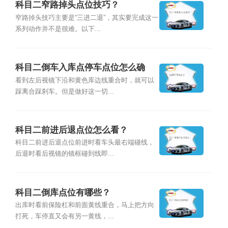
科目二窄路掉头点位技巧？
窄路掉头技巧主要是“三进二退”，其实要完成这一
系列动作并不是很难。以下...
科目二倒车入库点停车点位怎么确
定？
看到左后视镜下沿和黄色库边线重合时，就可以
踩离合踩刹车。但是做好这一切...
科目二前进后退点位怎么看？
科目二前进后退点位前进时看车头最右端碰线，
后退时看后视镜的镜框碰到线即...
科目二倒库点位有哪些？
出库时看前保险杠和前面黄线重合，马上把方向
打死，车停直又会有另一黄线，...