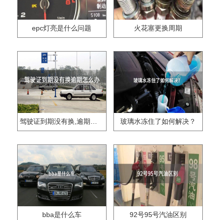
epc灯亮是什么问题
火花塞更换周期
驾驶证到期没有换,逾期怎么办??
玻璃水冻住了如何解决？
bba是什么车
92号95号汽油区别