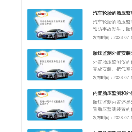
监测所花费时间较
都将造成很大的伤
压监测的安装较为
挂系统的磨损。
汽车轮胎的胎压监
于外置式受环境、
汽车轮胎的胎压监
面：在防盗性上，
预防事故发生，胎
以更为安全。外置
时报警，提醒驾驶
发布时间：2023-07-17
样，同牌子的外置
命，可以随时让轮
行实时自动监测，
毁，延长轮胎使用
压监测方式有以下
胎压监测外置安装
胎与地面的接触面
一个轮胎里的压力
外置胎压监测仪的
点亮，表明一个或
轮胎内部发送到中
完成安装。把气嘴
将轮胎充气到正确
压太低或漏气时，
传感器，用螺母板
发布时间：2023-07-17
统与传感器匹配，
车辆的重量会使该
测的其他作用如下
之间的转速差别，
轮胎都保持在规定
内置胎压监测和外
算轮胎滚动半径来
用寿命。2、行车
两个系统的优点，
胎压监测内置还是
面积，从而增大摩
间接系统。与全部
置胎压监测装置的
3、减少悬架磨损
系统不能检测出多
有气嘴，露到外面
发布时间：2023-07-17
车一样。长时间停
统那样提供所有4
劳永逸（使用5年
过足时，会导致轮
胎压监测装置的优