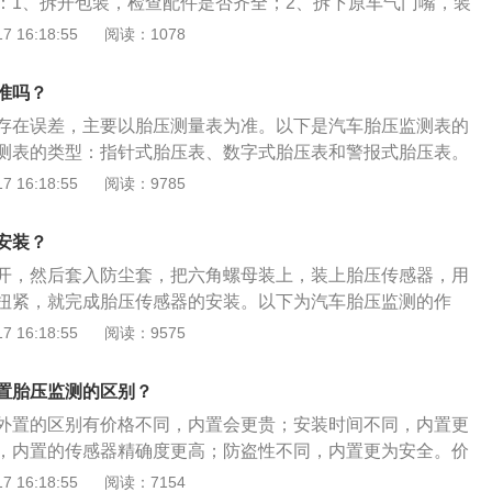
：1、拆开包装，检查配件是否齐全；2、拆下原车气门嘴，装
个传感器上分别标有“右前轮”“左后轮”等提示，要按顺序安
 16:18:55
阅读：1078
示错乱）；3、用手把传感器外壳向轮毂上按平，让外壳与轮
佳平行，以内六角小扳手锁紧传感器，感觉锁紧后，再加半周
准吗？
和轮毂装好，重新充气；5、上平衡机做动平衡、测试（避免在
存在误差，主要以胎压测量表为准。以下是汽车胎压监测表的
轮抖动、方向盘震动、轮胎加速磨损的现象），开启监测器
测表的类型：指针式胎压表、数字式胎压表和警报式胎压表。
测器，汽车要行驶一段距离，显示屏才显示数据）。汽车内置
方法：长按显示屏上的设定按钮约3秒钟，听到滴的一声后，
 16:18:55
阅读：9785
比较复杂的，建议去维修店叫师傅安装。二、外部胎压监测安
示器靠近传感器，显示器会自动接收到传感器的ID，显示器看
装工具，包括六角螺母、防尘套、防尘垫片、开盖板手与螺母
OK键确定。按SET进入其他轮胎，依次靠近其他传感器，逐个进
感器内有纽扣电池，正常情况下可以使用2到3年；3、把胎压传
安装？
下，然后用螺母板手把外壳扭开，就可以看到位于传感器内部
开，然后套入防尘套，把六角螺母装上，装上胎压传感器，用
把气嘴的防尘盖扭开，然后套入防尘套，把六角螺母装上，装
扭紧，就完成胎压传感器的安装。以下为汽车胎压监测的作
螺母板手把传感器扭紧，这样就完成其中一个胎压传感器的安
寿命：有了胎压监测系统，就可以随时让轮胎都保持在规定的
 16:18:55
阅读：9575
其他的即可。外部轮胎压力监测只需要将传感器更换到轮胎的
工作，从而减少车胎的损毁，延长轮胎使用寿命。行车更经
单，可以DIY操作。
压过低时，就会增大轮胎与地面的接触面积，从而增大摩擦阻
置胎压监测的区别？
于标准气压值30%，油耗将上升10%。减少悬架磨损：左右轮
外置的区别有价格不同，内置会更贵；安装时间不同，内置更
的情况，就好比在不平整的地上停车一样。长时间停车会影响
，内置的传感器精确度更高；防盗性不同，内置更为安全。价
一致的磨损。同时，汽车轮胎气压过足时，会导致轮胎本身减
监测相对外置胎压监测较贵。安装时间方面：安装内置式胎压
 16:18:55
阅读：7154
增加车辆减震系统的负担，长期使用对发动机底盘及悬挂系统