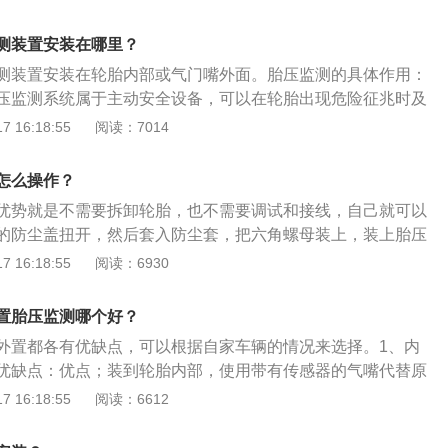
多，需要专业人士拆卸轮胎，一般自己无法安装。而外置式胎
害;而如果轮胎气压不均匀，还容易造成刹车跑偏，从而增加悬
简单，车主可以自己动手操作。精确度方面：在精确度上，由
测装置安装在哪里？
外力等因素的影响，它的精准度比内置式的稍低。防盗性方
测装置安装在轮胎内部或气门嘴外面。胎压监测的具体作用：
内置式更为安全，因为安装在轮胎内，被盗取可能性很低，所
压监测系统属于主动安全设备，可以在轮胎出现危险征兆时及
式防盗性较差，因为基本上同一个牌子所使用的拆卸工具一
员采取相应措施，从而避免严重事故的发生；延长轮胎使用寿
 16:18:55
阅读：7014
传感器都可拆下。胎压监测是在汽车行驶过程中对轮胎气压进
胎都保持在规定的压力、温度范围内工作，从而减少车胎的损
并对轮胎漏气和低气压进行报警，以确保行车安全。常用的胎
寿命；使行车更为经济：当轮胎内的气压过低时，就会增大轮
3种：直接式胎压监测：直接式胎压监测装置是利用安装在每
怎么操作？
积，从而增大摩擦阻力。胎压异常警告：如果胎压异常警告灯
传感器来直接测量轮胎的气压，利用无线发射器将压力信息从
优势就是不需要拆卸轮胎，也不需要调试和接线，自己就可以
者多个轮胎充气量明显不足。此时，应尽快停车，检查胎压并
央接收器模块上，然后对各轮胎气压数据进行显示。当轮胎气
的防尘盖扭开，然后套入防尘套，把六角螺母装上，装上胎压
的压力值。更换轮胎或者胎压传感器后，要进行胎压传感器系
系统会自动报警。间接式胎压监测：当某轮胎的气压降低时，
手把传感器扭紧，就完成胎压传感器的安装。关于汽车胎压监
 16:18:55
阅读：6930
否则胎压指示灯会一直亮起。
轮的滚动半径变小，导致其转速比其他车轮快。通过比较轮胎
：1、延长轮胎使用寿命：有了胎压监测系统，就可以随时让
以达到监视胎压的目的。间接式轮胎报警系统实际上是依靠计
的压力、温度范围内工作，从而减少车胎的损毁，延长轮胎使
置胎压监测哪个好？
对气压进行监测。轮胎智能监控系统(TPMS)介绍：它兼有上述
更经济：当轮胎内的气压过低时，就会增大轮胎与地面的接触
在两个互相成对角的轮胎内装备直接传感器，并装备一个4轮
外置都各有优缺点，可以根据自家车辆的情况来选择。1、内
擦阻力，当轮胎气压低于标准气压值30%，油耗将上升10%。
使用直接系统相比，这种复合式系统可以降低成本，克服间接
优缺点：优点；装到轮胎内部，使用带有传感器的气嘴代替原
：左右轮胎胎压轮胎不一致的情况，就好比在不平整的地上停
个轮胎同时出现气压过低的缺陷。但是，它仍然不能像直接系
的部分较小，不会凸出到轮毂外面，安装完成后基本就可以一
 16:18:55
阅读：6612
车会影响汽车左右悬挂的不一致的磨损。同时，汽车轮胎气压
个轮胎内实际压力的实时数据。
以上没有问题）。缺点：安装复杂，还需要做动平衡。2、外置
胎本身减震效果减低，从而增加车辆减震系统的负担，长期使
缺点：优点：安装简便。无需更换气嘴，无需动平衡，甚至不