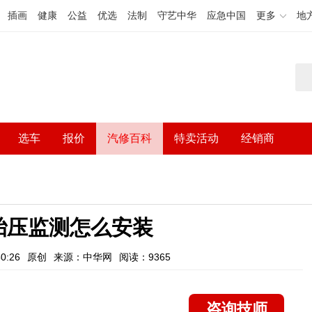
插画
健康
公益
优选
法制
守艺中华
应急中国
更多
地
选车
报价
汽修百科
特卖活动
经销商
胎压监测怎么安装
0:26
原创
来源：中华网
阅读：9365
咨询技师