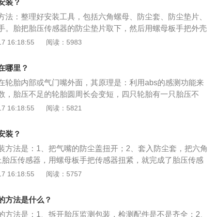
悬挂系统都将造成很大的伤害；而如果轮胎气压不均匀，还容
安装？
需要做的可能仅仅是将传感器拧到气嘴上便可。缺点：不适用
从而增加悬挂系统的磨损。
方法：整理好安装工具，包括六角螺母、防尘套、防尘垫片、
V车型，充放气需要拆下传感器重新安装，外置传感器容易受到
手。胎把胎压传感器的防尘垫片取下，然后用螺母板手把外壳
位于传感器内部的纽扣电池。把气嘴的防尘盖扭开，然后套入
 16:18:55
阅读：5983
母装上，装上胎压传感器，用螺母板手把传感器扭紧。这样就
传感器的安装。胎压报警消除办法：在中控台上有一个轮胎监
在哪里？
发出胎压过低警告后，汽车必须静止约一分钟，不允许移动汽
在轮胎内部或气门嘴外面，其原理是：利用abs的感测功能来
开点火开关，直至按压按钮对轮胎监控指示进行重新标定。在
数，胎压不足的轮胎圆周长会变短，四只轮胎有一只胎压不
置找到轮胎胎压复位即可。如果以上都没有则需要到4s店进行
数便会和其他轮胎不同。胎压检测灯的消除方法是：1、踩下
 16:18:55
阅读：5821
压不足怎么办：如果看不出什么损伤时，可直接充气至正常胎
按下汽车的一键启动键至全车电源接通；2、给车辆的四个轮
统。如果检查轮胎发现轮胎被扎，就需要及时开到轮胎店进行
；3、长按车辆的轮胎压力警示灯消除键即可。轮胎使用的注
即可。如果充完气一段时间后提示胎压不足，但轮胎没有破
安装？
胎花纹磨损会令轮胎丧失抓地力，容易爆胎，使轮胎失去排
毂变形造成的漏气，建议检查轮毂并更换。
装方法是：1、把气嘴的防尘盖扭开；2、套入防尘套，把六角
、定期检测轮胎胎压；3、清除轮胎中的异物防止刺破胎体，导
上胎压传感器，用螺母板手把传感器扭紧，就完成了胎压传感
；4、每行驶1万公里调换一次轮胎位置，使轮胎疲劳度均匀
压监测仪的优势是不需要拆卸轮胎，也不需要调试和接线，自
 16:18:55
阅读：5757
延长轮胎寿命。
。胎压监测系统是一种主动安全设备，主要是监测汽车胎压，
兆时及时报警，提醒驾驶员采取相应措施，从而避免了严重事
的方法是什么？
压监测系统，就可以随时让轮胎都保持在规定的压力、温度范
的方法是：1、拆开胎压监测包装，检测配件是不是齐全；2、