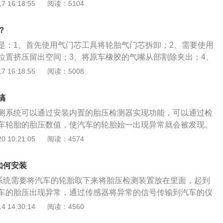
位；2、安装胎压检测接收器，车辆试行50米显示激活；3、前
 16:18:55
阅读：5104
然后拆卸轮胎，切去原车橡胶气门嘴，将胎压传感器插入；
到动平衡来测量调校模式，启动平衡机测量动平衡偏差值即
？
属于主动安全配置，其主要是对各个轮胎进行实时自动监测，
是：1、首先使用气门芯工具将轮胎气门芯拆卸；2、需要使用
提供有力的保证。
位置挤压留出空间；3、将原车橡胶的气嘴从部割除夹出；4、
到外部安装；5、安装垫片；6、安装固定螺丝；7、打紧到固
 16:18:55
阅读：5008
胎压监测系统可分为两种，一种是间接式胎压监测系统，是通
判断轮胎是否异常。另一种是直接式胎压监测系统，通过在轮
搞
压监测传感器，在汽车静止或者行驶过程中对轮胎气压和温度
测系统可以通过安装内置的胎压检测器实现功能，可以通过检
。
车轮胎的胎压数值，使汽车的轮胎始一出现异常就会被发现。
气压强，胎压是轮胎的命门，过高过低都会影响轮胎的使用寿
 10:21:05
阅读：4574
导致汽车轮胎变形，容易发生破裂，使轮胎接地面积增大，加
压过高导致轮胎的弹性下降，使轮胎在行驶过程中受到的负荷
如何安装
发生爆胎现象。轮胎在冷却时的压力值是最符合胎压标注数值
测系统需要将汽车的轮胎取下来将胎压检测装置放在里面，起到
至少三个小时或行驶不超过1.6千米时，轮胎所测的胎压是最标
车的胎压出现异常，通过传感器将异常的信号传输到汽车的仪
统反映汽车的轮胎状况，将胎压保持在合理范围内使轮胎的使
胎内部空气压强，过高过低都会影响轮胎的使用寿命，当气压
 14:30:14
阅读：4560
胎变形，使轮胎接地面积增大，加速轮胎磨损。当气压过高导