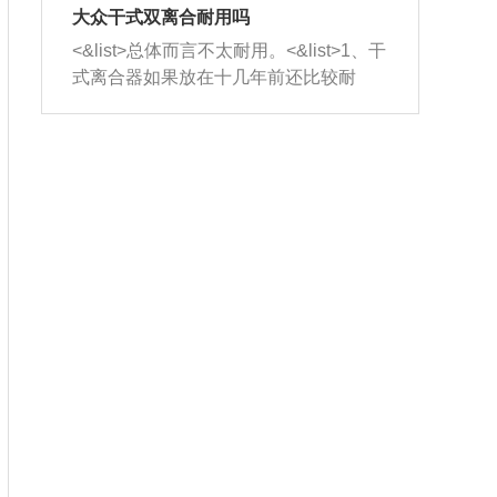
室，最后形成废气排出，就可以让三元
无法制作，需要将车辆送到修理厂或4s
造成烧机油。<&list>3、机油粘度。使用
大众干式双离合耐用吗
催化器得到清洗，排气管堵塞的情况就
店；<&list>2.车辆半轴套管防尘罩破
机油粘度过小的话，同样会有烧机油现
<&list>总体而言不太耐用。<&list>1、干
能够得到解决。
裂，破裂后会出现漏油现象，使半轴磨
象，机油粘度过小具有很好的流动性，
式离合器如果放在十几年前还比较耐
损严重，磨损的半轴容易损坏，产生异
容易窜入到气缸内，参与燃烧。<&list>
用，但是由于现在的汽车发动机动力输
响；<&list>3.稳定器的转向胶套和球头
4、机油量。机油量过多，机油压力过
出越来越高，使得干式离合器散热不足
老化，一般是使用时间过长造成的。解
大，会将部分机油压入气缸内，也会出
的缺陷也逐渐暴露出来。<&list>2、由于
决方法是更换新的质量好的转向橡胶套
现烧机油。<&list>5、机油滤清器堵塞：
干式双离合的工作环境暴露在空气中，
和球头。
会导致进气不畅，使进气压力下降，形
而离合器的散热也是通离合器罩上面的
成负压，使机油在负压的情况下吸入燃
几个小孔来进行散热。但是在行驶过程
烧室引起烧机油。<&list>6、正时齿轮或
中变速箱需要换挡，就不得不使得离合
链条磨损：正时齿轮或链条的磨损会引
器频繁工作。<&list>3、长时间的低速行
起气阀和曲轴的正时不同步。由于轮齿
驶以及过于频繁的启停，导致离合器的
或链条磨损产生的过量侧隙，使得发动
温度不断升高，而低速行驶时空气流动
机的调节无法实现：前一圈的正时和下
效率不高，无法将离合器中的热量有效
一圈可能就不一样。当气阀和活塞的运
的带走，导致离合器内部的温度不断升
动不同步时，会造成过大的机油消耗。
高，加速离合器的磨损。
解决方法：更换正时齿轮或链条。<&list
>7、内垫圈、进风口破裂：新的发动机
设计中，经常采用各种由金属和其他材