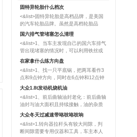
固特异轮胎什么档次
<&list>固特异轮胎是高档品牌，是美国
的汽车轮胎品牌。虽然是高档轮胎品
牌，但是中高低端的轮胎都有生产，这
国六排气管堵塞怎么清理
也是为了更好的开拓市场。
<&list>1、当车主发现自己的国六车排气
管出现堵塞的情况时，可以利用铁丝或
者是细棍，直接将杂物给取出来，如果
在家拿什么练方向盘
堵塞情况比较严重，也可以采取应急措
<&list>1、找一只平底锅，把两耳看作3
施。 <&list>2、直接利用木棍将所有的
点和9点钟方向，同时在6点钟和12点钟
杂物推到排气管里面的位置处，然后将
方向做一个标记。 <&list>2、双手握住
三元催化器拆解开，就可以将堵塞的东
大众1.8t发动机烧机油
平底锅两耳，然后往左打半圈、一圈、
西取出来。但如果是因为积碳过多引起
<&list>1、前后曲轴油封老化：前后曲轴
一圈半的练习，往右同样也要打相同的
的堵塞，就需要将三元催化器泡在草酸
油封与油大面积且持续接触，油的杂质
圈数。 <&list>3、最后强调要反复练
中进行清洗。 <&list>3、也可以利用清
和发动机内持续温度变化使其密封效果
习，这样就可以形成肌肉记忆，在真实
大众冬天过减速带咯吱咯吱响
洗剂对堵塞的情况得到解决，将清洗剂
逐渐减弱，导致渗油或漏油。<&list>2、
驾驶车辆时，不需要记忆也能打好方
放在燃油箱中，与燃油混合后，车辆启
<&list>1.转向器拉杆头有较大间隙，判
活塞间隙过大：积碳会使活塞环与缸体
向。
动时，就可以和汽油一起进入到燃烧
断间隙需要专用仪器和工具，车主本人
的间隙扩大，导致机油流入燃烧室中，