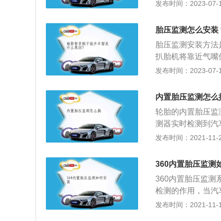
照前后左右装回原
发布时间：2023-07-17
后左右相互对照，
4、轮胎安装好放
胎压监测怎么安装
可。胎压监测系统
胎压监测安装方法
为车主的安全行驶
扒胎机将靠近气嘴
将胎压监测传感器
发布时间：2023-07-17
定扭矩即可完成。
过轮胎的转速差来
内置胎压监测怎么
胎里面加装四个胎
轮胎的内置胎压监
进行实时自动监测
测器实时检测到汽
胎压是轮胎内部空
发布时间：2021-11-20
命，当气压过低会
速轮胎磨损。当气
360内置胎压监测
增大，使汽车容易
360内置胎压监
的，一般汽车停车
检测的作用，当汽
准的。胎压监测系
表盘上。胎压是轮
发布时间：2021-11-14
用寿命有保障。
过低会导致汽车轮