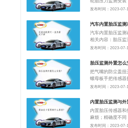
轮胎压力监测安装
上传感器（注意：4
发布时间：2023-07-17
装，否则显示屏显
毂接触面贴紧和最
汽车内置胎压监测
即可；4、把轮胎
汽车内置胎压监测
不平衡状态下，车
相关内容：胎压监
（首次安装胎压监
胎压监测表的使用
发布时间：2023-07-17
胎压监测器安装是
左前轮闪烁。将显
装：1、整理好安
到ID之后，点击
板手；2、胎压传
胎压监测外置怎么
行调试即可。
感器的防尘垫片取
把气嘴的防尘盖扭
的纽扣电池；4、
螺母板手把传感器
上胎压传感器，用
用：延长轮胎使用
发布时间：2023-07-17
装，继续安装完成
压力、温度范围内
气门嘴上。步骤简
济：当轮胎内的气
内置胎压监测与外
力，当轮胎气压低
内置胎压传感器和
胎胎压轮胎不一致
麻烦；精确度不同
汽车左右悬挂的不
格方面：内置胎压
发布时间：2023-07-17
震效果减低，从而