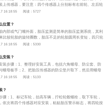
少车胎的损毁，延长轮胎使用寿命。
装上传感器，要注意：四个传感器上分别标有右前轮、左后轮
安装，不然显示屏显示错乱；3、用手将传感器外壳向轮毂上
 16:18:55
阅读：5727
毂接触面贴紧和平行，以内六角小扳手锁紧传感器，锁紧后再
将轮胎和轮毂装好，将轮胎充满气；5、上平衡机做动平衡、测
么位置？
状态下，车轮发抖震动、方向盘震动、轮胎加速磨损的现象；
胎内部或气门嘴外面，胎压监测是简单的胎压监测系统，其利
器，首次安装胎压监测器，汽车要驾驶一段距离，显示屏才显
能来比较轮胎的旋转圈数，胎压不足的轮胎圆周长变短，四只轮
，行驶时旋转圈数便会和其他轮胎不同。胎压监测可以通过记
 16:18:55
阅读：5330
在轮胎中的电子传感器，对轮胎的各种状况进行实时自动监
供有效的安全保障。胎压监测的作用是：1、预防事故发生；
么安装？
寿命；3、使行车更为经济；4、减少悬架系统的磨损。
安装步骤：1、整理好安装工具，包括六角螺母、防尘套、防
与螺母板手；2、把胎压传感器的防尘垫片取下，然后用螺母
就可以看到位于传感器内部的纽扣电池；3、把气嘴的防尘盖
 16:18:55
阅读：5133
尘套，把六角螺母装上，装上胎压传感器，用螺母板手把传感
外置胎压监测装置采用的是太阳能供电，在充电过程中，显示
装？
标识，表示正在充电，充电6小时可以使用10天左右。
步骤：1、标记车轮，抬高车辆，拧松轮毂螺栓，取下车轮，
，依次将四个传感器对应安装，粘贴胎压警示标志，将四轮按