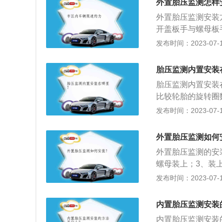
用对发动机底盘及
外置胎压监测怎样
需要充放气，车主
易造成刹车跑偏，
外置胎压监测安装
于胎压较高的SU
开盖板手与螺母板
异物损害。
扭开，就可以看到
发布时间：2023-07-17
防尘套，把六角螺
完成其中一个胎压
胎压监测内置安装
控指示按钮，系统
胎压监测内置安装
车或关闭并重新打
比较轮胎的旋转圈
中控显示器上的设
足，行驶时旋转圈
发布时间：2023-07-17
胎压报警消除。胎
汽车的刹车踏板，
压后，复位胎压系
胎充气至标准气压
补胎后，重新充气
外置胎压监测如何
意事项是：1、轮
洞，可能是因为轮
外置胎压监测的安
污、排水功能；2
螺母装上；3、装
致轮胎漏气或爆胎
器的安装。外置胎
发布时间：2023-07-17
化，防止偏磨损，
己就可以完成安装
在轮胎出现危险征
内置胎压监测安装
故的发生。有了胎
内置胎压监测安装