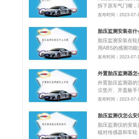
围内工作，从而减
拆下原车气门嘴，
等提示，要按顺序
发布时间：2023-07-17
按平，让外壳与轮
加半周即可；4、
胎压监测安装在什
试，防止在不平衡
胎压监测安装在轮
6、打开启用显示
用ABS的感测功
示数据。
胎有一只胎压不足
发布时间：2023-07-17
录轮胎转速或安装
测，能够为行驶提
外置胎压监测器怎
2、延长轮胎使用
外置胎压监测器的
尘垫片、开盖板手
板手把外壳扭开，
发布时间：2023-07-17
扭开，然后套入防
器扭紧即可完成。
胎压监测仪怎么安
器有一个小太阳的
胎压监测仪的安装
核对传感器和车轮