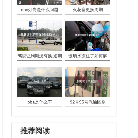
epc灯亮是什么问题
火花塞更换周期
驾驶证到期没有换,逾期
玻璃水冻住了如何解
怎么办??
决？
bba是什么车
92号95号汽油区别
推荐阅读