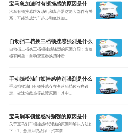
宝马急加速时有顿挫感的原因是什
么？
汽车有顿挫感跟发动机和离合器这两大部件有关
系，可能造成汽车起步和低速加...
自动挡二档换三档顿挫感强烈是什么
原因？
自动挡二档换三档顿挫感强烈的原因介绍：变速
器有问题：自动变速器换挡冲击...
手动挡松油门顿挫感特别强烈是什么
原因？
手动挡收油门有顿挫感存在变速箱挡位程序设
定、变速箱散热等故障原因；其中...
宝马刹车顿挫感特别强的原因是什
么？
关于宝马刹车顿挫感特别强的原因和解决方法如
下：1、悬挂系统故障：汽车前...