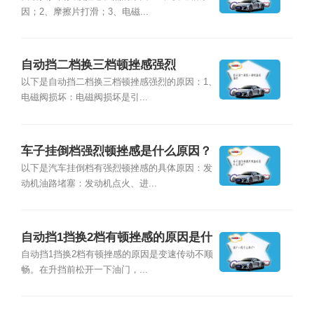
因；2、摩擦片打滑；3、电磁...
自动挡二档换三档顿挫感强烈
以下是自动挡二档换三档顿挫感强烈的原因：1、
电磁阀损坏：电磁阀损坏是引...
车子挂倒档强烈顿挫感是什么原因？
以下是汽车挂倒档有强烈顿挫感的具体原因：发
动机油路堵塞：发动机点火、进...
自动挡1挡换2档有顿挫感的原因是什
么？
自动挡1挡换2档有顿挫感的原因是变速传动不顺
畅。在升挡前松开一下油门，...