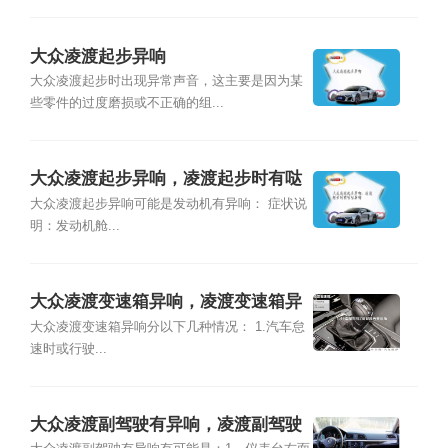
大众凌渡起步异响
大众凌渡起步时出现异常声音，这主要是因为某
些零件的过度磨损或不正确的组...
大众凌渡起步异响，凌渡起步时有哒
哒异响
大众凌渡起步异响可能是发动机有异响： 症状说
明：发动机舱...
大众凌渡变速箱异响，凌渡变速箱异
响怎么办
大众凌渡变速箱异响分以下几种情况： 1.汽车怠
速时或行驶...
大众凌渡副驾驶有异响，凌渡副驾驶