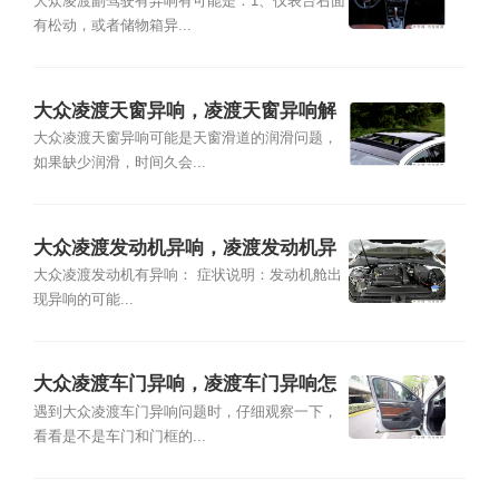
嗡嗡异响
大众凌渡副驾驶有异响有可能是：1、仪表台右面
有松动，或者储物箱异...
大众凌渡天窗异响，凌渡天窗异响解
决方案
大众凌渡天窗异响可能是天窗滑道的润滑问题，
如果缺少润滑，时间久会...
大众凌渡发动机异响，凌渡发动机异
响突突声
大众凌渡发动机有异响： 症状说明：发动机舱出
现异响的可能...
大众凌渡车门异响，凌渡车门异响怎
么解决
遇到大众凌渡车门异响问题时，仔细观察一下，
看看是不是车门和门框的...