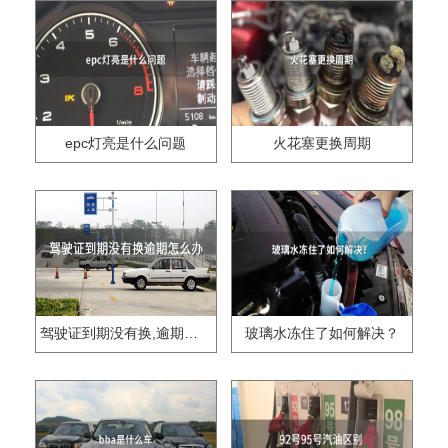
epc灯亮是什么问题
火花塞更换周期
驾驶证到期没有换,逾期怎么办??
玻璃水冻住了如何解决？