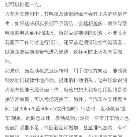
期可以推迟一点。
火花塞在使用中，其电极及裙部绝缘体会有正常的积炭产
生，如果这些积炭长期不予清洁，会越积越多，最终导致
电极漏电甚至不能跳火。所以应定期清除积炭，不要等火
花塞不工作时才进行清洁。还应该定期清理空气滤清器，
以避免灰尘随混合气进入燃烧，这样可防止火花塞受腐
蚀。
如果说，当发动机怠速运转时，用手握住方向盘，能感觉
到发动机规律性地抖动。提速后抖动消失，这种现象说明
火花塞性能已经开始下降，就该想想火花塞使用期限是否
接近寿命期，可以考虑更换了。另外，当汽车在某速度区
间（如30km/h至60km/h或升挡时）行驶时，发动机有“耸
车”现象。此时急加速，发动机动力发闷，平常开车动力也
会感到明显不足，伴随着油耗增加，甚至排气放炮，有时