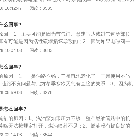
受到温度的影响，而且发动机机油的粘度也会受到影响。
池电量不足。8.车辆的火花塞故障。9.燃油压力过低。机动车辆
 16:42:47
阅读：3939
中出现热车启动困难的情况，可以对机动车辆使用排查的方法
体的故障原因后对症进行维修，经过维修的车辆可以正常的使
什么回事?
办法进行检查，可以联系售后或者是维修厂对车辆进行检测。
原因：1、主要可能是因为节气门、怠速马达或进气道等部位
再有可能是因为活性碳罐损坏导致的；2、因为如果电磁阀一
再夏天暴晒后燃油蒸汽通过碳罐进入进气道，导致发动机启动
 10:04:03
阅读：3683
造成夏天暴晒后不易启动的现象；3、还有少概率发生的就是
火花塞被浓混合气打湿、高温下过多的汽油蒸汽在油箱油管中
怎么回事?
的原因：1、一是油路不畅，二是电池老化了，三是使用不当
，油路不良问题与北方冬季寒冷天气有直接的关系；3、因为机
度的降低而增大，从而增加发动机的阻力，导致汽车起动困
 05:59:03
阅读：3278
很简单，一是给汽车更换10W以下的冬季专用机油；5、第二，
室外长时间停放汽车，尽量选择车库或避风处停车。
是怎么回事?
淹缸的原因：1、汽油泵如果压力不够，整个燃油管路中的机
喷嘴无法按规定打开，燃油喷射不足；2、燃油没有被良好的
不易被点燃；3、大量的燃油在缸筒内未被点燃，不断的堆
 02:14:03
阅读：3544