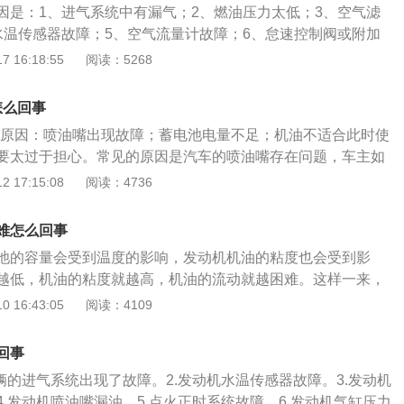
因是：1、进气系统中有漏气；2、燃油压力太低；3、空气滤
，使得启动困难，直到积碳吸收的汽油饱和，才容易着车。4.
水温传感器故障；5、空气流量计故障；6、怠速控制阀或附加
故障大都体现在冷车尤其是在冬天，冷车启动时发动机的温度
冷启动喷油器不工作；8、喷油器漏油；9、点火正时不正确；1
 16:18:55
阅读：5268
增大量就越大，这主要是因为发动机低温启动时进气门及气缸
脑的接线断路；11、气缸压缩压力太低。热车启动困难的处理
不良，部分汽油不能得到充分的挥发和燃烧引起气缸内混合气
蓄电池状态；2、换合适的机油；3、及时更换火花塞。热车的
冷启动困难、怠速不稳及熄火，待发动机暖机后故障现象随之
怎么回事
后30秒至1分钟后上路；2、保持在低车速行驶；3、引擎温度上
难的原因：喷油嘴出现故障；蓄电池电量不足；机油不适合此时使
后正常开车即可。
要太过于担心。常见的原因是汽车的喷油嘴存在问题，车主如
最保险的方法就是把汽车带去正规的维修店。当然也有可能是
 17:15:08
阅读：4736
电量不足，这种情况的解决方法是非常简单的，那就是及时补
后汽车就能正常使用了。如果是因为汽车的机油不适合所致，
难怎么回事
适的，就可以解决了，因为大多数机油的性能会在冬天时受到
池的容量会受到温度的影响，发动机机油的粘度也会受到影
行出现问题。
越低，机油的粘度就越高，机油的流动就越困难。这样一来，
增大，这就给冬季的汽车启动带来了困难。在这种情况下，应
 16:43:05
阅读：4109
温暖的环境中，一段时间后正常启动。但如果想彻底解决问
进行专业的冬季保养，并根据当地情况更换合适的机油。排气
回事
较少上路的汽车上。发动机燃烧产生的水蒸气在排气管的某些
辆的进气系统出现了故障。2.发动机水温传感器故障。3.发动机
开车不足以融化冰。一夜之后，更多的冰形成了。在冬季，不
.发动机喷油嘴漏油。5.点火正时系统故障。6.发动机气缸压力