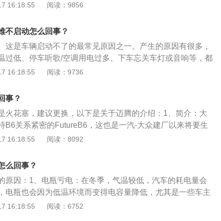
季的耗电量要比其他季节要大得多。此外，进气系统中空气滤
 16:18:55
阅读：9856
致汽车启动困难，更换燃油压力调节器即可。5、冷却液温度
，会导致进气不足，引发汽车油气混合比异常，也会出现车辆
据温度传感器发出的信号增加喷油量，如果冷却液温度过低，
以下是冷启动的故障原因：1、燃油压力调节器故障：燃油系
以要根据气温变化更换防冻液。6、水温传感器故障。水温传
难不启动怎么回事？
浓度有直接影响。如果难以起动车辆，检查燃油压力。2、燃
水的温度，并转化成与温度有关的电压信号，如果水温传感器
。这是车辆启动不了的最常见原因之一。产生的原因有很多，
故障：当车辆难以启动时，燃油泵一般可以正常工作。可能是
输出信号出现偏差，影响车辆正常启动，需要更换水温传感
温过低、停车听歌/空调用电过多、下车忘关车灯或音响等，都
燃油滤清器未畅通导致燃油泵无法吸收足够的燃油，从而导致
障。喷油嘴故障会导致冷启动困难。发动机低温启动的时候，
压不足以启动电机。判断的依据是车灯暗淡，启动时电机无声
 16:18:55
阅读：9736
不足。3、冷启动系统故障：冷启动系统故障后，冷启动喷油
的汽油汽化不良，部分汽油不能充分挥发和燃烧，会引起气缸
发生这种情况，“搭电”方式最便捷。可以先看看自己有没有搭
响喷油雾化质量，导致冷启动困难。建议车主开车时注意。
等发动机暖机之后，故障就会消失。8、点火线圈故障。点火
借用，并请其他车帮忙搭电，启动车辆。如果此方法行不通，
当汽车喷油器发生故障时，可能是由于喷油器喷孔被胶体物体
回事？
会导致火花塞点火能力不足，汽缸的混合气体不会爆燃，出现
修店。最后的办法则是使用保险公司附赠的免费救援，既省
浓度过小或过大。检查以确定是否由于喷油器故障而难以冷启
现象，需要及时更换故障的点火线圈。9、火花塞不及时更
是火花塞，建议更换，以下是关于迈腾的介绍：1、简介：大
器故障：如果在车辆使用过程中水温传感器出现问题，会导致
一定时间后电极间隙会变大，超过标准后它产生的火花能量就
B6关系紧密的FutureB6，这也是一汽-大众建厂以来将要生
，影响正常启动。
点燃气缸内的混合气体，导致车辆难以启动，更换火花塞即
B级轿车。2、特点：源自德国第八代B级车的全新一代迈腾正
 16:18:55
阅读：8092
压力不足。单向阀的压力不足，在下一次启动的时候，汽油泵需
MQBB平台打造，不仅设计时尚、运动，并配备一系列凌越同
的压力，才能给发动机喷油，这样就会导致冷启动困难。
项C级车专属的高端配置首次加持，再次树立中高级新标杆。
怎么回事？
外观造型经过德国专家精心设计，将时下汽车设计的时尚元素
的原因：1、电瓶亏电：在冬季，气温较低，汽车的耗电量会
气的造型代表了欧洲最新的汽车设计理念。刚毅的V型前脸稳
，电瓶也会因为低温环境而变得电容量降低，尤其是一些车主
的流线型车身线条。
开车导致电瓶电量丢失过多，在启动车辆时间就会出现启动困
 16:18:55
阅读：6752
油流动受阻：冬天温度越低，机油的粘度就会随着增大，则机