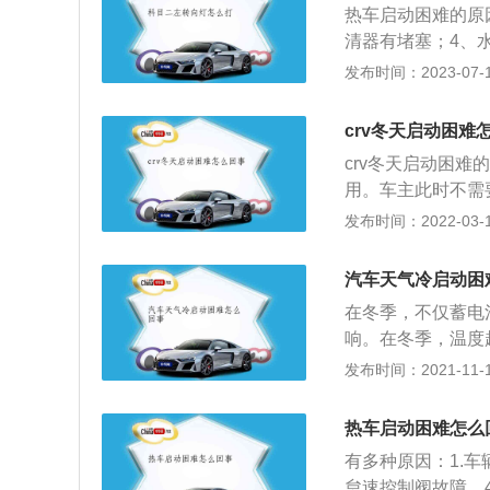
热车启动困难的原
启动的混合气过稀
清器有堵塞；4、
喷油嘴故障喷油嘴
空气阀故障；7、
发布时间：2023-07-17
越低所需汽油喷射
0、启动开关至电
内壁处的汽油汽化
方法是：1、检查
过稀，导致发动机
crv冬天启动困难
方法是：1、发动
消失。
crv冬天启动困
升至正常工作温度
用。车主此时不需
果需要尽快解决那
发布时间：2022-03-12
因为汽车的蓄电池
充适合的电量，然
汽车天气冷启动困
那么把机油换成合
在冬季，不仅蓄电
影响导致汽车的运
响。在冬季，温度
发动机的阻力就会
发布时间：2021-11-10
急方法是把车放在
题，最好到加盟店
热车启动困难怎么
管结冰主要发生在
有多种原因：1.车
部位冻结。短距离
怠速控制阀故障。4