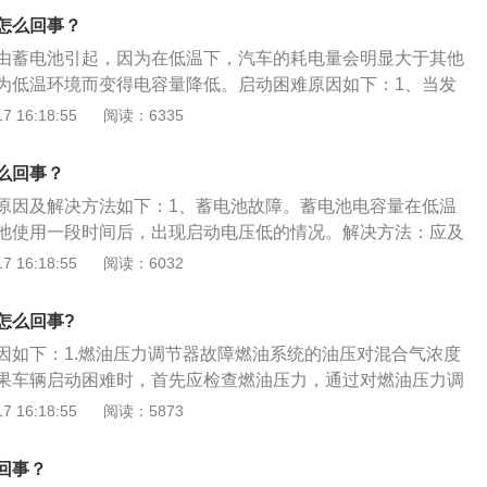
，从而使发动机阻力增大，这就造成汽车在冬季的冷启动困
怎么回事？
冻结：排气管冻结状况主要发生在家与单位之间距离比较近的
由蓄电池引起，因为在低温下，汽车的耗电量会明显大于其他
汽车使用频率低，发动机燃烧后的水汽在排气管的某些部位上
为低温环境而变得电容量降低。启动困难原因如下：1、当发
不足以让这些结冰融化，过一个晚上后又结更多的冰。时间一
在故障时，也会造成启动困难。如气缸与活塞磨损后，密封性
 16:18:55
阅读：6335
起动和排气产生影响。4、发动机性能：当发动机严重磨损或
缸空气量将减少，气缸压力会降低，而气缸压力过低时，发动
造成起动困难。如气缸与活塞磨损后，密封性能将变差，进入
如燃油泵损坏、点火电路有问题等，都会导致车辆无法启动。
，气缸压力会降低，气缸压力过低时，发动机将无法起动；又
么回事？
时间后，由于外部灰尘进入及燃烧过程中的化学反应，在喷油
火电路有问题等，都会导致车辆无法起动。
原因及解决方法如下：1、蓄电池故障。蓄电池电容量在低温
一些胶质物，这些胶质物会阻塞正常的喷油量影响喷油嘴的感
池使用一段时间后，出现启动电压低的情况。解决方法：应及
油雾化不好，从而使点火延时，出现车难启动的现象。
液或更换新的蓄电池。2、机油流速变慢。气温较低时车内机
 16:18:55
阅读：6032
缓慢，增大了发动机的阻力，导致启动困难。解决方法：冬季
油。3、排气管冻结或者气门积碳过多。开车时发动机做内燃
怎么回事?
成某个部位凝结；气门积碳过多堵塞节气门。解决方法：建议
因如下：1.燃油压力调节器故障燃油系统的油压对混合气浓度
4、发动机故障。发动机严重磨损时，密封性下降、气缸压力
果车辆启动困难时，首先应检查燃油压力，通过对燃油压力调
导致启动困难。解决方法：拧出火花塞，擦掉电极间的油污后
障位置。2.冷却液温度过低冷却液温度过低,发动机会根据温度
 16:18:55
阅读：5873
号增加喷油量，也就是常说的加浓启动。因为温度的原因，这
。所以根据气候变化适时的更换防冻液很有必要。3.积碳过多
回事？
过多时，冷启动喷油头喷出的汽油会被积碳大量吸收，导致冷