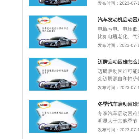
成汽车蓄电池在冬
发布时间：2023-07-17
调节器故障，会导
清器出现严重堵塞
过低。发动机会根
启动困难的现象。
也会很难启动。所
汽车发动机启动困
统的油压对混合气
感器可以检测冷却
电瓶亏电、电压低
油泵和燃油滤清器
出现故障，会导致
比如电瓶老化、气
燃油泵滤网堵塞或
器。7、喷油嘴故
可能导致电瓶的电
发布时间：2023-07-17
燃油供应系统压力
进气门和气缸内壁
响或者声音很弱。
器被胶体堵塞，影
内的混合气过稀，
电线，或者找邻居
4、喷油器故障：
迈腾启动困难怎么
线圈出现故障，就
那就求助附近的维
堵塞，导致混合气
发动机启动困难的
迈腾启动困难可能
钱，又省力。
动。5、水温传感
换。火花塞在使用
众迈腾源自和帕萨特
输出信号偏差过大
会减弱，无法正常
产和销售的第一款
发布时间：2023-07-17
可。10、汽油泵
式上市，基于全新
要给系统建立足够
级的智能科技，多
冬季汽车启动困难
3、外观：迈腾的
冬季汽车启动困难
集于一身，动感大
明显大于其他季节
健大气，动感时尚
因出差或长时间不
发布时间：2023-07-17
难的现象。2、机