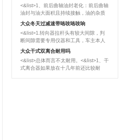
平底锅两耳，然后往左打半圈、一圈、
西取出来。但如果是因为积碳过多引起
<&list>1、前后曲轴油封老化：前后曲轴
一圈半的练习，往右同样也要打相同的
的堵塞，就需要将三元催化器泡在草酸
油封与油大面积且持续接触，油的杂质
圈数。 <&list>3、最后强调要反复练
中进行清洗。 <&list>3、也可以利用清
和发动机内持续温度变化使其密封效果
习，这样就可以形成肌肉记忆，在真实
大众冬天过减速带咯吱咯吱响
洗剂对堵塞的情况得到解决，将清洗剂
逐渐减弱，导致渗油或漏油。<&list>2、
驾驶车辆时，不需要记忆也能打好方
放在燃油箱中，与燃油混合后，车辆启
<&list>1.转向器拉杆头有较大间隙，判
活塞间隙过大：积碳会使活塞环与缸体
向。
动时，就可以和汽油一起进入到燃烧
断间隙需要专用仪器和工具，车主本人
的间隙扩大，导致机油流入燃烧室中，
室，最后形成废气排出，就可以让三元
无法制作，需要将车辆送到修理厂或4s
造成烧机油。<&list>3、机油粘度。使用
大众干式双离合耐用吗
催化器得到清洗，排气管堵塞的情况就
店；<&list>2.车辆半轴套管防尘罩破
机油粘度过小的话，同样会有烧机油现
<&list>总体而言不太耐用。<&list>1、干
能够得到解决。
裂，破裂后会出现漏油现象，使半轴磨
象，机油粘度过小具有很好的流动性，
式离合器如果放在十几年前还比较耐
损严重，磨损的半轴容易损坏，产生异
容易窜入到气缸内，参与燃烧。<&list>
用，但是由于现在的汽车发动机动力输
响；<&list>3.稳定器的转向胶套和球头
4、机油量。机油量过多，机油压力过
出越来越高，使得干式离合器散热不足
老化，一般是使用时间过长造成的。解
大，会将部分机油压入气缸内，也会出
的缺陷也逐渐暴露出来。<&list>2、由于
决方法是更换新的质量好的转向橡胶套
现烧机油。<&list>5、机油滤清器堵塞：
干式双离合的工作环境暴露在空气中，
和球头。
会导致进气不畅，使进气压力下降，形
而离合器的散热也是通离合器罩上面的
成负压，使机油在负压的情况下吸入燃
几个小孔来进行散热。但是在行驶过程
烧室引起烧机油。<&list>6、正时齿轮或
中变速箱需要换挡，就不得不使得离合
链条磨损：正时齿轮或链条的磨损会引
器频繁工作。<&list>3、长时间的低速行
起气阀和曲轴的正时不同步。由于轮齿
驶以及过于频繁的启停，导致离合器的