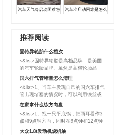
汽车天气冷启动困难怎
汽车冷启动困难是怎么
么回事
回事呢
推荐阅读
固特异轮胎什么档次
<&list>固特异轮胎是高档品牌，是美国
的汽车轮胎品牌。虽然是高档轮胎品
牌，但是中高低端的轮胎都有生产，这
国六排气管堵塞怎么清理
也是为了更好的开拓市场。
<&list>1、当车主发现自己的国六车排气
管出现堵塞的情况时，可以利用铁丝或
者是细棍，直接将杂物给取出来，如果
在家拿什么练方向盘
堵塞情况比较严重，也可以采取应急措
<&list>1、找一只平底锅，把两耳看作3
施。 <&list>2、直接利用木棍将所有的
点和9点钟方向，同时在6点钟和12点钟
杂物推到排气管里面的位置处，然后将
方向做一个标记。 <&list>2、双手握住
三元催化器拆解开，就可以将堵塞的东
大众1.8t发动机烧机油