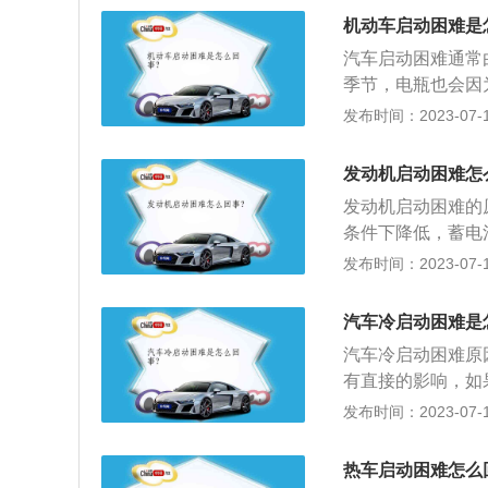
油的流动也越困难
机动车启动困难是
难。3、排气管被
汽车启动困难通常
车主身上。他们的
季节，电瓶也会因
冻结，短途的行驶
动机严重磨损或存
发布时间：2023-07-17
长，就会对车辆的
能将变差，进入气
存在故障时，也会
机将无法启动；又
气缸空气量将减少
发动机启动困难怎
2、车辆行驶一段
如燃油泵损坏、点
发动机启动困难的
嘴部位很容易黏附
条件下降低，蓄电
知灵敏度，造成汽
时补充蓄电池电解
发布时间：2023-07-17
油增大粘度，流速
应使用冬季专用机
汽车冷启动困难是
运动产生水汽，造
汽车冷启动困难原
定期清洗节气门。
有直接的影响，如
不足等情况，也会
节器的检查确定故
发布时间：2023-07-17
装回启动。
传感器所传递的信
时候也会很难启动
热车启动困难怎么
发动机内部的积碳