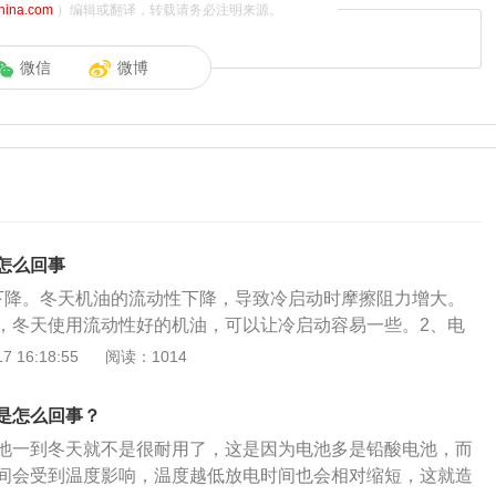
china.com
）编辑或翻译，转载请务必注明来源。
微信
微博
怎么回事
下降。冬天机油的流动性下降，导致冷启动时摩擦阻力增大。
，冬天使用流动性好的机油，可以让冷启动容易一些。2、电
电池在冬季充放电性能会变差，起动机转速会下降，无法驱动
 16:18:55
阅读：1014
车启动困难。冬天可以将电池放在温暖的地方，如果电池使用
时更换新的电池。3、积碳过多。发动机内部的积碳过多，冷
是怎么回事？
喷出的汽油会被积碳吸收，导致冷启动的混合气过稀，启动困
池一到冬天就不是很耐用了，这是因为电池多是铅酸电池，而
的汽油饱和，才能打火启动，所以需要及时清理积碳。4、燃
间会受到温度影响，温度越低放电时间也会相对缩短，这就造
。燃油系统的油压对混合气浓度有直接的影响，如果燃油压力