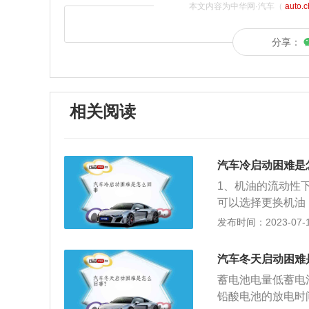
本文内容为中华网·汽车（
auto.
分享：
相关阅读
汽车冷启动困难是
1、机油的流动性
可以选择更换机油
池性能变差。汽车
发布时间：2023-07-17
活塞，从而导致汽
时长过长，需要及
汽车冬天启动困难
启动的时候喷油头
蓄电池电量低蓄电
难，只有积碳吸收
铅酸电池的放电时
油压力调节器故障