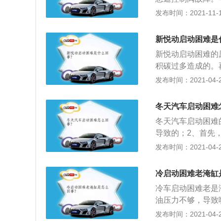
仅蓄电池的容量会
过低。7.车辆蓄电
发布时间：2021-11-10
在正常使用的过程
进行检测，找到具
新悦动启动困难是
用，如果自己没有
新悦动启动困难的
积碳过多造成的。
直处于开的转态，
发布时间：2021-04-28
时的混合气过浓，
喷油嘴跑冒滴漏、
冬天汽车启动困难
形成了气阻。
冬天汽车启动困难
导致的；2、首先
油的粘度会随着温
发布时间：2021-04-28
难；4、解决办法
尽量避免在寒冷的
冷启动困难老淹缸
冷车启动困难老是
油压力不够，导致
雾化，在缸筒内就
发布时间：2021-04-28