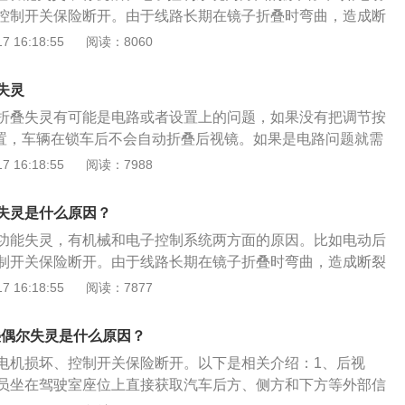
如换挡基地区域。
控制开关保险断开。由于线路长期在镜子折叠时弯曲，造成断
接，也会导致失灵。关于后视镜加热功能的相关信息如下：
 16:18:55
阅读：8060
加热标志是一个弯曲向上箭头搭配长方形的图案，不同车型后
有差异，不过其标志基本都类似。2、工作原理：在两侧后视
失灵
个电热片（电热膜），在雨雪天气时，车主打开后视镜电加热
折叠失灵有可能是电路或者设置上的问题，如果没有把调节按
几分钟内迅速加热至一个固定的温度，一般在35-60摄氏度之
位置，车辆在锁车后不会自动折叠后视镜。如果是电路问题就需
片加热，除雾除霜的效果。
构进行检查。以下是扩展资料：1、作用：后视镜作为安装在
 16:18:55
阅读：7988
零部件，在造成相擦的情况下，最易受到冲击，为了最大程度
后视镜有折叠功能。具有折叠功能的后视镜，在通过狭窄路段
失灵是什么原因？
提高了车子的通过性，在驾驶员离开车子的时候，也可以把后
功能失灵，有机械和电子控制系统两方面的原因。比如电动后
、产品特色：现在在中、高档车上，其后视镜基本上都可以折
制开关保险断开。由于线路长期在镜子折叠时弯曲，造成断裂
两种，一种是手动，需要折叠的时候驾驶员必须把手伸出窗外
，也会导致失灵。关于汽车后视镜的相关信息如下：1、位
 16:18:55
阅读：7877
方便又不安全，这种折叠的后视镜现在已经很少。还有一种是
于汽车头部的左右两侧，以及汽车内部的前方。2、作用：汽
普遍的一种，其优点是驾驶员在车内就可以对其进行折叠，启
后方、侧方和下方的情况，使驾驶者可以间接地看清楚这些位
自动打开。
叠偶尔失灵是什么原因？
“第二只眼睛”的作用，扩大了驾驶者的视野范围。
电机损坏、控制开关保险断开。以下是相关介绍：1、后视
员坐在驾驶室座位上直接获取汽车后方、侧方和下方等外部信