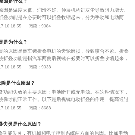
原因是什么？
果保险丝没问题那很大可能就是开关坏了，更换开关即可。后
原因是温度太低、润滑不好、伸展机构进灰尘导致阻力增大、
辆上的零部件，在造成摩擦的情况下，易受到冲击，为了避免
折叠功能是在必要时可以折叠收缩起来，分为手动和电动两
镜有折叠功能。具有折叠功能的后视镜，在通过狭窄路段时可
叠倒车镜的车内有一个按钮，按下后两个倒车镜即可折叠起
 16:18:55
阅读：9084
提高了车辆的通过性，在驾驶员离开车的时候，也可以将后视
后按下锁车键也可以将倒车镜折叠起来。自动倒车镜的作用：
可以保护镜面，还可以缩小停车泊位空间，有效避免刮蹭。
段会车时提高通过空间，保护后视镜免遭损害。自动倒车镜折
灵是为什么？
法是：检查倒车镜折叠线路的保险丝和开关状况；检查倒车镜
灵的原因是倒车镜折叠电机的齿轮磨损，导致咬合不紧。折叠
电机无震动则说明电机故障；电机震动，后视镜没动作，说明
镜折叠功能是指汽车两侧后视镜在必要时可以折叠收缩起来，
构损坏，需更换齿轮。
种。折叠后视镜作用：作为安装在车辆上零部件，在造成摩擦
 16:18:55
阅读：9038
冲击。折叠后视镜工作原理：当折叠功能被激活时，底物就会
转到销中心轴上。上部表面凸起结构防止定位块与电动折叠电
故障是什么原因？
和弹性环不会由于弹簧压缩而与衬底一起转动。电动折叠电机
叠功能失效的主要原因：电池断开或无电源。在这种情况下，
功能，电折叠是由极限结构控制。
镜像才能正常工作。以下是后视镜电动折叠的作用：提高通过
汽车上安装的最宽的部件，在摩擦的情况下最容易受到冲击。
 16:18:55
阅读：8688
免磨损，后视镜需要有折叠功能。具有折叠功能的后视镜，在
以缩小，提高汽车的通过能力。避免刮擦：可减少车位有效避
折叠失灵是什么原因？
情况下，后视镜折叠按钮位于驾驶员侧门的电动开启和关闭区
镜折叠功能失灵，有机械和电子控制系统两方面的原因。比如电动