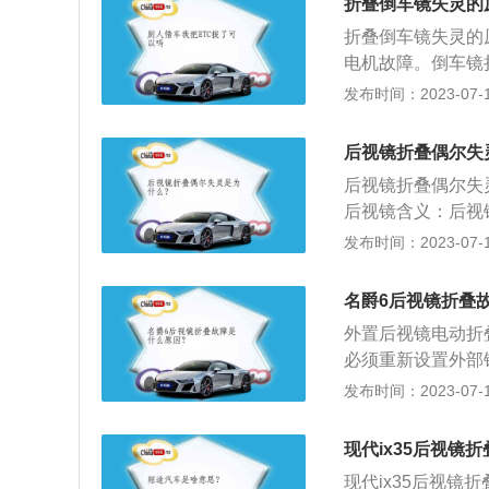
折叠倒车镜失灵的
线路的保险丝，如
折叠倒车镜失灵的
视镜作为安装在车
电机故障。倒车镜
擦伤，就需要后视
种。配备了电动折
发布时间：2023-07-17
以将其收缩起来，
来，有些车在锁车
镜折叠起来，不仅
可使车辆在狭窄路
后视镜折叠偶尔失
叠打不开解决的方
后视镜折叠偶尔失
电机的工作状况，
后视镜含义：后视
张开闭合的齿轮机
分为手动和电动两
发布时间：2023-07-17
的情况下，易受到
被电动折叠马达旋
名爵6后视镜折叠
机一起旋转。弹簧
外置后视镜电动折
本身没有极限限位
必须重新设置外部
能力：后视镜作为
发布时间：2023-07-17
为了最大限度地避
通过狭窄道路时可
现代ix35后视镜
免刮擦。在大多数
现代ix35后视