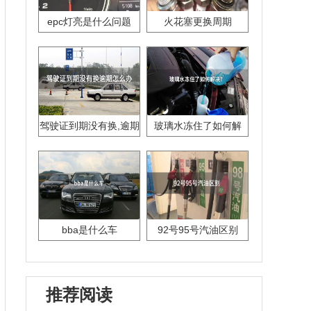
epc灯亮是什么问题
火花塞更换周期
驾驶证到期没有换,逾期
玻璃水冻住了如何解
怎么办??
决？
bba是什么车
92号95号汽油区别
推荐阅读