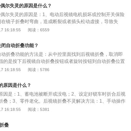
mm、宽1886mm、高1475mm，轴距为3024mm，油箱容积为
叠偶尔失灵的原因是什么？
奥迪a6l前悬架是五连杆独立悬架，后悬架是五连杆独立悬架，其搭
折叠偶尔失灵的原因是：1、电动后视镜电机损坏或控制开关保险
发动机，最大马力是190ps，最大功率是140kw，最大扭矩是32
期在镜子折叠时弯曲，造成断裂或者插头松动虚接，导致失
是7挡双离合变速箱。
a6l为例，其车身尺寸是：长5038mm、宽1886mm、高1475m
 16:18:55
阅读：6559
m，车身重量为1800kg。2021款奥迪a6l搭载了2.0t涡轮增压发
90ps，最大扭矩是320nm，最大功率是140kw，与其匹配的
关闭自动折叠功能？
箱。
自动折叠功能的方法是：从中控里面找到后视镜折叠，取消即
指的是按下后视镜自动折叠按钮或者旋转按钮到自动折叠位置
会同时折叠。车身尺寸方面，名爵6的长宽高分别是4695mm、
 16:18:55
阅读：5786
2mm，轴距是2715mm。动力方面，名爵6搭载的是蓝芯SGE20T
动机，采用的是6MT手动变速箱。名爵6采用了环绕式和偏向驾
的原因是什么？
格，其中内部所有红黑撞色的设计都很符合年轻消费群体的口
原因是：1、蓄电池被断开或没电；2、设定好锁车时折合后视
现的工艺和精致程度，也使得整车档次感十足。
折叠；3、零件老化。后视镜折叠不灵解决方法：1、手动操作
入车内，再按一下车门上的按钮手动展开外部后视镜；3、更换
 16:18:55
阅读：5381
用是，为了驾驶员操作方便，防止行车安全事故的发生，保障
必须安装后视镜，且所有后视镜都必须能调整方向，驾驶员坐
么折叠
接获取汽车后方，侧方和下方的外部信息。