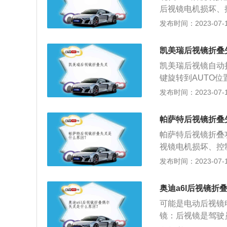
域，但也有例外，
后视镜电机损坏、
裂或者插头松动虚
发布时间：2023-07-17
1、标识：后视镜
视镜加热开关位置
凯美瑞后视镜折叠
镜的镜片内安装一
凯美瑞后视镜自动
功能，电热片会在
键旋转到AUTO
间，从而起到对镜
要到专业的维修机
发布时间：2023-07-17
车辆上宽度最宽的
避免擦伤，就需要
帕萨特后视镜折叠
时可以收缩起来，
帕萨特后视镜折叠
视镜折叠起来。2
视镜电机损坏、控
叠，折叠功能分为
或者插头松动虚接
发布时间：2023-07-17
或下车折叠，既不
置：汽车后视镜位
电动，这也是比较
车后视镜反映汽车
动车辆时后视镜会
奥迪a6l后视镜折
置的情况，它起着
可能是电动后视镜
镜：后视镜是驾驶