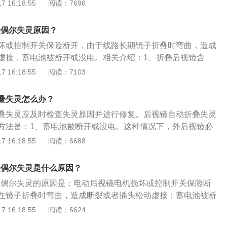
驶员操作方便，防止行车安全事故的发生，保障人身安全，各
 16:18:55
阅读：7696
必须安装后视镜，且所有后视镜都必须能调整方向。2、保险
也被称为电流保险丝，IEC127标准将它定义为"熔断体（fuse-lin
叠偶尔失灵原因？
起过载保护作用。电路中正确安置保险丝，保险丝就会在电流异常
坏或控制开关保险断开，由于线路长期镜子折叠时弯曲，造成
和热度的时候，自身熔断切断电流，保护了电路安全运行。
虚接，蓄电池被断开或没电。相关介绍：1、折叠后视镜含
能是指汽车两侧后视镜在必要时可以折叠收缩起来，分为手动
 16:18:55
阅读：7103
作用：作为安装在车辆上零部件，在造成摩擦的情况下，易受
原理：当折叠功能被激活时，底物就会被电动折叠马达旋转到
叠失灵怎么办？
表面凸起结构防止定位块与电动折叠电机一起旋转。弹簧和弹
叠失灵应及时检查失灵原因并进行修复。后视镜自动折叠失灵
压缩而与衬底一起转动。电动折叠电机本身没有极限限位功
方法是：1、蓄电池被断开或没电。这种情况下，外后视镜必
限结构控制。
常。具体的复位方法就是手动操作一下折叠按钮。2、设定好
 16:18:55
阅读：6688
后，手动进行了折叠。这种情况下，需进入车内，手动展开外
容：后视镜电动折叠功能的作用是：1、避免后视镜擦伤。后
叠偶尔失灵是什么原因？
辆上宽度最宽的零部件，在造成相擦的情况下，最易受到冲
折叠偶尔失灵的原因是：电动后视镜电机损坏或控制开关保险断
叠就可以避免后视镜被擦伤。2、提高车子的通过性。具有折
在镜子折叠时弯曲，造成断裂或者插头松动虚接；蓄电池被断
在通过狭窄路段时可以收缩起来，提高了车子的通过性。3、
的作用是：反映汽车后方、侧方和下方的情况，扩大驾驶者的
 16:18:55
阅读：6624
后视镜电动折叠功能可以在车主离开汽车后折叠后视镜，保护
事故的发生。以2020款奥迪a6l为例，其属于中大型车，车