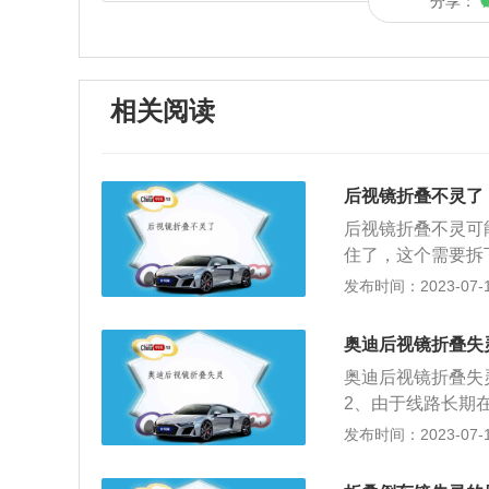
分享：
相关阅读
后视镜折叠不灵了
后视镜折叠不灵可
住了，这个需要拆
致，需要更换新的
发布时间：2023-07-17
导致这种情况出现
视镜作为安装在车
奥迪后视镜折叠失
击，后视镜电动折
奥迪后视镜折叠失
叠功能的后视镜，
2、由于线路长期
保护后视镜镜面。
断开或没电。解决
发布时间：2023-07-17
后视镜镜面。
放在后视镜上面感
动，而后视镜没动