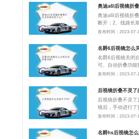
身尺寸是：长5038
奥迪a6l后视镜折
73l。2020款
奥迪a6l后视镜
载了2.0l涡轮增压
断开；2、线路长
0nm，与其匹配的
灵。以2021款奥迪
发布时间：2023-07-17
m，轴距为3024m
动机，最大马力是1
名爵6后视镜怎么
是7挡双离合变速
名爵6后视镜关闭
可。自动折叠功能
后，两侧外后视镜
发布时间：2023-07-17
1848mm、146
1.5升涡轮增压发
后视镜折叠不灵了
驶席一侧的设计风
后视镜折叠不灵了
味，同时细节处展
镜后，手动进行了
折叠按钮；2、进
发布时间：2023-07-17
后视镜。后视镜作
人身安全，汽车上
名爵hs后视镜怎
在驾驶室座位上直