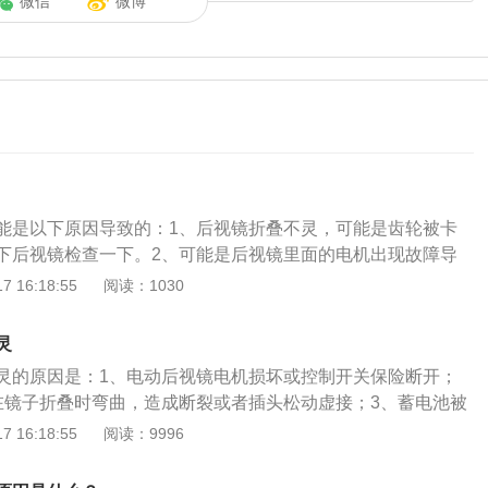
微信
微博
能是以下原因导致的：1、后视镜折叠不灵，可能是齿轮被卡
下后视镜检查一下。2、可能是后视镜里面的电机出现故障导
后视镜电机才能解决这个问题。3、还有就是保险丝坏了也会
 16:18:55
阅读：1030
的。后视镜电动折叠功能的作用是：1、避免后视镜擦伤。后
辆上宽度最宽的零部件，在造成相擦的情况下，最易受到冲
灵
叠就可以避免后视镜被擦伤。2、提高车子的通过性。具有折
灵的原因是：1、电动后视镜电机损坏或控制开关保险断开；
在通过狭窄路段时可以收缩起来，提高了车子的通过性。3、
在镜子折叠时弯曲，造成断裂或者插头松动虚接；3、蓄电池被
后视镜电动折叠功能可以在车主离开汽车后折叠后视镜，保护
办法是：1、可以找人协助在车内操纵后视镜开关，车主将手
 16:18:55
阅读：9996
觉一下里面的电机是否工作；2、如果感觉到电机工作的震
作，其是张开闭合的齿轮机构损坏了；3、先检查后视镜折叠