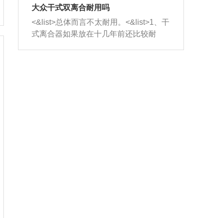
室，最后形成废气排出，就可以让三元
无法制作，需要将车辆送到修理厂或4s
造成烧机油。<&list>3、机油粘度。使用
大众干式双离合耐用吗
催化器得到清洗，排气管堵塞的情况就
店；<&list>2.车辆半轴套管防尘罩破
机油粘度过小的话，同样会有烧机油现
<&list>总体而言不太耐用。<&list>1、干
能够得到解决。
裂，破裂后会出现漏油现象，使半轴磨
象，机油粘度过小具有很好的流动性，
式离合器如果放在十几年前还比较耐
损严重，磨损的半轴容易损坏，产生异
容易窜入到气缸内，参与燃烧。<&list>
用，但是由于现在的汽车发动机动力输
响；<&list>3.稳定器的转向胶套和球头
4、机油量。机油量过多，机油压力过
出越来越高，使得干式离合器散热不足
老化，一般是使用时间过长造成的。解
大，会将部分机油压入气缸内，也会出
的缺陷也逐渐暴露出来。<&list>2、由于
决方法是更换新的质量好的转向橡胶套
现烧机油。<&list>5、机油滤清器堵塞：
干式双离合的工作环境暴露在空气中，
和球头。
会导致进气不畅，使进气压力下降，形
而离合器的散热也是通离合器罩上面的
成负压，使机油在负压的情况下吸入燃
几个小孔来进行散热。但是在行驶过程
烧室引起烧机油。<&list>6、正时齿轮或
中变速箱需要换挡，就不得不使得离合
链条磨损：正时齿轮或链条的磨损会引
器频繁工作。<&list>3、长时间的低速行
起气阀和曲轴的正时不同步。由于轮齿
驶以及过于频繁的启停，导致离合器的
或链条磨损产生的过量侧隙，使得发动
温度不断升高，而低速行驶时空气流动
机的调节无法实现：前一圈的正时和下
效率不高，无法将离合器中的热量有效
一圈可能就不一样。当气阀和活塞的运
的带走，导致离合器内部的温度不断升
动不同步时，会造成过大的机油消耗。
高，加速离合器的磨损。
解决方法：更换正时齿轮或链条。<&list
>7、内垫圈、进风口破裂：新的发动机
设计中，经常采用各种由金属和其他材