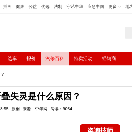
插画
健康
公益
优选
法制
守艺中华
应急中国
更多
地
选车
报价
汽修百科
特卖活动
经销商
因？
折叠失灵是什么原因？
8:55
原创
来源：中华网
阅读：9064
咨询技师