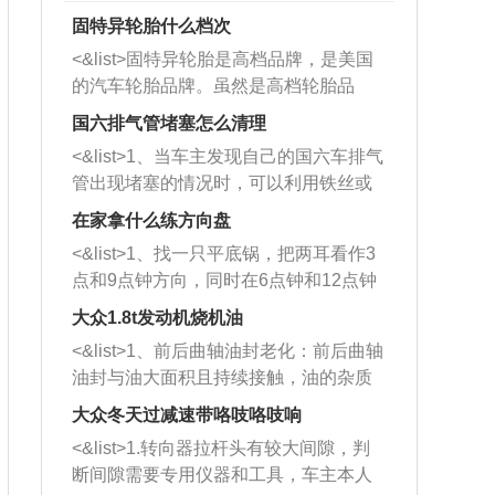
固特异轮胎什么档次
<&list>固特异轮胎是高档品牌，是美国
的汽车轮胎品牌。虽然是高档轮胎品
牌，但是中高低端的轮胎都有生产，这
国六排气管堵塞怎么清理
也是为了更好的开拓市场。
<&list>1、当车主发现自己的国六车排气
管出现堵塞的情况时，可以利用铁丝或
者是细棍，直接将杂物给取出来，如果
在家拿什么练方向盘
堵塞情况比较严重，也可以采取应急措
<&list>1、找一只平底锅，把两耳看作3
施。 <&list>2、直接利用木棍将所有的
点和9点钟方向，同时在6点钟和12点钟
杂物推到排气管里面的位置处，然后将
方向做一个标记。 <&list>2、双手握住
三元催化器拆解开，就可以将堵塞的东
大众1.8t发动机烧机油
平底锅两耳，然后往左打半圈、一圈、
西取出来。但如果是因为积碳过多引起
<&list>1、前后曲轴油封老化：前后曲轴
一圈半的练习，往右同样也要打相同的
的堵塞，就需要将三元催化器泡在草酸
油封与油大面积且持续接触，油的杂质
圈数。 <&list>3、最后强调要反复练
中进行清洗。 <&list>3、也可以利用清
和发动机内持续温度变化使其密封效果
习，这样就可以形成肌肉记忆，在真实
大众冬天过减速带咯吱咯吱响
洗剂对堵塞的情况得到解决，将清洗剂
逐渐减弱，导致渗油或漏油。<&list>2、
驾驶车辆时，不需要记忆也能打好方
放在燃油箱中，与燃油混合后，车辆启
<&list>1.转向器拉杆头有较大间隙，判
活塞间隙过大：积碳会使活塞环与缸体
向。
动时，就可以和汽油一起进入到燃烧
断间隙需要专用仪器和工具，车主本人
的间隙扩大，导致机油流入燃烧室中，