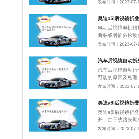
息的工具。为了驾
发布时间：2023-07-17
国均规定了汽车上
丝：保险丝(fuse)
奥迪a6l后视镜折
k)"。其主要是
电动后视镜电机损
升高到一定的高度
断裂或者插头松动
义：后视镜折叠功
发布时间：2023-07-17
和电动两种。2、
到冲击。3、工作
汽车后视镜自动折
销中心轴上。上部
汽车后视镜自动折
性环不会由于弹簧
可能的原因及处理
能，电折叠是由极
须复位才能工作正
发布时间：2023-07-17
锁车时折合后视镜
部后视镜。扩展内
奥迪a6l后视镜折
视镜作为安装在车
奥迪a6l后视镜
击，后视镜电动折
开；由于线路长期
叠功能的后视镜，
开或没电。后视镜
发布时间：2023-07-17
保护后视镜镜面。
视野范围，降低安全
后视镜镜面。